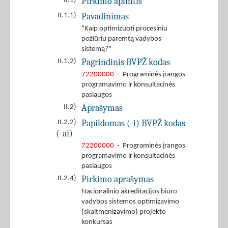
Pirkimo apimtis
II.1)
Pavadinimas
II.1.1)
"Kaip optimizuoti procesiniu
požiūriu paremtą vadybos
sistemą?"
Pagrindinis BVPŽ kodas
II.1.2)
72200000
- Programinės įrangos
programavimo ir konsultacinės
paslaugos
Aprašymas
II.2)
Papildomas (-i) BVPŽ kodas
II.2.2)
(-ai)
72200000
- Programinės įrangos
programavimo ir konsultacinės
paslaugos
Pirkimo aprašymas
II.2.4)
Nacionalinio akreditacijos biuro
vadybos sistemos optimizavimo
(skaitmenizavimo) projekto
konkursas