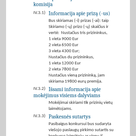
komisija
Informacija apie prizą (-us)
IV.3.1)
Bus skiriamas (-i) prizas (-ai): taip
Skiriamo (-ų) prizo (-ų) skaičius ir
vertė: Nustačius tris prizininkus,
1 vieta 9000 Eur
2 vieta 6500 Eur
3 vieta 4300 Eur;
Nustačius du prizininkus,
1 vieta 12000 Eur
2 vieta 7800 Eur
Nustačius vieną prizininką, jam
skiriama 19800 eurų premija.
Išsami informacija apie
IV.3.2)
mokėjimus visiems dalyviams
Mokėjimai skiriami tik prizinių vietų
laimėtojams.
Paskesnės sutartys
IV.3.3)
Pasibaigus konkursui bus sudaryta
viešojo paslaugų pirkimo sutartis su