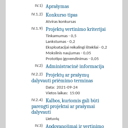
Aprašymas
IV.1)
Konkurso tipas
IV.1.2)
Atviras konkursas
Projektų vertinimo kriterijai
IV.1.9)
Tinkamumas - 0,5
Lankstumas - 0,2
Eksploatacijai reikalingi ištekliai - 0,2
Mokslinis naujumas - 0,05
Prototipo įgyvendinimas - 0,05
Administracinė informacija
IV.2)
Projektų ar prašymų
IV.2.2)
dalyvauti priėmimo terminas
Data: 2021-09-24
Vietos laikas: 15:00
Kalbos, kuriomis gali būti
IV.2.4)
parengti projektai ar prašymai
dalyvauti
Lietuvių
Apdovanojimai ir vertinimo
IV.3)