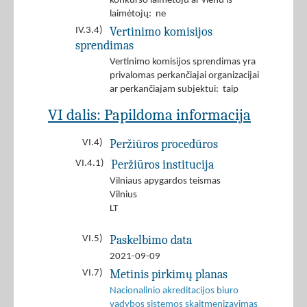
konkurso laimėtoju ar vienu iš
laimėtojų: ne
Vertinimo komisijos
IV.3.4)
sprendimas
Vertinimo komisijos sprendimas yra
privalomas perkančiajai organizacijai
ar perkančiajam subjektui: taip
VI dalis: Papildoma informacija
Peržiūros procedūros
VI.4)
Peržiūros institucija
VI.4.1)
Vilniaus apygardos teismas
Vilnius
LT
Paskelbimo data
VI.5)
2021-09-09
Metinis pirkimų planas
VI.7)
Nacionalinio akreditacijos biuro
vadybos sistemos skaitmenizavimas