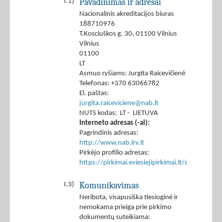
Pavadinimas ir adresai
I.1)
Nacionalinis akreditacijos biuras
188710976
T.Kosciuškos g. 30, 01100 Vilnius
Vilnius
01100
LT
Asmuo ryšiams: Jurgita Raicevičienė
Telefonas: +370 63066782
El. paštas:
jurgita.raiceviciene@nab.lt
NUTS kodas: LT - LIETUVA
Interneto adresas (-ai):
Pagrindinis adresas:
http://www.nab.lrv.lt
Pirkėjo profilio adresas:
https://pirkimai.eviesiejipirkimai.lt/ctm/Co
Komunikavimas
I.3)
Neribota, visapusiška tiesioginė ir
nemokama prieiga prie pirkimo
dokumentų suteikiama: