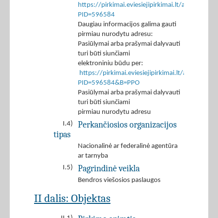
https://pirkimai.eviesiejipirkimai.lt/app/rfq/p
PID=596584
Daugiau informacijos galima gauti
pirmiau nurodytu adresu:
Pasiūlymai arba prašymai dalyvauti
turi būti siunčiami
elektroniniu būdu per:
https://pirkimai.eviesiejipirkimai.lt/app/rfq/r
PID=596584&B=PPO
Pasiūlymai arba prašymai dalyvauti
turi būti siunčiami
pirmiau nurodytu adresu
Perkančiosios organizacijos
I.4)
tipas
Nacionalinė ar federalinė agentūra
ar tarnyba
Pagrindinė veikla
I.5)
Bendros viešosios paslaugos
II dalis: Objektas