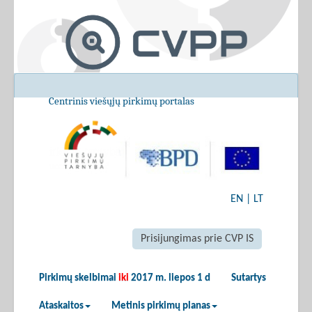
Centrinis viešųjų pirkimų portalas
EN
|
LT
Prisijungimas prie CVP IS
Pirkimų skelbimai
iki
2017 m. liepos 1 d
Sutartys
Ataskaitos
Metinis pirkimų planas