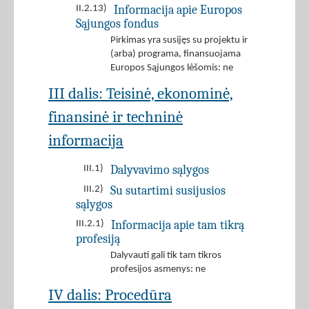
Informacija apie Europos
II.2.13)
Sąjungos fondus
Pirkimas yra susijęs su projektu ir
(arba) programa, finansuojama
Europos Sąjungos lėšomis: ne
III dalis: Teisinė, ekonominė,
finansinė ir techninė
informacija
Dalyvavimo sąlygos
III.1)
Su sutartimi susijusios
III.2)
sąlygos
Informacija apie tam tikrą
III.2.1)
profesiją
Dalyvauti gali tik tam tikros
profesijos asmenys: ne
IV dalis: Procedūra