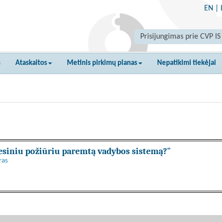
EN
|
Prisijungimas prie CVP IS
s
Ataskaitos
Metinis pirkimų planas
Nepatikimi tiekėjai
esiniu požiūriu paremtą vadybos sistemą?"
ras