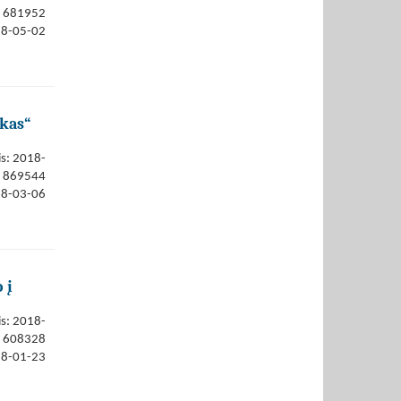
681952
18-05-02
nkas“
is: 2018-
869544
18-03-06
 į
is: 2018-
608328
18-01-23