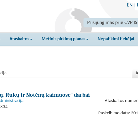
EN
|
Prisijungimas prie CVP IS
s
Ataskaitos
Metinis pirkimų planas
Nepatikimi tiekėjai
I
ių, Rukų ir Notėnų kaimuose“ darbai
dministracija
Ataskaitos numer
1834
Paskelbimo data: 20