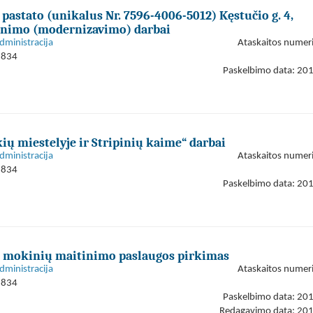
pastato (unikalus Nr. 7596-4006-5012) Kęstučio g. 4,
ujinimo (modernizavimo) darbai
dministracija
Ataskaitos numer
1834
Paskelbimo data: 20
ių miestelyje ir Stripinių kaime“ darbai
dministracija
Ataskaitos numer
1834
Paskelbimo data: 20
ų mokinių maitinimo paslaugos pirkimas
dministracija
Ataskaitos numer
1834
Paskelbimo data: 20
Redagavimo data: 20