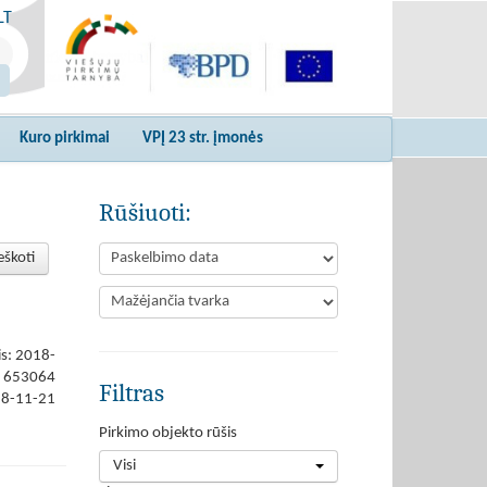
LT
Kuro pirkimai
VPĮ 23 str. įmonės
Rūšiuoti:
eškoti
is: 2018-
653064
Filtras
18-11-21
Pirkimo objekto rūšis
Visi