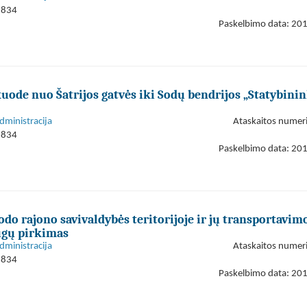
1834
Paskelbimo data: 20
kuode nuo Šatrijos gatvės iki Sodų bendrijos „Statybini
dministracija
Ataskaitos numer
1834
Paskelbimo data: 20
 rajono savivaldybės teritorijoje ir jų transportavimo
ugų pirkimas
dministracija
Ataskaitos numer
1834
Paskelbimo data: 20