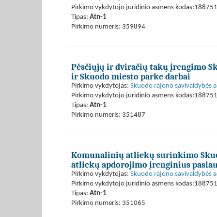
Pirkimo vykdytojo juridinio asmens kodas:18875
Tipas:
Atn-1
Pirkimo numeris: 359894
Pėsčiųjų ir dviračių takų įrengimo S
ir Skuodo miesto parke darbai
Pirkimo vykdytojas:
Skuodo rajono savivaldybės a
Pirkimo vykdytojo juridinio asmens kodas:18875
Tipas:
Atn-1
Pirkimo numeris: 351487
Komunalinių atliekų surinkimo Skuodo
atliekų apdorojimo įrenginius pasla
Pirkimo vykdytojas:
Skuodo rajono savivaldybės a
Pirkimo vykdytojo juridinio asmens kodas:18875
Tipas:
Atn-1
Pirkimo numeris: 351065