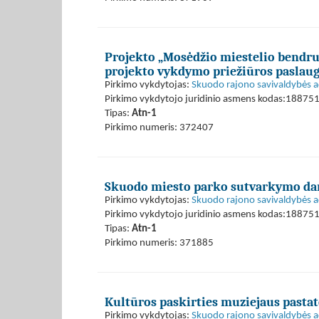
Projekto „Mosėdžio miestelio bendru
projekto vykdymo priežiūros paslau
Pirkimo vykdytojas:
Skuodo rajono savivaldybės a
Pirkimo vykdytojo juridinio asmens kodas:18875
Tipas:
Atn-1
Pirkimo numeris: 372407
Skuodo miesto parko sutvarkymo da
Pirkimo vykdytojas:
Skuodo rajono savivaldybės a
Pirkimo vykdytojo juridinio asmens kodas:18875
Tipas:
Atn-1
Pirkimo numeris: 371885
Kultūros paskirties muziejaus pasta
Pirkimo vykdytojas:
Skuodo rajono savivaldybės a