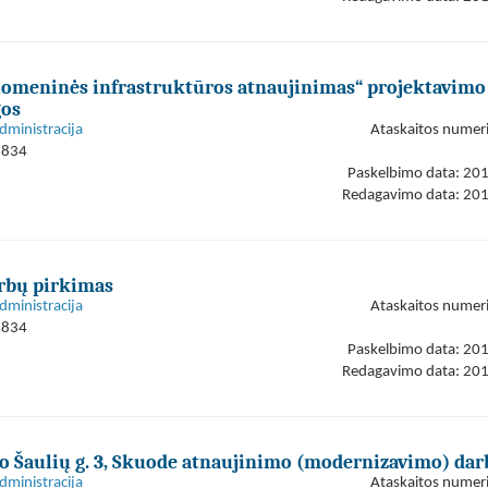
omeninės infrastruktūros atnaujinimas“ projektavimo 
gos
dministracija
Ataskaitos numer
1834
Paskelbimo data: 20
Redagavimo data: 20
rbų pirkimas
dministracija
Ataskaitos numer
1834
Paskelbimo data: 20
Redagavimo data: 20
to Šaulių g. 3, Skuode atnaujinimo (modernizavimo) dar
dministracija
Ataskaitos numer