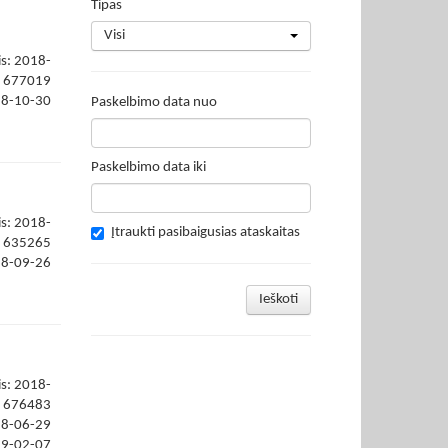
Tipas
Visi
is: 2018-
677019
18-10-30
Paskelbimo data nuo
Paskelbimo data iki
is: 2018-
Įtraukti pasibaigusias ataskaitas
635265
18-09-26
Ieškoti
is: 2018-
676483
18-06-29
19-02-07