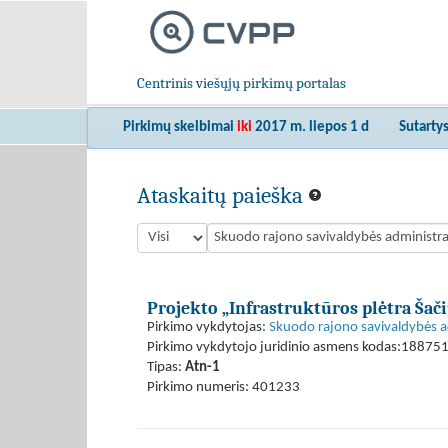
Centrinis viešųjų pirkimų portalas
Pirkimų skelbimai
iki
2017 m. liepos 1 d
Sutarty
Ataskaitų paieška
Projekto „Infrastruktūros plėtra Šač
Pirkimo vykdytojas:
Skuodo rajono savivaldybės a
Pirkimo vykdytojo juridinio asmens kodas:18875
Tipas:
Atn-1
Pirkimo numeris: 401233