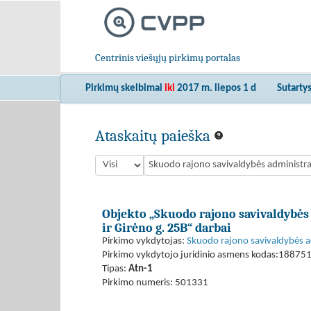
Centrinis viešųjų pirkimų portalas
Pirkimų skelbimai
iki
2017 m. liepos 1 d
Sutarty
Ataskaitų paieška
Objekto „Skuodo rajono savivaldybės 
ir Girėno g. 25B“ darbai
Pirkimo vykdytojas:
Skuodo rajono savivaldybės a
Pirkimo vykdytojo juridinio asmens kodas:18875
Tipas:
Atn-1
Pirkimo numeris: 501331