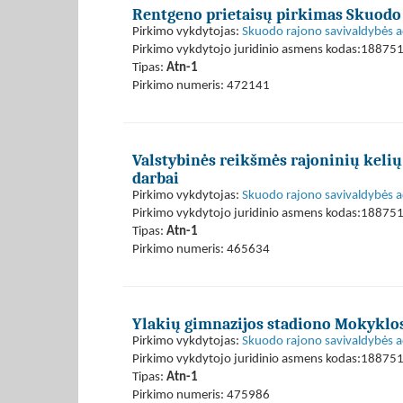
Rentgeno prietaisų pirkimas Skuodo
Pirkimo vykdytojas:
Skuodo rajono savivaldybės a
Pirkimo vykdytojo juridinio asmens kodas:18875
Tipas:
Atn-1
Pirkimo numeris: 472141
Valstybinės reikšmės rajoninių keli
darbai
Pirkimo vykdytojas:
Skuodo rajono savivaldybės a
Pirkimo vykdytojo juridinio asmens kodas:18875
Tipas:
Atn-1
Pirkimo numeris: 465634
Ylakių gimnazijos stadiono Mokyklos 
Pirkimo vykdytojas:
Skuodo rajono savivaldybės a
Pirkimo vykdytojo juridinio asmens kodas:18875
Tipas:
Atn-1
Pirkimo numeris: 475986