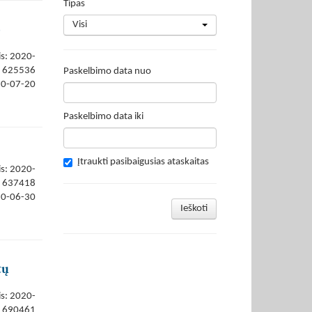
Tipas
Visi
o
is: 2020-
625536
Paskelbimo data nuo
20-07-20
Paskelbimo data iki
Įtraukti pasibaigusias ataskaitas
is: 2020-
637418
20-06-30
Ieškoti
tų
is: 2020-
690461