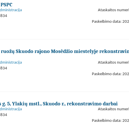
 PSPC
dministracija
Ataskaitos numer
1834
Paskelbimo data: 20
ų ruožų Skuodo rajono Mosėdžio miestelyje rekonstrav
dministracija
Ataskaitos numer
1834
Paskelbimo data: 20
g. 5, Ylakių mstl., Skuodo r., rekonstravimo darbai
dministracija
Ataskaitos numer
1834
Paskelbimo data: 20