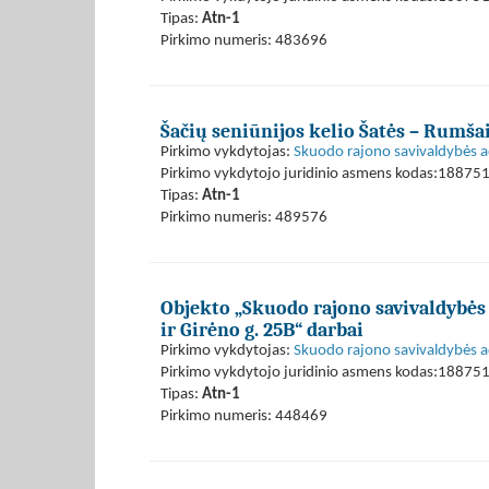
Tipas:
Atn-1
Pirkimo numeris: 483696
Šačių seniūnijos kelio Šatės – Rumša
Pirkimo vykdytojas:
Skuodo rajono savivaldybės a
Pirkimo vykdytojo juridinio asmens kodas:18875
Tipas:
Atn-1
Pirkimo numeris: 489576
Objekto „Skuodo rajono savivaldybės 
ir Girėno g. 25B“ darbai
Pirkimo vykdytojas:
Skuodo rajono savivaldybės a
Pirkimo vykdytojo juridinio asmens kodas:18875
Tipas:
Atn-1
Pirkimo numeris: 448469