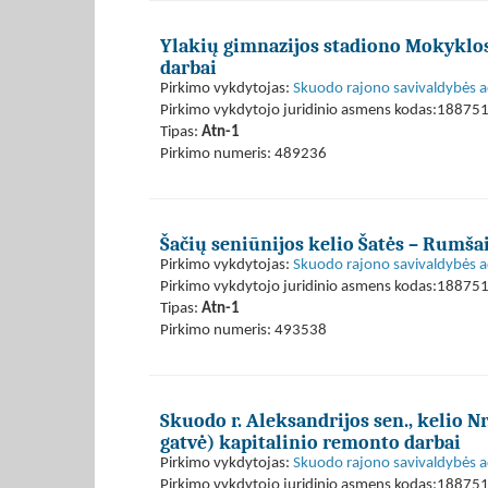
Ylakių gimnazijos stadiono Mokyklos g
darbai
Pirkimo vykdytojas:
Skuodo rajono savivaldybės a
Pirkimo vykdytojo juridinio asmens kodas:18875
Tipas:
Atn-1
Pirkimo numeris: 489236
Šačių seniūnijos kelio Šatės – Rumša
Pirkimo vykdytojas:
Skuodo rajono savivaldybės a
Pirkimo vykdytojo juridinio asmens kodas:18875
Tipas:
Atn-1
Pirkimo numeris: 493538
Skuodo r. Aleksandrijos sen., kelio N
gatvė) kapitalinio remonto darbai
Pirkimo vykdytojas:
Skuodo rajono savivaldybės a
Pirkimo vykdytojo juridinio asmens kodas:18875