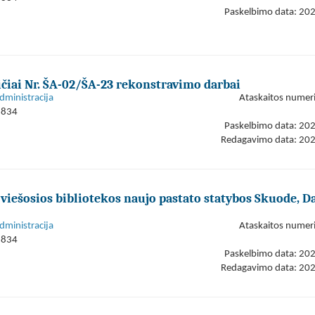
Paskelbimo data: 20
ičiai Nr. ŠA-02/ŠA-23 rekonstravimo darbai
dministracija
Ataskaitos numer
1834
Paskelbimo data: 20
Redagavimo data: 20
viešosios bibliotekos naujo pastato statybos Skuode, D
dministracija
Ataskaitos numer
1834
Paskelbimo data: 20
Redagavimo data: 20