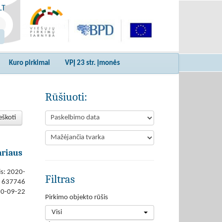
LT
Kuro pirkimai
VPĮ 23 str. įmonės
Rūšiuoti:
eškoti
ariaus
is: 2020-
Filtras
637746
20-09-22
Pirkimo objekto rūšis
Visi