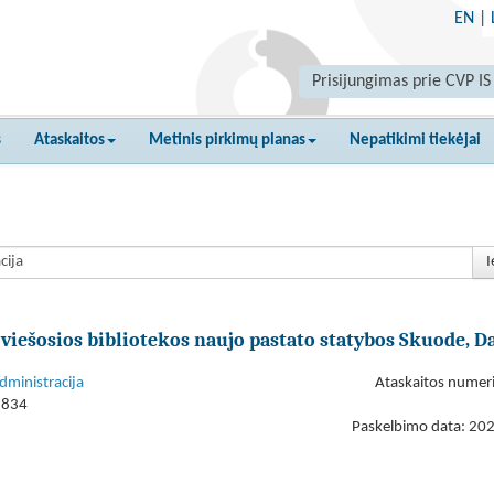
EN
|
Prisijungimas prie CVP IS
s
Ataskaitos
Metinis pirkimų planas
Nepatikimi tiekėjai
I
viešosios bibliotekos naujo pastato statybos Skuode, D
dministracija
Ataskaitos numer
1834
Paskelbimo data: 20