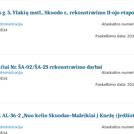
. 5, Ylakių mstl., Skuodo r., rekonstravimo II-ojo etap
dministracija
Ataskaitos numer
1834
Paskelbimo data: 20
ičiai Nr. ŠA-02/ŠA-23 rekonstravimo darbai
dministracija
Ataskaitos numer
1834
Paskelbimo data: 20
r. AL-36-2 „Nuo kelio Skuodas–Mažeikiai į Knežę (Jedžio
dministracija
Ataskaitos numer
1834