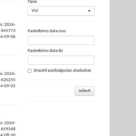
Tipas
Visi
is: 2024-
645773
Paskelbimo data nuo
24-09-06
Paskelbimo data iki
Įtraukti pasibaigusias ataskaitas
is: 2024-
620255
24-09-02
Ieškoti
is: 2024-
659348
24-08-30