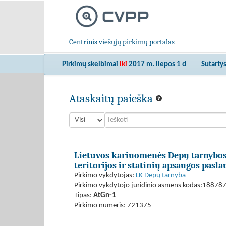
Centrinis viešųjų pirkimų portalas
Pirkimų skelbimai
iki
2017 m. liepos 1 d
Sutarty
Ataskaitų paieška
Lietuvos kariuomenės Depų tarnybos
teritorijos ir statinių apsaugos pasla
Pirkimo vykdytojas:
LK Depų tarnyba
Pirkimo vykdytojo juridinio asmens kodas:18878
Tipas:
AtGn-1
Pirkimo numeris: 721375