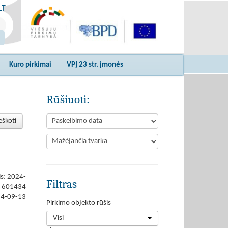
LT
Kuro pirkimai
VPĮ 23 str. įmonės
Rūšiuoti:
eškoti
is: 2024-
Filtras
601434
24-09-13
Pirkimo objekto rūšis
Visi