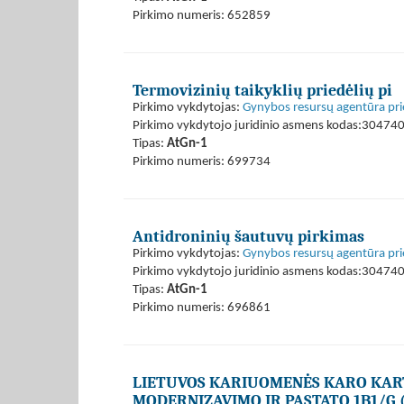
Pirkimo numeris: 652859
Termovizinių taikyklių priedėlių pi
Pirkimo vykdytojas:
Gynybos resursų agentūra pri
Pirkimo vykdytojo juridinio asmens kodas:30474
Tipas:
AtGn-1
Pirkimo numeris: 699734
Antidroninių šautuvų pirkimas
Pirkimo vykdytojas:
Gynybos resursų agentūra pri
Pirkimo vykdytojo juridinio asmens kodas:30474
Tipas:
AtGn-1
Pirkimo numeris: 696861
LIETUVOS KARIUOMENĖS KARO KART
MODERNIZAVIMO IR PASTATO 1B1/G 