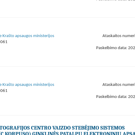
e Krašto apsaugos ministerijos
Ataskaitos numer
0061
Paskelbimo data: 20
e Krašto apsaugos ministerijos
Ataskaitos numer
0061
Paskelbimo data: 20
OGRAFIJOS CENTRO VAIZDO STEBĖJIMO SISTEMOS
(C KORPUSO) GINKLINĖS PATALPŲ ELEKTRONINIŲ APS