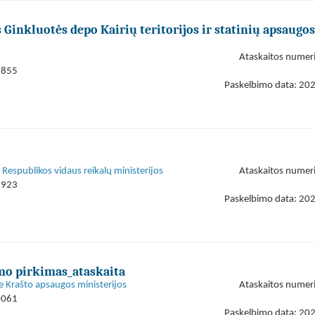
inkluotės depo Kairių teritorijos ir statinių apsaugos
Ataskaitos numer
7855
Paskelbimo data: 20
s Respublikos vidaus reikalų ministerijos
Ataskaitos numer
9923
Paskelbimo data: 20
imo pirkimas_ataskaita
e Krašto apsaugos ministerijos
Ataskaitos numer
0061
Paskelbimo data: 20