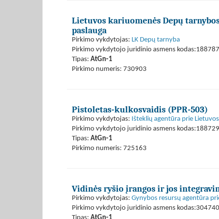
Lietuvos kariuomenės Depų tarnybos G
paslauga
Pirkimo vykdytojas:
LK Depų tarnyba
Pirkimo vykdytojo juridinio asmens kodas:18878
Tipas:
AtGn-1
Pirkimo numeris: 730903
Pistoletas-kulkosvaidis (PPR-503)
Pirkimo vykdytojas:
Išteklių agentūra prie Lietuvo
Pirkimo vykdytojo juridinio asmens kodas:18872
Tipas:
AtGn-1
Pirkimo numeris: 725163
Vidinės ryšio įrangos ir jos integrav
Pirkimo vykdytojas:
Gynybos resursų agentūra pri
Pirkimo vykdytojo juridinio asmens kodas:30474
Tipas:
AtGn-1