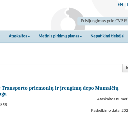
EN
|
Prisijungimas prie CVP IS
s
Ataskaitos
Metinis pirkimų planas
Nepatikimi tiekėjai
I
 Transporto priemonių ir įrengimų depo Mumaičių
uga
Ataskaitos numer
7855
Paskelbimo data: 20