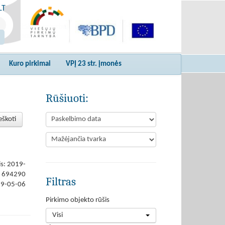
LT
Kuro pirkimai
VPĮ 23 str. įmonės
Rūšiuoti:
eškoti
is: 2019-
694290
Filtras
19-05-06
Pirkimo objekto rūšis
Visi