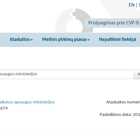
EN
|
Prisijungimas prie CVP IS
s
Ataskaitos
Metinis pirkimų planas
Nepatikimi tiekėjai
I
veikatos apsaugos ministerijos
Ataskaitos numer
1679
Paskelbimo data: 20