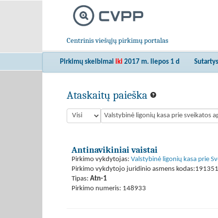
Centrinis viešųjų pirkimų portalas
Pirkimų skelbimai
iki
2017 m. liepos 1 d
Sutarty
Ataskaitų paieška
Antinavikiniai vaistai
Pirkimo vykdytojas:
Valstybinė ligonių kasa prie S
Pirkimo vykdytojo juridinio asmens kodas:19135
Tipas:
Atn-1
Pirkimo numeris: 148933