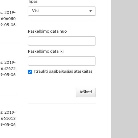
Tipas
Visi
is: 2019-
606080
19-05-06
Paskelbimo data nuo
Paskelbimo data iki
is: 2019-
687672
Įtraukti pasibaigusias ataskaitas
19-05-06
Ieškoti
is: 2019-
661013
19-05-06