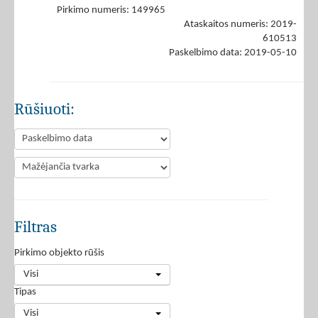
Pirkimo numeris: 149965
Ataskaitos numeris: 2019-
610513
Paskelbimo data: 2019-05-10
Rūšiuoti:
Filtras
Pirkimo objekto rūšis
Visi
Tipas
Visi