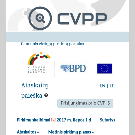
Centrinis viešųjų pirkimų portalas
Ataskaitų
EN
|
LT
paieška
Prisijungimas prie CVP IS
Pirkimų skelbimai
iki
2017 m. liepos 1 d
Sutartys
Ataskaitos
Metinis pirkimų planas