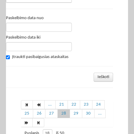
Paskelbimo data nuo
Paskelbimo data iki
Įtraukti pasibaigusias ataskaitas
Ieškoti
...
21
22
23
24
25
26
27
28
29
30
...
Puslapis
iš 50