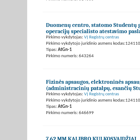
Duomenų centro, statomo Studentų g. 
operacijų specialisto atestavimo pas
Pirkimo vykdytojas:
VĮ Registrų centras
Pirkimo vykdytojo juridinio asmens kodas:12411
Tipas:
AtGn-1
Pirkimo numeris: 643264
Fizinės apsaugos, elektroninės apsau
(administracinių patalpų, esančių Stu
Pirkimo vykdytojas:
VĮ Registrų centras
Pirkimo vykdytojo juridinio asmens kodas:12411
Tipas:
AtGn-1
Pirkimo numeris: 646699
7,62 MM KALIBRO KULKOSVAIDŽIAI