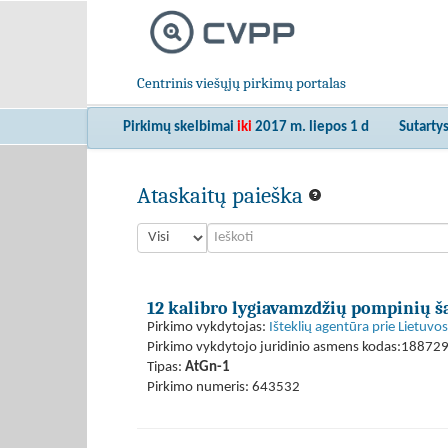
Centrinis viešųjų pirkimų portalas
Pirkimų skelbimai
iki
2017 m. liepos 1 d
Sutarty
Ataskaitų paieška
12 kalibro lygiavamzdžių pompinių š
Pirkimo vykdytojas:
Išteklių agentūra prie Lietuvo
Pirkimo vykdytojo juridinio asmens kodas:18872
Tipas:
AtGn-1
Pirkimo numeris: 643532