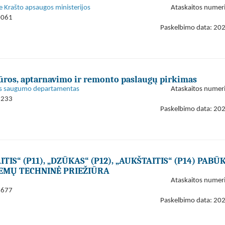
e Krašto apsaugos ministerijos
Ataskaitos numer
0061
Paskelbimo data: 20
iūros, aptarnavimo ir remonto paslaugų pirkimas
bės saugumo departamentas
Ataskaitos numer
5233
Paskelbimo data: 20
IS“ (P11), „DZŪKAS“ (P12), „AUKŠTAITIS“ (P14) PABŪ
EMŲ TECHNINĖ PRIEŽIŪRA
Ataskaitos numer
2677
Paskelbimo data: 20