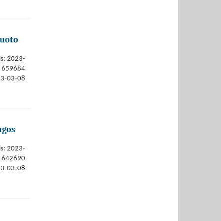
tuoto
is: 2023-
659684
23-03-08
ugos
is: 2023-
642690
23-03-08