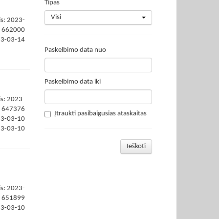
Tipas
Visi
is: 2023-
662000
23-03-14
Paskelbimo data nuo
Paskelbimo data iki
is: 2023-
647376
Įtraukti pasibaigusias ataskaitas
23-03-10
23-03-10
Ieškoti
is: 2023-
651899
23-03-10