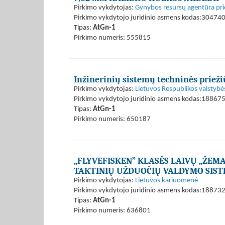
Pirkimo vykdytojas:
Gynybos resursų agentūra pri
Pirkimo vykdytojo juridinio asmens kodas:30474
Tipas:
AtGn-1
Pirkimo numeris: 555815
Inžinerinių sistemų techninės priež
Pirkimo vykdytojas:
Lietuvos Respublikos valsty
Pirkimo vykdytojo juridinio asmens kodas:18867
Tipas:
AtGn-1
Pirkimo numeris: 650187
„FLYVEFISKEN” KLASĖS LAIVŲ „ŽEMAIT
TAKTINIŲ UŽDUOČIŲ VALDYMO SIST
Pirkimo vykdytojas:
Lietuvos kariuomenė
Pirkimo vykdytojo juridinio asmens kodas:18873
Tipas:
AtGn-1
Pirkimo numeris: 636801