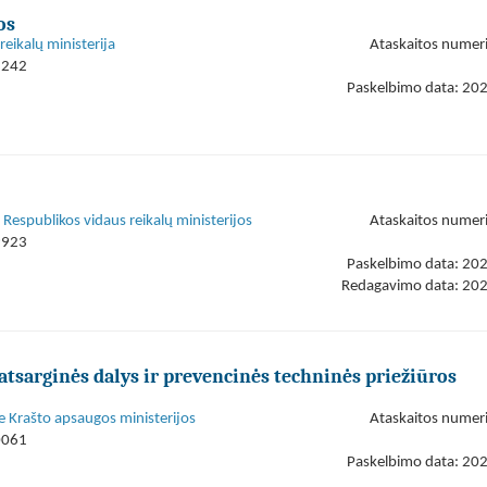
os
reikalų ministerija
Ataskaitos numer
3242
Paskelbimo data: 20
s Respublikos vidaus reikalų ministerijos
Ataskaitos numer
9923
Paskelbimo data: 20
Redagavimo data: 20
tsarginės dalys ir prevencinės techninės priežiūros
e Krašto apsaugos ministerijos
Ataskaitos numer
0061
Paskelbimo data: 20