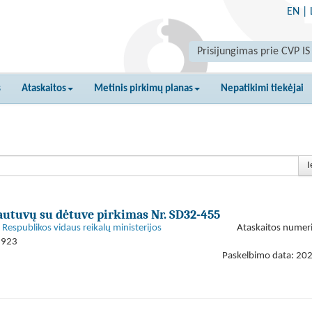
EN
|
Prisijungimas prie CVP IS
s
Ataskaitos
Metinis pirkimų planas
Nepatikimi tiekėjai
I
autuvų su dėtuve pirkimas Nr. SD32-455
s Respublikos vidaus reikalų ministerijos
Ataskaitos numer
9923
Paskelbimo data: 20