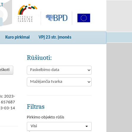
LT
Kuro pirkimai
VPĮ 23 str. įmonės
Rūšiuoti:
eškoti
is: 2023-
657687
Filtras
23-03-14
Pirkimo objekto rūšis
Visi