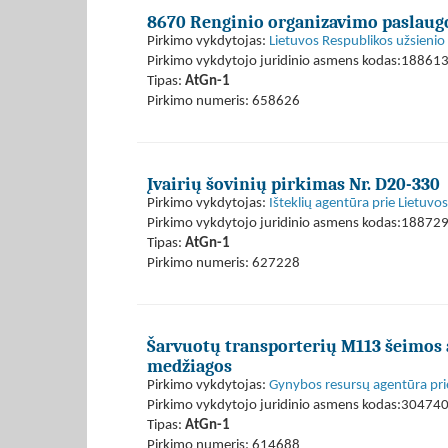
8670 Renginio organizavimo paslaug
Pirkimo vykdytojas:
Lietuvos Respublikos užsienio 
Pirkimo vykdytojo juridinio asmens kodas:18861
Tipas:
AtGn-1
Pirkimo numeris: 658626
Įvairių šovinių pirkimas Nr. D20-330
Pirkimo vykdytojas:
Išteklių agentūra prie Lietuvo
Pirkimo vykdytojo juridinio asmens kodas:18872
Tipas:
AtGn-1
Pirkimo numeris: 627228
Šarvuotų transporterių M113 šeimos a
medžiagos
Pirkimo vykdytojas:
Gynybos resursų agentūra pri
Pirkimo vykdytojo juridinio asmens kodas:30474
Tipas:
AtGn-1
Pirkimo numeris: 614688