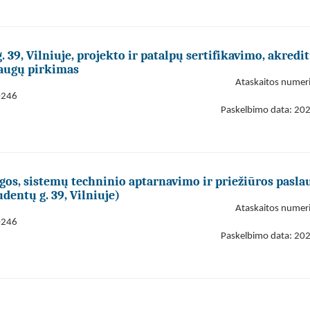
39, Vilniuje, projekto ir patalpų sertifikavimo, akredi
laugų pirkimas
Ataskaitos numer
0246
Paskelbimo data: 20
gos, sistemų techninio aptarnavimo ir priežiūros pasla
dentų g. 39, Vilniuje)
Ataskaitos numer
0246
Paskelbimo data: 20