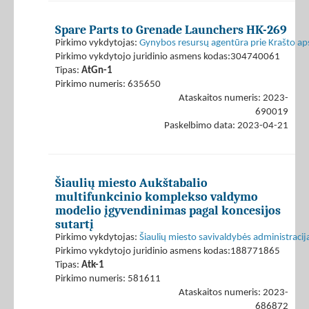
Spare Parts to Grenade Launchers HK-269
Pirkimo vykdytojas:
Gynybos resursų agentūra prie Krašto ap
Pirkimo vykdytojo juridinio asmens kodas:304740061
Tipas:
AtGn-1
Pirkimo numeris: 635650
Ataskaitos numeris: 2023-
690019
Paskelbimo data: 2023-04-21
Šiaulių miesto Aukštabalio
multifunkcinio komplekso valdymo
modelio įgyvendinimas pagal koncesijos
sutartį
Pirkimo vykdytojas:
Šiaulių miesto savivaldybės administracij
Pirkimo vykdytojo juridinio asmens kodas:188771865
Tipas:
Atk-1
Pirkimo numeris: 581611
Ataskaitos numeris: 2023-
686872