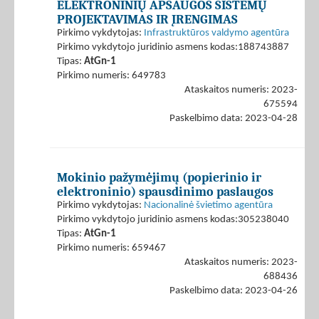
ELEKTRONINIŲ APSAUGOS SISTEMŲ
PROJEKTAVIMAS IR ĮRENGIMAS
Pirkimo vykdytojas:
Infrastruktūros valdymo agentūra
Pirkimo vykdytojo juridinio asmens kodas:188743887
Tipas:
AtGn-1
Pirkimo numeris: 649783
Ataskaitos numeris: 2023-
675594
Paskelbimo data: 2023-04-28
Mokinio pažymėjimų (popierinio ir
elektroninio) spausdinimo paslaugos
Pirkimo vykdytojas:
Nacionalinė švietimo agentūra
Pirkimo vykdytojo juridinio asmens kodas:305238040
Tipas:
AtGn-1
Pirkimo numeris: 659467
Ataskaitos numeris: 2023-
688436
Paskelbimo data: 2023-04-26