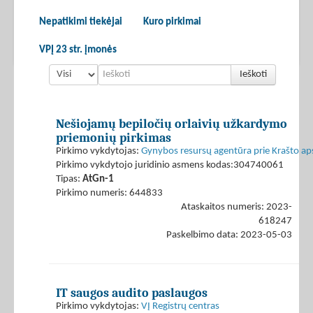
Nepatikimi tiekėjai
Kuro pirkimai
VPĮ 23 str. įmonės
Ieškoti
Nešiojamų bepiločių orlaivių užkardymo
priemonių pirkimas
Pirkimo vykdytojas:
Gynybos resursų agentūra prie Krašto ap
Pirkimo vykdytojo juridinio asmens kodas:304740061
Tipas:
AtGn-1
Pirkimo numeris: 644833
Ataskaitos numeris: 2023-
618247
Paskelbimo data: 2023-05-03
IT saugos audito paslaugos
Pirkimo vykdytojas:
VĮ Registrų centras