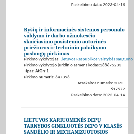
Paskelbimo data: 2023-04-18
Ryšių ir informacinės sistemos personalo
valdymo ir darbo užmokesčio
skaičiavimo posistemio autorinės
priežiūros ir techninio palaikymo
paslaugų pirkimas
Pirkimo vykdytojas:
Lietuvos Respublikos valstybės saugum
Pirkimo vykdytojo juridinio asmens kodas:188675233
Tipas:
AtGn-1
Pirkimo numeris: 647396
Ataskaitos numeris: 2023-
617572
Paskelbimo data: 2023-04-14
LIETUVOS KARIUOMENĖS DEPŲ
TARNYBOS GINKLUOTĖS DEPO V KLASĖS
SANDĖLIO IR MECHANIZUOTOSIOS