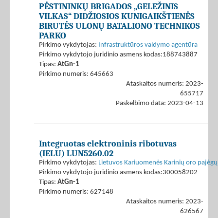
PĖSTININKŲ BRIGADOS „GELEŽINIS
VILKAS“ DIDŽIOSIOS KUNIGAIKŠTIENĖS
BIRUTĖS ULONŲ BATALIONO TECHNIKOS
PARKO
Pirkimo vykdytojas:
Infrastruktūros valdymo agentūra
Pirkimo vykdytojo juridinio asmens kodas:188743887
Tipas:
AtGn-1
Pirkimo numeris: 645663
Ataskaitos numeris: 2023-
655717
Paskelbimo data: 2023-04-13
Integruotas elektroninis ribotuvas
(IELU) LUN5260.02
Pirkimo vykdytojas:
Lietuvos Kariuomenės Karinių oro pajėgų
Pirkimo vykdytojo juridinio asmens kodas:300058202
Tipas:
AtGn-1
Pirkimo numeris: 627148
Ataskaitos numeris: 2023-
626567