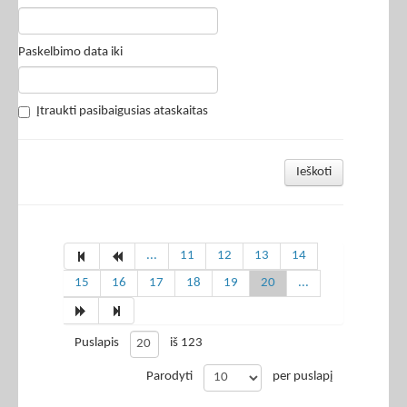
Paskelbimo data iki
Įtraukti pasibaigusias ataskaitas
Ieškoti
...
11
12
13
14
15
16
17
18
19
20
...
Puslapis
iš 123
Parodyti
per puslapį