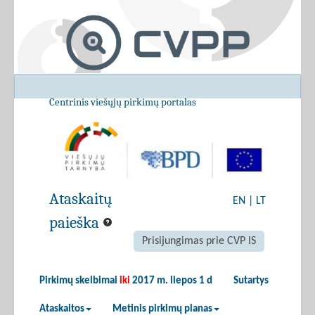
Centrinis viešųjų pirkimų portalas
Ataskaitų
EN
|
LT
paieška
Prisijungimas prie CVP IS
Pirkimų skelbimai
iki
2017 m. liepos 1 d
Sutartys
Ataskaitos
Metinis pirkimų planas