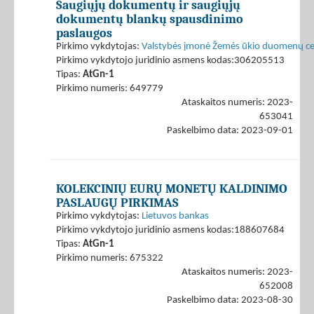
Saugiųjų dokumentų ir saugiųjų
dokumentų blankų spausdinimo
paslaugos
Pirkimo vykdytojas:
Valstybės įmonė Žemės ūkio duomenų ce
Pirkimo vykdytojo juridinio asmens kodas:306205513
Tipas:
AtGn-1
Pirkimo numeris: 649779
Ataskaitos numeris: 2023-
653041
Paskelbimo data: 2023-09-01
KOLEKCINIŲ EURŲ MONETŲ KALDINIMO
PASLAUGŲ PIRKIMAS
Pirkimo vykdytojas:
Lietuvos bankas
Pirkimo vykdytojo juridinio asmens kodas:188607684
Tipas:
AtGn-1
Pirkimo numeris: 675322
Ataskaitos numeris: 2023-
652008
Paskelbimo data: 2023-08-30