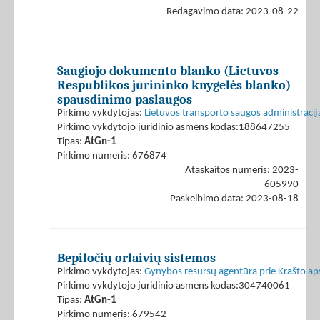
Redagavimo data: 2023-08-22
Saugiojo dokumento blanko (Lietuvos
Respublikos jūrininko knygelės blanko)
spausdinimo paslaugos
Pirkimo vykdytojas:
Lietuvos transporto saugos administracij
Pirkimo vykdytojo juridinio asmens kodas:188647255
Tipas:
AtGn-1
Pirkimo numeris: 676874
Ataskaitos numeris: 2023-
605990
Paskelbimo data: 2023-08-18
Bepiločių orlaivių sistemos
Pirkimo vykdytojas:
Gynybos resursų agentūra prie Krašto ap
Pirkimo vykdytojo juridinio asmens kodas:304740061
Tipas:
AtGn-1
Pirkimo numeris: 679542