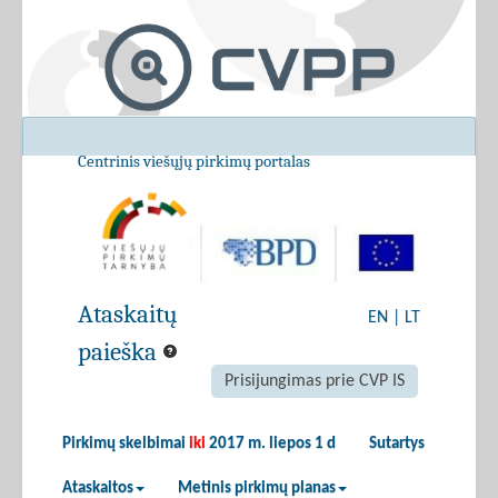
Centrinis viešųjų pirkimų portalas
Ataskaitų
EN
|
LT
paieška
Prisijungimas prie CVP IS
Pirkimų skelbimai
iki
2017 m. liepos 1 d
Sutartys
Ataskaitos
Metinis pirkimų planas