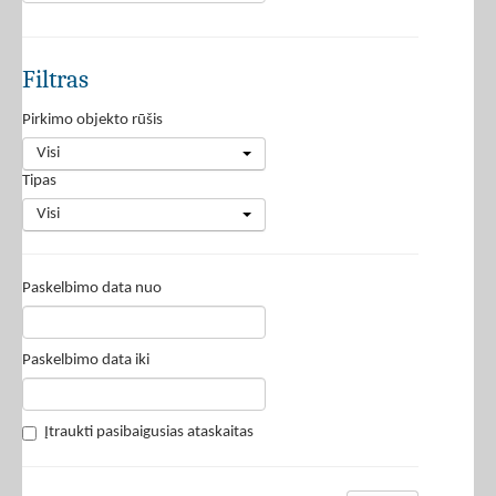
Filtras
Pirkimo objekto rūšis
Visi
Tipas
Visi
Paskelbimo data nuo
Paskelbimo data iki
Įtraukti pasibaigusias ataskaitas