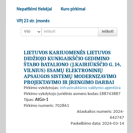
Nepatikimi tiekėjai
Kuro pirkimai
VPĮ 23 str. įmonės
Ieškoti
LIETUVOS KARIUOMENĖS LIETUVOS
DIDŽIOJO KUNIGAIKŠČIO GEDIMINO
ŠTABO BATALIONO (J.KAIRIŪKŠČIO G. 14,
VILNIUS) ESAMŲ ELEKTRONINIŲ
APSAUGOS SISTEMŲ MODERNIZAVIMO
PROJEKTAVIMO IR ĮRENGIMO DARBAI
Pirkimo vykdytojas:
Infrastruktūros valdymo agentūra
Pirkimo vykdytojo juridinio asmens kodas:188743887
Tipas:
AtGn-1
Pirkimo numeris: 702861
Ataskaitos numeris: 2024-
642747
Paskelbimo data: 2024-03-14