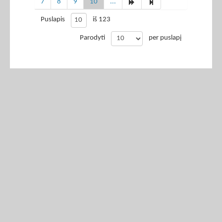
7
8
9
10
...
Puslapis
iš 123
Parodyti
per puslapį