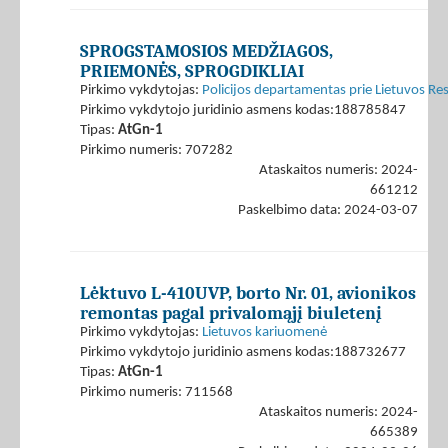
SPROGSTAMOSIOS MEDŽIAGOS,
PRIEMONĖS, SPROGDIKLIAI
Pirkimo vykdytojas:
Policijos departamentas prie Lietuvos Res
Pirkimo vykdytojo juridinio asmens kodas:188785847
Tipas:
AtGn-1
Pirkimo numeris: 707282
Ataskaitos numeris: 2024-
661212
Paskelbimo data: 2024-03-07
Lėktuvo L-410UVP, borto Nr. 01, avionikos
remontas pagal privalomąjį biuletenį
Pirkimo vykdytojas:
Lietuvos kariuomenė
Pirkimo vykdytojo juridinio asmens kodas:188732677
Tipas:
AtGn-1
Pirkimo numeris: 711568
Ataskaitos numeris: 2024-
665389