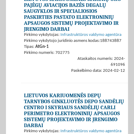
PAJĖGŲ AVIACIJOS BAZĖS DEGALŲ
SAUGYKLOS IR SPECIALIOSIOS
PASKIRTIES PASTATO ELEKTRONINIŲ
APSAUGOS SISTEMŲ PROJEKTAVIMO IR
ĮRENGIMO DARBAI
Pirkimo vykdytojas:
Infrastruktūros valdymo agentūra
Pirkimo vykdytojo juridinio asmens kodas:188743887
Tipas:
AtGn-1
Pirkimo numeris: 702775
Ataskaitos numeris: 2024-
691096
Paskelbimo data: 2024-02-12
LIETUVOS KARIUOMENĖS DEPŲ
TARNYBOS GINKLUOTĖS DEPO SANDĖLIŲ
CENTRO I SKYRIAUS SANDĖLIŲ CARLI
PERIMETRO ELEKTRONINIŲ APSAUGOS
SISTEMŲ PROJEKTAVIMO IR ĮRENGIMO
DARBAI
Pirkimo vykdytojas:
Infrastruktūros valdymo agentūra