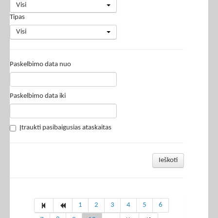
Visi
Tipas
Visi
Paskelbimo data nuo
Paskelbimo data iki
Įtraukti pasibaigusias ataskaitas
Ieškoti
1
2
3
4
5
6