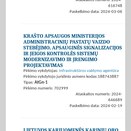
Ataskaitos numeris: 2024-
616748
Paskelbimo data: 2024-03-06
KRAŠTO APSAUGOS MINISTERIJOS
ADMINISTRACINIŲ PASTATŲ VAIZDO
STEBĖJIMO, APSAUGINĖS SIGNALIZACIJOS
IR ĮEIGOS KONTROLĖS SISTEMŲ
MODERNIZAVIMO IR ĮRENGIMO
PROJEKTAVIMAS
Pirkimo vykdytojas:
Infrastruktūros valdymo agentūra
Pirkimo vykdytojo juridinio asmens kodas:188743887
Tipas:
AtGn-1
Pirkimo numeris: 702999
Ataskaitos numeris: 2024-
646689
Paskelbimo data: 2024-02-19
LIETUVOS KARIUOMENĖS KARINIŲ ORO