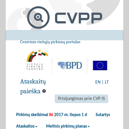
Centrinis viešųjų pirkimų portalas
Ataskaitų
EN
|
LT
paieška
Prisijungimas prie CVP IS
Pirkimų skelbimai
iki
2017 m. liepos 1 d
Sutartys
Ataskaitos
Metinis pirkimų planas