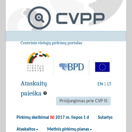
Centrinis viešųjų pirkimų portalas
Ataskaitų
EN
|
LT
paieška
Prisijungimas prie CVP IS
Pirkimų skelbimai
iki
2017 m. liepos 1 d
Sutartys
Ataskaitos
Metinis pirkimų planas