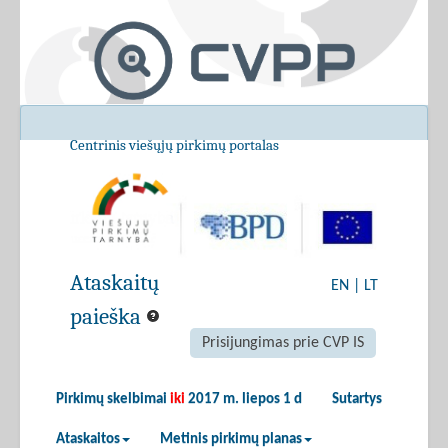
Centrinis viešųjų pirkimų portalas
Ataskaitų
EN
|
LT
paieška
Prisijungimas prie CVP IS
Pirkimų skelbimai
iki
2017 m. liepos 1 d
Sutartys
Ataskaitos
Metinis pirkimų planas