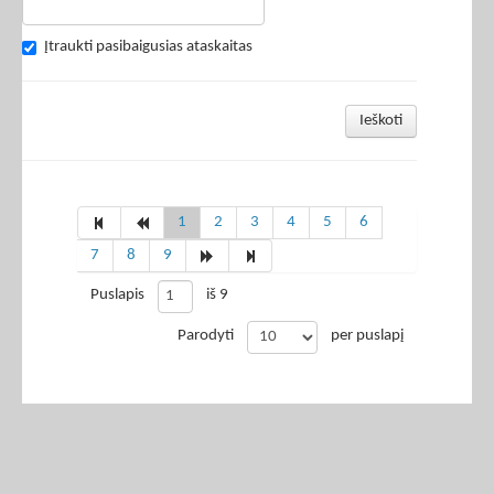
Įtraukti pasibaigusias ataskaitas
Ieškoti
1
2
3
4
5
6
7
8
9
Puslapis
iš 9
Parodyti
per puslapį