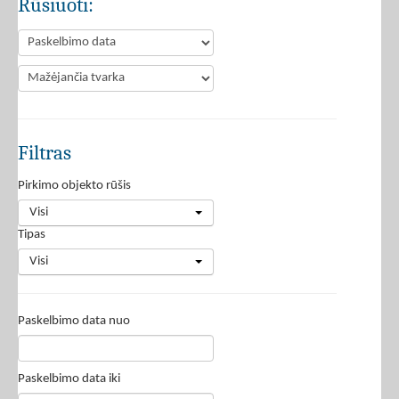
Rūšiuoti:
Filtras
Pirkimo objekto rūšis
Visi
Tipas
Visi
Paskelbimo data nuo
Paskelbimo data iki