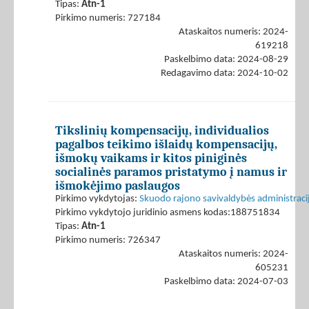
Tipas:
Atn-1
Pirkimo numeris: 727184
Ataskaitos numeris: 2024-
619218
Paskelbimo data: 2024-08-29
Redagavimo data: 2024-10-02
Tikslinių kompensacijų, individualios
pagalbos teikimo išlaidų kompensacijų,
išmokų vaikams ir kitos piniginės
socialinės paramos pristatymo į namus ir
išmokėjimo paslaugos
Pirkimo vykdytojas:
Skuodo rajono savivaldybės administraci
Pirkimo vykdytojo juridinio asmens kodas:188751834
Tipas:
Atn-1
Pirkimo numeris: 726347
Ataskaitos numeris: 2024-
605231
Paskelbimo data: 2024-07-03