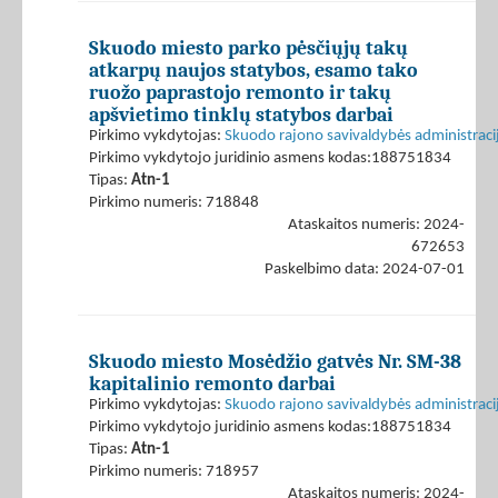
Skuodo miesto parko pėsčiųjų takų
atkarpų naujos statybos, esamo tako
ruožo paprastojo remonto ir takų
apšvietimo tinklų statybos darbai
Pirkimo vykdytojas:
Skuodo rajono savivaldybės administraci
Pirkimo vykdytojo juridinio asmens kodas:188751834
Tipas:
Atn-1
Pirkimo numeris: 718848
Ataskaitos numeris: 2024-
672653
Paskelbimo data: 2024-07-01
Skuodo miesto Mosėdžio gatvės Nr. SM-38
kapitalinio remonto darbai
Pirkimo vykdytojas:
Skuodo rajono savivaldybės administraci
Pirkimo vykdytojo juridinio asmens kodas:188751834
Tipas:
Atn-1
Pirkimo numeris: 718957
Ataskaitos numeris: 2024-