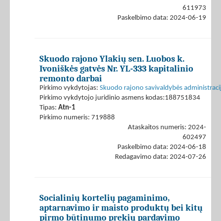
611973
Paskelbimo data: 2024-06-19
Skuodo rajono Ylakių sen. Luobos k.
Ivoniškės gatvės Nr. YL-333 kapitalinio
remonto darbai
Pirkimo vykdytojas:
Skuodo rajono savivaldybės administraci
Pirkimo vykdytojo juridinio asmens kodas:188751834
Tipas:
Atn-1
Pirkimo numeris: 719888
Ataskaitos numeris: 2024-
602497
Paskelbimo data: 2024-06-18
Redagavimo data: 2024-07-26
Socialinių kortelių pagaminimo,
aptarnavimo ir maisto produktų bei kitų
pirmo būtinumo prekių pardavimo