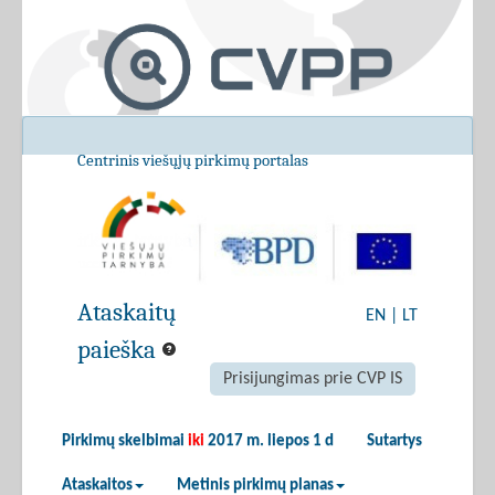
Centrinis viešųjų pirkimų portalas
Ataskaitų
EN
|
LT
paieška
Prisijungimas prie CVP IS
Pirkimų skelbimai
iki
2017 m. liepos 1 d
Sutartys
Ataskaitos
Metinis pirkimų planas