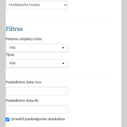
Filtras
Pirkimo objekto rūšis
Visi
Tipas
Visi
Paskelbimo data nuo
Paskelbimo data iki
Įtraukti pasibaigusias ataskaitas