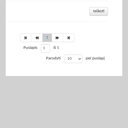
Ieškoti
1
Puslapis
iš 1
Parodyti
per puslapį