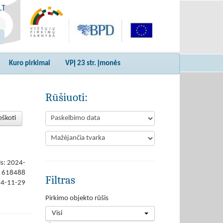
LT
Kuro pirkimai
VPĮ 23 str. įmonės
Rūšiuoti:
eškoti
is: 2024-
618488
Filtras
24-11-29
Pirkimo objekto rūšis
Visi