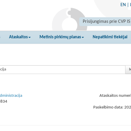
EN
|
Prisijungimas prie CVP IS
s
Ataskaitos
Metinis pirkimų planas
Nepatikimi tiekėjai
I
dministracija
Ataskaitos numer
1834
Paskelbimo data: 20