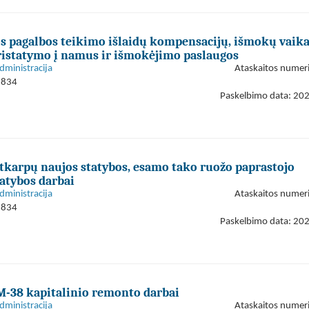
os pagalbos teikimo išlaidų kompensacijų, išmokų vaik
pristatymo į namus ir išmokėjimo paslaugos
dministracija
Ataskaitos numer
1834
Paskelbimo data: 20
tkarpų naujos statybos, esamo tako ruožo paprastojo
atybos darbai
dministracija
Ataskaitos numer
1834
Paskelbimo data: 20
M-38 kapitalinio remonto darbai
dministracija
Ataskaitos numer