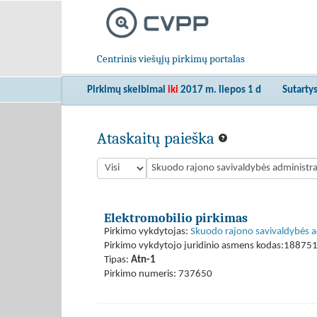
Centrinis viešųjų pirkimų portalas
Pirkimų skelbimai
iki
2017 m. liepos 1 d
Sutarty
Ataskaitų paieška
Elektromobilio pirkimas
Pirkimo vykdytojas:
Skuodo rajono savivaldybės a
Pirkimo vykdytojo juridinio asmens kodas:18875
Tipas:
Atn-1
Pirkimo numeris: 737650