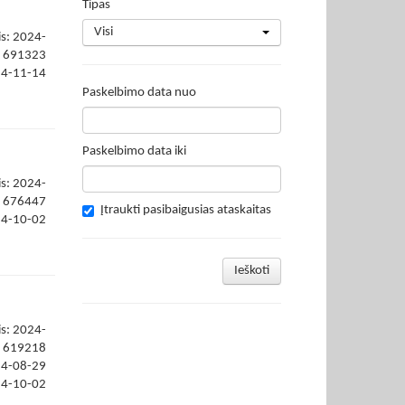
Tipas
Visi
is: 2024-
691323
24-11-14
Paskelbimo data nuo
Paskelbimo data iki
is: 2024-
676447
Įtraukti pasibaigusias ataskaitas
24-10-02
Ieškoti
is: 2024-
619218
24-08-29
24-10-02