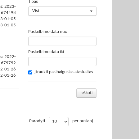
Tipas
is: 2023-
Visi
674498
23-01-05
23-01-05
Paskelbimo data nuo
Paskelbimo data iki
is: 2022-
679792
22-01-26
Įtraukti pasibaigusias ataskaitas
22-01-26
Ieškoti
Parodyti
per puslapį