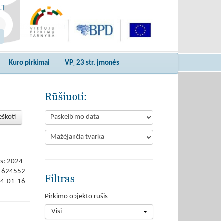
LT
Kuro pirkimai
VPĮ 23 str. įmonės
Rūšiuoti:
eškoti
is: 2024-
624552
Filtras
24-01-16
Pirkimo objekto rūšis
Visi