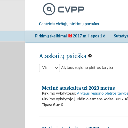
Centrinis viešųjų pirkimų portalas
Pirkimų skelbimai
iki
2017 m. liepos 1 d
Sutarty
Ataskaitų paieška
Metinė ataskaita už 2023 metus
Pirkimo vykdytojas:
Alytaus regiono plėtros taryb
Pirkimo vykdytojo juridinio asmens kodas:30570
Tipas:
Atn-3