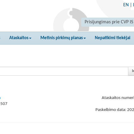
EN
|
Prisijungimas prie CVP IS
s
Ataskaitos
Metinis pirkimų planas
Nepatikimi tiekėjai
I
a
Ataskaitos numer
6507
Paskelbimo data: 20