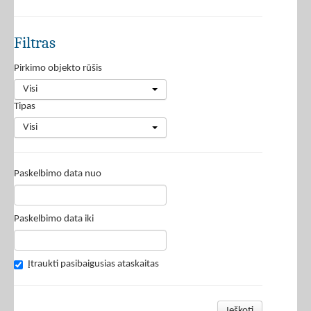
Filtras
Pirkimo objekto rūšis
Visi
Tipas
Visi
Paskelbimo data nuo
Paskelbimo data iki
Įtraukti pasibaigusias ataskaitas
Ieškoti