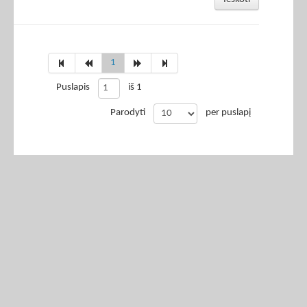
1
Puslapis
iš 1
Parodyti
per puslapį