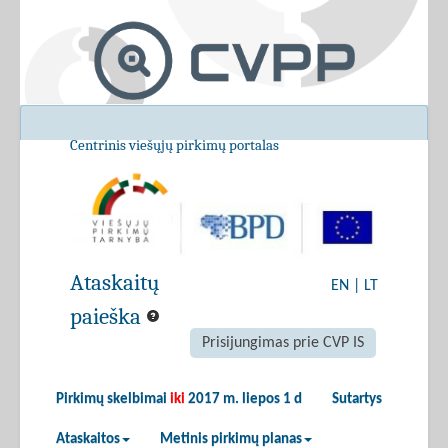
Centrinis viešųjų pirkimų portalas
Ataskaitų
EN
|
LT
paieška
Prisijungimas prie CVP IS
Pirkimų skelbimai
iki
2017 m. liepos 1 d
Sutartys
Ataskaitos
Metinis pirkimų planas