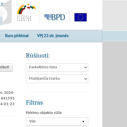
LT
Kuro pirkimai
VPĮ 23 str. įmonės
Rūšiuoti:
eškoti
is: 2024-
641593
Filtras
24-01-23
Pirkimo objekto rūšis
Visi