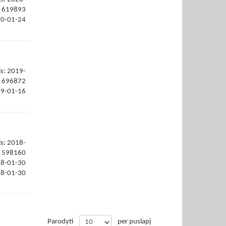
619893
20-01-24
is: 2019-
696872
19-01-16
is: 2018-
598160
18-01-30
18-01-30
Parodyti
per puslapį