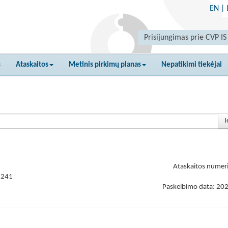
EN
|
Prisijungimas prie CVP IS
s
Ataskaitos
Metinis pirkimų planas
Nepatikimi tiekėjai
I
Ataskaitos numer
8241
Paskelbimo data: 20