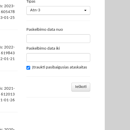
Tipas
is: 2023-
Atn-3
605478
23-01-25
Paskelbimo data nuo
is: 2022-
Paskelbimo data iki
619843
22-01-21
Įtraukti pasibaigusias ataskaitas
Ieškoti
is: 2021-
612013
21-01-26
is: 2020-