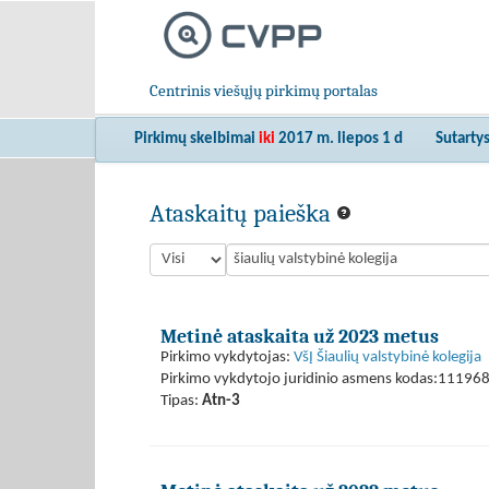
Centrinis viešųjų pirkimų portalas
Pirkimų skelbimai
iki
2017 m. liepos 1 d
Sutarty
Ataskaitų paieška
Metinė ataskaita už 2023 metus
Pirkimo vykdytojas:
VšĮ Šiaulių valstybinė kolegija
Pirkimo vykdytojo juridinio asmens kodas:11196
Tipas:
Atn-3