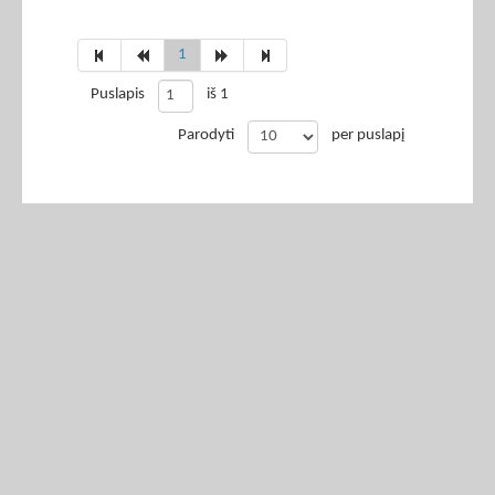
1
Puslapis
iš 1
Parodyti
per puslapį