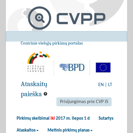
Centrinis viešųjų pirkimų portalas
Ataskaitų
EN
|
LT
paieška
Prisijungimas prie CVP IS
Pirkimų skelbimai
iki
2017 m. liepos 1 d
Sutartys
Ataskaitos
Metinis pirkimų planas