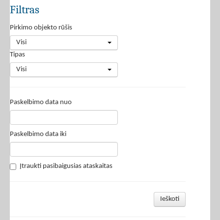
Filtras
Pirkimo objekto rūšis
Visi
Tipas
Visi
Paskelbimo data nuo
Paskelbimo data iki
Įtraukti pasibaigusias ataskaitas
Ieškoti