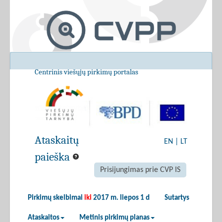
Centrinis viešųjų pirkimų portalas
Ataskaitų
EN
|
LT
paieška
Prisijungimas prie CVP IS
Pirkimų skelbimai
iki
2017 m. liepos 1 d
Sutartys
Ataskaitos
Metinis pirkimų planas