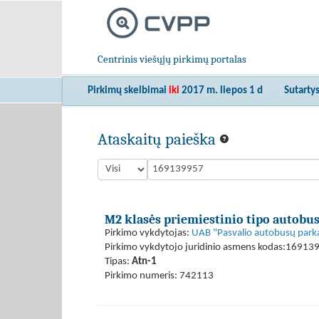
Centrinis viešųjų pirkimų portalas
Pirkimų skelbimai
iki
2017 m. liepos 1 d
Sutarty
Ataskaitų paieška
M2 klasės priemiestinio tipo autobus
Pirkimo vykdytojas:
UAB "Pasvalio autobusų park
Pirkimo vykdytojo juridinio asmens kodas:16913
Tipas:
Atn-1
Pirkimo numeris: 742113