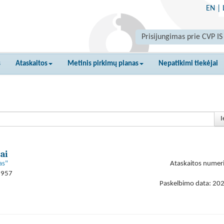
EN
|
Prisijungimas prie CVP IS
s
Ataskaitos
Metinis pirkimų planas
Nepatikimi tiekėjai
I
ai
as"
Ataskaitos numer
9957
Paskelbimo data: 20