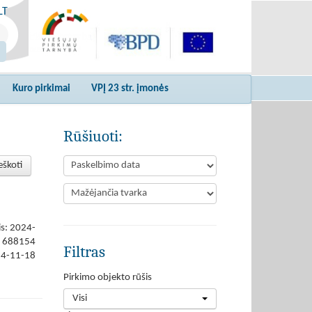
LT
Kuro pirkimai
VPĮ 23 str. įmonės
Rūšiuoti:
eškoti
is: 2024-
688154
Filtras
24-11-18
Pirkimo objekto rūšis
Visi