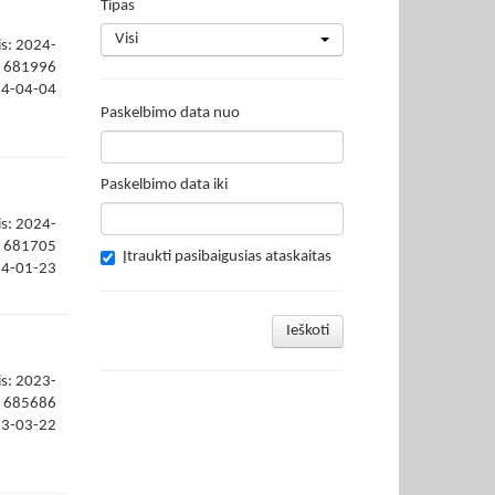
Tipas
Visi
is: 2024-
681996
24-04-04
Paskelbimo data nuo
Paskelbimo data iki
is: 2024-
681705
Įtraukti pasibaigusias ataskaitas
24-01-23
Ieškoti
is: 2023-
685686
23-03-22