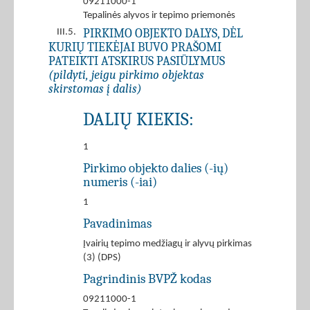
09211000-1
Tepalinės alyvos ir tepimo priemonės
PIRKIMO OBJEKTO DALYS, DĖL
III.5.
KURIŲ TIEKĖJAI BUVO PRAŠOMI
PATEIKTI ATSKIRUS PASIŪLYMUS
(pildyti, jeigu pirkimo objektas
skirstomas į dalis)
DALIŲ KIEKIS:
1
Pirkimo objekto dalies (-ių)
numeris (-iai)
1
Pavadinimas
Įvairių tepimo medžiagų ir alyvų pirkimas
(3) (DPS)
Pagrindinis BVPŽ kodas
09211000-1