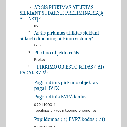
AR ŠIS PIRKIMAS ATLIKTAS
III.1.
SIEKIANT SUDARYTI PRELIMINARIĄJĄ
SUTARTĮ?
ne
Ar šis pirkimas atliktas siekiant
III.2.
sukurti dinaminę pirkimo sistemą?
taip
Pirkimo objekto rūšis
III.3.
Prekės
PIRKIMO OBJEKTO KODAS (-AI)
III.4.
PAGAL BVPŽ:
Pagrindinis pirkimo objektas
pagal BVPŽ
Pagrindinis BVPŽ kodas
09211000-1
Tepalinės alyvos ir tepimo priemonės
Papildomas (-i) BVPŽ kodas (-ai)