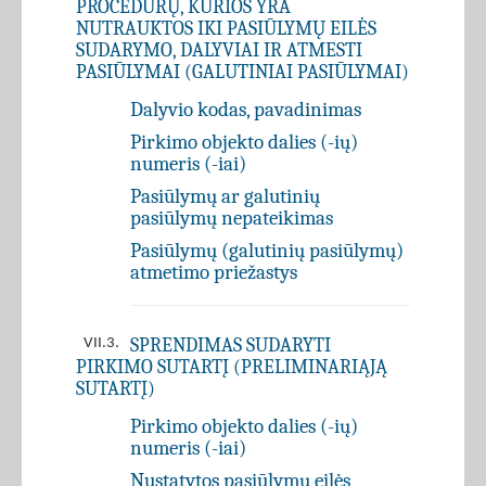
PROCEDŪRŲ, KURIOS YRA
NUTRAUKTOS IKI PASIŪLYMŲ EILĖS
SUDARYMO, DALYVIAI IR ATMESTI
PASIŪLYMAI (GALUTINIAI PASIŪLYMAI)
Dalyvio kodas, pavadinimas
Pirkimo objekto dalies (-ių)
numeris (-iai)
Pasiūlymų ar galutinių
pasiūlymų nepateikimas
Pasiūlymų (galutinių pasiūlymų)
atmetimo priežastys
SPRENDIMAS SUDARYTI
VII.3.
PIRKIMO SUTARTĮ (PRELIMINARIĄJĄ
SUTARTĮ)
Pirkimo objekto dalies (-ių)
numeris (-iai)
Nustatytos pasiūlymų eilės