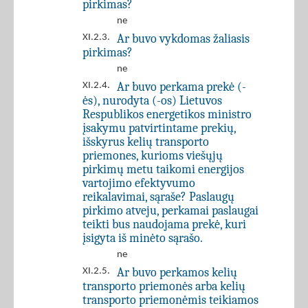
pirkimas?
ne
Ar buvo vykdomas žaliasis
XI.2.3.
pirkimas?
ne
Ar buvo perkama prekė (-
XI.2.4.
ės), nurodyta (-os) Lietuvos
Respublikos energetikos ministro
įsakymu patvirtintame prekių,
išskyrus kelių transporto
priemones, kurioms viešųjų
pirkimų metu taikomi energijos
vartojimo efektyvumo
reikalavimai, sąraše? Paslaugų
pirkimo atveju, perkamai paslaugai
teikti bus naudojama prekė, kuri
įsigyta iš minėto sąrašo.
ne
Ar buvo perkamos kelių
XI.2.5.
transporto priemonės arba kelių
transporto priemonėmis teikiamos