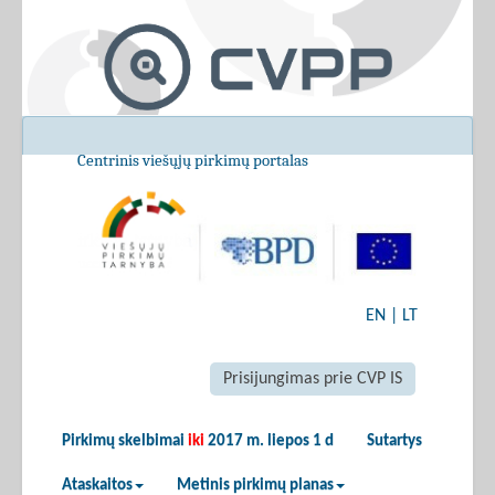
Centrinis viešųjų pirkimų portalas
EN
|
LT
Prisijungimas prie CVP IS
Pirkimų skelbimai
iki
2017 m. liepos 1 d
Sutartys
Ataskaitos
Metinis pirkimų planas