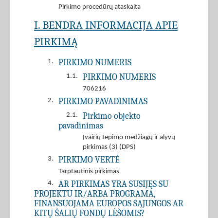
Pirkimo procedūrų ataskaita
I. BENDRA INFORMACIJA APIE
PIRKIMĄ
PIRKIMO NUMERIS
1.
PIRKIMO NUMERIS
1.1.
706216
PIRKIMO PAVADINIMAS
2.
Pirkimo objekto
2.1.
pavadinimas
Įvairių tepimo medžiagų ir alyvų
pirkimas (3) (DPS)
PIRKIMO VERTĖ
3.
Tarptautinis pirkimas
AR PIRKIMAS YRA SUSIJĘS SU
4.
PROJEKTU IR/ARBA PROGRAMA,
FINANSUOJAMA EUROPOS SĄJUNGOS AR
KITŲ ŠALIŲ FONDŲ LĖŠOMIS?