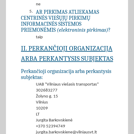
ne
AR PIRKIMAS ATLIEKAMAS
5.
CENTRINĖS VIEŠŲJŲ PIRKIMŲ
INFORMACINĖS SISTEMOS
PRIEMONĖMIS
(elektroninis pirkimas)
?
taip
II. PERKANČIOJI ORGANIZACIJA
ARBA PERKANTYSIS SUBJEKTAS
Perkančioji organizacija arba perkantysis
subjektas:
UAB "Vilniaus viešasis transportas"
302683277
Žolyno g. 15
Vilnius
10209
LT
Jurgita Barkovskienė
+370 52394749
jurgita.barkovskiene@vilniausvt.lt