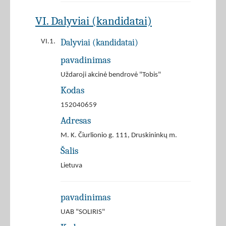
VI. Dalyviai (kandidatai)
Dalyviai (kandidatai)
VI.1.
pavadinimas
Uždaroji akcinė bendrovė "Tobis"
Kodas
152040659
Adresas
M. K. Čiurlionio g. 111, Druskininkų m.
Šalis
Lietuva
pavadinimas
UAB "SOLIRIS"