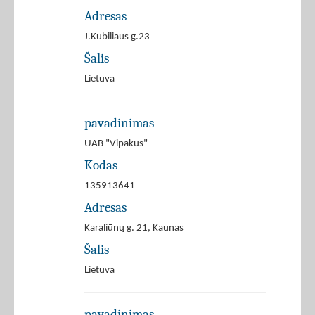
Adresas
J.Kubiliaus g.23
Šalis
Lietuva
pavadinimas
UAB "Vipakus"
Kodas
135913641
Adresas
Karaliūnų g. 21, Kaunas
Šalis
Lietuva
pavadinimas