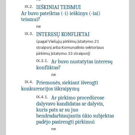
IEŠKINIAI TEISMUI
IX.2.
Ar buvo pateiktas (-i) ieškinys (-iai)
teismui?
ne
INTERESŲ KONFLIKTAI
IX.3.
(pagal Viešųjų pirkimų įstatymo 21
straipsnį arba Komunalinio sektoriaus
pirkimų įstatymo 33 straipsnį)
Ar buvo nustatytas interesų
IX.3.1.
konfliktas?
ne
Priemonės, siekiant išvengti
IX.4.
konkurencijos iškraipymų
Ar pirkimo procedūrose
IX.4.1.
dalyvavo kandidatas ar dalyvis,
kuris pats ar su juo
bendradarbiaujantis ūkio subjektas
padėjo pasirengti pirkimui
ne