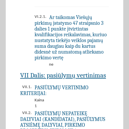
Ar taikomas Viešųjų
VI.2.1.
pirkimų įstatymo 47 straipsnio 3
dalies 1 punkte įtvirtintas
kvalifikacijos reikalavimas, kuriuo
nustatyta tiekėjo veiklos pajamų
suma daugiau kaip du kartus
didesnė už numatomą atliekamo
pirkimo vertę
ne
VII Dalis: pasiūlymų vertinimas
PASIŪLYMŲ VERTINIMO
VII.1.
KRITERIJAI:
Kaina
1
PASIŪLYMŲ NEPATEIKĘ
VII.2.
DALYVIAI (KANDIDATAI), PASIŪLYMUS
ATSIĖMĘ DALYVIAI, PIRKIMO