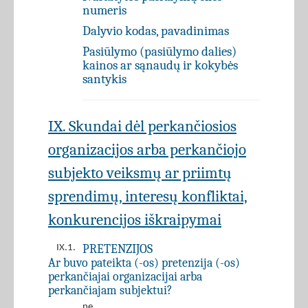
numeris
Dalyvio kodas, pavadinimas
Pasiūlymo (pasiūlymo dalies)
kainos ar sąnaudų ir kokybės
santykis
IX. Skundai dėl perkančiosios
organizacijos arba perkančiojo
subjekto veiksmų ar priimtų
sprendimų, interesų konfliktai,
konkurencijos iškraipymai
PRETENZIJOS
IX.1.
Ar buvo pateikta (-os) pretenzija (-os)
perkančiajai organizacijai arba
perkančiajam subjektui?
ne