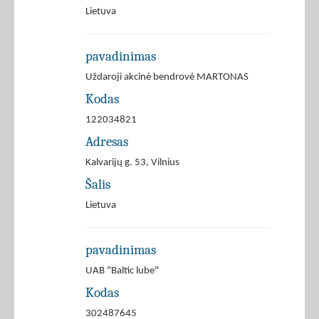
Lietuva
pavadinimas
Uždaroji akcinė bendrovė MARTONAS
Kodas
122034821
Adresas
Kalvarijų g. 53, Vilnius
Šalis
Lietuva
pavadinimas
UAB "Baltic lube"
Kodas
302487645