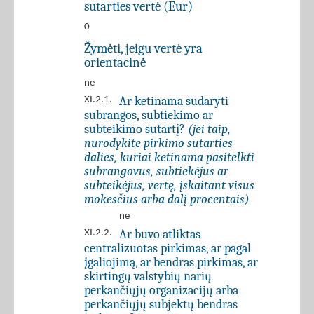
sutarties vertė (Eur)
0
Žymėti, jeigu vertė yra
orientacinė
ne
Ar ketinama sudaryti
XI.2.1.
subrangos, subtiekimo ar
subteikimo sutartį?
(jei taip,
nurodykite pirkimo sutarties
dalies, kuriai ketinama pasitelkti
subrangovus, subtiekėjus ar
subteikėjus, vertę, įskaitant visus
mokesčius arba dalį procentais)
ne
Ar buvo atliktas
XI.2.2.
centralizuotas pirkimas, ar pagal
įgaliojimą, ar bendras pirkimas, ar
skirtingų valstybių narių
perkančiųjų organizacijų arba
perkančiųjų subjektų bendras