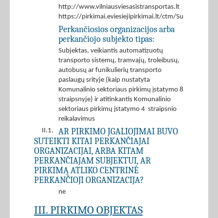
http://www.vilniausviesasistransportas.lt
https://pirkimai.eviesiejipirkimai.lt/ctm/Supplier/
Perkančiosios organizacijos arba
perkančiojo subjekto tipas:
Subjektas, veikiantis automatizuotų
transporto sistemų, tramvajų, troleibusų,
autobusų ar funikulierių transporto
paslaugų srityje (kaip nustatyta
Komunalinio sektoriaus pirkimų įstatymo 8
straipsnyje) ir atitinkantis Komunalinio
sektoriaus pirkimų įstatymo 4 straipsnio
reikalavimus
AR PIRKIMO ĮGALIOJIMAI BUVO
II.1.
SUTEIKTI KITAI PERKANČIAJAI
ORGANIZACIJAI, ARBA KITAM
PERKANČIAJAM SUBJEKTUI, AR
PIRKIMĄ ATLIKO CENTRINĖ
PERKANČIOJI ORGANIZACIJA?
ne
III. PIRKIMO OBJEKTAS