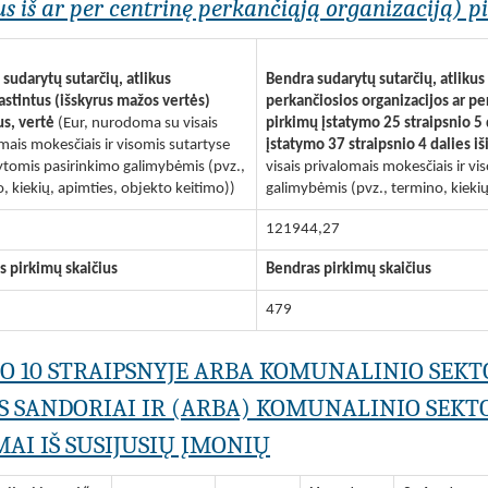
s iš ar per centrinę perkančiąją organizaciją) pil
sudarytų sutarčių, atlikus
Bendra sudarytų sutarčių, atliku
stintus (išskyrus mažos vertės)
perkančiosios organizacijos ar p
us, vertė
(Eur, nurodoma su visais
pirkimų įstatymo 25 straipsnio 5
mais mokesčiais ir visomis sutartyse
įstatymo 37 straipsnio 4 dalies iš
tomis pasirinkimo galimybėmis (pvz.,
visais privalomais mokesčiais ir 
, kiekių, apimties, objekto keitimo))
galimybėmis (pvz., termino, kiekių
121944,27
s pirkimų skaičius
Bendras pirkimų skaičius
479
MO 10 STRAIPSNYJE ARBA KOMUNALINIO SEKT
S SANDORIAI IR (ARBA) KOMUNALINIO SEKTO
AI IŠ SUSIJUSIŲ ĮMONIŲ