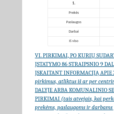
1.
Prekės
Paslaugos
Darbai
Iš viso
VI. PIRKIMAI, PO KURIŲ SUD
ĮSTATYMO 86 STRAIPSNIO 9 DA
ĮSKAITANT INFORMACIJĄ APIE
pirkimus, atliktus iš ar per centr
DALYJE ARBA KOMUNALINIO SE
PIRKIMAI
(tais atvejais, kai per
prekėms, paslaugoms ir darbams įs