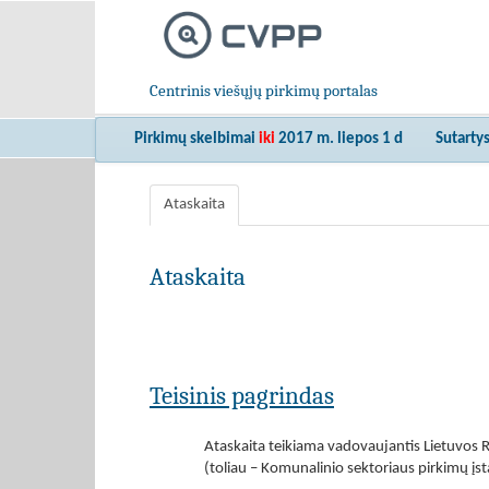
Centrinis viešųjų pirkimų portalas
Pirkimų skelbimai
iki
2017 m. liepos 1 d
Sutarty
Ataskaita
Ataskaita
Teisinis pagrindas
Ataskaita teikiama vadovaujantis Lietuvos R
(toliau – Komunalinio sektoriaus pirkimų įs