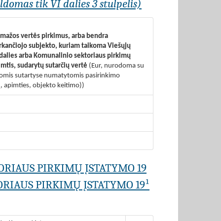
domas tik VI dalies 3 stulpelis)
s mažos vertės pirkimus, arba bendra
erkančiojo subjekto, kuriam taikoma Viešųjų
 dalies arba Komunalinio sektoriaus pirkimų
imtis, sudarytų sutarčių vertė
(Eur, nurodoma su
visomis sutartyse numatytomis pasirinkimo
, apimties, objekto keitimo))
ORIAUS PIRKIMŲ ĮSTATYMO 19
RIAUS PIRKIMŲ ĮSTATYMO 19¹