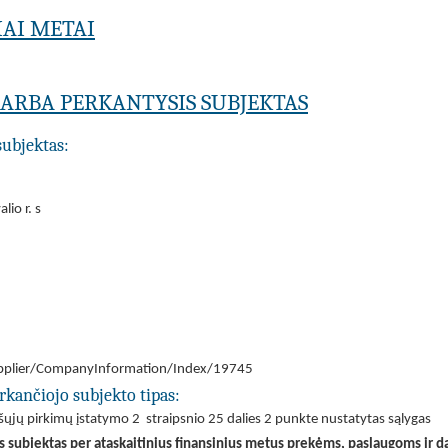
IAI METAI
A ARBA PERKANTYSIS SUBJEKTAS
subjektas:
lio r. s
/Supplier/CompanyInformation/Index/19745
rkančiojo subjekto tipas:
iešųjų pirkimų įstatymo 2 straipsnio 25 dalies 2 punkte nustatytas sąlygas
is subjektas per ataskaitinius finansinius metus prekėms, paslaugoms ir d