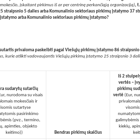
 mokesčio, įskaitant pirkimus iš ar per centrinę perkančiąją organizaciją)
, 
5 straipsnio 5 dalies arba Komunalinio sektoriaus pirkimų įstatymo 37 st
ų įstatymo arba Komunalinio sektoriaus pirkimų įstatymo?
sutartis privaloma paskelbti pagal Viešųjų pirkimų įstatymo 86 straipsnio
us, kurie atlikti vadovaujantis Viešųjų pirkimų įstatymo 25 straipsnio 3 dalimi
Iš 2 stulpe
vertės – įv
ra sudarytų sutarčių
pirkimų sud
Eur, nurodoma su visais
vertė
(Eur, nu
alomais mokesčiais ir
privalomais
isomis sutartyse
visomis
tytomis pasirinkimo
numatytomi
bėmis (pvz., termino,
galimybėmis 
ių, apimties, objekto
kiekių, api
keitimo))
Bendras pirkimų skaičius
kei