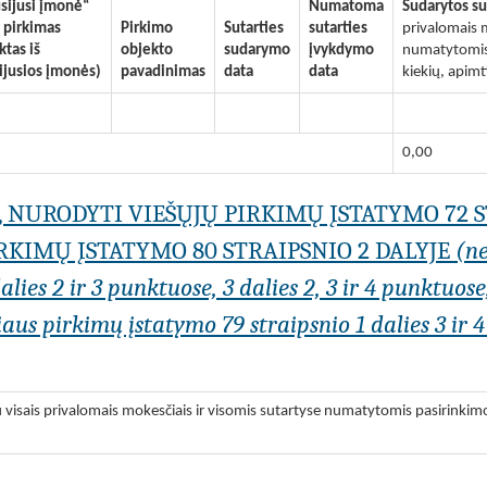
sijusi įmonė“
Numatoma
Sudarytos su
i pirkimas
Pirkimo
Sutarties
sutarties
privalomais m
iktas iš
objekto
sudarymo
įvykdymo
numatytomis 
ijusios įmonės)
pavadinimas
data
data
kiekių, apimt
0,00
I, NURODYTI VIEŠŲJŲ PIRKIMŲ ĮSTATYMO 72 
KIMŲ ĮSTATYMO 80 STRAIPSNIO 2 DALYJE
(n
lies 2 ir 3 punktuose, 3 dalies 2, 3 ir 4 punktuose
us pirkimų įstatymo 79 straipsnio 1 dalies 3 ir 4 
visais privalomais mokesčiais ir visomis sutartyse numatytomis pasirinkim