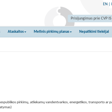
EN
|
Prisijungimas prie CVP IS
s
Ataskaitos
Metinis pirkimų planas
Nepatikimi tiekėjai
espublikos pirkimų, atliekamų vandentvarkos, energetikos, transporto ar pa
tatymas)