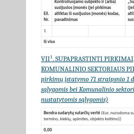
Kontroliuojamo subjekto ir (arba)
„Su
susijusios įmonės (jei pirkimas
(je
Eil.
atliktas iš susijusios įmonės) kodas,
atl
Nr.
pavadinimas
sus
1
Iš viso
VII¹. SUPAPRASTINTI PIRKIMA
KOMUNALINIO SEKTORIAUS PIR
pirkimų įstatymo 71 straipsnio 1 da
sąlygomis bei Komunalinio sektoria
nustatytomis sąlygomis)
Bendra sudarytų sutarčių vertė
(Eur, nurodoma su 
termino, kiekių, apimties, objekto keitimo))
0,00