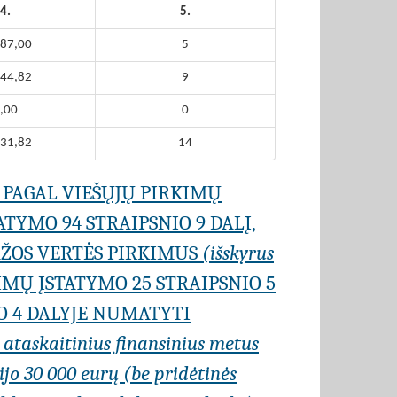
4.
5.
87,00
5
44,82
9
,00
0
31,82
14
 PAGAL VIEŠŲJŲ PIRKIMŲ
TYMO 94 STRAIPSNIO 9 DALĮ,
AŽOS VERTĖS PIRKIMUS
(išskyrus
IMŲ ĮSTATYMO 25 STRAIPSNIO 5
O 4 DALYJE NUMATYTI
r ataskaitinius finansinius metus
jo 30 000 eurų (be pridėtinės