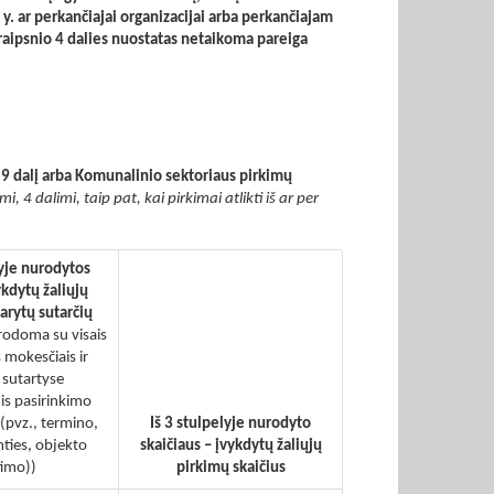
t. y. ar perkančiajai organizacijai arba perkančiajam
raipsnio 4 dalies nuostatas netaikoma pareiga
 9 dalį arba Komunalinio sektoriaus pirkimų
, 4 dalimi, taip pat, kai pirkimai atlikti iš ar per
lyje nurodytos
ykdytų žaliųjų
arytų sutarčių
rodoma su visais
 mokesčiais ir
 sutartyse
s pasirinkimo
(pvz., termino,
Iš 3 stulpelyje nurodyto
mties, objekto
skaičiaus – įvykdytų žaliųjų
timo))
pirkimų skaičius