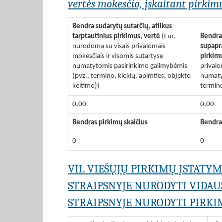
vertės mokesčio, įskaitant pirkimu
Bendra sudarytų sutarčių, atlikus
tarptautinius pirkimus, vertė
(Eur,
Bendra 
nurodoma su visais privalomais
supapra
mokesčiais ir visomis sutartyse
pirkim
numatytomis pasirinkimo galimybėmis
privalo
(pvz., termino, kiekių, apimties, objekto
numaty
keitimo))
termino
0,00
0,00
Bendras pirkimų skaičius
Bendra
0
0
VII. VIEŠŲJŲ PIRKIMŲ ĮSTATY
STRAIPSNYJE NURODYTI VIDAU
STRAIPSNYJE NURODYTI PIRKIM