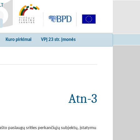
LT
Kuro pirkimai
VPĮ 23 str. įmonės
Atn-3
što paslaugų srities perkančiųjų subjektų, įstatymu