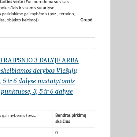
tarties vertė
(Eur, nurodoma su visais
okesčiais ir visomis sutartyse
pasirinkimo galimybėmis (pvz., termino,
ies, objekto keitimo))
Grupė
STRAIPSNIO 3 DALYJE ARBA
eskelbiamos derybos Viešųjų
, 5 ir 6 dalyse nustatytomis
punktuose, 3, 5 ir 6 dalyse
o galimybėmis (pvz.,
Bendras pirkimų
skaičius
0