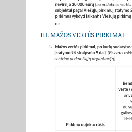
neviršijo 30 000 eurų
(be pridėtinės vertės
subjektui pagal Viešųjų pirkimų įstatymo 2
pirkimus vykdyti laikantis Viešųjų pirkim
ne
III. MAŽOS VERTĖS PIRKIMAI
1.
Mažos vertės pirkimai, po kurių sudarytas 
įstatymo 94 straipsnio 9 dalį
(išskyrus toki
centrinę perkančiąją organizaciją)
Bend
vertė
(
priv
v
numa
galimy
kiek
Pirkimo objekto rūšis