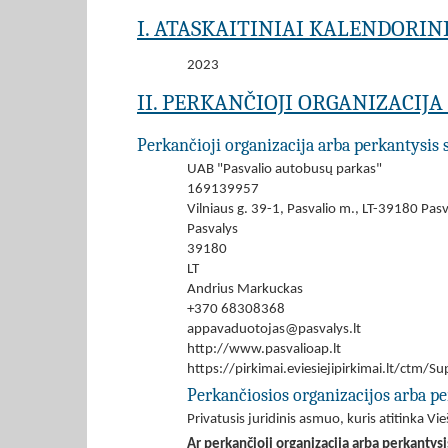
I. ATASKAITINIAI KALENDORIN
2023
II. PERKANČIOJI ORGANIZACIJ
Perkančioji organizacija arba perkantysis 
UAB "Pasvalio autobusų parkas"
169139957
Vilniaus g. 39-1, Pasvalio m., LT-39180 Pasva
Pasvalys
39180
LT
Andrius Markuckas
+370 68308368
appavaduotojas@pasvalys.lt
http://www.pasvalioap.lt
https://pirkimai.eviesiejipirkimai.lt/ctm
Perkančiosios organizacijos arba pe
Privatusis juridinis asmuo, kuris atitinka V
Ar perkančioji organizacija arba perkantys