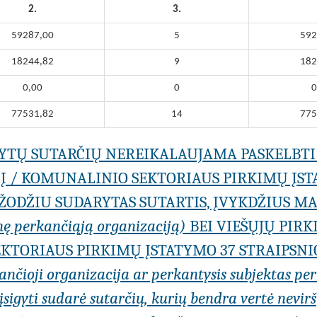
2.
3.
59287,00
5
592
18244,82
9
182
0,00
0
0
77531,82
14
775
ARYTŲ SUTARČIŲ NEREIKALAUJAMA PASKELBTI
LĮ / KOMUNALINIO SEKTORIAUS PIRKIMŲ ĮSTA
 ŽODŽIU SUDARYTAS SUTARTIS, ĮVYKDŽIUS M
inę perkančiąją organizaciją)
BEI VIEŠŲJŲ PIRK
KTORIAUS PIRKIMŲ ĮSTATYMO 37 STRAIPSNI
kančioji organizacija ar perkantysis subjektas pe
igyti sudarė sutarčių, kurių bendra vertė nevirši