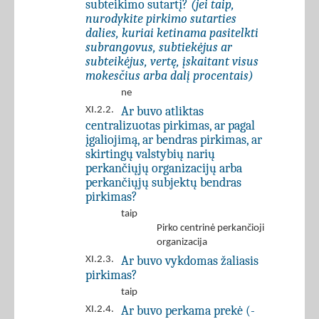
subteikimo sutartį?
(jei taip,
nurodykite pirkimo sutarties
dalies, kuriai ketinama pasitelkti
subrangovus, subtiekėjus ar
subteikėjus, vertę, įskaitant visus
mokesčius arba dalį procentais)
ne
Ar buvo atliktas
XI.2.2.
centralizuotas pirkimas, ar pagal
įgaliojimą, ar bendras pirkimas, ar
skirtingų valstybių narių
perkančiųjų organizacijų arba
perkančiųjų subjektų bendras
pirkimas?
taip
Pirko centrinė perkančioji
organizacija
Ar buvo vykdomas žaliasis
XI.2.3.
pirkimas?
taip
Ar buvo perkama prekė (-
XI.2.4.