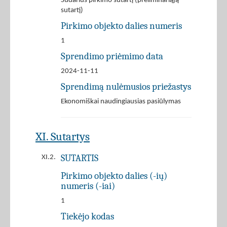
Sudarius pirkimo sutartį (preliminariąją
sutartį)
Pirkimo objekto dalies numeris
1
Sprendimo priėmimo data
2024-11-11
Sprendimą nulėmusios priežastys
Ekonomiškai naudingiausias pasiūlymas
XI. Sutartys
SUTARTIS
XI.2.
Pirkimo objekto dalies (-ių)
numeris (-iai)
1
Tiekėjo kodas