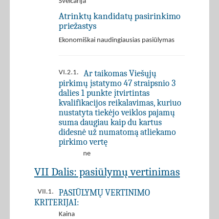
Šveicarija
Atrinktų kandidatų pasirinkimo
priežastys
Ekonomiškai naudingiausias pasiūlymas
Ar taikomas Viešųjų
VI.2.1.
pirkimų įstatymo 47 straipsnio 3
dalies 1 punkte įtvirtintas
kvalifikacijos reikalavimas, kuriuo
nustatyta tiekėjo veiklos pajamų
suma daugiau kaip du kartus
didesnė už numatomą atliekamo
pirkimo vertę
ne
VII Dalis: pasiūlymų vertinimas
PASIŪLYMŲ VERTINIMO
VII.1.
KRITERIJAI:
Kaina