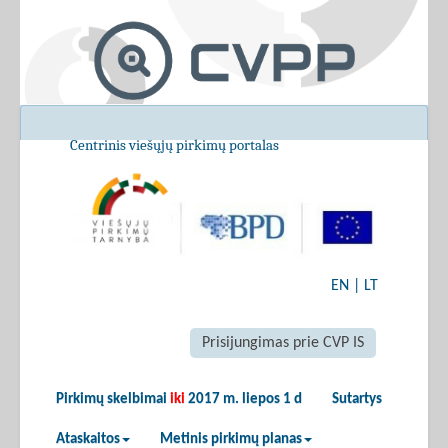
Centrinis viešųjų pirkimų portalas
EN
|
LT
Prisijungimas prie CVP IS
Pirkimų skelbimai
iki
2017 m. liepos 1 d
Sutartys
Ataskaitos
Metinis pirkimų planas