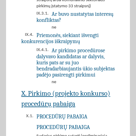
straipsnį arba Komunalinio sektoriaus
pirkimų įstatymo 33 straipsnį)
Ar buvo nustatytas interesų
IX.3.1.
konfliktas?
ne
Priemonės, siekiant išvengti
IX.4.
konkurencijos iškraipymų
Ar pirkimo procedūrose
IX.4.1.
dalyvavo kandidatas ar dalyvis,
kuris pats ar su juo
bendradarbiaujantis ūkio subjektas
padėjo pasirengti pirkimui
ne
X. Pirkimo (projekto konkurso)
procedūrų pabaiga
PROCEDŪRŲ PABAIGA
X.1.
PROCEDŪRŲ PABAIGA