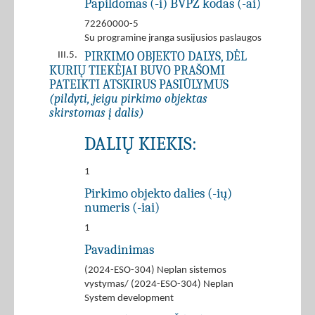
Papildomas (-i) BVPŽ kodas (-ai)
72260000-5
Su programine įranga susijusios paslaugos
PIRKIMO OBJEKTO DALYS, DĖL
III.5.
KURIŲ TIEKĖJAI BUVO PRAŠOMI
PATEIKTI ATSKIRUS PASIŪLYMUS
(pildyti, jeigu pirkimo objektas
skirstomas į dalis)
DALIŲ KIEKIS:
1
Pirkimo objekto dalies (-ių)
numeris (-iai)
1
Pavadinimas
(2024-ESO-304) Neplan sistemos
vystymas/ (2024-ESO-304) Neplan
System development