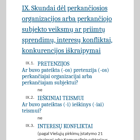
IX. Skundai dėl perkančiosios
organizacijos arba perkančiojo
subjekto veiksmų ar priimtų
sprendimų, interesų konfliktai,
konkurencijos iškraipymai
PRETENZIJOS
IX.1.
Ar buvo pateikta (-os) pretenzija (-os)
perkančiajai organizacijai arba
perkančiajam subjektui?
ne
IEŠKINIAI TEISMUI
IX.2.
Ar buvo pateiktas (-i) ieškinys (-iai)
teismui?
ne
INTERESŲ KONFLIKTAI
IX.3.
(pagal Viešųjų pirkimų įstatymo 21