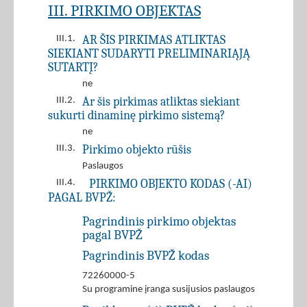
III. PIRKIMO OBJEKTAS
AR ŠIS PIRKIMAS ATLIKTAS
III.1.
SIEKIANT SUDARYTI PRELIMINARIĄJĄ
SUTARTĮ?
ne
Ar šis pirkimas atliktas siekiant
III.2.
sukurti dinaminę pirkimo sistemą?
ne
Pirkimo objekto rūšis
III.3.
Paslaugos
PIRKIMO OBJEKTO KODAS (-AI)
III.4.
PAGAL BVPŽ:
Pagrindinis pirkimo objektas
pagal BVPŽ
Pagrindinis BVPŽ kodas
72260000-5
Su programine įranga susijusios paslaugos