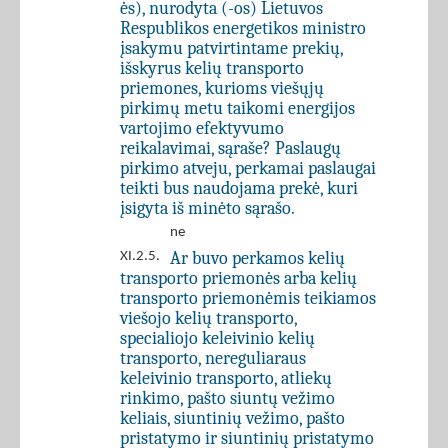
ės), nurodyta (-os) Lietuvos
Respublikos energetikos ministro
įsakymu patvirtintame prekių,
išskyrus kelių transporto
priemones, kurioms viešųjų
pirkimų metu taikomi energijos
vartojimo efektyvumo
reikalavimai, sąraše? Paslaugų
pirkimo atveju, perkamai paslaugai
teikti bus naudojama prekė, kuri
įsigyta iš minėto sąrašo.
ne
Ar buvo perkamos kelių
XI.2.5.
transporto priemonės arba kelių
transporto priemonėmis teikiamos
viešojo kelių transporto,
specialiojo keleivinio kelių
transporto, nereguliaraus
keleivinio transporto, atliekų
rinkimo, pašto siuntų vežimo
keliais, siuntinių vežimo, pašto
pristatymo ir siuntinių pristatymo