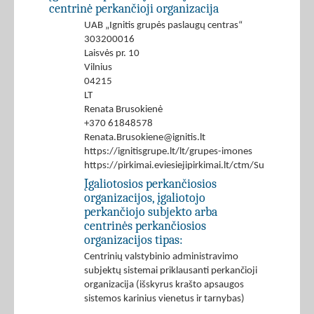
centrinė perkančioji organizacija
UAB „Ignitis grupės paslaugų centras“
303200016
Laisvės pr. 10
Vilnius
04215
LT
Renata Brusokienė
+370 61848578
Renata.Brusokiene@ignitis.lt
https://ignitisgrupe.lt/lt/grupes-imones
https://pirkimai.eviesiejipirkimai.lt/ctm/Supplier/
Įgaliotosios perkančiosios
organizacijos, įgaliotojo
perkančiojo subjekto arba
centrinės perkančiosios
organizacijos tipas:
Centrinių valstybinio administravimo
subjektų sistemai priklausanti perkančioji
organizacija (išskyrus krašto apsaugos
sistemos karinius vienetus ir tarnybas)