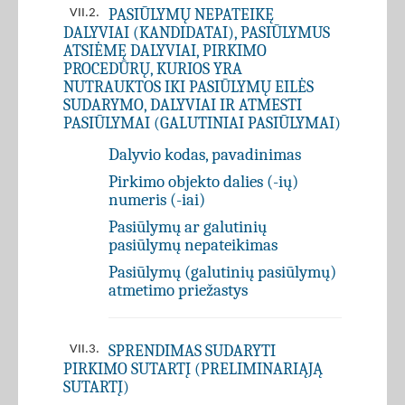
PASIŪLYMŲ NEPATEIKĘ
VII.2.
DALYVIAI (KANDIDATAI), PASIŪLYMUS
ATSIĖMĘ DALYVIAI, PIRKIMO
PROCEDŪRŲ, KURIOS YRA
NUTRAUKTOS IKI PASIŪLYMŲ EILĖS
SUDARYMO, DALYVIAI IR ATMESTI
PASIŪLYMAI (GALUTINIAI PASIŪLYMAI)
Dalyvio kodas, pavadinimas
Pirkimo objekto dalies (-ių)
numeris (-iai)
Pasiūlymų ar galutinių
pasiūlymų nepateikimas
Pasiūlymų (galutinių pasiūlymų)
atmetimo priežastys
SPRENDIMAS SUDARYTI
VII.3.
PIRKIMO SUTARTĮ (PRELIMINARIĄJĄ
SUTARTĮ)