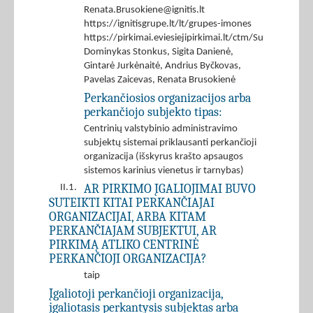
Renata.Brusokiene@ignitis.lt
https://ignitisgrupe.lt/lt/grupes-imones
https://pirkimai.eviesiejipirkimai.lt/ctm/Supplier/
Dominykas Stonkus, Sigita Danienė,
Gintarė Jurkėnaitė, Andrius Byčkovas,
Pavelas Zaicevas, Renata Brusokienė
Perkančiosios organizacijos arba
perkančiojo subjekto tipas:
Centrinių valstybinio administravimo
subjektų sistemai priklausanti perkančioji
organizacija (išskyrus krašto apsaugos
sistemos karinius vienetus ir tarnybas)
AR PIRKIMO ĮGALIOJIMAI BUVO
II.1.
SUTEIKTI KITAI PERKANČIAJAI
ORGANIZACIJAI, ARBA KITAM
PERKANČIAJAM SUBJEKTUI, AR
PIRKIMĄ ATLIKO CENTRINĖ
PERKANČIOJI ORGANIZACIJA?
taip
Įgaliotoji perkančioji organizacija,
įgaliotasis perkantysis subjektas arba