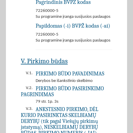
Pagrindinis BVPŽ kodas
72260000-5
Su programine įranga susijusios paslaugos
Papildomas (-i) BVPŽ kodas (-ai)
72260000-5
Su programine įranga susijusios paslaugos
V. Pirkimo būdas
PIRKIMO BŪDO PAVADINIMAS
V.1.
Derybos be išankstinio skelbimo
PIRKIMO BŪDO PASIRINKIMO
V.2.
PAGRINDIMAS
79 str. 1p. 3s
ANKSTESNIO PIRKIMO, DĖL
V.3.
KURIO PASIRINKTAS SKELBIAMŲ
DERYBŲ (tik pagal Viešųjų pirkimų
įstatymą), NESKELBIAMŲ DERYBŲ