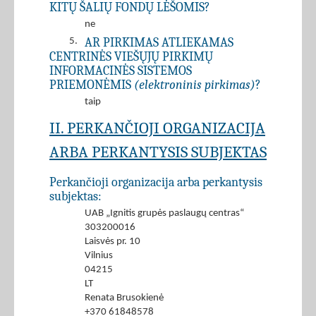
KITŲ ŠALIŲ FONDŲ LĖŠOMIS?
ne
AR PIRKIMAS ATLIEKAMAS
5.
CENTRINĖS VIEŠŲJŲ PIRKIMŲ
INFORMACINĖS SISTEMOS
PRIEMONĖMIS
(elektroninis pirkimas)
?
taip
II. PERKANČIOJI ORGANIZACIJA
ARBA PERKANTYSIS SUBJEKTAS
Perkančioji organizacija arba perkantysis
subjektas:
UAB „Ignitis grupės paslaugų centras“
303200016
Laisvės pr. 10
Vilnius
04215
LT
Renata Brusokienė
+370 61848578