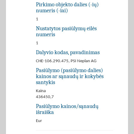
Pirkimo objekto dalies (-ių)
numeris (-iai)
1
Nustatytos pasiūlymų eilės
numeris
1
Dalyvio kodas, pavadinimas
CHE-106.290.475, PSI Neplan AG
Pasiūlymo (pasiūlymo dalies)
kainos ar sąnaudų ir kokybės
santykis
Kaina
436450,7
Pasiūlymo kainos/sąnaudų
išraiška
Eur