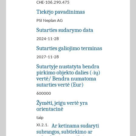
CHE-106.290.475
Tiekėjo pavadinimas
PSI Neplan AG
Sutarties sudarymo data
2024-11-28
Sutarties galiojimo terminas
2027-11-28
Sutartyje nustatyta bendra
pirkimo objekto dalies (-ių)
vertė/ Bendra numatoma
sutarties vertė (Eur)
600000
Žymėti, jeigu vertė yra
orientacinė
taip
Ar ketinama sudaryti
XI.2.1.
subrangos, subtiekimo ar