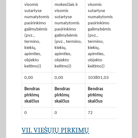
visomis
mokesčiais ir
visomis
sutartyse
visomis
sutartyse
numatytomis
sutartyse
numatytomis
pasirinkimo
numatytomis
pasirinkimo
galimybėmis
pasirinkimo
galimybėmis
(pvz.,
galimybėmis
(pvz.,
termino,
(pvz., termino,
termino,
kiekių,
kiekių,
kiekių,
apimties,
apimties,
apimties,
objekto
objekto
objekto
keitimo))
keitimo))
keitimo))
0,00
0,00
103801,03
Bendras
Bendras
Bendras
pirkimų
pirkimų
pirkimų
skaičius
skaičius
skaičius
0
0
72
VII. VIEŠŲJŲ PIRKIMŲ