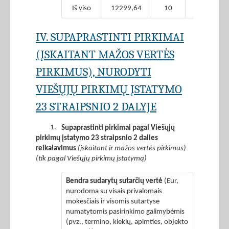
Iš viso
12299,64
10
11473,06
IV. SUPAPRASTINTI PIRKIMAI
(ĮSKAITANT MAŽOS VERTĖS
PIRKIMUS), NURODYTI
VIEŠŲJŲ PIRKIMŲ ĮSTATYMO
23 STRAIPSNIO 2 DALYJE
1.
Supaprastinti pirkimai pagal Viešųjų
pirkimų įstatymo 23 straipsnio 2 dalies
reikalavimus
(įskaitant ir mažos vertės pirkimus)
(tik pagal Viešųjų pirkimų įstatymą)
Bendra sudarytų sutarčių vertė
(Eur,
nurodoma su visais privalomais
mokesčiais ir visomis sutartyse
numatytomis pasirinkimo galimybėmis
(pvz., termino, kiekių, apimties, objekto