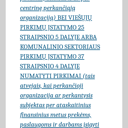
centrinę perkančiąją
organizaciją)
BEI VIEŠŲJŲ
PIRKIMŲ ĮSTATYMO 25
STRAIPSNIO 5 DALYJE ARBA
KOMUNALINIO SEKTORIAUS
PIRKIMŲ ĮSTATYMO 37
STRAIPSNIO 4 DALYJE
NUMATYTI PIRKIMAI
(tais
atvejais, kai perkančioji
organizacija ar perkantysis
subjektas per ataskaitinius
finansinius metus prekėms,
paslaugoms ir darbams įsigyti