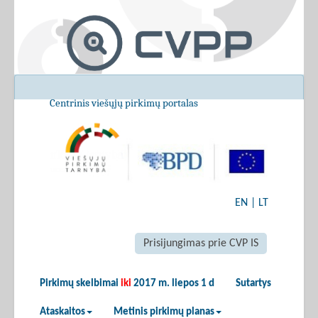
Centrinis viešųjų pirkimų portalas
EN
|
LT
Prisijungimas prie CVP IS
Pirkimų skelbimai
iki
2017 m. liepos 1 d
Sutartys
Ataskaitos
Metinis pirkimų planas