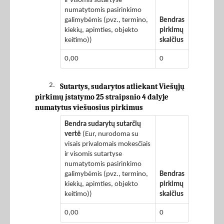
ir visomis sutartyse
numatytomis pasirinkimo
galimybėmis (pvz., termino,
Bendras
kiekių, apimties, objekto
pirkimų
keitimo))
skaičius
0,00
0
2.
Sutartys, sudarytos atliekant Viešųjų
pirkimų įstatymo 25 straipsnio 4 dalyje
numatytus viešuosius pirkimus
Bendra sudarytų sutarčių
vertė
(Eur, nurodoma su
visais privalomais mokesčiais
ir visomis sutartyse
numatytomis pasirinkimo
galimybėmis (pvz., termino,
Bendras
kiekių, apimties, objekto
pirkimų
keitimo))
skaičius
0,00
0