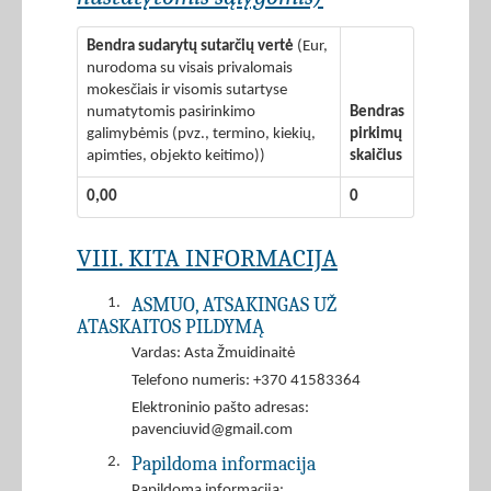
Bendra sudarytų sutarčių vertė
(Eur,
nurodoma su visais privalomais
mokesčiais ir visomis sutartyse
numatytomis pasirinkimo
Bendras
galimybėmis (pvz., termino, kiekių,
pirkimų
apimties, objekto keitimo))
skaičius
0,00
0
VIII. KITA INFORMACIJA
ASMUO, ATSAKINGAS UŽ
1.
ATASKAITOS PILDYMĄ
Vardas: Asta Žmuidinaitė
Telefono numeris: +370 41583364
Elektroninio pašto adresas:
pavenciuvid@gmail.com
Papildoma informacija
2.
Papildoma informacija: