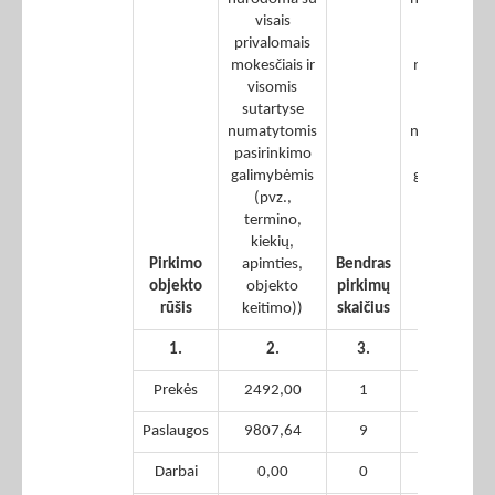
visais
visais
privalomais
privalomais
mokesčiais ir
mokesčiais i
visomis
visomis
sutartyse
sutartyse
numatytomis
numatytomi
pasirinkimo
pasirinkimo
galimybėmis
galimybėmi
(pvz.,
(pvz.,
termino,
termino,
kiekių,
kiekių,
Pirkimo
apimties,
Bendras
apimties,
objekto
objekto
pirkimų
objekto
rūšis
keitimo))
skaičius
keitimo))
1.
2.
3.
4.
Prekės
2492,00
1
2492,00
Paslaugos
9807,64
9
8981,06
Darbai
0,00
0
0,00