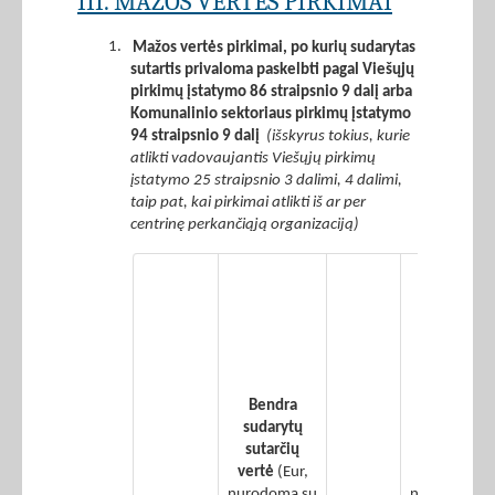
III. MAŽOS VERTĖS PIRKIMAI
1.
Mažos vertės pirkimai, po kurių sudarytas
sutartis privaloma paskelbti pagal Viešųjų
pirkimų įstatymo 86 straipsnio 9 dalį arba
Komunalinio sektoriaus pirkimų įstatymo
94 straipsnio 9 dalį
(išskyrus tokius, kurie
atlikti vadovaujantis Viešųjų pirkimų
įstatymo 25 straipsnio 3 dalimi, 4 dalimi,
taip pat, kai pirkimai atlikti iš ar per
centrinę perkančiąją organizaciją)
Iš 2
stulpelyje
nurodytos
vertės –
įvykdytų
žaliųjų
Bendra
pirkimų
sudarytų
sudarytų
sutarčių
sutarčių
vertė
(Eur,
vertė
(Eur,
nurodoma su
nurodoma s