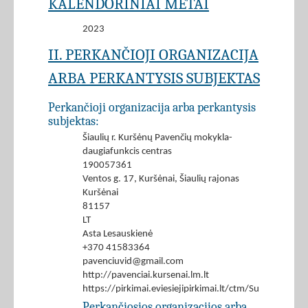
KALENDORINIAI METAI
2023
II. PERKANČIOJI ORGANIZACIJA
ARBA PERKANTYSIS SUBJEKTAS
Perkančioji organizacija arba perkantysis
subjektas:
Šiaulių r. Kuršėnų Pavenčių mokykla-
daugiafunkcis centras
190057361
Ventos g. 17, Kuršėnai, Šiaulių rajonas
Kuršėnai
81157
LT
Asta Lesauskienė
+370 41583364
pavenciuvid@gmail.com
http://pavenciai.kursenai.lm.lt
https://pirkimai.eviesiejipirkimai.lt/ctm/Supplier/
Perkančiosios organizacijos arba