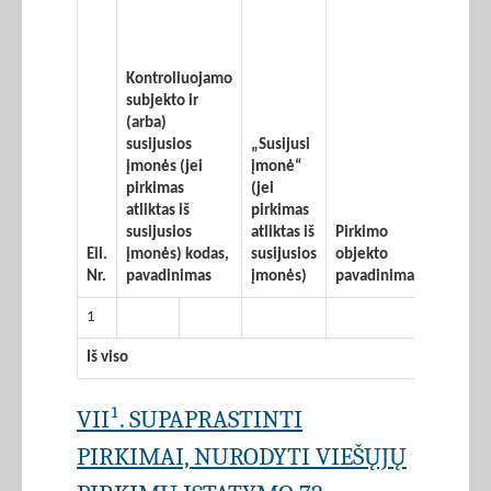
Kontroliuojamo
subjekto ir
(arba)
susijusios
„Susijusi
įmonės (jei
įmonė“
pirkimas
(jei
atliktas iš
pirkimas
susijusios
atliktas iš
Pirkimo
Sutarti
Eil.
įmonės) kodas,
susijusios
objekto
sudary
Nr.
pavadinimas
įmonės)
pavadinimas
data
1
Iš viso
VII¹. SUPAPRASTINTI
PIRKIMAI, NURODYTI VIEŠŲJŲ