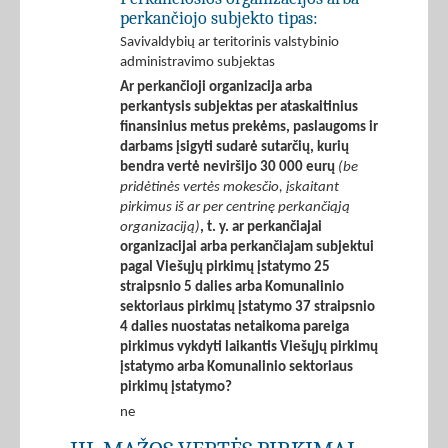
perkančiojo subjekto tipas:
Savivaldybių ar teritorinis valstybinio
administravimo subjektas
Ar perkančioji organizacija arba
perkantysis subjektas per ataskaitinius
finansinius metus prekėms, paslaugoms ir
darbams įsigyti sudarė sutarčių, kurių
bendra vertė neviršijo 30 000 eurų
(be
pridėtinės vertės mokesčio, įskaitant
pirkimus iš ar per centrinę perkančiąją
organizaciją)
, t. y. ar perkančiajai
organizacijai arba perkančiajam subjektui
pagal Viešųjų pirkimų įstatymo 25
straipsnio 5 dalies arba Komunalinio
sektoriaus pirkimų įstatymo 37 straipsnio
4 dalies nuostatas netaikoma pareiga
pirkimus vykdyti laikantis Viešųjų pirkimų
įstatymo arba Komunalinio sektoriaus
pirkimų įstatymo?
ne