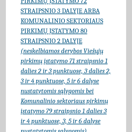
PIRKIMŲ ĮSTATYMO 72
STRAIPSNIO 3 DALYJE ARBA
KOMUNALINIO SEKTORIAUS
PIRKIMŲ ĮSTATYMO 80
STRAIPSNIO 2 DALYJE
(neskelbiamos derybos Viešųjų
pirkimų įstatymo 71 straipsnio 1
dalies 2 ir 3 punktuose, 3 dalies 2,
3 ir 4 punktuose, 5 ir 6 dalyse
nustatytomis sąlygomis bei
Komunalinio sektoriaus pirkimų
įstatymo 79 straipsnio 1 dalies 3
ir 4 punktuose, 3, 5 ir 6 dalyse
nustatytomis sąlygomis)