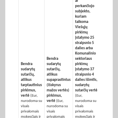
ar
perkančiojo
subjekto,
kuriam
taikoma
Viešųjų
pirkimų
įstatymo 25
straipsnio 5
dalies arba
Komunalinio
Bendra
sektoriaus
Bendra
sudarytų
pirkimų
sudarytų
sutarčių,
įstatymo 37
sutarčių,
atlikus
straipsnio 4
atlikus
supaprastintus
dalies išimtis,
tarptautinius
(išskyrus
sudarytų
pirkimus,
mažos vertės)
sutarčių vertė
vertė
(Eur,
pirkimus,
(Eur,
nurodoma su
vertė
(Eur,
nurodoma su
visais
nurodoma su
visais
privalomais
visais
privalomais
mokesčiais ir
privalomais
mokesčiais ir