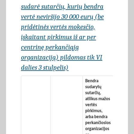
sudarė sutarčių, kurių bendra
vertė neviršijo 30 000 eurų (be
pridėtinės vertės mokesčio,
įskaitant pirkimus iš ar per
centrinę perkančiąją
organizaciją) pildomas tik VI
dalies 3 stulpelis)
Bendra
sudarytų
sutarčių,
atlikus mažos
vertės
pirkimus,
arba bendra
perkančiosios
organizacijos