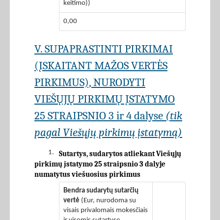
keitimo))
0,00
V. SUPAPRASTINTI PIRKIMAI
(ĮSKAITANT MAŽOS VERTĖS
PIRKIMUS), NURODYTI
VIEŠŲJŲ PIRKIMŲ ĮSTATYMO
25 STRAIPSNIO 3 ir 4 dalyse
(tik
pagal Viešųjų pirkimų įstatymą)
1.
Sutartys, sudarytos atliekant Viešųjų
pirkimų įstatymo 25 straipsnio 3 dalyje
numatytus viešuosius pirkimus
Bendra sudarytų sutarčių
vertė
(Eur, nurodoma su
visais privalomais mokesčiais