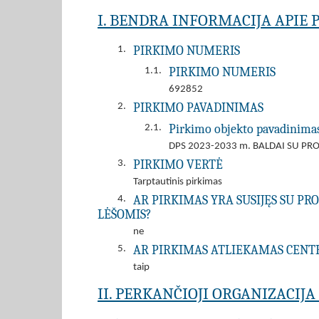
I. BENDRA INFORMACIJA APIE 
PIRKIMO NUMERIS
1.
PIRKIMO NUMERIS
1.1.
692852
PIRKIMO PAVADINIMAS
2.
Pirkimo objekto pavadinima
2.1.
DPS 2023-2033 m. BALDAI SU PR
PIRKIMO VERTĖ
3.
Tarptautinis pirkimas
AR PIRKIMAS YRA SUSIJĘS SU P
4.
LĖŠOMIS?
ne
AR PIRKIMAS ATLIEKAMAS CENT
5.
taip
II. PERKANČIOJI ORGANIZACIJ