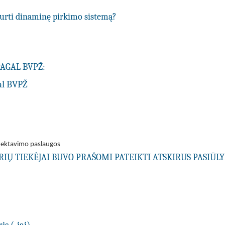
ukurti dinaminę pirkimo sistemą?
PAGAL BVPŽ:
al BVPŽ
jektavimo paslaugos
URIŲ TIEKĖJAI BUVO PRAŠOMI PATEIKTI ATSKIRUS PASIŪ