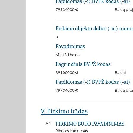
Papildomas (-i) BVPŽ kodas (-ai)
79934000-0
Baldų pro
Pirkimo objekto dalies (-ių) numer
3
Pavadinimas
Minkšti baldai
Pagrindinis BVPŽ kodas
39100000-3
Baldai
Papildomas (-i) BVPŽ kodas (-ai)
79934000-0
Baldų pro
V. Pirkimo būdas
PIRKIMO BŪDO PAVADINIMAS
V.1.
Ribotas konkursas