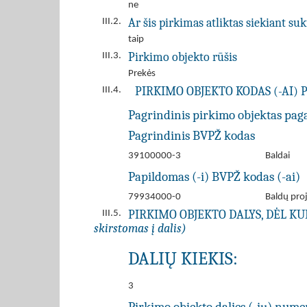
ne
Ar šis pirkimas atliktas siekiant s
III.2.
taip
Pirkimo objekto rūšis
III.3.
Prekės
PIRKIMO OBJEKTO KODAS (-AI) 
III.4.
Pagrindinis pirkimo objektas pag
Pagrindinis BVPŽ kodas
39100000-3
Baldai
Papildomas (-i) BVPŽ kodas (-ai)
79934000-0
Baldų pro
PIRKIMO OBJEKTO DALYS, DĖL K
III.5.
skirstomas į dalis)
DALIŲ KIEKIS:
3