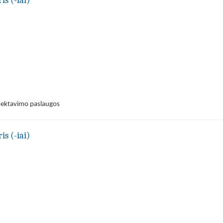
is (-iai)
jektavimo paslaugos
is (-iai)