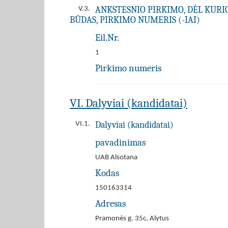
ANKSTESNIO PIRKIMO, DĖL KURIO 
V.3.
BŪDAS, PIRKIMO NUMERIS (-IAI)
Eil.Nr.
1
Pirkimo numeris
VI. Dalyviai (kandidatai)
Dalyviai (kandidatai)
VI.1.
pavadinimas
UAB Alsotana
Kodas
150163314
Adresas
Pramonės g. 35c, Alytus