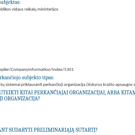
subjektas:
likos vidaus reikalų ministerijos
/Supplier/CompanyInformation/Index/5301
rkančiojo subjekto tipas:
ų sistemai priklausanti perkančioji organizacija (išskyrus krašto apsaugos s
UTEIKTI KITAI PERKANČIAJAI ORGANIZACIJAI, ARBA KIT
I ORGANIZACIJA?
IANT SUDARYTI PRELIMINARIĄJĄ SUTARTĮ?