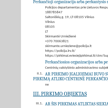
Perkančioji organizacija arba perkantysis 
Policijos departamentas prie Lietuvos Respub
188785847
Saltoniškių g. 19, LT-08105 Vilnius
Vilnius
08105
LT
Skirmantė Urniežienė
+370 70063821
skirmante.urnieziene@policija.lt
https://policija.lrv.lt/
https://pirkimai.eviesiejipirkimai.lt/ctm
Perkančiosios organizacijos arba pe
Centrinių valstybinio administravimo subjekt
AR PIRKIMO ĮGALIOJIMAI BUVO S
II.1.
PIRKIMĄ ATLIKO CENTRINĖ PERKANČIOJ
ne
III. PIRKIMO OBJEKTAS
AR ŠIS PIRKIMAS ATLIKTAS SIEK
III.1.