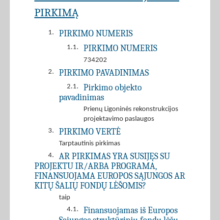
PIRKIMĄ
PIRKIMO NUMERIS
1.
PIRKIMO NUMERIS
1.1.
734202
PIRKIMO PAVADINIMAS
2.
Pirkimo objekto
2.1.
pavadinimas
Prienų Ligoninės rekonstrukcijos
projektavimo paslaugos
PIRKIMO VERTĖ
3.
Tarptautinis pirkimas
AR PIRKIMAS YRA SUSIJĘS SU
4.
PROJEKTU IR/ARBA PROGRAMA,
FINANSUOJAMA EUROPOS SĄJUNGOS AR
KITŲ ŠALIŲ FONDŲ LĖŠOMIS?
taip
Finansuojamas iš Europos
4.1.