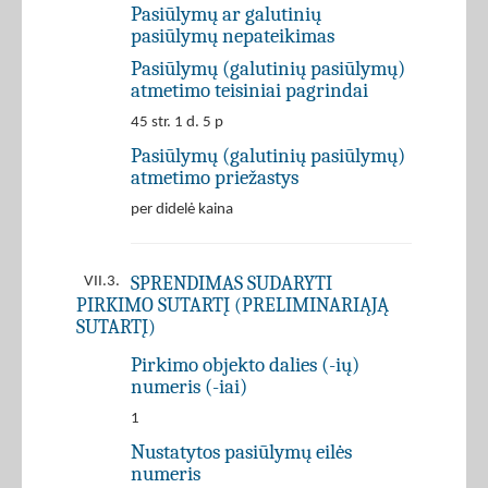
Pasiūlymų ar galutinių
pasiūlymų nepateikimas
Pasiūlymų (galutinių pasiūlymų)
atmetimo teisiniai pagrindai
45 str. 1 d. 5 p
Pasiūlymų (galutinių pasiūlymų)
atmetimo priežastys
per didelė kaina
SPRENDIMAS SUDARYTI
VII.3.
PIRKIMO SUTARTĮ (PRELIMINARIĄJĄ
SUTARTĮ)
Pirkimo objekto dalies (-ių)
numeris (-iai)
1
Nustatytos pasiūlymų eilės
numeris