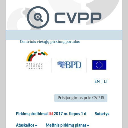
Centrinis viešųjų pirkimų portalas
EN
|
LT
Prisijungimas prie CVP IS
Pirkimų skelbimai
iki
2017 m. liepos 1 d
Sutartys
Ataskaitos
Metinis pirkimų planas