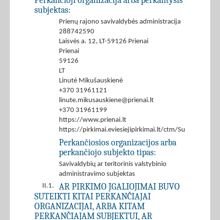
Perkančioji organizacija arba perkantysis
subjektas:
Prienų rajono savivaldybės administracija
288742590
Laisvės a. 12, LT-59126 Prienai
Prienai
59126
LT
Linutė Mikušauskienė
+370 31961121
linute.mikusauskiene@prienai.lt
+370 31961199
https://www.prienai.lt
https://pirkimai.eviesiejipirkimai.lt/ctm/Supplier/
Perkančiosios organizacijos arba
perkančiojo subjekto tipas:
Savivaldybių ar teritorinis valstybinio
administravimo subjektas
AR PIRKIMO ĮGALIOJIMAI BUVO
II.1.
SUTEIKTI KITAI PERKANČIAJAI
ORGANIZACIJAI, ARBA KITAM
PERKANČIAJAM SUBJEKTUI, AR