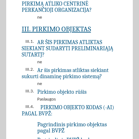
PIRKIMĄ ATLIKO CENTRINĖ
PERKANČIOJI ORGANIZACIJA?
ne
III. PIRKIMO OBJEKTAS
AR ŠIS PIRKIMAS ATLIKTAS
III.1.
SIEKIANT SUDARYTI PRELIMINARIĄJĄ
SUTARTĮ?
ne
Ar šis pirkimas atliktas siekiant
III.2.
sukurti dinaminę pirkimo sistemą?
ne
Pirkimo objekto rūšis
III.3.
Paslaugos
PIRKIMO OBJEKTO KODAS (-AI)
III.4.
PAGAL BVPŽ:
Pagrindinis pirkimo objektas
pagal BVPŽ