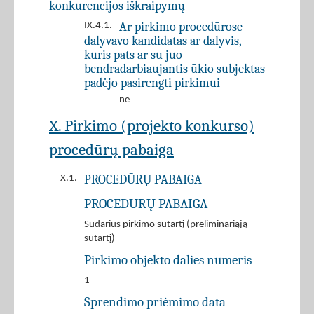
konkurencijos iškraipymų
Ar pirkimo procedūrose
IX.4.1.
dalyvavo kandidatas ar dalyvis,
kuris pats ar su juo
bendradarbiaujantis ūkio subjektas
padėjo pasirengti pirkimui
ne
X. Pirkimo (projekto konkurso)
procedūrų pabaiga
PROCEDŪRŲ PABAIGA
X.1.
PROCEDŪRŲ PABAIGA
Sudarius pirkimo sutartį (preliminariąją
sutartį)
Pirkimo objekto dalies numeris
1
Sprendimo priėmimo data