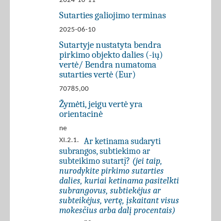
2024-10-11
Sutarties galiojimo terminas
2025-06-10
Sutartyje nustatyta bendra
pirkimo objekto dalies (-ių)
vertė/ Bendra numatoma
sutarties vertė (Eur)
70785,00
Žymėti, jeigu vertė yra
orientacinė
ne
Ar ketinama sudaryti
XI.2.1.
subrangos, subtiekimo ar
subteikimo sutartį?
(jei taip,
nurodykite pirkimo sutarties
dalies, kuriai ketinama pasitelkti
subrangovus, subtiekėjus ar
subteikėjus, vertę, įskaitant visus
mokesčius arba dalį procentais)