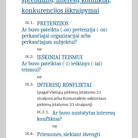
konkurencijos iškraipymai
PRETENZIJOS
IX.1.
Ar buvo pateikta (-os) pretenzija (-os)
perkančiajai organizacijai arba
perkančiajam subjektui?
ne
IEŠKINIAI TEISMUI
IX.2.
Ar buvo pateiktas (-i) ieškinys (-iai)
teismui?
ne
INTERESŲ KONFLIKTAI
IX.3.
(pagal Viešųjų pirkimų įstatymo 21
straipsnį arba Komunalinio sektoriaus
pirkimų įstatymo 33 straipsnį)
Ar buvo nustatytas interesų
IX.3.1.
konfliktas?
ne
Priemonės, siekiant išvengti
IX.4.