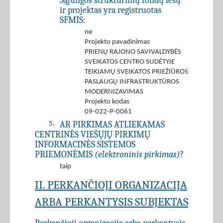
Sąjungos struktūrinių fondų lėšų
ir projektas yra registruotas
SFMIS:
ne
Projekto pavadinimas
PRIENŲ RAJONO SAVIVALDYBĖS
SVEIKATOS CENTRO SUDĖTYJE
TEIKIAMŲ SVEIKATOS PRIEŽIŪROS
PASLAUGŲ INFRASTRUKTŪROS
MODERNIZAVIMAS
Projekto kodas
09-022-P-0061
AR PIRKIMAS ATLIEKAMAS
5.
CENTRINĖS VIEŠŲJŲ PIRKIMŲ
INFORMACINĖS SISTEMOS
PRIEMONĖMIS
(elektroninis pirkimas)
?
taip
II. PERKANČIOJI ORGANIZACIJA
ARBA PERKANTYSIS SUBJEKTAS