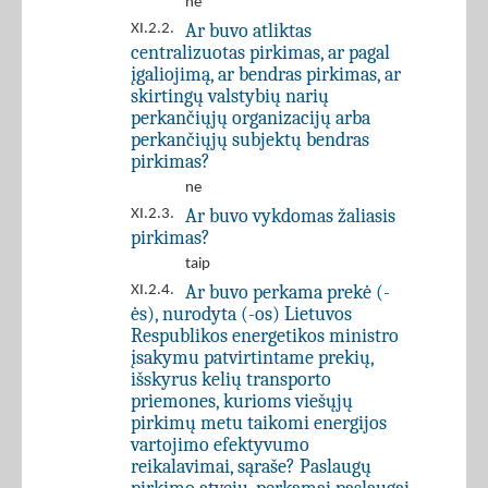
ne
Ar buvo atliktas
XI.2.2.
centralizuotas pirkimas, ar pagal
įgaliojimą, ar bendras pirkimas, ar
skirtingų valstybių narių
perkančiųjų organizacijų arba
perkančiųjų subjektų bendras
pirkimas?
ne
Ar buvo vykdomas žaliasis
XI.2.3.
pirkimas?
taip
Ar buvo perkama prekė (-
XI.2.4.
ės), nurodyta (-os) Lietuvos
Respublikos energetikos ministro
įsakymu patvirtintame prekių,
išskyrus kelių transporto
priemones, kurioms viešųjų
pirkimų metu taikomi energijos
vartojimo efektyvumo
reikalavimai, sąraše? Paslaugų