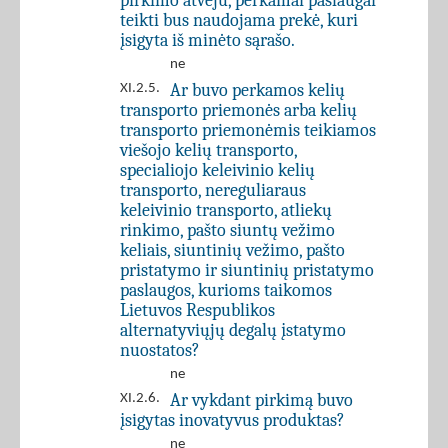
pirkimo atveju, perkamai paslaugai
teikti bus naudojama prekė, kuri
įsigyta iš minėto sąrašo.
ne
Ar buvo perkamos kelių
XI.2.5.
transporto priemonės arba kelių
transporto priemonėmis teikiamos
viešojo kelių transporto,
specialiojo keleivinio kelių
transporto, nereguliaraus
keleivinio transporto, atliekų
rinkimo, pašto siuntų vežimo
keliais, siuntinių vežimo, pašto
pristatymo ir siuntinių pristatymo
paslaugos, kurioms taikomos
Lietuvos Respublikos
alternatyviųjų degalų įstatymo
nuostatos?
ne
Ar vykdant pirkimą buvo
XI.2.6.
įsigytas inovatyvus produktas?
ne