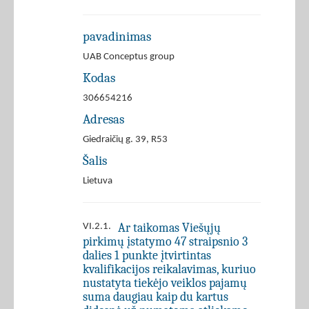
pavadinimas
UAB Conceptus group
Kodas
306654216
Adresas
Giedraičių g. 39, R53
Šalis
Lietuva
Ar taikomas Viešųjų
VI.2.1.
pirkimų įstatymo 47 straipsnio 3
dalies 1 punkte įtvirtintas
kvalifikacijos reikalavimas, kuriuo
nustatyta tiekėjo veiklos pajamų
suma daugiau kaip du kartus