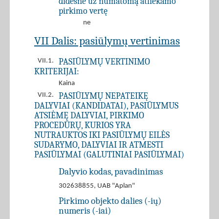
didesnė už numatomą atliekamo
pirkimo vertę
ne
VII Dalis: pasiūlymų vertinimas
PASIŪLYMŲ VERTINIMO
VII.1.
KRITERIJAI:
Kaina
PASIŪLYMŲ NEPATEIKĘ
VII.2.
DALYVIAI (KANDIDATAI), PASIŪLYMUS
ATSIĖMĘ DALYVIAI, PIRKIMO
PROCEDŪRŲ, KURIOS YRA
NUTRAUKTOS IKI PASIŪLYMŲ EILĖS
SUDARYMO, DALYVIAI IR ATMESTI
PASIŪLYMAI (GALUTINIAI PASIŪLYMAI)
Dalyvio kodas, pavadinimas
302638855, UAB "Aplan"
Pirkimo objekto dalies (-ių)
numeris (-iai)