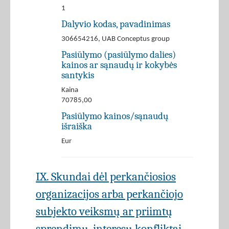
1
Dalyvio kodas, pavadinimas
306654216, UAB Conceptus group
Pasiūlymo (pasiūlymo dalies)
kainos ar sąnaudų ir kokybės
santykis
Kaina
70785,00
Pasiūlymo kainos/sąnaudų
išraiška
Eur
IX. Skundai dėl perkančiosios
organizacijos arba perkančiojo
subjekto veiksmų ar priimtų
sprendimų, interesų konfliktai,