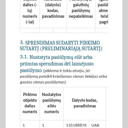
(g
dalies (-
(dalyvio)
galutinių
pasiūlymų)
pa
ių)
kodas,
pasiūlymų
atmetimo
at
numeris
pavadinimas
nepateikimas
teisiniai
pr
(-iai)
pagrindai
SPRENDIMAS SUDARYTI PIRKIMO
3.
SUTARTĮ (PRELIMINARIĄJĄ SUTARTĮ)
Nustatyta pasiūlymų eilė arba
3.1.
priimtas sprendimas dėl laimėjusio
pasiūlymo
(pildoma ir tokiu atveju, jei
pasiūlymą pateikti kviečiamas vienas tiekėjas arba
gautas vienas pasiūlymas)
Pasiūlym
Pirkimo
Nustatytos
(pasiūly
objekto
pasiūlymų
Dalyvio kodas,
dalies)
dalies
eilės
pavadinimas
ekonomin
numeris
numeris
naudingum
1
1
135188876
UAB