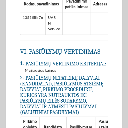
Pavadinimo
Kodas, pavadinimas
Adresas
Šalis
patikslinimas
135188876
UAB
Lietuva
NT
Service
VI. PASIŪLYMŲ VERTINIMAS
PASIŪLYMŲ VERTINIMO KRITERIJAI:
1.
Mažiausios kainos
PASIŪLYMŲ NEPATEIKĘ DALYVIAI
2.
(KANDIDATAI), PASIŪLYMUS ATSIĖMĘ
DALYVIAI, PIRKIMO PROCEDŪRŲ,
KURIOS YRA NUTRAUKTOS IKI
PASIŪLYMŲ EILĖS SUDARYMO,
DALYVIAI IR ATMESTI PASIŪLYMAI
(GALUTINIAI PASIŪLYMAI)
Pirkimo
Pasiūlymų
Pa
objekto
Kandidato
Pasiūlymų ar
(galutinių