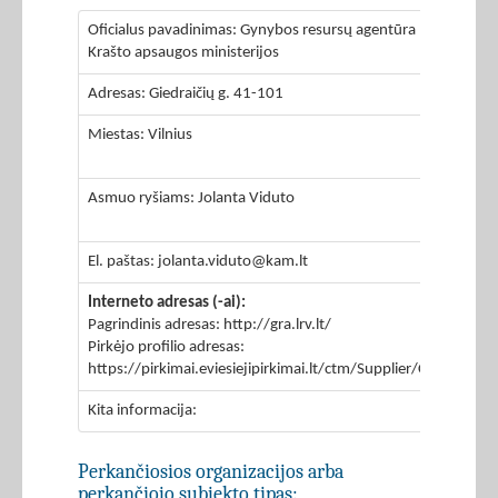
Oficialus pavadinimas: Gynybos resursų agentūra prie
Krašto apsaugos ministerijos
Adresas: Giedraičių g. 41-101
Miestas: Vilnius
Asmuo ryšiams: Jolanta Viduto
El. paštas: jolanta.viduto@kam.lt
Interneto adresas (-ai):
Pagrindinis adresas: http://gra.lrv.lt/
Pirkėjo profilio adresas:
https://pirkimai.eviesiejipirkimai.lt/ctm/Supplier/Company
Kita informacija:
Perkančiosios organizacijos arba
perkančiojo subjekto tipas: