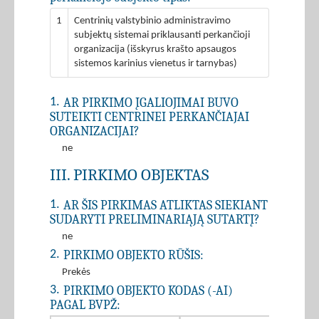
1
Centrinių valstybinio administravimo
subjektų sistemai priklausanti perkančioji
organizacija (išskyrus krašto apsaugos
sistemos karinius vienetus ir tarnybas)
AR PIRKIMO ĮGALIOJIMAI BUVO
1.
SUTEIKTI CENTRINEI PERKANČIAJAI
ORGANIZACIJAI?
ne
III. PIRKIMO OBJEKTAS
AR ŠIS PIRKIMAS ATLIKTAS SIEKIANT
1.
SUDARYTI PRELIMINARIĄJĄ SUTARTĮ?
ne
PIRKIMO OBJEKTO RŪŠIS:
2.
Prekės
PIRKIMO OBJEKTO KODAS (-AI)
3.
PAGAL BVPŽ: