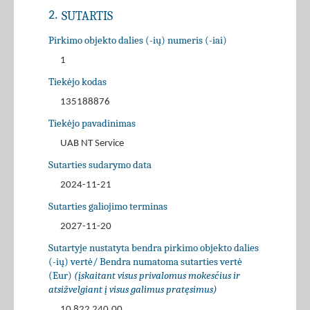
SUTARTIS
2.
Pirkimo objekto dalies (-ių) numeris (-iai)
1
Tiekėjo kodas
135188876
Tiekėjo pavadinimas
UAB NT Service
Sutarties sudarymo data
2024-11-21
Sutarties galiojimo terminas
2027-11-20
Sutartyje nustatyta bendra pirkimo objekto dalies
(-ių) vertė/ Bendra numatoma sutarties vertė
(Eur)
(įskaitant visus privalomus mokesčius ir
atsižvelgiant į visus galimus pratęsimus)
10 822 240,00