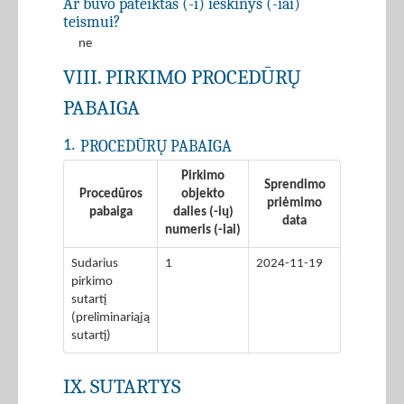
Ar buvo pateiktas (-i) ieškinys (-iai)
teismui?
ne
VIII. PIRKIMO PROCEDŪRŲ
PABAIGA
PROCEDŪRŲ PABAIGA
1.
Pirkimo
Sprendimo
Procedūros
objekto
priėmimo
pabaiga
dalies (-ių)
data
numeris (-iai)
Sudarius
1
2024-11-19
pirkimo
sutartį
(preliminariąją
sutartį)
IX. SUTARTYS