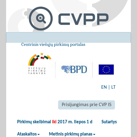
Centrinis viešųjų pirkimų portalas
EN
|
LT
Prisijungimas prie CVP IS
Pirkimų skelbimai
iki
2017 m. liepos 1 d
Sutartys
Ataskaitos
Metinis pirkimų planas