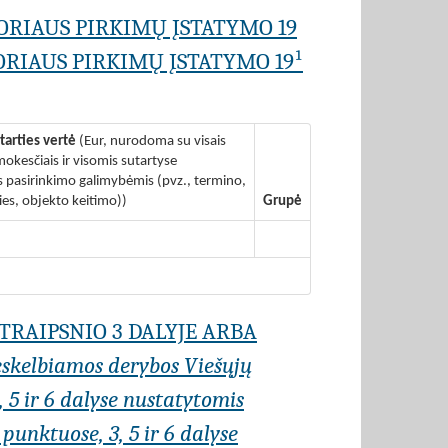
ORIAUS PIRKIMŲ ĮSTATYMO 19
RIAUS PIRKIMŲ ĮSTATYMO 19¹
tarties vertė
(Eur, nurodoma su visais
okesčiais ir visomis sutartyse
pasirinkimo galimybėmis (pvz., termino,
ies, objekto keitimo))
Grupė
STRAIPSNIO 3 DALYJE ARBA
eskelbiamos derybos Viešųjų
, 5 ir 6 dalyse nustatytomis
punktuose, 3, 5 ir 6 dalyse