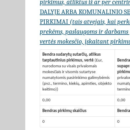
pirkimus, atliktus iš ar per centr
DALYJE ARBA KOMUNALINIO SE
PIRKIMAI
(tais atvejais, kai per
prekėms, paslaugoms ir darbams įs
vertės mokesčio, įskaitant pirkimu
Bendra sudarytų sutarčių, atlikus
tarptautinius pirkimus, vertė
(Eur,
Bendra 
nurodoma su visais privalomais
supapra
mokesčiais ir visomis sutartyse
pirkim
numatytomis pasirinkimo galimybėmis
privalo
(pvz., termino, kiekių, apimties, objekto
numaty
keitimo))
termino
0,00
0,00
Bendras pirkimų skaičius
Bendra
0
0