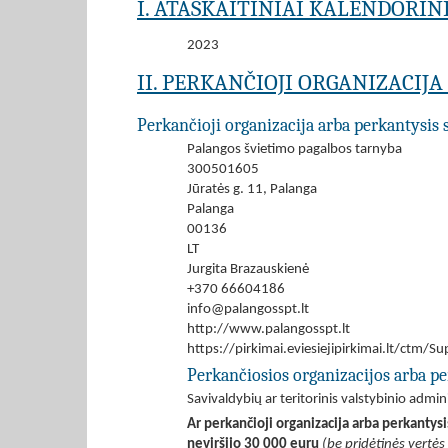
I. ATASKAITINIAI KALENDORIN
2023
II. PERKANČIOJI ORGANIZACIJ
Perkančioji organizacija arba perkantysis 
Palangos švietimo pagalbos tarnyba
300501605
Jūratės g. 11, Palanga
Palanga
00136
LT
Jurgita Brazauskienė
+370 66604186
info@palangosspt.lt
http://www.palangosspt.lt
https://pirkimai.eviesiejipirkimai.lt/ctm
Perkančiosios organizacijos arba pe
Savivaldybių ar teritorinis valstybinio admi
Ar perkančioji organizacija arba perkantys
neviršijo 30 000 eurų
(be pridėtinės vertės