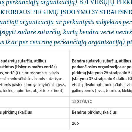
inę perkančiąją organizaciją)
BEI VIEŠŲJŲ PIRK
KTORIAUS PIRKIMŲ ĮSTATYMO 37 STRAIPSNI
kančioji organizacija ar perkantysis subjektas pe
igyti sudarė sutarčių, kurių bendra vertė nevirši
s iš ar per centrinę perkančiąją organizaciją) pil
sudarytų sutarčių, atlikus
Bendra sudarytų sutarčių, atliku
stintus (išskyrus mažos vertės)
perkančiosios organizacijos ar p
us, vertė
(Eur, nurodoma su visais
pirkimų įstatymo 25 straipsnio 5
mais mokesčiais ir visomis sutartyse
įstatymo 37 straipsnio 4 dalies iš
tomis pasirinkimo galimybėmis (pvz.,
visais privalomais mokesčiais ir 
, kiekių, apimties, objekto keitimo))
galimybėmis (pvz., termino, kiekių
120178,92
s pirkimų skaičius
Bendras pirkimų skaičius
206