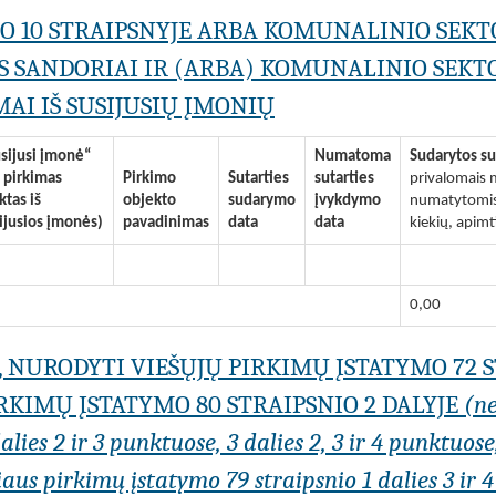
MO 10 STRAIPSNYJE ARBA KOMUNALINIO SEKT
S SANDORIAI IR (ARBA) KOMUNALINIO SEKTO
AI IŠ SUSIJUSIŲ ĮMONIŲ
sijusi įmonė“
Numatoma
Sudarytos su
i pirkimas
Pirkimo
Sutarties
sutarties
privalomais m
iktas iš
objekto
sudarymo
įvykdymo
numatytomis 
ijusios įmonės)
pavadinimas
data
data
kiekių, apimt
0,00
I, NURODYTI VIEŠŲJŲ PIRKIMŲ ĮSTATYMO 72 
KIMŲ ĮSTATYMO 80 STRAIPSNIO 2 DALYJE
(n
lies 2 ir 3 punktuose, 3 dalies 2, 3 ir 4 punktuose
us pirkimų įstatymo 79 straipsnio 1 dalies 3 ir 4 