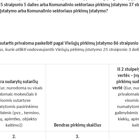
5 straipsnio 5 dalies arba Komunalinio sektoriaus pirkimų įstatymo 37 st
ų įstatymo arba Komunalinio sektoriaus pirkimų įstatymo?
sutartis privaloma paskelbti pagal Viešųjų pirkimų įstatymo 86 straipsnio
us, kurie atlikti vadovaujantis Viešųjų pirkimų įstatymo 25 straipsnio 3 dalimi
Iš 2 stulpe
vertės – įv
ra sudarytų sutarčių
pirkimų sud
Eur, nurodoma su visais
vertė
(Eur, nu
alomais mokesčiais ir
privalomais
isomis sutartyse
visomis
tytomis pasirinkimo
numatytomi
bėmis (pvz., termino,
galimybėmis 
ių, apimties, objekto
kiekių, api
keitimo))
Bendras pirkimų skaičius
kei
2.
3.