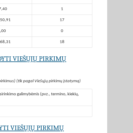
7,40
1
50,91
17
,00
0
68,31
18
DYTI VIEŠŲJŲ PIRKIMŲ
pirkimus) (tik pagal Viešųjų pirkimų įstatymą)
irinkimo galimybėmis (pvz., termino, kiekių,
YTI VIEŠŲJŲ PIRKIMŲ