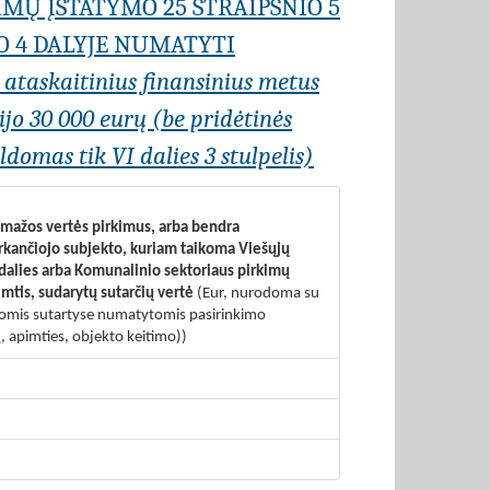
IMŲ ĮSTATYMO 25 STRAIPSNIO 5
O 4 DALYJE NUMATYTI
r ataskaitinius finansinius metus
jo 30 000 eurų (be pridėtinės
domas tik VI dalies 3 stulpelis)
s mažos vertės pirkimus, arba bendra
erkančiojo subjekto, kuriam taikoma Viešųjų
 dalies arba Komunalinio sektoriaus pirkimų
imtis, sudarytų sutarčių vertė
(Eur, nurodoma su
visomis sutartyse numatytomis pasirinkimo
, apimties, objekto keitimo))