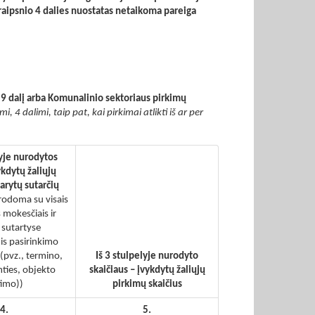
raipsnio 4 dalies nuostatas netaikoma pareiga
 9 dalį arba Komunalinio sektoriaus pirkimų
, 4 dalimi, taip pat, kai pirkimai atlikti iš ar per
lyje nurodytos
ykdytų žaliųjų
arytų sutarčių
rodoma su visais
 mokesčiais ir
 sutartyse
s pasirinkimo
(pvz., termino,
Iš 3 stulpelyje nurodyto
mties, objekto
skaičiaus – įvykdytų žaliųjų
timo))
pirkimų skaičius
4.
5.