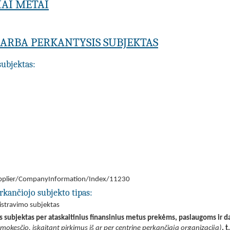
IAI METAI
A ARBA PERKANTYSIS SUBJEKTAS
subjektas:
/Supplier/CompanyInformation/Index/11230
rkančiojo subjekto tipas:
nistravimo subjektas
is subjektas per ataskaitinius finansinius metus prekėms, paslaugoms ir d
 mokesčio, įskaitant pirkimus iš ar per centrinę perkančiąją organizaciją)
, 