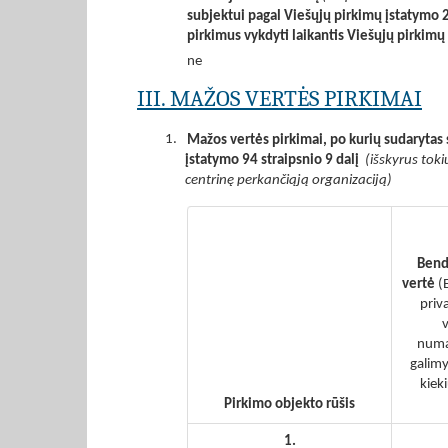
subjektui pagal Viešųjų pirkimų įstatymo 2
pirkimus vykdyti laikantis Viešųjų pirkim
ne
III. MAŽOS VERTĖS PIRKIMAI
1.
Mažos vertės pirkimai, po kurių sudarytas 
įstatymo 94 straipsnio 9 dalį
(išskyrus toki
centrinę perkančiąją organizaciją)
Bend
vertė
(
priv
v
numa
galimy
kiek
Pirkimo objekto rūšis
1.