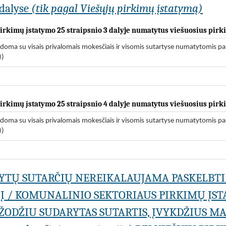
dalyse
(tik pagal Viešųjų pirkimų įstatymą)
 pirkimų įstatymo 25 straipsnio 3 dalyje numatytus viešuosius pir
odoma su visais privalomais mokesčiais ir visomis sutartyse numatytomis pa
))
 pirkimų įstatymo 25 straipsnio 4 dalyje numatytus viešuosius pir
odoma su visais privalomais mokesčiais ir visomis sutartyse numatytomis pa
))
ARYTŲ SUTARČIŲ NEREIKALAUJAMA PASKELBTI
LĮ / KOMUNALINIO SEKTORIAUS PIRKIMŲ ĮSTA
 ŽODŽIU SUDARYTAS SUTARTIS, ĮVYKDŽIUS M