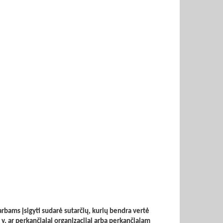
arbams įsigyti sudarė sutarčių, kurių bendra vertė
t. y. ar perkančiajai organizacijai arba perkančiajam