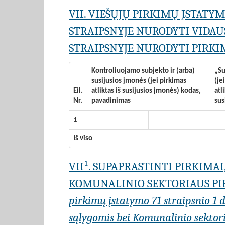
VII. VIEŠŲJŲ PIRKIMŲ ĮSTATY
STRAIPSNYJE NURODYTI VIDAU
STRAIPSNYJE NURODYTI PIRKIM
Kontroliuojamo subjekto ir (arba)
„Su
susijusios įmonės (jei pirkimas
(je
Eil.
atliktas iš susijusios įmonės) kodas,
atl
Nr.
pavadinimas
sus
1
Iš viso
VII¹. SUPAPRASTINTI PIRKIMA
KOMUNALINIO SEKTORIAUS PIR
pirkimų įstatymo 71 straipsnio 1 da
sąlygomis bei Komunalinio sektoria