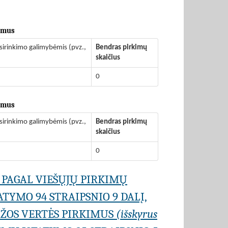
kimus
sirinkimo galimybėmis (pvz.,
Bendras pirkimų
skaičius
0
kimus
sirinkimo galimybėmis (pvz.,
Bendras pirkimų
skaičius
0
 PAGAL VIEŠŲJŲ PIRKIMŲ
TYMO 94 STRAIPSNIO 9 DALĮ,
AŽOS VERTĖS PIRKIMUS
(išskyrus