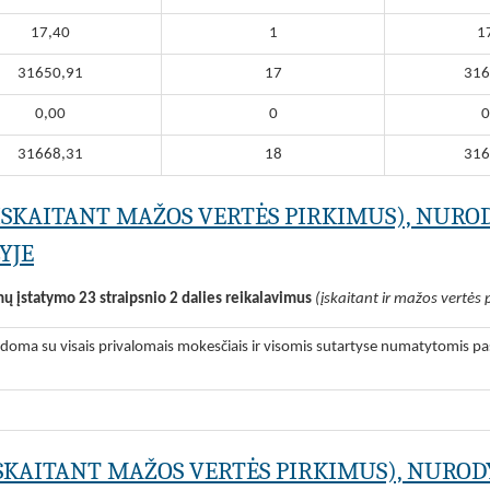
17,40
1
1
31650,91
17
316
0,00
0
0
31668,31
18
316
(ĮSKAITANT MAŽOS VERTĖS PIRKIMUS), NURO
YJE
mų įstatymo 23 straipsnio 2 dalies reikalavimus
(įskaitant ir mažos vertės 
odoma su visais privalomais mokesčiais ir visomis sutartyse numatytomis pas
ĮSKAITANT MAŽOS VERTĖS PIRKIMUS), NUROD