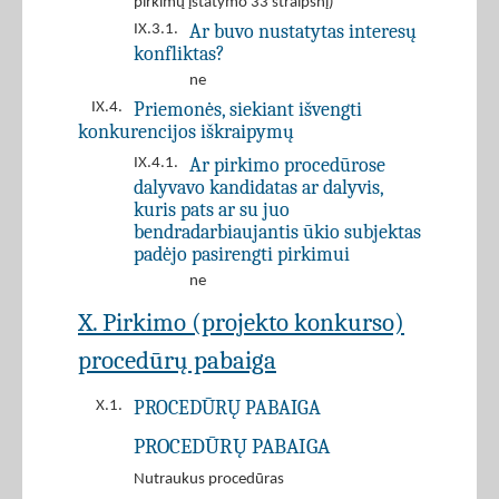
pirkimų įstatymo 33 straipsnį)
Ar buvo nustatytas interesų
IX.3.1.
konfliktas?
ne
Priemonės, siekiant išvengti
IX.4.
konkurencijos iškraipymų
Ar pirkimo procedūrose
IX.4.1.
dalyvavo kandidatas ar dalyvis,
kuris pats ar su juo
bendradarbiaujantis ūkio subjektas
padėjo pasirengti pirkimui
ne
X. Pirkimo (projekto konkurso)
procedūrų pabaiga
PROCEDŪRŲ PABAIGA
X.1.
PROCEDŪRŲ PABAIGA
Nutraukus procedūras