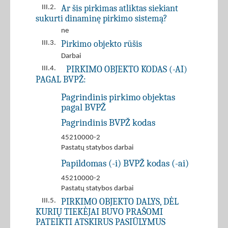
Ar šis pirkimas atliktas siekiant
III.2.
sukurti dinaminę pirkimo sistemą?
ne
Pirkimo objekto rūšis
III.3.
Darbai
PIRKIMO OBJEKTO KODAS (-AI)
III.4.
PAGAL BVPŽ:
Pagrindinis pirkimo objektas
pagal BVPŽ
Pagrindinis BVPŽ kodas
45210000-2
Pastatų statybos darbai
Papildomas (-i) BVPŽ kodas (-ai)
45210000-2
Pastatų statybos darbai
PIRKIMO OBJEKTO DALYS, DĖL
III.5.
KURIŲ TIEKĖJAI BUVO PRAŠOMI
PATEIKTI ATSKIRUS PASIŪLYMUS