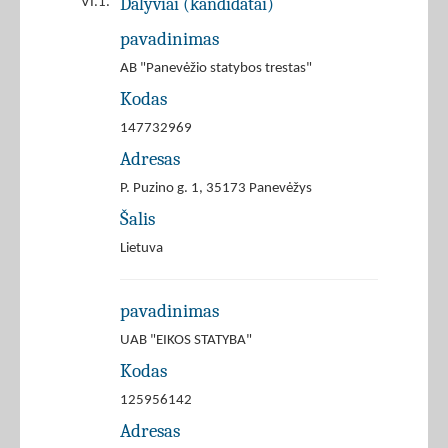
Dalyviai (kandidatai)
VI.1.
pavadinimas
AB "Panevėžio statybos trestas"
Kodas
147732969
Adresas
P. Puzino g. 1, 35173 Panevėžys
Šalis
Lietuva
pavadinimas
UAB "EIKOS STATYBA"
Kodas
125956142
Adresas