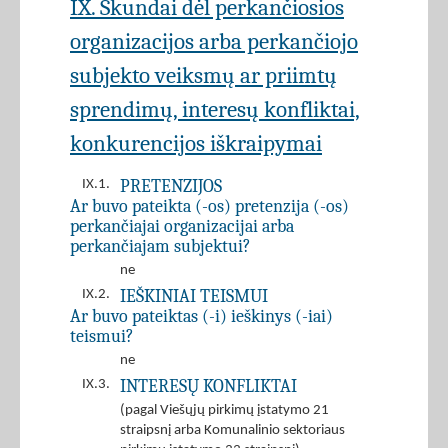
IX. Skundai dėl perkančiosios
organizacijos arba perkančiojo
subjekto veiksmų ar priimtų
sprendimų, interesų konfliktai,
konkurencijos iškraipymai
PRETENZIJOS
IX.1.
Ar buvo pateikta (-os) pretenzija (-os)
perkančiajai organizacijai arba
perkančiajam subjektui?
ne
IEŠKINIAI TEISMUI
IX.2.
Ar buvo pateiktas (-i) ieškinys (-iai)
teismui?
ne
INTERESŲ KONFLIKTAI
IX.3.
(pagal Viešųjų pirkimų įstatymo 21
straipsnį arba Komunalinio sektoriaus