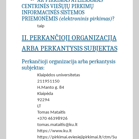
AR PIRKIMAS ATLIEKAMAS
CENTRINĖS VIEŠŲJŲ PIRKIMŲ
INFORMACINĖS SISTEMOS
PRIEMONĖMIS
(elektroninis pirkimas)
?
taip
II. PERKANČIOJI ORGANIZACIJA
ARBA PERKANTYSIS SUBJEKTAS
Perkančioji organizacija arba perkantysis
subjektas:
Klaipėdos universitetas
211951150
H.Manto g. 84
Klaipėda
92294
LT
Tomas Mataitis
+370 46398926
tomas.mataitis@ku.lt
https://www.ku.lt
https://pirkimai.eviesiejipirkimai.lt/ctm/Supplier/