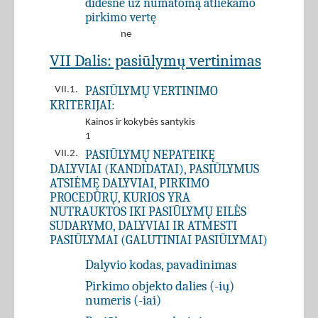
didesnė už numatomą atliekamo
pirkimo vertę
ne
VII Dalis: pasiūlymų vertinimas
PASIŪLYMŲ VERTINIMO
VII.1.
KRITERIJAI:
Kainos ir kokybės santykis
1
PASIŪLYMŲ NEPATEIKĘ
VII.2.
DALYVIAI (KANDIDATAI), PASIŪLYMUS
ATSIĖMĘ DALYVIAI, PIRKIMO
PROCEDŪRŲ, KURIOS YRA
NUTRAUKTOS IKI PASIŪLYMŲ EILĖS
SUDARYMO, DALYVIAI IR ATMESTI
PASIŪLYMAI (GALUTINIAI PASIŪLYMAI)
Dalyvio kodas, pavadinimas
Pirkimo objekto dalies (-ių)
numeris (-iai)