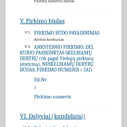
Pastatų statybos darbai
V. Pirkimo būdas
PIRKIMO BŪDO PAVADINIMAS
V.1.
Atviras konkursas
ANKSTESNIO PIRKIMO, DĖL
V.3.
KURIO PASIRINKTAS SKELBIAMŲ
DERYBŲ (tik pagal Viešųjų pirkimų
įstatymą), NESKELBIAMŲ DERYBŲ
BŪDAS, PIRKIMO NUMERIS (-IAI)
Eil.Nr.
1
Pirkimo numeris
VI. Dalyviai (kandidatai)