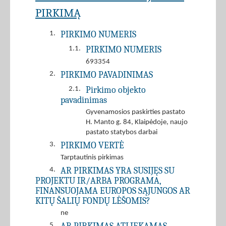
PIRKIMĄ
PIRKIMO NUMERIS
1.
PIRKIMO NUMERIS
1.1.
693354
PIRKIMO PAVADINIMAS
2.
Pirkimo objekto
2.1.
pavadinimas
Gyvenamosios paskirties pastato
H. Manto g. 84, Klaipėdoje, naujo
pastato statybos darbai
PIRKIMO VERTĖ
3.
Tarptautinis pirkimas
AR PIRKIMAS YRA SUSIJĘS SU
4.
PROJEKTU IR/ARBA PROGRAMA,
FINANSUOJAMA EUROPOS SĄJUNGOS AR
KITŲ ŠALIŲ FONDŲ LĖŠOMIS?
ne
5.