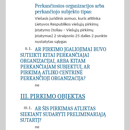
Perkančiosios organizacijos arba
perkančiojo subjekto tipas:
Viešasis juridinis asmuo, kuris atitinka
Lietuvos Respublikos viešųjų pirkimų
įstatymo (toliau – Viešųjų pirkimų
įstatymas) 2 straipsnio 25 dalies 2 punkte
nustatytas sąlygas
AR PIRKIMO ĮGALIOJIMAI BUVO
II.1.
SUTEIKTI KITAI PERKANČIAJAI
ORGANIZACIJAI, ARBA KITAM
PERKANČIAJAM SUBJEKTUI, AR
PIRKIMĄ ATLIKO CENTRINĖ
PERKANČIOJI ORGANIZACIJA?
ne
III. PIRKIMO OBJEKTAS
AR ŠIS PIRKIMAS ATLIKTAS
III.1.
SIEKIANT SUDARYTI PRELIMINARIĄJĄ
SUTARTĮ?
ne