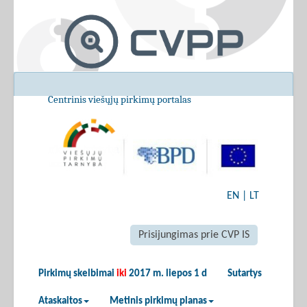
Centrinis viešųjų pirkimų portalas
EN
|
LT
Prisijungimas prie CVP IS
Pirkimų skelbimai
iki
2017 m. liepos 1 d
Sutartys
Ataskaitos
Metinis pirkimų planas