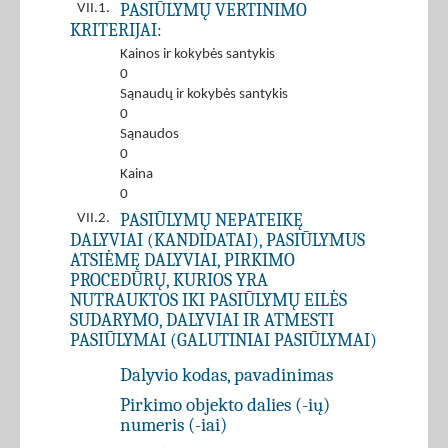
PASIŪLYMŲ VERTINIMO
VII.1.
KRITERIJAI:
Kainos ir kokybės santykis
0
Sąnaudų ir kokybės santykis
0
Sąnaudos
0
Kaina
0
PASIŪLYMŲ NEPATEIKĘ
VII.2.
DALYVIAI (KANDIDATAI), PASIŪLYMUS
ATSIĖMĘ DALYVIAI, PIRKIMO
PROCEDŪRŲ, KURIOS YRA
NUTRAUKTOS IKI PASIŪLYMŲ EILĖS
SUDARYMO, DALYVIAI IR ATMESTI
PASIŪLYMAI (GALUTINIAI PASIŪLYMAI)
Dalyvio kodas, pavadinimas
Pirkimo objekto dalies (-ių)
numeris (-iai)