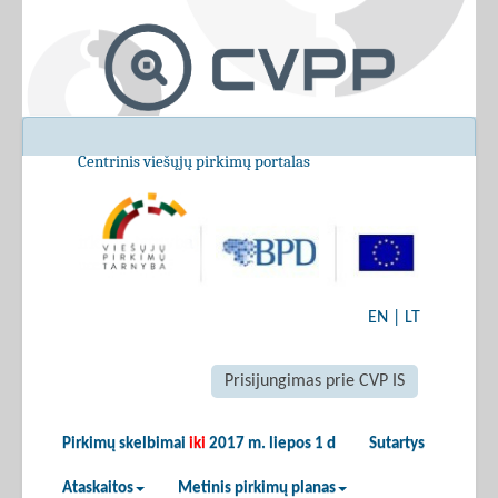
Centrinis viešųjų pirkimų portalas
EN
|
LT
Prisijungimas prie CVP IS
Pirkimų skelbimai
iki
2017 m. liepos 1 d
Sutartys
Ataskaitos
Metinis pirkimų planas