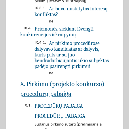
pirkimų įstatymo 33 straipsnį)
Ar buvo nustatytas interesų
IX.3.1.
konfliktas?
ne
Priemonės, siekiant išvengti
IX.4.
konkurencijos iškraipymų
Ar pirkimo procedūrose
IX.4.1.
dalyvavo kandidatas ar dalyvis,
kuris pats ar su juo
bendradarbiaujantis ūkio subjektas
padėjo pasirengti pirkimui
ne
X. Pirkimo (projekto konkurso)
procedūrų pabaiga
PROCEDŪRŲ PABAIGA
X.1.
PROCEDŪRŲ PABAIGA
Sudarius pirkimo sutartį (preliminariąją