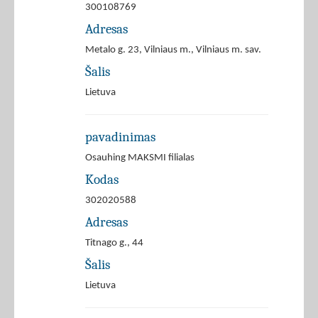
300108769
Adresas
Metalo g. 23, Vilniaus m., Vilniaus m. sav.
Šalis
Lietuva
pavadinimas
Osauhing MAKSMI filialas
Kodas
302020588
Adresas
Titnago g., 44
Šalis
Lietuva