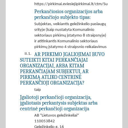
https://pirkimai.eviesiejipirkimai.lt/ctm/Supplier/
Perkančiosios organizacijos arba
perkančiojo subjekto tipas:
Subjektas, veikiantis geležinkelio paslaugų
srityje (kaip nustatyta Komunalinio
sektoriaus pirkimų įstatymo 8 straipsnyje)
ir atitinkantis Komunalinio sektoriaus
pirkimų įstatymo 4 straipsnio reikalavimus
AR PIRKIMO ĮGALIOJIMAI BUVO
II.1.
SUTEIKTI KITAI PERKANČIAJAI
ORGANIZACIJAI, ARBA KITAM
PERKANČIAJAM SUBJEKTUI, AR
PIRKIMĄ ATLIKO CENTRINĖ
PERKANČIOJI ORGANIZACIJA?
taip
Įgaliotoji perkančioji organizacija,
įgaliotasis perkantysis subjektas arba
centrinė perkančioji organizacija
AB "Lietuvos geležinkeliai"
110053842
Geležinkelio g. 16