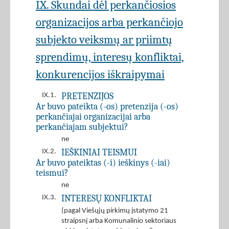
IX. Skundai dėl perkančiosios
organizacijos arba perkančiojo
subjekto veiksmų ar priimtų
sprendimų, interesų konfliktai,
konkurencijos iškraipymai
PRETENZIJOS
IX.1.
Ar buvo pateikta (-os) pretenzija (-os)
perkančiajai organizacijai arba
perkančiajam subjektui?
ne
IEŠKINIAI TEISMUI
IX.2.
Ar buvo pateiktas (-i) ieškinys (-iai)
teismui?
ne
INTERESŲ KONFLIKTAI
IX.3.
(pagal Viešųjų pirkimų įstatymo 21
straipsnį arba Komunalinio sektoriaus