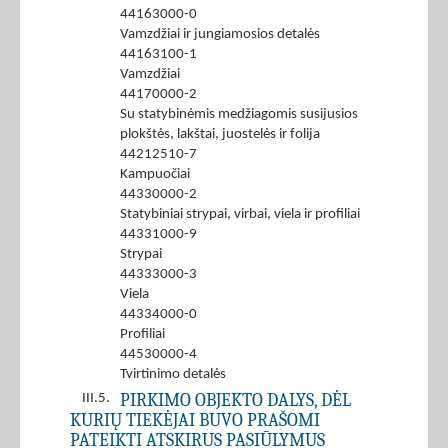
44163000-0
Vamzdžiai ir jungiamosios detalės
44163100-1
Vamzdžiai
44170000-2
Su statybinėmis medžiagomis susijusios
plokštės, lakštai, juostelės ir folija
44212510-7
Kampuočiai
44330000-2
Statybiniai strypai, virbai, viela ir profiliai
44331000-9
Strypai
44333000-3
Viela
44334000-0
Profiliai
44530000-4
Tvirtinimo detalės
PIRKIMO OBJEKTO DALYS, DĖL
III.5.
KURIŲ TIEKĖJAI BUVO PRAŠOMI
PATEIKTI ATSKIRUS PASIŪLYMUS