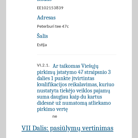
EE102153839
Adresas
Peterburi tee 47c
Šalis
Estija
Ar taikomas Viešųjų
VI.2.1.
pirkimų įstatymo 47 straipsnio 3
dalies 1 punkte įtvirtintas
kvalifikacijos reikalavimas, kuriuo
nustatyta tiekėjo veiklos pajamų
suma daugiau kaip du kartus
didesnė už numatomą atliekamo
pirkimo vertę
ne
VII Dalis: pasiūlymų vertinimas