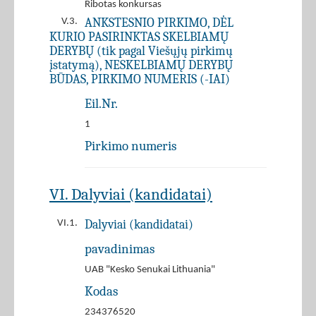
Ribotas konkursas
ANKSTESNIO PIRKIMO, DĖL
V.3.
KURIO PASIRINKTAS SKELBIAMŲ
DERYBŲ (tik pagal Viešųjų pirkimų
įstatymą), NESKELBIAMŲ DERYBŲ
BŪDAS, PIRKIMO NUMERIS (-IAI)
Eil.Nr.
1
Pirkimo numeris
VI. Dalyviai (kandidatai)
Dalyviai (kandidatai)
VI.1.
pavadinimas
UAB "Kesko Senukai Lithuania"
Kodas
234376520