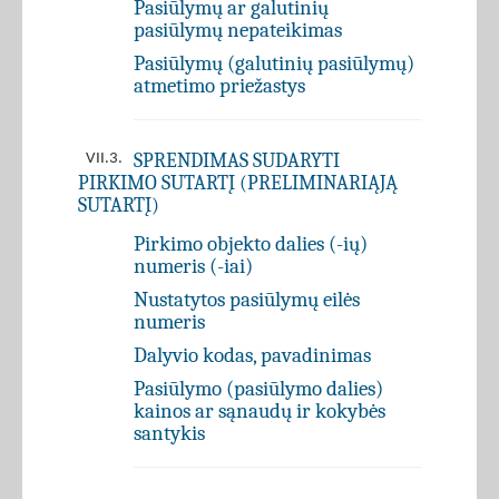
Pasiūlymų ar galutinių
pasiūlymų nepateikimas
Pasiūlymų (galutinių pasiūlymų)
atmetimo priežastys
SPRENDIMAS SUDARYTI
VII.3.
PIRKIMO SUTARTĮ (PRELIMINARIĄJĄ
SUTARTĮ)
Pirkimo objekto dalies (-ių)
numeris (-iai)
Nustatytos pasiūlymų eilės
numeris
Dalyvio kodas, pavadinimas
Pasiūlymo (pasiūlymo dalies)
kainos ar sąnaudų ir kokybės
santykis