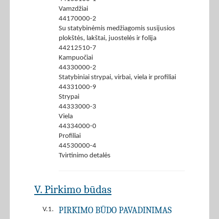
Vamzdžiai
44170000-2
Su statybinėmis medžiagomis susijusios
plokštės, lakštai, juostelės ir folija
44212510-7
Kampuočiai
44330000-2
Statybiniai strypai, virbai, viela ir profiliai
44331000-9
Strypai
44333000-3
Viela
44334000-0
Profiliai
44530000-4
Tvirtinimo detalės
V. Pirkimo būdas
PIRKIMO BŪDO PAVADINIMAS
V.1.