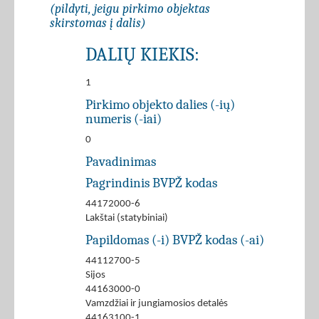
(pildyti, jeigu pirkimo objektas
skirstomas į dalis)
DALIŲ KIEKIS:
1
Pirkimo objekto dalies (-ių)
numeris (-iai)
0
Pavadinimas
Pagrindinis BVPŽ kodas
44172000-6
Lakštai (statybiniai)
Papildomas (-i) BVPŽ kodas (-ai)
44112700-5
Sijos
44163000-0
Vamzdžiai ir jungiamosios detalės
44163100-1