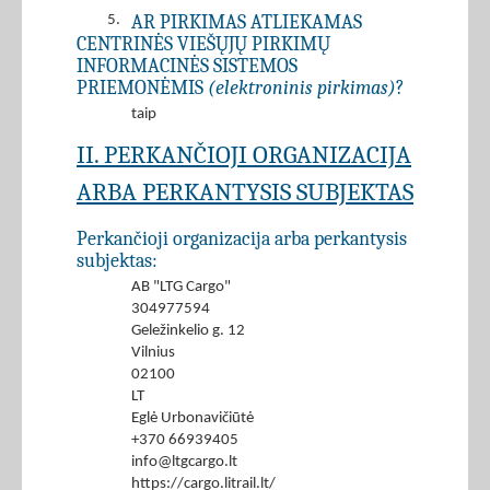
AR PIRKIMAS ATLIEKAMAS
5.
CENTRINĖS VIEŠŲJŲ PIRKIMŲ
INFORMACINĖS SISTEMOS
PRIEMONĖMIS
(elektroninis pirkimas)
?
taip
II. PERKANČIOJI ORGANIZACIJA
ARBA PERKANTYSIS SUBJEKTAS
Perkančioji organizacija arba perkantysis
subjektas:
AB "LTG Cargo"
304977594
Geležinkelio g. 12
Vilnius
02100
LT
Eglė Urbonavičiūtė
+370 66939405
info@ltgcargo.lt
https://cargo.litrail.lt/