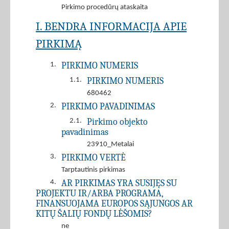
Pirkimo procedūrų ataskaita
I. BENDRA INFORMACIJA APIE
PIRKIMĄ
PIRKIMO NUMERIS
1.
PIRKIMO NUMERIS
1.1.
680462
PIRKIMO PAVADINIMAS
2.
Pirkimo objekto
2.1.
pavadinimas
23910_Metalai
PIRKIMO VERTĖ
3.
Tarptautinis pirkimas
AR PIRKIMAS YRA SUSIJĘS SU
4.
PROJEKTU IR/ARBA PROGRAMA,
FINANSUOJAMA EUROPOS SĄJUNGOS AR
KITŲ ŠALIŲ FONDŲ LĖŠOMIS?
ne