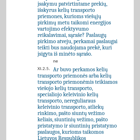
įsakymu patvirtintame prekių,
išskyrus kelių transporto
priemones, kurioms viešųjų
pirkimų metu taikomi energijos
vartojimo efektyvumo
reikalavimai, sąraše? Paslaugų
pirkimo atveju, perkamai paslaugai
teikti bus naudojama prekė, kuri
įsigyta iš minėto sąrašo.
ne
Ar buvo perkamos kelių
XI.2.5.
transporto priemonės arba kelių
transporto priemonėmis teikiamos
viešojo kelių transporto,
specialiojo keleivinio kelių
transporto, nereguliaraus
keleivinio transporto, atliekų
rinkimo, pašto siuntų vežimo
keliais, siuntinių vežimo, pašto
pristatymo ir siuntinių pristatymo
paslaugos, kurioms taikomos
Lietuvos Respublikos