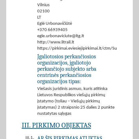
Vilnius
02100
LT
Eglė Urbonavičiūtė
+370 66939405
egle.urbonaviciute@ltg.lt
http://www.litrail.lt
https://pirkimai.eviesiejipirkimai.lt/ctm/Supplier/
Įgaliotosios perkančiosios
organizacijos, įgaliotojo
perkančiojo subjekto arba
centrinės perkančiosios
organizacijos tipas:
Viešasis juridinis asmuo, kuris atitinka
Lietuvos Respublikos viešųjų pirkimų
įstatymo (toliau – Viešųjų pirkimų
įstatymas) 2 straipsnio 25 dalies 2 punkte
nustatytas sąlygas
III. PIRKIMO OBJEKTAS
AR ŠIS PIRKIMAS ATLIKTAS
III.1.