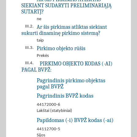
SIEKIANT SUDARYTI PRELIMINARIĄJĄ
SUTARTĮ?
ne
Ar šis pirkimas atliktas siekiant
III.2.
sukurti dinaminę pirkimo sistemą?
taip
Pirkimo objekto rūšis
III.3.
Prekės
PIRKIMO OBJEKTO KODAS (-AI)
III.4.
PAGAL BVPŽ:
Pagrindinis pirkimo objektas
pagal BVPŽ
Pagrindinis BVPŽ kodas
44172000-6
Lakštai (statybiniai)
Papildomas (-i) BVPŽ kodas (-ai)
44112700-5
Sijos