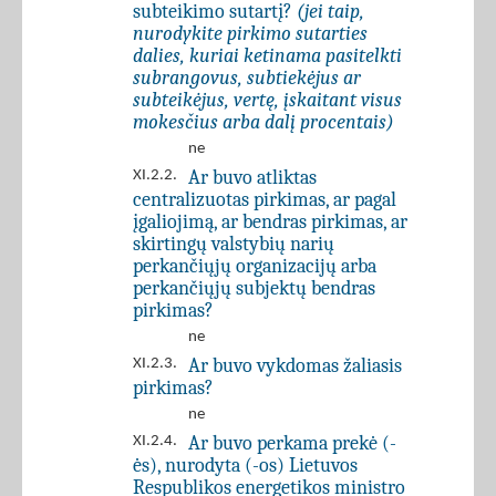
subteikimo sutartį?
(jei taip,
nurodykite pirkimo sutarties
dalies, kuriai ketinama pasitelkti
subrangovus, subtiekėjus ar
subteikėjus, vertę, įskaitant visus
mokesčius arba dalį procentais)
ne
Ar buvo atliktas
XI.2.2.
centralizuotas pirkimas, ar pagal
įgaliojimą, ar bendras pirkimas, ar
skirtingų valstybių narių
perkančiųjų organizacijų arba
perkančiųjų subjektų bendras
pirkimas?
ne
Ar buvo vykdomas žaliasis
XI.2.3.
pirkimas?
ne
Ar buvo perkama prekė (-
XI.2.4.
ės), nurodyta (-os) Lietuvos
Respublikos energetikos ministro