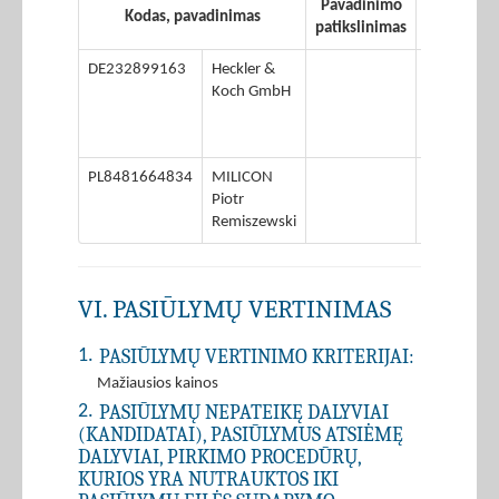
Pavadinimo
Kodas, pavadinimas
Adresas
patikslinimas
DE232899163
Heckler &
Heckler
Koch GmbH
& Koch
Straße
1
PL8481664834
MILICON
Leśna
Piotr
6a
Remiszewski
VI. PASIŪLYMŲ VERTINIMAS
PASIŪLYMŲ VERTINIMO KRITERIJAI:
1.
Mažiausios kainos
PASIŪLYMŲ NEPATEIKĘ DALYVIAI
2.
(KANDIDATAI), PASIŪLYMUS ATSIĖMĘ
DALYVIAI, PIRKIMO PROCEDŪRŲ,
KURIOS YRA NUTRAUKTOS IKI