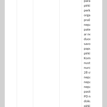
paraišką pateikę
pirkimo dalyvis
perkančiosios
organizacijos
prašymu
nepatikslino
pateiktų netiksl
ar neišsamių
duomenų apie
savo kvalifikacij
papunktis); -
pirkimo dalyvis 
Komisijos
nustatytą termi
nurodytą VPAG
28 str. 4 dalyje,
nepatikslino,
nepapildė ar
nepateikė kartu
pasiūlymu teik
PD nurodytų
dokumentų,
pirkimo dalyvio