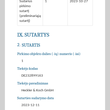
Sudarius
1
2023-10-27
pirkimo
sutartį
(preliminariąją
sutartį)
IX. SUTARTYS
SUTARTIS
2.
Pirkimo objekto dalies (-ių) numeris (-iai)
1
Tiekėjo kodas
DE232899163
Tiekėjo pavadinimas
Heckler & Koch GmbH
Sutarties sudarymo data
2023-12-11