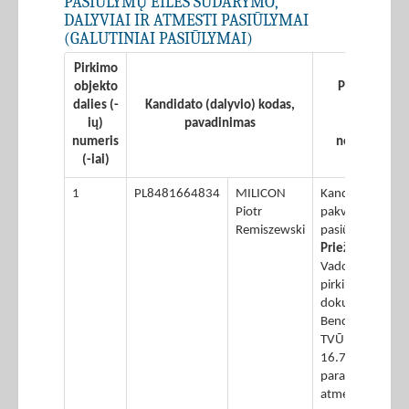
PASIŪLYMŲ EILĖS SUDARYMO,
DALYVIAI IR ATMESTI PASIŪLYMAI
(GALUTINIAI PASIŪLYMAI)
Pirkimo
objekto
Pasiūlymų a
dalies (-
Kandidato (dalyvio) kodas,
galutinių
ių)
pavadinimas
pasiūlymų
numeris
nepateikima
(-iai)
1
PL8481664834
MILICON
Kandidatas neb
Piotr
pakviestas patei
Remiszewski
pasiūlymo
Priežastys:
Vadovaujantis
pirkimo
dokumentų
Bendrųjų sąlygų
TVŪDGS PD BS)
16.7 punktu,
paraiška buvo
atmesta, nes: -