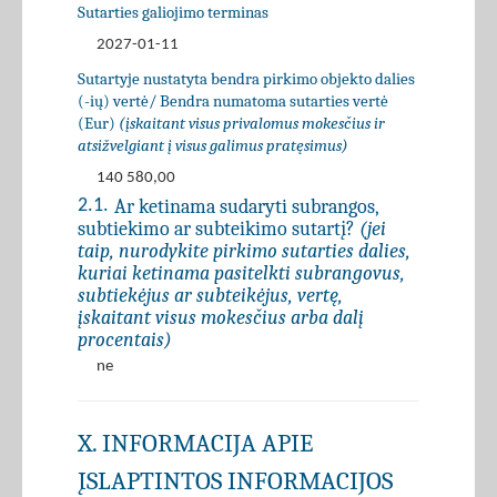
Sutarties galiojimo terminas
2027-01-11
Sutartyje nustatyta bendra pirkimo objekto dalies
(-ių) vertė/ Bendra numatoma sutarties vertė
(Eur)
(įskaitant visus privalomus mokesčius ir
atsižvelgiant į visus galimus pratęsimus)
140 580,00
Ar ketinama sudaryti subrangos,
2.1.
subtiekimo ar subteikimo sutartį?
(jei
taip, nurodykite pirkimo sutarties dalies,
kuriai ketinama pasitelkti subrangovus,
subtiekėjus ar subteikėjus, vertę,
įskaitant visus mokesčius arba dalį
procentais)
ne
X. INFORMACIJA APIE
ĮSLAPTINTOS INFORMACIJOS