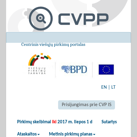
Centrinis viešųjų pirkimų portalas
EN
|
LT
Prisijungimas prie CVP IS
Pirkimų skelbimai
iki
2017 m. liepos 1 d
Sutartys
Ataskaitos
Metinis pirkimų planas