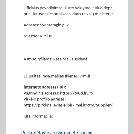
Oficialus pavadinimas: Turto valdymo ir ūkio departamentas
prie Lietuvos Respublikos vidaus reikalų ministerijos
Adresas: Šventaragio g. 2
Miestas: Vilnius
Asmuo ryšiams: Rasa Malijauskienė
El. paštas: rasa.malijauskiene@vrm.lt
Interneto adresas (-ai):
Pagrindinis adresas: https://tvud.lrv.lt/
Pirkėjo profilio adresas:
https://pirkimai.eviesiejipirkimai.lt/ctm/Supplier/Company
Kita informacija:
Perkančiosios organizacijos arba