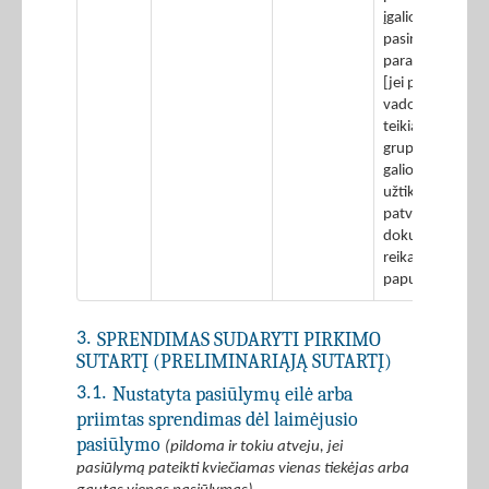
įgaliojimo asmen
pasirašyti
paraišką/pasiū
[jei pasirašė ne
vadovas], JVS [j
teikia ūkio subj
grupė], pasiūly
galiojimo
užtikrinimą
patvirtinančio
dokumento [jei 
reikalaujama] (e
papunktis).
SPRENDIMAS SUDARYTI PIRKIMO
3.
SUTARTĮ (PRELIMINARIĄJĄ SUTARTĮ)
Nustatyta pasiūlymų eilė arba
3.1.
priimtas sprendimas dėl laimėjusio
pasiūlymo
(pildoma ir tokiu atveju, jei
pasiūlymą pateikti kviečiamas vienas tiekėjas arba