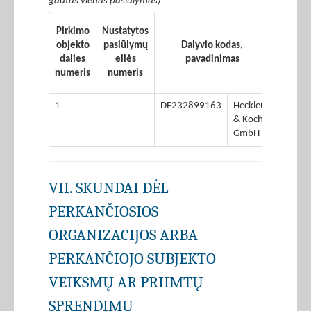
gautas vienas pasiūlymas)
Pasiū
Pirkimo
Nustatytos
(pasiū
objekto
pasiūlymų
Dalyvio kodas,
dalie
dalies
eilės
pavadinimas
ekonom
numeris
numeris
naudin
1
DE232899163
Heckler
& Koch
GmbH
VII. SKUNDAI DĖL
PERKANČIOSIOS
ORGANIZACIJOS ARBA
PERKANČIOJO SUBJEKTO
VEIKSMŲ AR PRIIMTŲ
SPRENDIMŲ