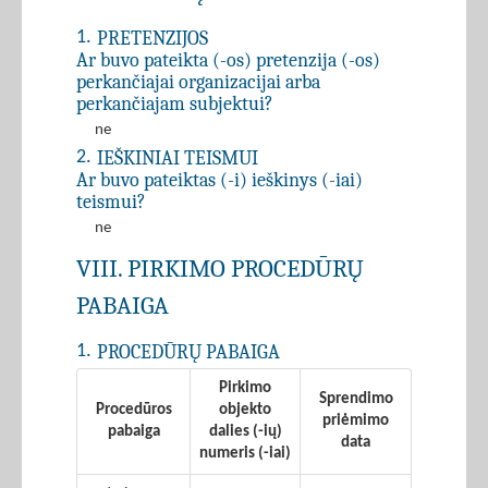
PRETENZIJOS
1.
Ar buvo pateikta (-os) pretenzija (-os)
perkančiajai organizacijai arba
perkančiajam subjektui?
ne
IEŠKINIAI TEISMUI
2.
Ar buvo pateiktas (-i) ieškinys (-iai)
teismui?
ne
VIII. PIRKIMO PROCEDŪRŲ
PABAIGA
PROCEDŪRŲ PABAIGA
1.
Pirkimo
Sprendimo
Procedūros
objekto
priėmimo
pabaiga
dalies (-ių)
data
numeris (-iai)