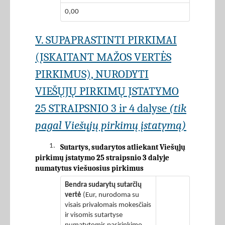
0,00
V. SUPAPRASTINTI PIRKIMAI
(ĮSKAITANT MAŽOS VERTĖS
PIRKIMUS), NURODYTI
VIEŠŲJŲ PIRKIMŲ ĮSTATYMO
25 STRAIPSNIO 3 ir 4 dalyse
(tik
pagal Viešųjų pirkimų įstatymą)
1.
Sutartys, sudarytos atliekant Viešųjų
pirkimų įstatymo 25 straipsnio 3 dalyje
numatytus viešuosius pirkimus
Bendra sudarytų sutarčių
vertė
(Eur, nurodoma su
visais privalomais mokesčiais
ir visomis sutartyse