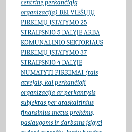
centrinę perkančiąją
organizaciją)
BEI VIEŠŲJŲ
PIRKIMŲ ĮSTATYMO 25
STRAIPSNIO 5 DALYJE ARBA
KOMUNALINIO SEKTORIAUS
PIRKIMŲ ĮSTATYMO 37
STRAIPSNIO 4 DALYJE
NUMATYTI PIRKIMAI
(tais
atvejais, kai perkančioji
organizacija ar perkantysis
subjektas per ataskaitinius
finansinius metus prekėms,
paslaugoms ir darbams įsigyti