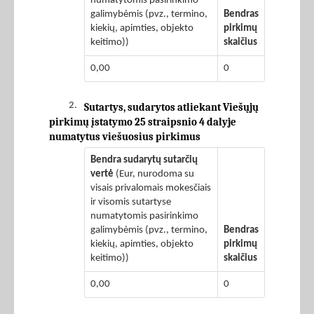
numatytomis pasirinkimo
galimybėmis (pvz., termino,
Bendras
kiekių, apimties, objekto
pirkimų
keitimo))
skaičius
0,00
0
2.
Sutartys, sudarytos atliekant Viešųjų
pirkimų įstatymo 25 straipsnio 4 dalyje
numatytus viešuosius pirkimus
Bendra sudarytų sutarčių
vertė
(Eur, nurodoma su
visais privalomais mokesčiais
ir visomis sutartyse
numatytomis pasirinkimo
galimybėmis (pvz., termino,
Bendras
kiekių, apimties, objekto
pirkimų
keitimo))
skaičius
0,00
0