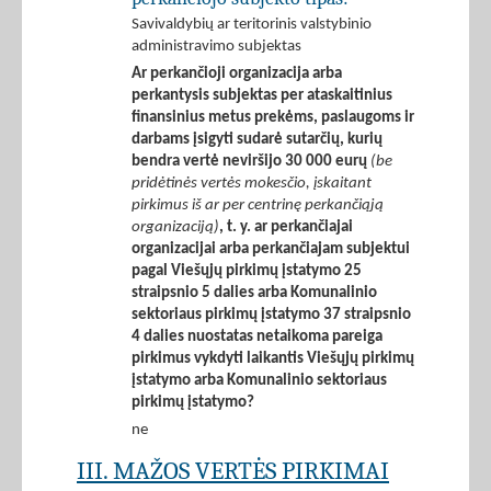
Savivaldybių ar teritorinis valstybinio
administravimo subjektas
Ar perkančioji organizacija arba
perkantysis subjektas per ataskaitinius
finansinius metus prekėms, paslaugoms ir
darbams įsigyti sudarė sutarčių, kurių
bendra vertė neviršijo 30 000 eurų
(be
pridėtinės vertės mokesčio, įskaitant
pirkimus iš ar per centrinę perkančiąją
organizaciją)
, t. y. ar perkančiajai
organizacijai arba perkančiajam subjektui
pagal Viešųjų pirkimų įstatymo 25
straipsnio 5 dalies arba Komunalinio
sektoriaus pirkimų įstatymo 37 straipsnio
4 dalies nuostatas netaikoma pareiga
pirkimus vykdyti laikantis Viešųjų pirkimų
įstatymo arba Komunalinio sektoriaus
pirkimų įstatymo?
ne
III. MAŽOS VERTĖS PIRKIMAI