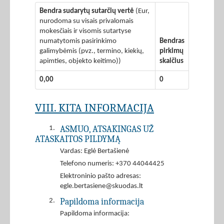
Bendra sudarytų sutarčių vertė
(Eur,
nurodoma su visais privalomais
mokesčiais ir visomis sutartyse
numatytomis pasirinkimo
Bendras
galimybėmis (pvz., termino, kiekių,
pirkimų
apimties, objekto keitimo))
skaičius
0,00
0
VIII. KITA INFORMACIJA
ASMUO, ATSAKINGAS UŽ
1.
ATASKAITOS PILDYMĄ
Vardas: Eglė Bertašienė
Telefono numeris: +370 44044425
Elektroninio pašto adresas:
egle.bertasiene@skuodas.lt
Papildoma informacija
2.
Papildoma informacija: