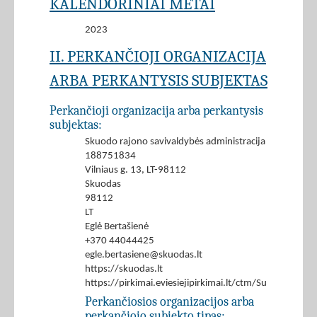
KALENDORINIAI METAI
2023
II. PERKANČIOJI ORGANIZACIJA
ARBA PERKANTYSIS SUBJEKTAS
Perkančioji organizacija arba perkantysis
subjektas:
Skuodo rajono savivaldybės administracija
188751834
Vilniaus g. 13, LT-98112
Skuodas
98112
LT
Eglė Bertašienė
+370 44044425
egle.bertasiene@skuodas.lt
https://skuodas.lt
https://pirkimai.eviesiejipirkimai.lt/ctm/Supplier/
Perkančiosios organizacijos arba
perkančiojo subjekto tipas: