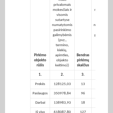
privalomais
privalomais
mokesčiais ir
mokesčiais i
visomis
visomis
sutartyse
sutartyse
numatytomis
numatytomi
pasirinkimo
pasirinkimo
galimybėmis
galimybėmi
(pvz.,
(pvz.,
termino,
termino,
kiekių,
kiekių,
Pirkimo
apimties,
Bendras
apimties,
objekto
objekto
pirkimų
objekto
rūšis
keitimo))
skaičius
keitimo))
1.
2.
3.
4.
Prekės
128125,03
13
128125,03
Paslaugos
350978,84
96
350978,84
Darbai
138983,93
18
138983,93
Iš viso
618087,80
127
618087,80