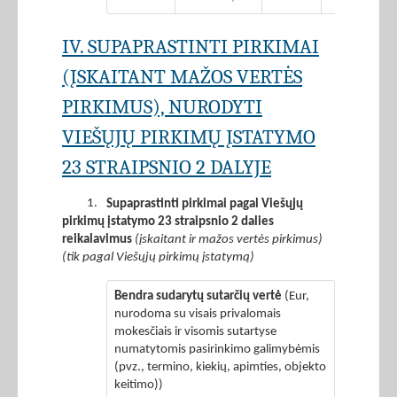
IV. SUPAPRASTINTI PIRKIMAI
(ĮSKAITANT MAŽOS VERTĖS
PIRKIMUS), NURODYTI
VIEŠŲJŲ PIRKIMŲ ĮSTATYMO
23 STRAIPSNIO 2 DALYJE
1.
Supaprastinti pirkimai pagal Viešųjų
pirkimų įstatymo 23 straipsnio 2 dalies
reikalavimus
(įskaitant ir mažos vertės pirkimus)
(tik pagal Viešųjų pirkimų įstatymą)
Bendra sudarytų sutarčių vertė
(Eur,
nurodoma su visais privalomais
mokesčiais ir visomis sutartyse
numatytomis pasirinkimo galimybėmis
(pvz., termino, kiekių, apimties, objekto
keitimo))