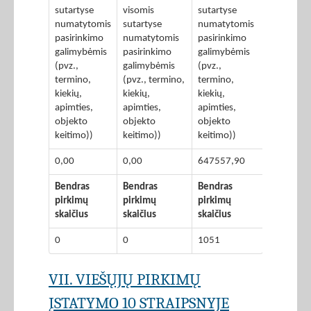
sutartyse
visomis
sutartyse
numatytomis
sutartyse
numatytomis
pasirinkimo
numatytomis
pasirinkimo
galimybėmis
pasirinkimo
galimybėmis
(pvz.,
galimybėmis
(pvz.,
termino,
(pvz., termino,
termino,
kiekių,
kiekių,
kiekių,
apimties,
apimties,
apimties,
objekto
objekto
objekto
keitimo))
keitimo))
keitimo))
0,00
0,00
647557,90
Bendras
Bendras
Bendras
pirkimų
pirkimų
pirkimų
skaičius
skaičius
skaičius
0
0
1051
VII. VIEŠŲJŲ PIRKIMŲ
ĮSTATYMO 10 STRAIPSNYJE