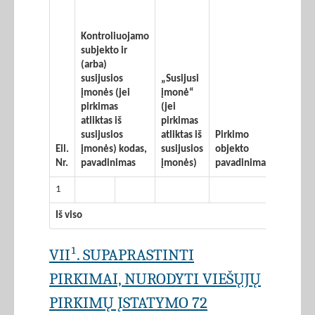
Kontroliuojamo
subjekto ir
(arba)
susijusios
„Susijusi
įmonės (jei
įmonė“
pirkimas
(jei
atliktas iš
pirkimas
susijusios
atliktas iš
Pirkimo
Sutarti
Eil.
įmonės) kodas,
susijusios
objekto
sudary
Nr.
pavadinimas
įmonės)
pavadinimas
data
1
Iš viso
VII¹. SUPAPRASTINTI
PIRKIMAI, NURODYTI VIEŠŲJŲ
PIRKIMŲ ĮSTATYMO 72