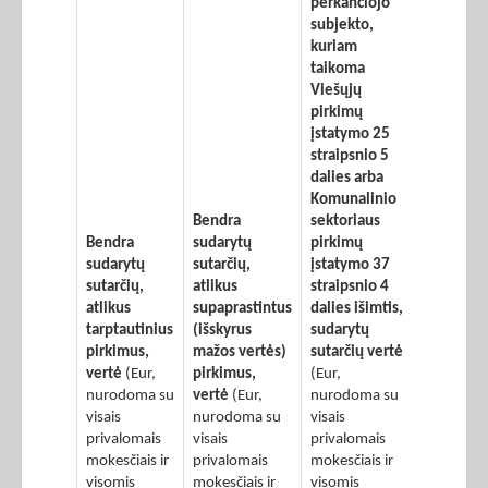
perkančiojo
subjekto,
kuriam
taikoma
Viešųjų
pirkimų
įstatymo 25
straipsnio 5
dalies arba
Komunalinio
Bendra
sektoriaus
Bendra
sudarytų
pirkimų
sudarytų
sutarčių,
įstatymo 37
sutarčių,
atlikus
straipsnio 4
atlikus
supaprastintus
dalies išimtis,
tarptautinius
(išskyrus
sudarytų
pirkimus,
mažos vertės)
sutarčių vertė
vertė
(Eur,
pirkimus,
(Eur,
nurodoma su
vertė
(Eur,
nurodoma su
visais
nurodoma su
visais
privalomais
visais
privalomais
mokesčiais ir
privalomais
mokesčiais ir
visomis
mokesčiais ir
visomis