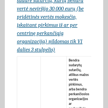
sudarė sutarčių, kurių bendra
vertė neviršijo 30 000 eurų (be
pridėtinės vertės mokesčio,
įskaitant pirkimus iš ar per
centrinę perkančiąją
organizaciją) pildomas tik VI
dalies 3 stulpelis)
Bendra
sudarytų
sutarčių,
atlikus mažos
vertės
pirkimus,
arba bendra
perkančiosios
organizacijos
ar