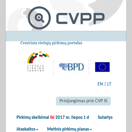
Centrinis viešųjų pirkimų portalas
EN
|
LT
Prisijungimas prie CVP IS
Pirkimų skelbimai
iki
2017 m. liepos 1 d
Sutartys
Ataskaitos
Metinis pirkimų planas