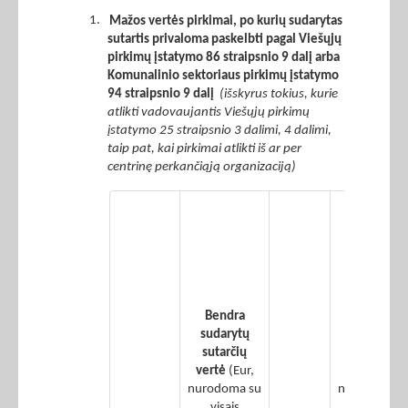
1.
Mažos vertės pirkimai, po kurių sudarytas
sutartis privaloma paskelbti pagal Viešųjų
pirkimų įstatymo 86 straipsnio 9 dalį arba
Komunalinio sektoriaus pirkimų įstatymo
94 straipsnio 9 dalį
(išskyrus tokius, kurie
atlikti vadovaujantis Viešųjų pirkimų
įstatymo 25 straipsnio 3 dalimi, 4 dalimi,
taip pat, kai pirkimai atlikti iš ar per
centrinę perkančiąją organizaciją)
Iš 2
stulpelyje
nurodytos
vertės –
įvykdytų
žaliųjų
Bendra
pirkimų
sudarytų
sudarytų
sutarčių
sutarčių
vertė
(Eur,
vertė
(Eur,
nurodoma su
nurodoma s
visais
visais