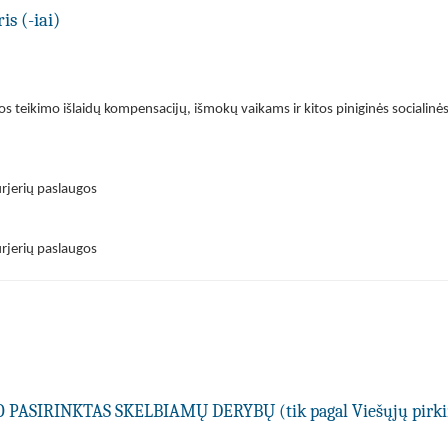
is (-iai)
bos teikimo išlaidų kompensacijų, išmokų vaikams ir kitos piniginės sociali
urjerių paslaugos
urjerių paslaugos
PASIRINKTAS SKELBIAMŲ DERYBŲ (tik pagal Viešųjų pir