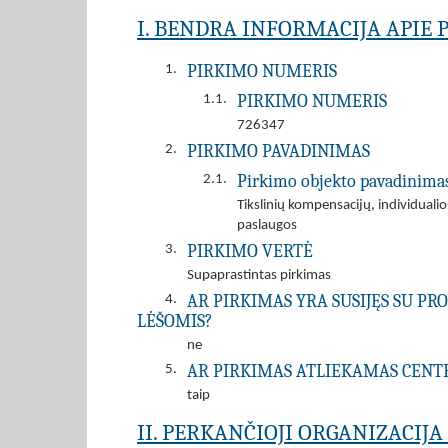
I. BENDRA INFORMACIJA APIE 
PIRKIMO NUMERIS
1.
PIRKIMO NUMERIS
1.1.
726347
PIRKIMO PAVADINIMAS
2.
Pirkimo objekto pavadinima
2.1.
Tikslinių kompensacijų, individuali
paslaugos
PIRKIMO VERTĖ
3.
Supaprastintas pirkimas
AR PIRKIMAS YRA SUSIJĘS SU P
4.
LĖŠOMIS?
ne
AR PIRKIMAS ATLIEKAMAS CENT
5.
taip
II. PERKANČIOJI ORGANIZACIJ