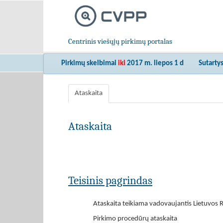
Centrinis viešųjų pirkimų portalas
Pirkimų skelbimai
iki
2017 m. liepos 1 d
Sutarty
Ataskaita
Ataskaita
Teisinis pagrindas
Ataskaita teikiama vadovaujantis Lietuvos R
Pirkimo procedūrų ataskaita