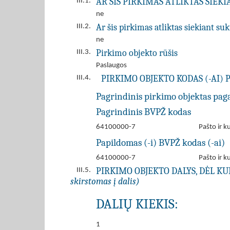
AR ŠIS PIRKIMAS ATLIKTAS SIEK
III.1.
ne
Ar šis pirkimas atliktas siekiant s
III.2.
ne
Pirkimo objekto rūšis
III.3.
Paslaugos
PIRKIMO OBJEKTO KODAS (-AI) 
III.4.
Pagrindinis pirkimo objektas pag
Pagrindinis BVPŽ kodas
64100000-7
Pašto ir k
Papildomas (-i) BVPŽ kodas (-ai)
64100000-7
Pašto ir k
PIRKIMO OBJEKTO DALYS, DĖL K
III.5.
skirstomas į dalis)
DALIŲ KIEKIS:
1