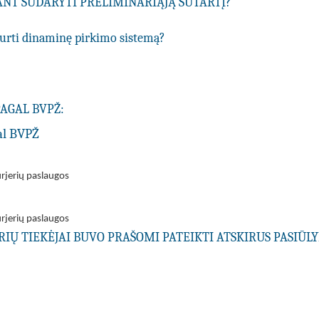
IANT SUDARYTI PRELIMINARIĄJĄ SUTARTĮ?
ukurti dinaminę pirkimo sistemą?
PAGAL BVPŽ:
al BVPŽ
urjerių paslaugos
urjerių paslaugos
URIŲ TIEKĖJAI BUVO PRAŠOMI PATEIKTI ATSKIRUS PASIŪ