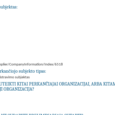
subjektas:
/Supplier/CompanyInformation/Index/6518
rkančiojo subjekto tipas:
nistravimo subjektas
UTEIKTI KITAI PERKANČIAJAI ORGANIZACIJAI, ARBA KIT
I ORGANIZACIJA?