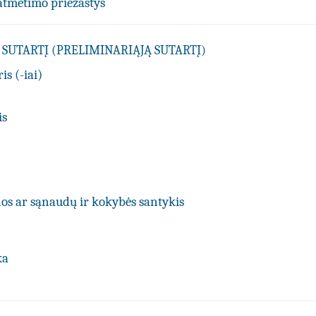
atmetimo priežastys
SUTARTĮ (PRELIMINARIĄJĄ SUTARTĮ)
is (-iai)
is
os ar sąnaudų ir kokybės santykis
ka