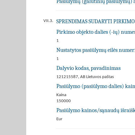
Pasiūlymų (galutinių pasiūlymų) 
SPRENDIMAS SUDARYTI PIRKIMO 
VII.3.
Pirkimo objekto dalies (-ių) numer
1
Nustatytos pasiūlymų eilės numer
1
Dalyvio kodas, pavadinimas
121215587, AB Lietuvos paštas
Pasiūlymo (pasiūlymo dalies) kain
Kaina
150000
Pasiūlymo kainos/sąnaudų išraiš
Eur