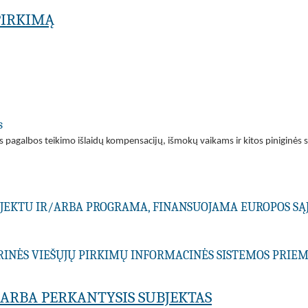
PIRKIMĄ
s
os pagalbos teikimo išlaidų kompensacijų, išmokų vaikams ir kitos piniginės
ROJEKTU IR/ARBA PROGRAMA, FINANSUOJAMA EUROPOS SĄ
RINĖS VIEŠŲJŲ PIRKIMŲ INFORMACINĖS SISTEMOS PRI
A ARBA PERKANTYSIS SUBJEKTAS