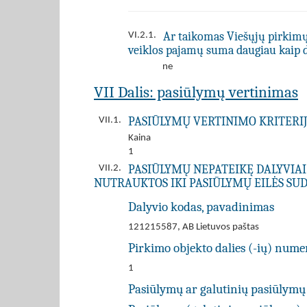
Ar taikomas Viešųjų pirkimų į
VI.2.1.
veiklos pajamų suma daugiau kaip 
ne
VII Dalis: pasiūlymų vertinimas
PASIŪLYMŲ VERTINIMO KRITERIJ
VII.1.
Kaina
1
PASIŪLYMŲ NEPATEIKĘ DALYVIAI
VII.2.
NUTRAUKTOS IKI PASIŪLYMŲ EILĖS SUD
Dalyvio kodas, pavadinimas
121215587, AB Lietuvos paštas
Pirkimo objekto dalies (-ių) numer
1
Pasiūlymų ar galutinių pasiūlymų