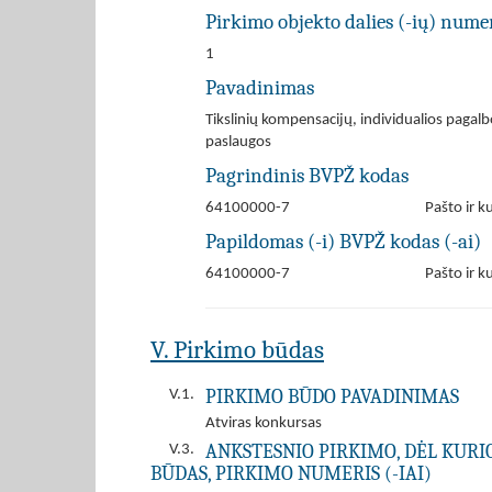
Pirkimo objekto dalies (-ių) numer
1
Pavadinimas
Tikslinių kompensacijų, individualios pagal
paslaugos
Pagrindinis BVPŽ kodas
64100000-7
Pašto ir k
Papildomas (-i) BVPŽ kodas (-ai)
64100000-7
Pašto ir k
V. Pirkimo būdas
PIRKIMO BŪDO PAVADINIMAS
V.1.
Atviras konkursas
ANKSTESNIO PIRKIMO, DĖL KURIO 
V.3.
BŪDAS, PIRKIMO NUMERIS (-IAI)