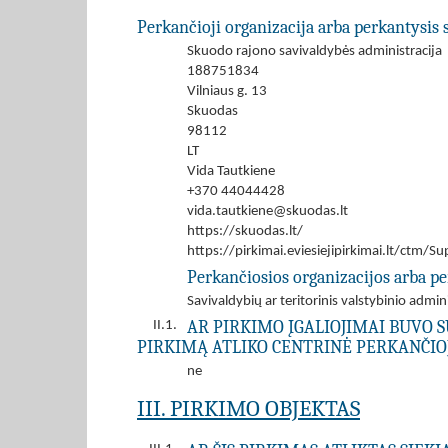
Perkančioji organizacija arba perkantysis 
Skuodo rajono savivaldybės administracija
188751834
Vilniaus g. 13
Skuodas
98112
LT
Vida Tautkiene
+370 44044428
vida.tautkiene@skuodas.lt
https://skuodas.lt/
https://pirkimai.eviesiejipirkimai.lt/ctm
Perkančiosios organizacijos arba pe
Savivaldybių ar teritorinis valstybinio admi
AR PIRKIMO ĮGALIOJIMAI BUVO S
II.1.
PIRKIMĄ ATLIKO CENTRINĖ PERKANČIOJ
ne
III. PIRKIMO OBJEKTAS