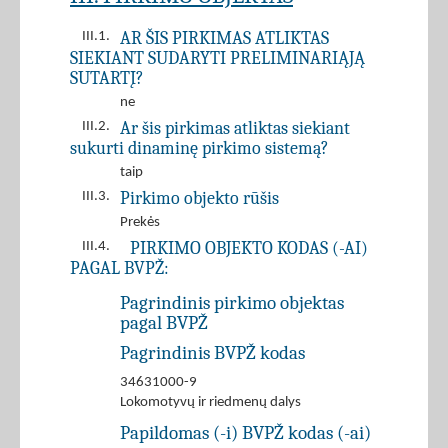
AR ŠIS PIRKIMAS ATLIKTAS
III.1.
SIEKIANT SUDARYTI PRELIMINARIĄJĄ
SUTARTĮ?
ne
Ar šis pirkimas atliktas siekiant
III.2.
sukurti dinaminę pirkimo sistemą?
taip
Pirkimo objekto rūšis
III.3.
Prekės
PIRKIMO OBJEKTO KODAS (-AI)
III.4.
PAGAL BVPŽ:
Pagrindinis pirkimo objektas
pagal BVPŽ
Pagrindinis BVPŽ kodas
34631000-9
Lokomotyvų ir riedmenų dalys
Papildomas (-i) BVPŽ kodas (-ai)