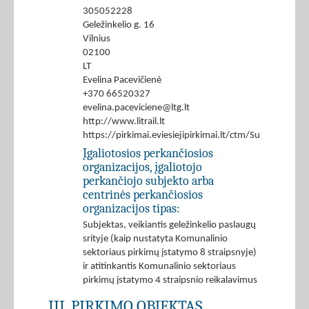
305052228
Geležinkelio g. 16
Vilnius
02100
LT
Evelina Pacevičienė
+370 66520327
evelina.paceviciene@ltg.lt
http://www.litrail.lt
https://pirkimai.eviesiejipirkimai.lt/ctm/Supplier/
Įgaliotosios perkančiosios
organizacijos, įgaliotojo
perkančiojo subjekto arba
centrinės perkančiosios
organizacijos tipas:
Subjektas, veikiantis geležinkelio paslaugų
srityje (kaip nustatyta Komunalinio
sektoriaus pirkimų įstatymo 8 straipsnyje)
ir atitinkantis Komunalinio sektoriaus
pirkimų įstatymo 4 straipsnio reikalavimus
III. PIRKIMO OBJEKTAS