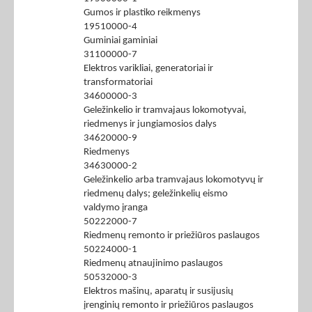
Gumos ir plastiko reikmenys
19510000-4
Guminiai gaminiai
31100000-7
Elektros varikliai, generatoriai ir
transformatoriai
34600000-3
Geležinkelio ir tramvajaus lokomotyvai,
riedmenys ir jungiamosios dalys
34620000-9
Riedmenys
34630000-2
Geležinkelio arba tramvajaus lokomotyvų ir
riedmenų dalys; geležinkelių eismo
valdymo įranga
50222000-7
Riedmenų remonto ir priežiūros paslaugos
50224000-1
Riedmenų atnaujinimo paslaugos
50532000-3
Elektros mašinų, aparatų ir susijusių
įrenginių remonto ir priežiūros paslaugos