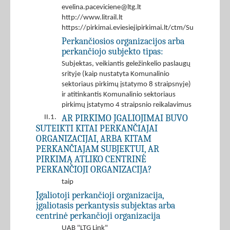
evelina.paceviciene@ltg.lt
http://www.litrail.lt
https://pirkimai.eviesiejipirkimai.lt/ctm/Supplier/
Perkančiosios organizacijos arba
perkančiojo subjekto tipas:
Subjektas, veikiantis geležinkelio paslaugų
srityje (kaip nustatyta Komunalinio
sektoriaus pirkimų įstatymo 8 straipsnyje)
ir atitinkantis Komunalinio sektoriaus
pirkimų įstatymo 4 straipsnio reikalavimus
AR PIRKIMO ĮGALIOJIMAI BUVO
II.1.
SUTEIKTI KITAI PERKANČIAJAI
ORGANIZACIJAI, ARBA KITAM
PERKANČIAJAM SUBJEKTUI, AR
PIRKIMĄ ATLIKO CENTRINĖ
PERKANČIOJI ORGANIZACIJA?
taip
Įgaliotoji perkančioji organizacija,
įgaliotasis perkantysis subjektas arba
centrinė perkančioji organizacija
UAB "LTG Link"