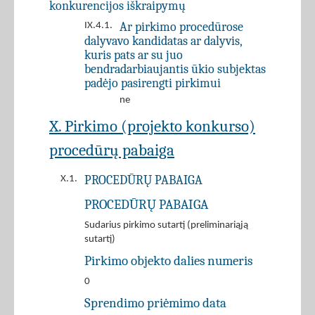
konkurencijos iškraipymų
Ar pirkimo procedūrose
IX.4.1.
dalyvavo kandidatas ar dalyvis,
kuris pats ar su juo
bendradarbiaujantis ūkio subjektas
padėjo pasirengti pirkimui
ne
X. Pirkimo (projekto konkurso)
procedūrų pabaiga
PROCEDŪRŲ PABAIGA
X.1.
PROCEDŪRŲ PABAIGA
Sudarius pirkimo sutartį (preliminariąją
sutartį)
Pirkimo objekto dalies numeris
0
Sprendimo priėmimo data