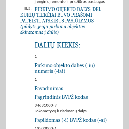
įrenginių remonto ir priežiūros paslaugos
PIRKIMO OBJEKTO DALYS, DĖL
III.5.
KURIŲ TIEKĖJAI BUVO PRAŠOMI
PATEIKTI ATSKIRUS PASIŪLYMUS
(pildyti, jeigu pirkimo objektas
skirstomas į dalis)
DALIŲ KIEKIS:
1
Pirkimo objekto dalies (-ių)
numeris (-iai)
1
Pavadinimas
Pagrindinis BVPŽ kodas
34631000-9
Lokomotyvų ir riedmenų dalys
Papildomas (-i) BVPŽ kodas (-ai)
19500000-1