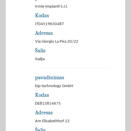
Irmie Impianti S.r.l.
Kodas
IT04519650487
Adresas
Via Giorgio La Pira 20/22
Šalis
Italija
pavadinimas
bip technology GmbH
Kodas
DE815814675
Adresas
Am Elisabethhof 22
Šalis