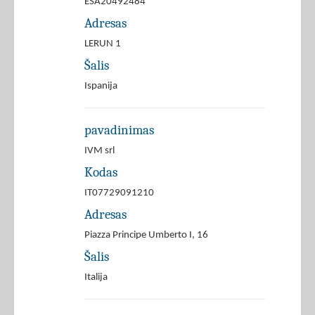
ESA20492484
Adresas
LERUN 1
Šalis
Ispanija
pavadinimas
IVM srl
Kodas
IT07729091210
Adresas
Piazza Principe Umberto I, 16
Šalis
Italija