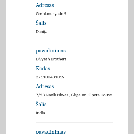
Adresas
Grønlandsgade 9
Šalis
Danija
pavadinimas
Divyesh Brothers
Kodas
27110043101v
Adresas
7/53 Nanik Niwas , Girgaum ,Opera House
Šalis
India
pavadinimas