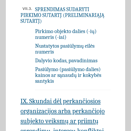
SPRENDIMAS SUDARYTI
VII.3.
PIRKIMO SUTARTĮ (PRELIMINARIĄJĄ
SUTARTĮ)
Pirkimo objekto dalies (-ių)
numeris (-iai)
Nustatytos pasiūlymų eilės
numeris
Dalyvio kodas, pavadinimas
Pasiūlymo (pasiūlymo dalies)
kainos ar sąnaudų ir kokybės
santykis
IX. Skundai dėl perkančiosios
organizacijos arba perkančiojo
subjekto veiksmų ar priimtų
sprendimų, interesų konfliktai,