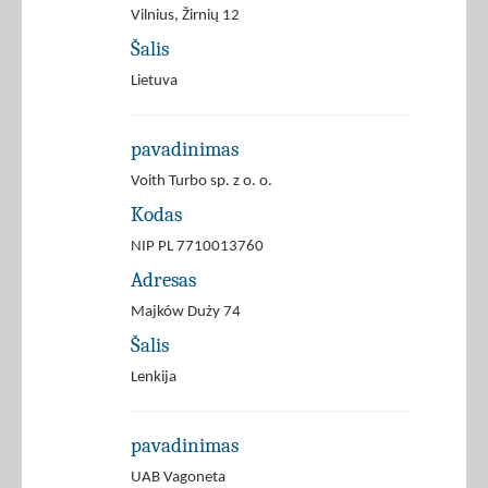
Vilnius, Žirnių 12
Šalis
Lietuva
pavadinimas
Voith Turbo sp. z o. o.
Kodas
NIP PL 7710013760
Adresas
Majków Duży 74
Šalis
Lenkija
pavadinimas
UAB Vagoneta