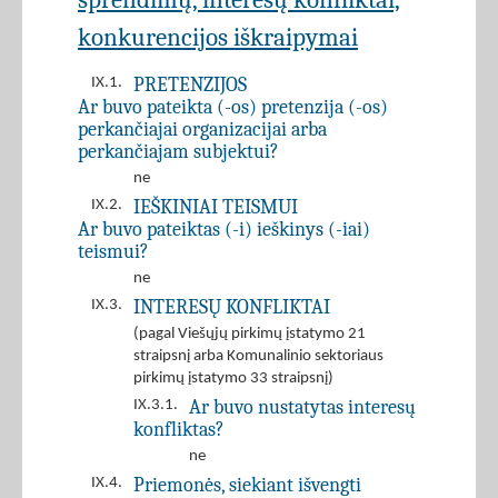
konkurencijos iškraipymai
PRETENZIJOS
IX.1.
Ar buvo pateikta (-os) pretenzija (-os)
perkančiajai organizacijai arba
perkančiajam subjektui?
ne
IEŠKINIAI TEISMUI
IX.2.
Ar buvo pateiktas (-i) ieškinys (-iai)
teismui?
ne
INTERESŲ KONFLIKTAI
IX.3.
(pagal Viešųjų pirkimų įstatymo 21
straipsnį arba Komunalinio sektoriaus
pirkimų įstatymo 33 straipsnį)
Ar buvo nustatytas interesų
IX.3.1.
konfliktas?
ne
Priemonės, siekiant išvengti
IX.4.