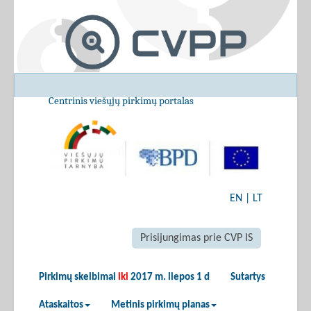
Centrinis viešųjų pirkimų portalas
EN
|
LT
Prisijungimas prie CVP IS
Pirkimų skelbimai
iki
2017 m. liepos 1 d
Sutartys
Ataskaitos
Metinis pirkimų planas