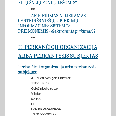
KITŲ ŠALIŲ FONDŲ LĖŠOMIS?
ne
AR PIRKIMAS ATLIEKAMAS
5.
CENTRINĖS VIEŠŲJŲ PIRKIMŲ
INFORMACINĖS SISTEMOS
PRIEMONĖMIS
(elektroninis pirkimas)
?
ne
II. PERKANČIOJI ORGANIZACIJA
ARBA PERKANTYSIS SUBJEKTAS
Perkančioji organizacija arba perkantysis
subjektas:
AB "Lietuvos geležinkeliai"
110053842
Geležinkelio g. 16
Vilnius
02100
LT
Evelina Pacevičienė
+370 66520327