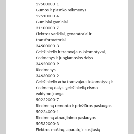
19500000-1
Gumos ir plastiko reikmenys
19510000-4
Guminiai gaminiai
31100000-7
Elektros varikliai, generatoriai ir
transformatoriai
34600000-3
Geležinkelio ir tramvajaus lokomotyvai,
riedmenys ir jungiamosios dalys
34620000-9
Riedmenys
34630000-2
Geležinkelio arba tramvajaus lokomotyvų ir
riedmenų dalys; geležinkelių eismo
valdymo įranga
50222000-7
Riedmenų remonto ir priežiūros paslaugos
50224000-1
Riedmenų atnaujinimo paslaugos
50532000-3
Elektros mašinų, aparatų ir susijusių