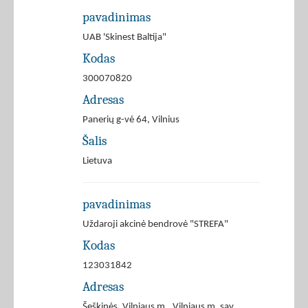
pavadinimas
UAB 'Skinest Baltija"
Kodas
300070820
Adresas
Panerių g-vė 64, Vilnius
Šalis
Lietuva
pavadinimas
Uždaroji akcinė bendrovė "STREFA"
Kodas
123031842
Adresas
Šeškinės, Vilniaus m., Vilniaus m. sav.