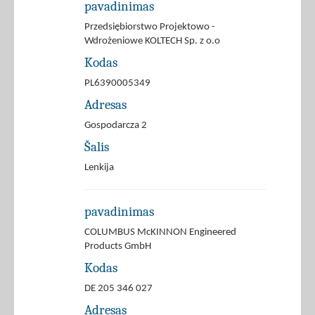
pavadinimas
Przedsiębiorstwo Projektowo -
Wdrożeniowe KOLTECH Sp. z o.o
Kodas
PL6390005349
Adresas
Gospodarcza 2
Šalis
Lenkija
pavadinimas
COLUMBUS McKINNON Engineered
Products GmbH
Kodas
DE 205 346 027
Adresas