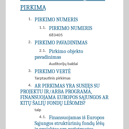
PIRKIMĄ
PIRKIMO NUMERIS
1.
PIRKIMO NUMERIS
1.1.
683405
PIRKIMO PAVADINIMAS
2.
Pirkimo objekto
2.1.
pavadinimas
Auditorijų baldai
PIRKIMO VERTĖ
3.
Tarptautinis pirkimas
AR PIRKIMAS YRA SUSIJĘS SU
4.
PROJEKTU IR/ARBA PROGRAMA,
FINANSUOJAMA EUROPOS SĄJUNGOS AR
KITŲ ŠALIŲ FONDŲ LĖŠOMIS?
taip
Finansuojamas iš Europos
4.1.
Sąjungos struktūrinių fondų lėšų