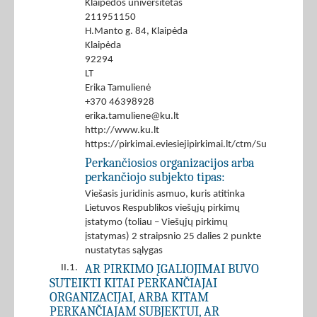
Klaipėdos universitetas
211951150
H.Manto g. 84, Klaipėda
Klaipėda
92294
LT
Erika Tamulienė
+370 46398928
erika.tamuliene@ku.lt
http://www.ku.lt
https://pirkimai.eviesiejipirkimai.lt/ctm/Supplier/
Perkančiosios organizacijos arba
perkančiojo subjekto tipas:
Viešasis juridinis asmuo, kuris atitinka
Lietuvos Respublikos viešųjų pirkimų
įstatymo (toliau – Viešųjų pirkimų
įstatymas) 2 straipsnio 25 dalies 2 punkte
nustatytas sąlygas
AR PIRKIMO ĮGALIOJIMAI BUVO
II.1.
SUTEIKTI KITAI PERKANČIAJAI
ORGANIZACIJAI, ARBA KITAM
PERKANČIAJAM SUBJEKTUI, AR