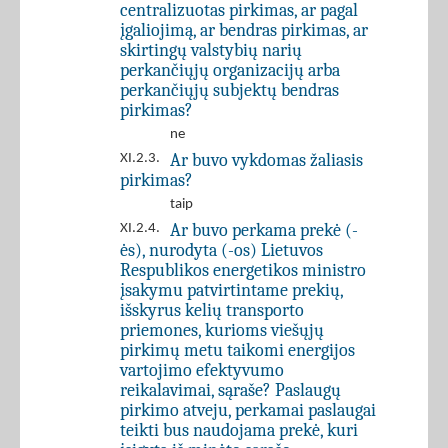
centralizuotas pirkimas, ar pagal
įgaliojimą, ar bendras pirkimas, ar
skirtingų valstybių narių
perkančiųjų organizacijų arba
perkančiųjų subjektų bendras
pirkimas?
ne
Ar buvo vykdomas žaliasis
XI.2.3.
pirkimas?
taip
Ar buvo perkama prekė (-
XI.2.4.
ės), nurodyta (-os) Lietuvos
Respublikos energetikos ministro
įsakymu patvirtintame prekių,
išskyrus kelių transporto
priemones, kurioms viešųjų
pirkimų metu taikomi energijos
vartojimo efektyvumo
reikalavimai, sąraše? Paslaugų
pirkimo atveju, perkamai paslaugai
teikti bus naudojama prekė, kuri