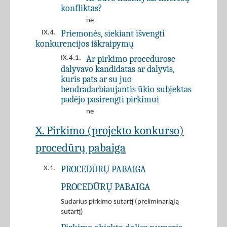
konfliktas?
ne
Priemonės, siekiant išvengti
IX.4.
konkurencijos iškraipymų
Ar pirkimo procedūrose
IX.4.1.
dalyvavo kandidatas ar dalyvis,
kuris pats ar su juo
bendradarbiaujantis ūkio subjektas
padėjo pasirengti pirkimui
ne
X. Pirkimo (projekto konkurso)
procedūrų pabaiga
PROCEDŪRŲ PABAIGA
X.1.
PROCEDŪRŲ PABAIGA
Sudarius pirkimo sutartį (preliminariąją
sutartį)