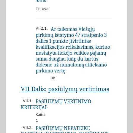
Šalis
Lietuva
Ar taikomas Viešųjų
VI.2.1.
pirkimų įstatymo 47 straipsnio 3
dalies 1 punkte įtvirtintas
kvalifikacijos reikalavimas, kuriuo
nustatyta tiekėjo veiklos pajamų
suma daugiau kaip du kartus
didesnė už numatomą atliekamo
pirkimo vertę
ne
VII Dalis: pasiūlymų vertinimas
PASIŪLYMŲ VERTINIMO
VII.1.
KRITERIJAI:
Kaina
1
PASIŪLYMŲ NEPATEIKĘ
VII.2.