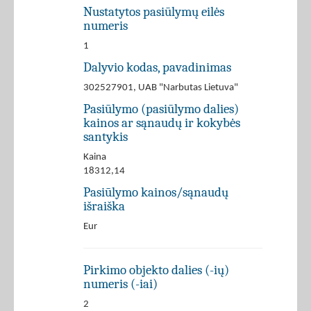
Nustatytos pasiūlymų eilės
numeris
1
Dalyvio kodas, pavadinimas
302527901, UAB "Narbutas Lietuva"
Pasiūlymo (pasiūlymo dalies)
kainos ar sąnaudų ir kokybės
santykis
Kaina
18312,14
Pasiūlymo kainos/sąnaudų
išraiška
Eur
Pirkimo objekto dalies (-ių)
numeris (-iai)
2