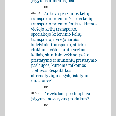
įsigyta iš minėto sąrašo.
ne
Ar buvo perkamos kelių
XI.2.5.
transporto priemonės arba kelių
transporto priemonėmis teikiamos
viešojo kelių transporto,
specialiojo keleivinio kelių
transporto, nereguliaraus
keleivinio transporto, atliekų
rinkimo, pašto siuntų vežimo
keliais, siuntinių vežimo, pašto
pristatymo ir siuntinių pristatymo
paslaugos, kurioms taikomos
Lietuvos Respublikos
alternatyviųjų degalų įstatymo
nuostatos?
ne
Ar vykdant pirkimą buvo
XI.2.6.
įsigytas inovatyvus produktas?
ne