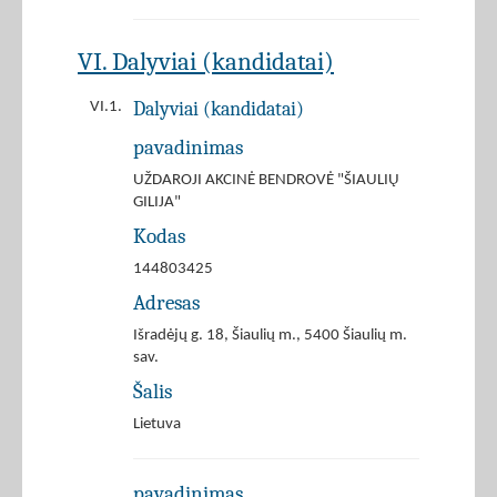
VI. Dalyviai (kandidatai)
Dalyviai (kandidatai)
VI.1.
pavadinimas
UŽDAROJI AKCINĖ BENDROVĖ "ŠIAULIŲ
GILIJA"
Kodas
144803425
Adresas
Išradėjų g. 18, Šiaulių m., 5400 Šiaulių m.
sav.
Šalis
Lietuva
pavadinimas