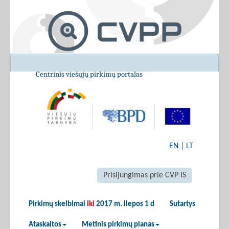
Centrinis viešųjų pirkimų portalas
EN
|
LT
Prisijungimas prie CVP IS
Pirkimų skelbimai
iki
2017 m. liepos 1 d
Sutartys
Ataskaitos
Metinis pirkimų planas