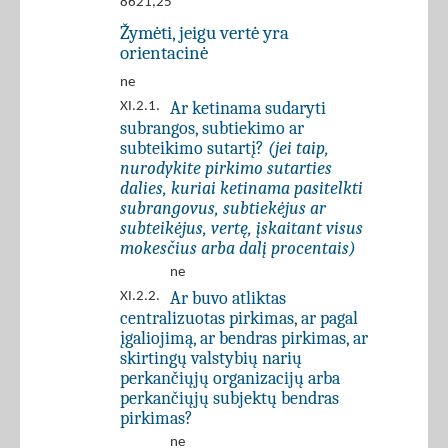
8621,25
Žymėti, jeigu vertė yra
orientacinė
ne
Ar ketinama sudaryti
XI.2.1.
subrangos, subtiekimo ar
subteikimo sutartį?
(jei taip,
nurodykite pirkimo sutarties
dalies, kuriai ketinama pasitelkti
subrangovus, subtiekėjus ar
subteikėjus, vertę, įskaitant visus
mokesčius arba dalį procentais)
ne
Ar buvo atliktas
XI.2.2.
centralizuotas pirkimas, ar pagal
įgaliojimą, ar bendras pirkimas, ar
skirtingų valstybių narių
perkančiųjų organizacijų arba
perkančiųjų subjektų bendras
pirkimas?
ne