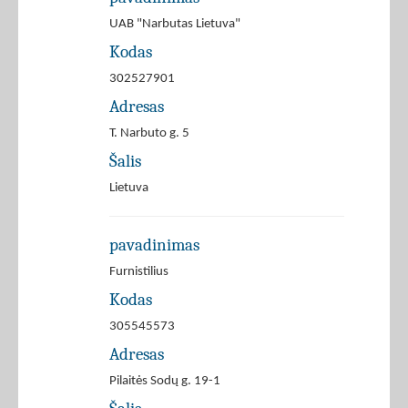
UAB "Narbutas Lietuva"
Kodas
302527901
Adresas
T. Narbuto g. 5
Šalis
Lietuva
pavadinimas
Furnistilius
Kodas
305545573
Adresas
Pilaitės Sodų g. 19-1