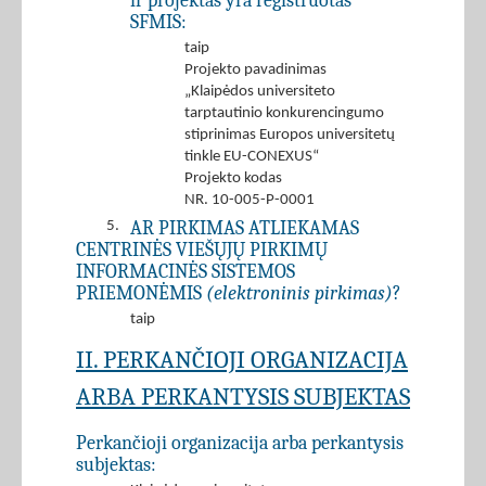
ir projektas yra registruotas
SFMIS:
taip
Projekto pavadinimas
„Klaipėdos universiteto
tarptautinio konkurencingumo
stiprinimas Europos universitetų
tinkle EU-CONEXUS“
Projekto kodas
NR. 10-005-P-0001
AR PIRKIMAS ATLIEKAMAS
5.
CENTRINĖS VIEŠŲJŲ PIRKIMŲ
INFORMACINĖS SISTEMOS
PRIEMONĖMIS
(elektroninis pirkimas)
?
taip
II. PERKANČIOJI ORGANIZACIJA
ARBA PERKANTYSIS SUBJEKTAS
Perkančioji organizacija arba perkantysis
subjektas: