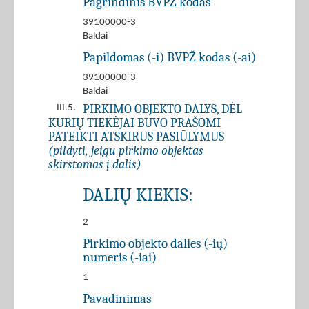
Pagrindinis BVPŽ kodas
39100000-3
Baldai
Papildomas (-i) BVPŽ kodas (-ai)
39100000-3
Baldai
PIRKIMO OBJEKTO DALYS, DĖL
III.5.
KURIŲ TIEKĖJAI BUVO PRAŠOMI
PATEIKTI ATSKIRUS PASIŪLYMUS
(pildyti, jeigu pirkimo objektas
skirstomas į dalis)
DALIŲ KIEKIS:
2
Pirkimo objekto dalies (-ių)
numeris (-iai)
1
Pavadinimas