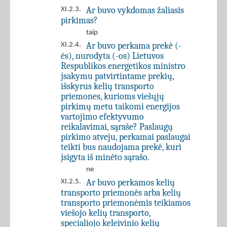
Ar buvo vykdomas žaliasis
XI.2.3.
pirkimas?
taip
Ar buvo perkama prekė (-
XI.2.4.
ės), nurodyta (-os) Lietuvos
Respublikos energetikos ministro
įsakymu patvirtintame prekių,
išskyrus kelių transporto
priemones, kurioms viešųjų
pirkimų metu taikomi energijos
vartojimo efektyvumo
reikalavimai, sąraše? Paslaugų
pirkimo atveju, perkamai paslaugai
teikti bus naudojama prekė, kuri
įsigyta iš minėto sąrašo.
ne
Ar buvo perkamos kelių
XI.2.5.
transporto priemonės arba kelių
transporto priemonėmis teikiamos
viešojo kelių transporto,
specialiojo keleivinio kelių