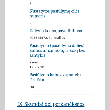
2
Nustatytos pasiūlymų eilės
numeris
2
Dalyvio kodas, pavadinimas
305545573, Furnistilius
Pasiūlymo (pasiūlymo dalies)
kainos ar sąnaudų ir kokybės
santykis
Kaina
17569,20
Pasiūlymo kainos/sąnaudų
išraiška
Eur
IX. Skundai dėl perkančiosios