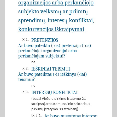
organizacijos arba perkančiojo
subjekto veiksmų ar priimtų
sprendimų, interesų konfliktai,
konkurencijos iškraipymai
PRETENZIJOS
IX.1.
Ar buvo pateikta (-os) pretenzija (-os)
perkančiajai organizacijai arba
perkančiajam subjektui?
ne
IEŠKINIAI TEISMUI
IX.2.
Ar buvo pateiktas (-i) ieškinys (-iai)
teismui?
ne
INTERESŲ KONFLIKTAI
IX.3.
(pagal Viešųjų pirkimų įstatymo 21
straipsnį arba Komunalinio sektoriaus
pirkimų įstatymo 33 straipsnį)
Ar buvo nustatytas interesų
IX.3.1.