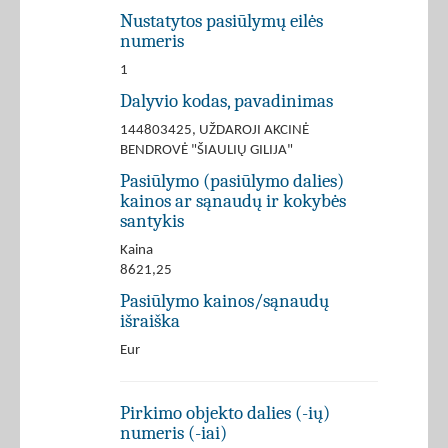
Nustatytos pasiūlymų eilės
numeris
1
Dalyvio kodas, pavadinimas
144803425, UŽDAROJI AKCINĖ
BENDROVĖ "ŠIAULIŲ GILIJA"
Pasiūlymo (pasiūlymo dalies)
kainos ar sąnaudų ir kokybės
santykis
Kaina
8621,25
Pasiūlymo kainos/sąnaudų
išraiška
Eur
Pirkimo objekto dalies (-ių)
numeris (-iai)