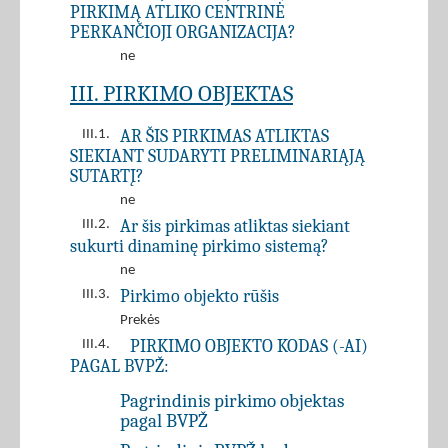
PIRKIMĄ ATLIKO CENTRINĖ
PERKANČIOJI ORGANIZACIJA?
ne
III. PIRKIMO OBJEKTAS
AR ŠIS PIRKIMAS ATLIKTAS
III.1.
SIEKIANT SUDARYTI PRELIMINARIĄJĄ
SUTARTĮ?
ne
Ar šis pirkimas atliktas siekiant
III.2.
sukurti dinaminę pirkimo sistemą?
ne
Pirkimo objekto rūšis
III.3.
Prekės
PIRKIMO OBJEKTO KODAS (-AI)
III.4.
PAGAL BVPŽ:
Pagrindinis pirkimo objektas
pagal BVPŽ