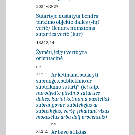
2024-02-29
Sutartyje nustatyta bendra
pirkimo objekto dalies (-ių)
vertė/ Bendra numatoma
sutarties vertė (Eur)
18312,14
Žymėti, jeigu vertė yra
orientacinė
ne
Ar ketinama sudaryti
XI.2.1.
subrangos, subtiekimo ar
subteikimo sutartį?
(jei taip,
nurodykite pirkimo sutarties
dalies, kuriai ketinama pasitelkti
subrangovus, subtiekėjus ar
subteikėjus, vertę, įskaitant visus
mokesčius arba dalį procentais)
ne
Ar buvo atliktas
XI.2.2.