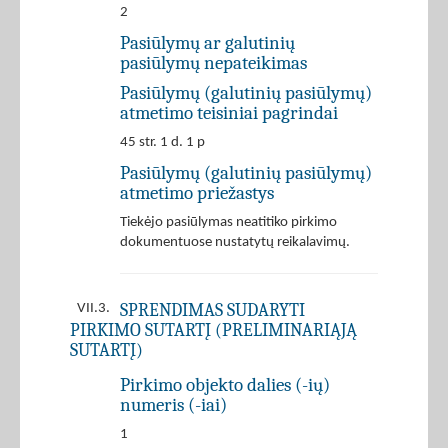
2
Pasiūlymų ar galutinių
pasiūlymų nepateikimas
Pasiūlymų (galutinių pasiūlymų)
atmetimo teisiniai pagrindai
45 str. 1 d. 1 p
Pasiūlymų (galutinių pasiūlymų)
atmetimo priežastys
Tiekėjo pasiūlymas neatitiko pirkimo
dokumentuose nustatytų reikalavimų.
SPRENDIMAS SUDARYTI
VII.3.
PIRKIMO SUTARTĮ (PRELIMINARIĄJĄ
SUTARTĮ)
Pirkimo objekto dalies (-ių)
numeris (-iai)
1