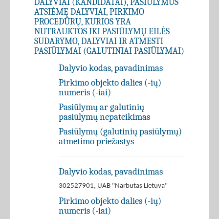
DALYVIAI (KANDIDATAI), PASIŪLYMUS
ATSIĖMĘ DALYVIAI, PIRKIMO
PROCEDŪRŲ, KURIOS YRA
NUTRAUKTOS IKI PASIŪLYMŲ EILĖS
SUDARYMO, DALYVIAI IR ATMESTI
PASIŪLYMAI (GALUTINIAI PASIŪLYMAI)
Dalyvio kodas, pavadinimas
Pirkimo objekto dalies (-ių)
numeris (-iai)
Pasiūlymų ar galutinių
pasiūlymų nepateikimas
Pasiūlymų (galutinių pasiūlymų)
atmetimo priežastys
Dalyvio kodas, pavadinimas
302527901, UAB "Narbutas Lietuva"
Pirkimo objekto dalies (-ių)
numeris (-iai)