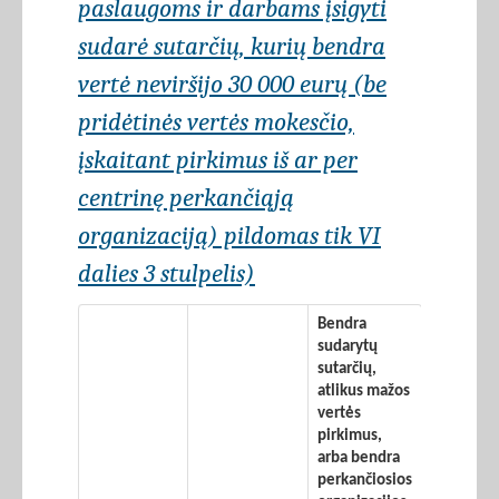
paslaugoms ir darbams įsigyti
sudarė sutarčių, kurių bendra
vertė neviršijo 30 000 eurų (be
pridėtinės vertės mokesčio,
įskaitant pirkimus iš ar per
centrinę perkančiąją
organizaciją) pildomas tik VI
dalies 3 stulpelis)
Bendra
sudarytų
sutarčių,
atlikus mažos
vertės
pirkimus,
arba bendra
perkančiosios