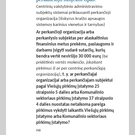
Centrinių valstybinio administravimo
subjektų sistemai priklausanti perkančioji
organizacija (išskyrus krašto apsaugos
sistemos karinius vienetus ir tarnybas)
Ar perkančioji organizacija arba
perkantysis subjektas per ataskaitinius
finansinius metus prekėms, paslaugoms ir
darbams įsigyti sudarė sutarčių, kurių
bendra vertė neviršijo 30 000 eurų
(be
pridėtinės vertės mokesčio, įskaitant
pirkimus iš ar per centrinę perkančiąją
organizaciją)
, t. y. ar perkančiajai
organizacijai arba perkančiajam subjektui
pagal Viešųjų pirkimų įstatymo 25
straipsnio 5 dalies arba Komunalinio
sektoriaus pirkimų įstatymo 37 straipsnio
4 dalies nuostatas netaikoma pareiga
pirkimus vykdyti laikantis Viešųjų pirkimų
įstatymo arba Komunalinio sektoriaus
pirkimų įstatymo?
ne