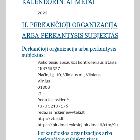
KALENDORINIAI METAI
2022
II. PERKANČIOJI ORGANIZACIJA
ARBA PERKANTYSIS SUBJEKTAS
Perkančioji organizacija arba perkantysis
subjektas:
Vaiko teisių apsaugos kontrolieriaus įstaiga
188755327
Plačioji g. 10, Vilniaus m., Vilniaus
Vilnius
01308
LT
Reda Jasinskienė
+370 52107176
reda.jasinskiene@vtaki.lt
http://vtaki.lt
https://pirkimai.eviesiejipirkimai.lt/ctm/Supplier/
Perkančiosios organizacijos arba
perkančiojo subjekto tipas: