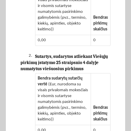
visais privalomais mokesčiais
ir visomis sutartyse
numatytomis pasirinkimo
galimybėmis (pvz., termino,
Bendras
kiekių, apimties, objekto
pirkimų
keitimo))
skaičius
0,00
0
2.
Sutartys, sudarytos atliekant Viešųjų
pirkimų įstatymo 25 straipsnio 4 dalyje
numatytus viešuosius pirkimus
Bendra sudarytų sutarčių
vertė
(Eur, nurodoma su
visais privalomais mokesčiais
ir visomis sutartyse
numatytomis pasirinkimo
galimybėmis (pvz., termino,
Bendras
kiekių, apimties, objekto
pirkimų
keitimo))
skaičius
0,00
0