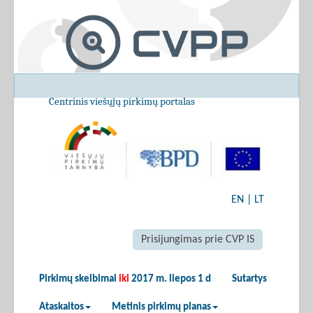
Centrinis viešųjų pirkimų portalas
EN
|
LT
Prisijungimas prie CVP IS
Pirkimų skelbimai
iki
2017 m. liepos 1 d
Sutartys
Ataskaitos
Metinis pirkimų planas