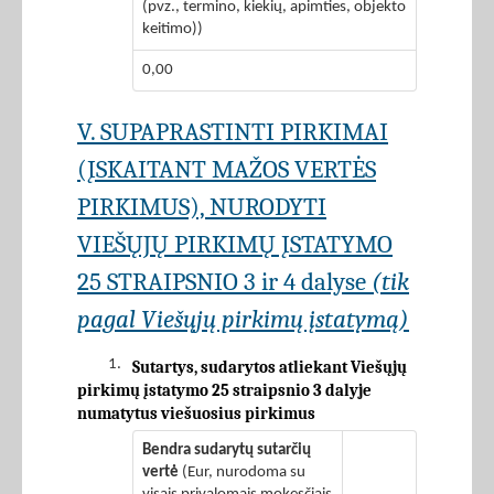
(pvz., termino, kiekių, apimties, objekto
keitimo))
0,00
V. SUPAPRASTINTI PIRKIMAI
(ĮSKAITANT MAŽOS VERTĖS
PIRKIMUS), NURODYTI
VIEŠŲJŲ PIRKIMŲ ĮSTATYMO
25 STRAIPSNIO 3 ir 4 dalyse
(tik
pagal Viešųjų pirkimų įstatymą)
1.
Sutartys, sudarytos atliekant Viešųjų
pirkimų įstatymo 25 straipsnio 3 dalyje
numatytus viešuosius pirkimus
Bendra sudarytų sutarčių
vertė
(Eur, nurodoma su