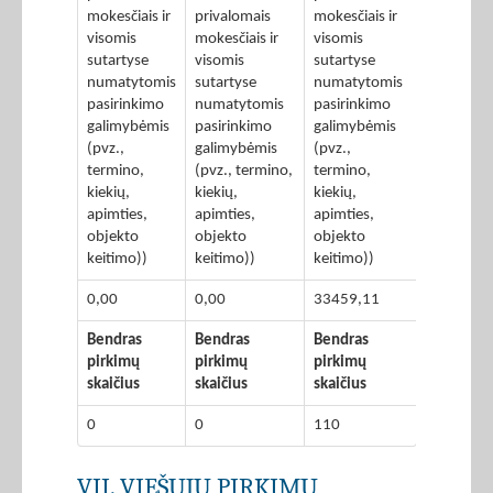
mokesčiais ir
privalomais
mokesčiais ir
visomis
mokesčiais ir
visomis
sutartyse
visomis
sutartyse
numatytomis
sutartyse
numatytomis
pasirinkimo
numatytomis
pasirinkimo
galimybėmis
pasirinkimo
galimybėmis
(pvz.,
galimybėmis
(pvz.,
termino,
(pvz., termino,
termino,
kiekių,
kiekių,
kiekių,
apimties,
apimties,
apimties,
objekto
objekto
objekto
keitimo))
keitimo))
keitimo))
0,00
0,00
33459,11
Bendras
Bendras
Bendras
pirkimų
pirkimų
pirkimų
skaičius
skaičius
skaičius
0
0
110
VII. VIEŠŲJŲ PIRKIMŲ