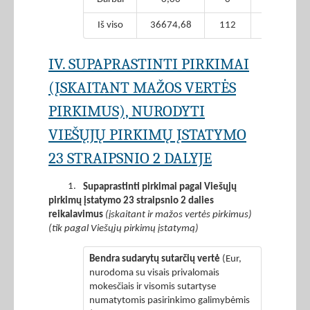
Iš viso
36674,68
112
0,00
IV. SUPAPRASTINTI PIRKIMAI
(ĮSKAITANT MAŽOS VERTĖS
PIRKIMUS), NURODYTI
VIEŠŲJŲ PIRKIMŲ ĮSTATYMO
23 STRAIPSNIO 2 DALYJE
1.
Supaprastinti pirkimai pagal Viešųjų
pirkimų įstatymo 23 straipsnio 2 dalies
reikalavimus
(įskaitant ir mažos vertės pirkimus)
(tik pagal Viešųjų pirkimų įstatymą)
Bendra sudarytų sutarčių vertė
(Eur,
nurodoma su visais privalomais
mokesčiais ir visomis sutartyse
numatytomis pasirinkimo galimybėmis