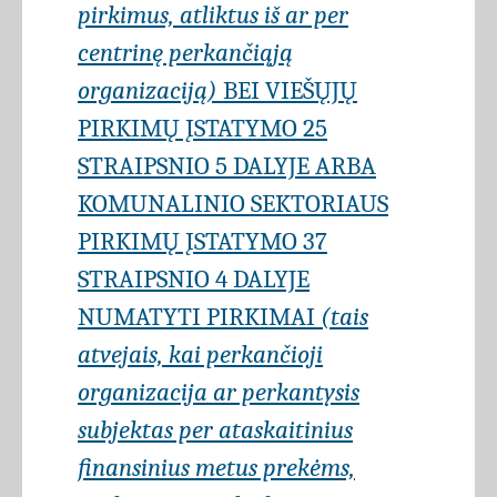
pirkimus, atliktus iš ar per
centrinę perkančiąją
organizaciją)
BEI VIEŠŲJŲ
PIRKIMŲ ĮSTATYMO 25
STRAIPSNIO 5 DALYJE ARBA
KOMUNALINIO SEKTORIAUS
PIRKIMŲ ĮSTATYMO 37
STRAIPSNIO 4 DALYJE
NUMATYTI PIRKIMAI
(tais
atvejais, kai perkančioji
organizacija ar perkantysis
subjektas per ataskaitinius
finansinius metus prekėms,