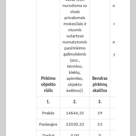
nurodoma su
nurodoma s
visais
visais
privalomais
privalomais
mokesčiais ir
mokesčiais i
visomis
visomis
sutartyse
sutartyse
numatytomis
numatytomi
pasirinkimo
pasirinkimo
galimybėmis
galimybėmi
(pvz.,
(pvz.,
termino,
termino,
kiekių,
kiekių,
Pirkimo
apimties,
Bendras
apimties,
objekto
objekto
pirkimų
objekto
rūšis
keitimo))
skaičius
keitimo))
1.
2.
3.
4.
Prekės
14644,35
59
0,00
Paslaugos
22030,33
53
0,00
Darbai
0,00
0
0,00