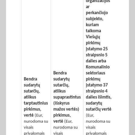
organizacijos
ar
perkančiojo
subjekto,
kuriam
taikoma
Viešųjų
pirkimų
įstatymo 25
straipsnio 5
dalies arba
Komunalinio
Bendra
sektoriaus
Bendra
sudarytų
pirkimų
sudarytų
sutarčių,
įstatymo 37
sutarčių,
atlikus
straipsnio 4
atlikus
supaprastintus
dalies išimtis,
tarptautinius
(išskyrus
sudarytų
pirkimus,
mažos vertės)
sutarčių vertė
vertė
(Eur,
pirkimus,
(Eur,
nurodoma su
vertė
(Eur,
nurodoma su
visais
nurodoma su
visais
privalomais
visais
privalomais