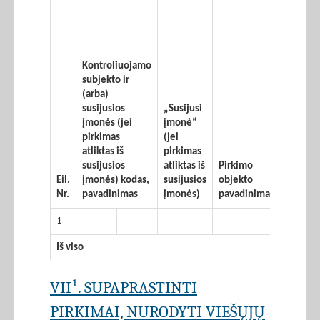
Kontroliuojamo
subjekto ir
(arba)
susijusios
„Susijusi
įmonės (jei
įmonė“
pirkimas
(jei
atliktas iš
pirkimas
susijusios
atliktas iš
Pirkimo
Sutarti
Eil.
įmonės) kodas,
susijusios
objekto
sudary
Nr.
pavadinimas
įmonės)
pavadinimas
data
1
Iš viso
VII¹. SUPAPRASTINTI
PIRKIMAI, NURODYTI VIEŠŲJŲ