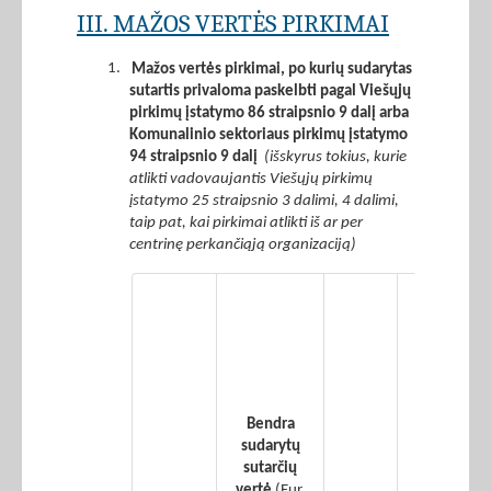
III. MAŽOS VERTĖS PIRKIMAI
1.
Mažos vertės pirkimai, po kurių sudarytas
sutartis privaloma paskelbti pagal Viešųjų
pirkimų įstatymo 86 straipsnio 9 dalį arba
Komunalinio sektoriaus pirkimų įstatymo
94 straipsnio 9 dalį
(išskyrus tokius, kurie
atlikti vadovaujantis Viešųjų pirkimų
įstatymo 25 straipsnio 3 dalimi, 4 dalimi,
taip pat, kai pirkimai atlikti iš ar per
centrinę perkančiąją organizaciją)
Iš 2
stulpelyje
nurodytos
vertės –
įvykdytų
žaliųjų
Bendra
pirkimų
sudarytų
sudarytų
sutarčių
sutarčių
vertė
(Eur,
vertė
(Eur,