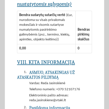
nustatytomis sąlygomis)
Bendra sudarytų sutarčių vertė
(Eur,
nurodoma su visais privalomais
mokesčiais ir visomis sutartyse
numatytomis pasirinkimo
Bendras
galimybėmis (pvz., termino, kiekių,
pirkimų
apimties, objekto keitimo))
skaičius
0,00
0
VIII. KITA INFORMACIJA
ASMUO, ATSAKINGAS UŽ
1.
ATASKAITOS PILDYMĄ
Vardas: Reda Jasinskienė
Telefono numeris: +370 52107176
Elektroninio pašto adresas:
reda.jasinskiene@vtaki.lt
Papildoma informacija
2.