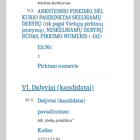
Atviras konkursas
ANKSTESNIO PIRKIMO, DĖL
V.3.
KURIO PASIRINKTAS SKELBIAMŲ
DERYBŲ (tik pagal Viešųjų pirkimų
įstatymą), NESKELBIAMŲ DERYBŲ
BŪDAS, PIRKIMO NUMERIS (-IAI)
Eil.Nr.
1
Pirkimo numeris
VI. Dalyviai (kandidatai)
Dalyviai (kandidatai)
VI.1.
pavadinimas
AB „Kelių priežiūra“
Kodas
232112130