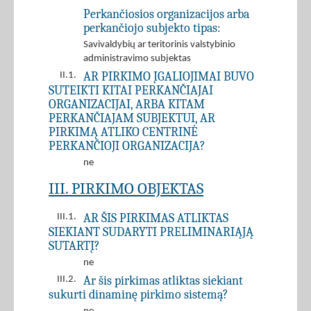
Perkančiosios organizacijos arba
perkančiojo subjekto tipas:
Savivaldybių ar teritorinis valstybinio
administravimo subjektas
AR PIRKIMO ĮGALIOJIMAI BUVO
II.1.
SUTEIKTI KITAI PERKANČIAJAI
ORGANIZACIJAI, ARBA KITAM
PERKANČIAJAM SUBJEKTUI, AR
PIRKIMĄ ATLIKO CENTRINĖ
PERKANČIOJI ORGANIZACIJA?
ne
III. PIRKIMO OBJEKTAS
AR ŠIS PIRKIMAS ATLIKTAS
III.1.
SIEKIANT SUDARYTI PRELIMINARIĄJĄ
SUTARTĮ?
ne
Ar šis pirkimas atliktas siekiant
III.2.
sukurti dinaminę pirkimo sistemą?