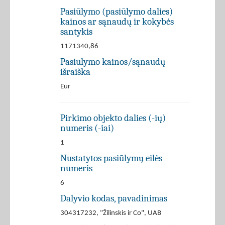
Pasiūlymo (pasiūlymo dalies)
kainos ar sąnaudų ir kokybės
santykis
1171340,86
Pasiūlymo kainos/sąnaudų
išraiška
Eur
Pirkimo objekto dalies (-ių)
numeris (-iai)
1
Nustatytos pasiūlymų eilės
numeris
6
Dalyvio kodas, pavadinimas
304317232, "Žilinskis ir Co", UAB