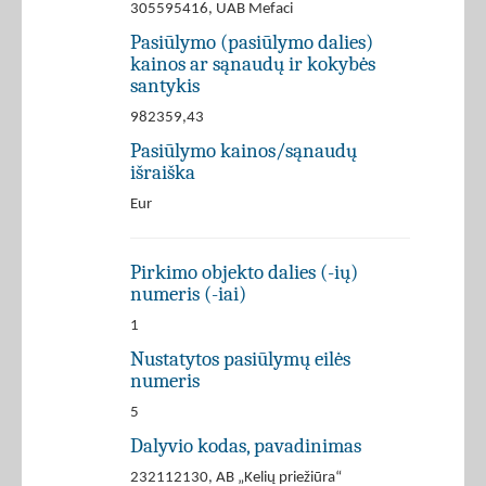
305595416, UAB Mefaci
Pasiūlymo (pasiūlymo dalies)
kainos ar sąnaudų ir kokybės
santykis
982359,43
Pasiūlymo kainos/sąnaudų
išraiška
Eur
Pirkimo objekto dalies (-ių)
numeris (-iai)
1
Nustatytos pasiūlymų eilės
numeris
5
Dalyvio kodas, pavadinimas
232112130, AB „Kelių priežiūra“