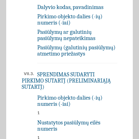
Dalyvio kodas, pavadinimas
Pirkimo objekto dalies (-ių)
numeris (-iai)
Pasiūlymų ar galutinių
pasiūlymų nepateikimas
Pasiūlymų (galutinių pasiūlymų)
atmetimo priežastys
SPRENDIMAS SUDARYTI
VII.3.
PIRKIMO SUTARTĮ (PRELIMINARIĄJĄ
SUTARTĮ)
Pirkimo objekto dalies (-ių)
numeris (-iai)
1
Nustatytos pasiūlymų eilės
numeris
1