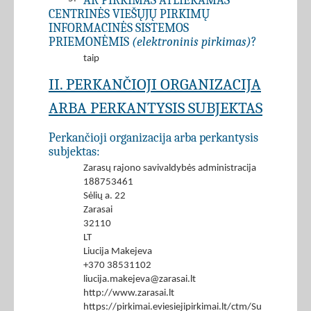
AR PIRKIMAS ATLIEKAMAS
CENTRINĖS VIEŠŲJŲ PIRKIMŲ
INFORMACINĖS SISTEMOS
PRIEMONĖMIS
(elektroninis pirkimas)
?
taip
II. PERKANČIOJI ORGANIZACIJA
ARBA PERKANTYSIS SUBJEKTAS
Perkančioji organizacija arba perkantysis
subjektas:
Zarasų rajono savivaldybės administracija
188753461
Sėlių a. 22
Zarasai
32110
LT
Liucija Makejeva
+370 38531102
liucija.makejeva@zarasai.lt
http://www.zarasai.lt
https://pirkimai.eviesiejipirkimai.lt/ctm/Supplier/