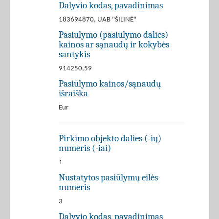
Dalyvio kodas, pavadinimas
183694870, UAB "ŠILINĖ"
Pasiūlymo (pasiūlymo dalies)
kainos ar sąnaudų ir kokybės
santykis
914250,59
Pasiūlymo kainos/sąnaudų
išraiška
Eur
Pirkimo objekto dalies (-ių)
numeris (-iai)
1
Nustatytos pasiūlymų eilės
numeris
3
Dalyvio kodas, pavadinimas