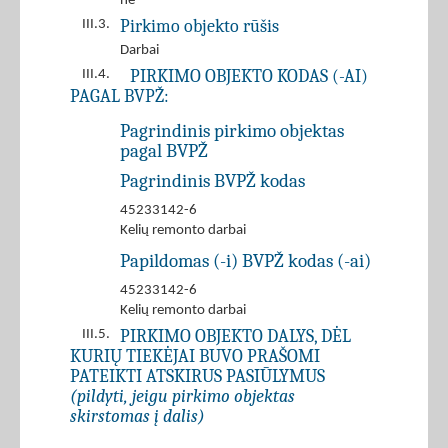
ne
Pirkimo objekto rūšis
III.3.
Darbai
PIRKIMO OBJEKTO KODAS (-AI)
III.4.
PAGAL BVPŽ:
Pagrindinis pirkimo objektas
pagal BVPŽ
Pagrindinis BVPŽ kodas
45233142-6
Kelių remonto darbai
Papildomas (-i) BVPŽ kodas (-ai)
45233142-6
Kelių remonto darbai
PIRKIMO OBJEKTO DALYS, DĖL
III.5.
KURIŲ TIEKĖJAI BUVO PRAŠOMI
PATEIKTI ATSKIRUS PASIŪLYMUS
(pildyti, jeigu pirkimo objektas
skirstomas į dalis)