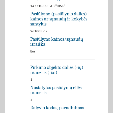
147710353, AB "HISK"
Pasiūlymo (pasiūlymo dalies)
kainos ar sąnaudų ir kokybės
santykis
961883,69
Pasiūlymo kainos/sąnaudų
išraiška
Eur
Pirkimo objekto dalies (-ių)
numeris (-iai)
1
Nustatytos pasiūlymų eilės
numeris
4
Dalyvio kodas, pavadinimas