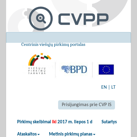
Centrinis viešųjų pirkimų portalas
EN
|
LT
Prisijungimas prie CVP IS
Pirkimų skelbimai
iki
2017 m. liepos 1 d
Sutartys
Ataskaitos
Metinis pirkimų planas