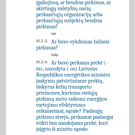
įgaliojimą, ar bendras pirkimas, ar
skirtingų valstybių narių
perkančiųjų organizacijų arba
perkančiųjų subjektų bendras
pirkimas?
ne
Ar buvo vykdomas žaliasis
XI.2.3.
pirkimas?
taip
Ar buvo perkama prekė (-
XI.2.4.
ės), nurodyta (-os) Lietuvos
Respublikos energetikos ministro
įsakymu patvirtintame prekių,
išskyrus kelių transporto
priemones, kurioms viešųjų
pirkimų metu taikomi energijos
vartojimo efektyvumo
reikalavimai, sąraše? Paslaugų
pirkimo atveju, perkamai paslaugai
teikti bus naudojama prekė, kuri
įsigyta iš minėto sąrašo.