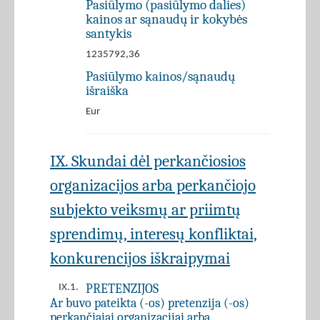
Pasiūlymo (pasiūlymo dalies)
kainos ar sąnaudų ir kokybės
santykis
1235792,36
Pasiūlymo kainos/sąnaudų
išraiška
Eur
IX. Skundai dėl perkančiosios
organizacijos arba perkančiojo
subjekto veiksmų ar priimtų
sprendimų, interesų konfliktai,
konkurencijos iškraipymai
PRETENZIJOS
IX.1.
Ar buvo pateikta (-os) pretenzija (-os)
perkančiajai organizacijai arba