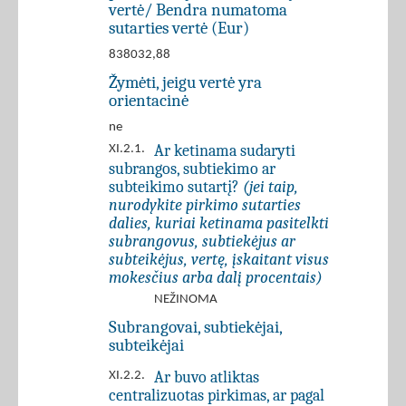
vertė/ Bendra numatoma
sutarties vertė (Eur)
838032,88
Žymėti, jeigu vertė yra
orientacinė
ne
Ar ketinama sudaryti
XI.2.1.
subrangos, subtiekimo ar
subteikimo sutartį?
(jei taip,
nurodykite pirkimo sutarties
dalies, kuriai ketinama pasitelkti
subrangovus, subtiekėjus ar
subteikėjus, vertę, įskaitant visus
mokesčius arba dalį procentais)
NEŽINOMA
Subrangovai, subtiekėjai,
subteikėjai
Ar buvo atliktas
XI.2.2.
centralizuotas pirkimas, ar pagal