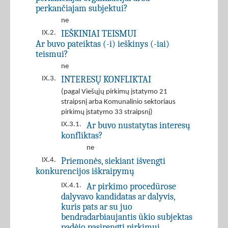
perkančiajam subjektui?
ne
IEŠKINIAI TEISMUI
IX.2.
Ar buvo pateiktas (-i) ieškinys (-iai)
teismui?
ne
INTERESŲ KONFLIKTAI
IX.3.
(pagal Viešųjų pirkimų įstatymo 21
straipsnį arba Komunalinio sektoriaus
pirkimų įstatymo 33 straipsnį)
Ar buvo nustatytas interesų
IX.3.1.
konfliktas?
ne
Priemonės, siekiant išvengti
IX.4.
konkurencijos iškraipymų
Ar pirkimo procedūrose
IX.4.1.
dalyvavo kandidatas ar dalyvis,
kuris pats ar su juo
bendradarbiaujantis ūkio subjektas
padėjo pasirengti pirkimui