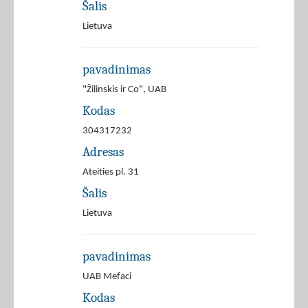
Šalis
Lietuva
pavadinimas
"Žilinskis ir Co", UAB
Kodas
304317232
Adresas
Ateities pl. 31
Šalis
Lietuva
pavadinimas
UAB Mefaci
Kodas