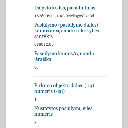
Dalyvio kodas, pavadinimas
167600971, UAB "Melingos" keliai
Pasiūlymo (pasiūlymo dalies)
kainos ar sąnaudų ir kokybės
santykis
838032,88
Pasiūlymo kainos/sąnaudų
išraiška
Eur
Pirkimo objekto dalies (-ių)
numeris (-iai)
1
Nustatytos pasiūlymų eilės
numeris
2