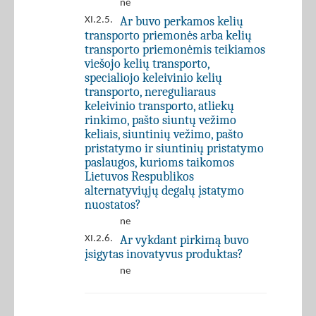
ne
Ar buvo perkamos kelių
XI.2.5.
transporto priemonės arba kelių
transporto priemonėmis teikiamos
viešojo kelių transporto,
specialiojo keleivinio kelių
transporto, nereguliaraus
keleivinio transporto, atliekų
rinkimo, pašto siuntų vežimo
keliais, siuntinių vežimo, pašto
pristatymo ir siuntinių pristatymo
paslaugos, kurioms taikomos
Lietuvos Respublikos
alternatyviųjų degalų įstatymo
nuostatos?
ne
Ar vykdant pirkimą buvo
XI.2.6.
įsigytas inovatyvus produktas?
ne