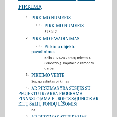
PIRKIMĄ
PIRKIMO NUMERIS
1.
PIRKIMO NUMERIS
1.1.
675317
PIRKIMO PAVADINIMAS
2.
Pirkimo objekto
2.1.
pavadinimas
Kelio ZR7424 Zarasų miesto J.
Gruodžio g. kapitalinio remonto
darbai
PIRKIMO VERTĖ
3.
Supaprastintas pirkimas
AR PIRKIMAS YRA SUSIJĘS SU
4.
PROJEKTU IR/ARBA PROGRAMA,
FINANSUOJAMA EUROPOS SĄJUNGOS AR
KITŲ ŠALIŲ FONDŲ LĖŠOMIS?
ne
5.