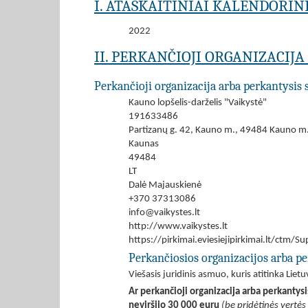
I. ATASKAITINIAI KALENDORIN
2022
II. PERKANČIOJI ORGANIZACIJ
Perkančioji organizacija arba perkantysis 
Kauno lopšelis-darželis "Vaikystė"
191633486
Partizanų g. 42, Kauno m., 49484 Kauno m.
Kaunas
49484
LT
Dalė Majauskienė
+370 37313086
info@vaikystes.lt
http://www.vaikystes.lt
https://pirkimai.eviesiejipirkimai.lt/ctm
Perkančiosios organizacijos arba pe
Viešasis juridinis asmuo, kuris atitinka Lie
Ar perkančioji organizacija arba perkantys
neviršijo 30 000 eurų
(be pridėtinės vertės