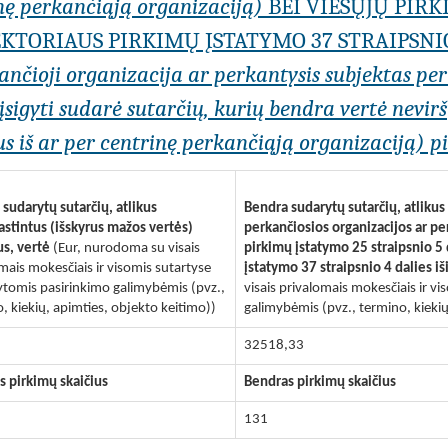
inę perkančiąją organizaciją)
BEI VIEŠŲJŲ PIRK
KTORIAUS PIRKIMŲ ĮSTATYMO 37 STRAIPSNI
kančioji organizacija ar perkantysis subjektas pe
igyti sudarė sutarčių, kurių bendra vertė nevirši
s iš ar per centrinę perkančiąją organizaciją) pil
sudarytų sutarčių, atlikus
Bendra sudarytų sutarčių, atliku
stintus (išskyrus mažos vertės)
perkančiosios organizacijos ar p
us, vertė
(Eur, nurodoma su visais
pirkimų įstatymo 25 straipsnio 5
mais mokesčiais ir visomis sutartyse
įstatymo 37 straipsnio 4 dalies iš
tomis pasirinkimo galimybėmis (pvz.,
visais privalomais mokesčiais ir 
, kiekių, apimties, objekto keitimo))
galimybėmis (pvz., termino, kiekių
32518,33
s pirkimų skaičius
Bendras pirkimų skaičius
131