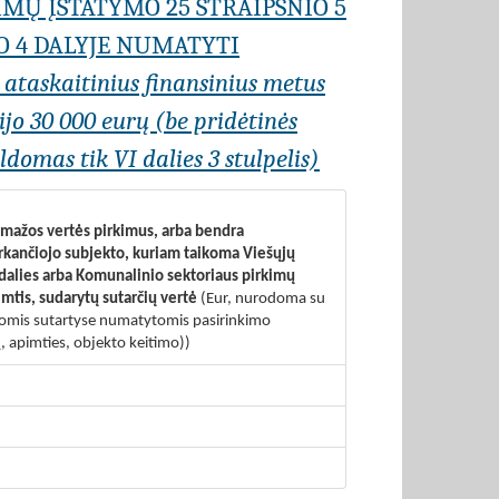
IMŲ ĮSTATYMO 25 STRAIPSNIO 5
O 4 DALYJE NUMATYTI
r ataskaitinius finansinius metus
jo 30 000 eurų (be pridėtinės
domas tik VI dalies 3 stulpelis)
s mažos vertės pirkimus, arba bendra
erkančiojo subjekto, kuriam taikoma Viešųjų
 dalies arba Komunalinio sektoriaus pirkimų
imtis, sudarytų sutarčių vertė
(Eur, nurodoma su
visomis sutartyse numatytomis pasirinkimo
, apimties, objekto keitimo))