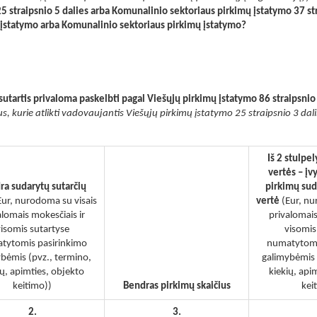
5 straipsnio 5 dalies arba Komunalinio sektoriaus pirkimų įstatymo 37 st
ų įstatymo arba Komunalinio sektoriaus pirkimų įstatymo?
sutartis privaloma paskelbti pagal Viešųjų pirkimų įstatymo 86 straipsnio
us, kurie atlikti vadovaujantis Viešųjų pirkimų įstatymo 25 straipsnio 3 dalimi
Iš 2 stulpe
vertės – įv
ra sudarytų sutarčių
pirkimų sud
Eur, nurodoma su visais
vertė
(Eur, nu
alomais mokesčiais ir
privalomais
isomis sutartyse
visomis
tytomis pasirinkimo
numatytomi
bėmis (pvz., termino,
galimybėmis 
ių, apimties, objekto
kiekių, api
keitimo))
Bendras pirkimų skaičius
kei
2.
3.