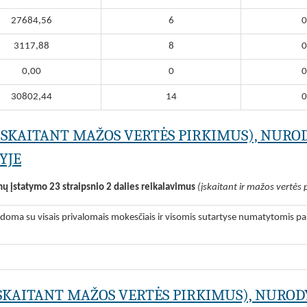
27684,56
6
0
3117,88
8
0
0,00
0
0
30802,44
14
0
(ĮSKAITANT MAŽOS VERTĖS PIRKIMUS), NURO
YJE
mų įstatymo 23 straipsnio 2 dalies reikalavimus
(įskaitant ir mažos vertės 
odoma su visais privalomais mokesčiais ir visomis sutartyse numatytomis pas
ĮSKAITANT MAŽOS VERTĖS PIRKIMUS), NUROD