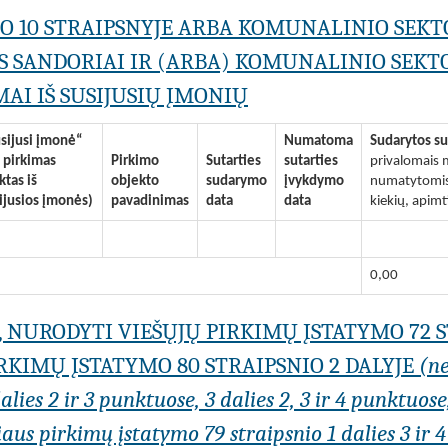
MO 10 STRAIPSNYJE ARBA KOMUNALINIO SEKT
S SANDORIAI IR (ARBA) KOMUNALINIO SEKTO
AI IŠ SUSIJUSIŲ ĮMONIŲ
sijusi įmonė“
Numatoma
Sudarytos su
i pirkimas
Pirkimo
Sutarties
sutarties
privalomais m
iktas iš
objekto
sudarymo
įvykdymo
numatytomis 
ijusios įmonės)
pavadinimas
data
data
kiekių, apimt
0,00
I, NURODYTI VIEŠŲJŲ PIRKIMŲ ĮSTATYMO 72 
KIMŲ ĮSTATYMO 80 STRAIPSNIO 2 DALYJE
(n
lies 2 ir 3 punktuose, 3 dalies 2, 3 ir 4 punktuose
us pirkimų įstatymo 79 straipsnio 1 dalies 3 ir 4 