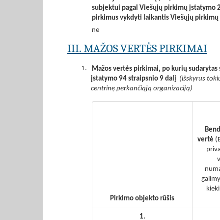
subjektui pagal Viešųjų pirkimų įstatymo 2
pirkimus vykdyti laikantis Viešųjų pirkim
ne
III. MAŽOS VERTĖS PIRKIMAI
1.
Mažos vertės pirkimai, po kurių sudarytas 
įstatymo 94 straipsnio 9 dalį
(išskyrus toki
centrinę perkančiąją organizaciją)
Bend
vertė
(
priv
v
numa
galimy
kiek
Pirkimo objekto rūšis
1.