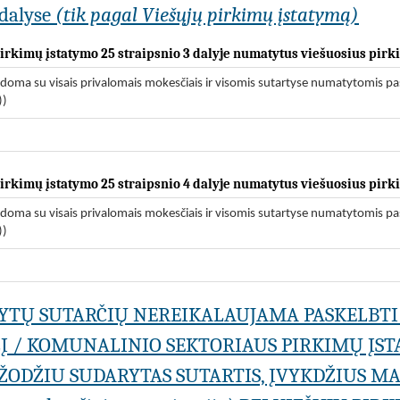
dalyse
(tik pagal Viešųjų pirkimų įstatymą)
 pirkimų įstatymo 25 straipsnio 3 dalyje numatytus viešuosius pir
odoma su visais privalomais mokesčiais ir visomis sutartyse numatytomis pa
))
 pirkimų įstatymo 25 straipsnio 4 dalyje numatytus viešuosius pir
odoma su visais privalomais mokesčiais ir visomis sutartyse numatytomis pa
))
ARYTŲ SUTARČIŲ NEREIKALAUJAMA PASKELBTI
LĮ / KOMUNALINIO SEKTORIAUS PIRKIMŲ ĮSTA
 ŽODŽIU SUDARYTAS SUTARTIS, ĮVYKDŽIUS M