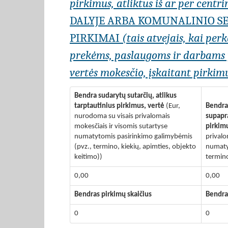
pirkimus, atliktus iš ar per centr
DALYJE ARBA KOMUNALINIO SE
PIRKIMAI
(tais atvejais, kai per
prekėms, paslaugoms ir darbams įs
vertės mokesčio, įskaitant pirkimu
Bendra sudarytų sutarčių, atlikus
tarptautinius pirkimus, vertė
(Eur,
Bendra 
nurodoma su visais privalomais
supapra
mokesčiais ir visomis sutartyse
pirkim
numatytomis pasirinkimo galimybėmis
privalo
(pvz., termino, kiekių, apimties, objekto
numaty
keitimo))
termino
0,00
0,00
Bendras pirkimų skaičius
Bendra
0
0