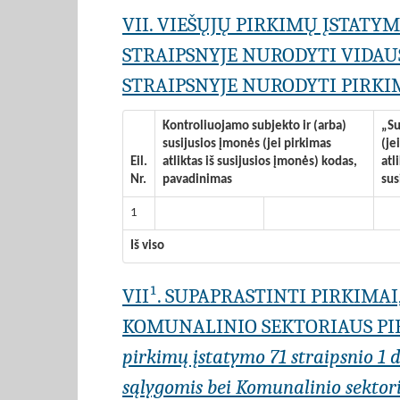
VII. VIEŠŲJŲ PIRKIMŲ ĮSTATY
STRAIPSNYJE NURODYTI VIDAU
STRAIPSNYJE NURODYTI PIRKIM
Kontroliuojamo subjekto ir (arba)
„Su
susijusios įmonės (jei pirkimas
(je
Eil.
atliktas iš susijusios įmonės) kodas,
atl
Nr.
pavadinimas
sus
1
Iš viso
VII¹. SUPAPRASTINTI PIRKIMA
KOMUNALINIO SEKTORIAUS PIR
pirkimų įstatymo 71 straipsnio 1 da
sąlygomis bei Komunalinio sektoria