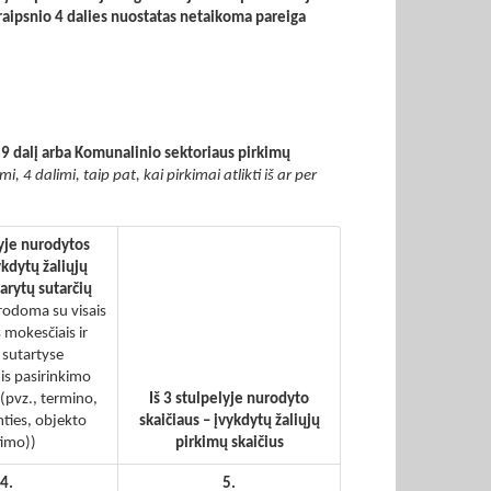
raipsnio 4 dalies nuostatas netaikoma pareiga
 9 dalį arba Komunalinio sektoriaus pirkimų
, 4 dalimi, taip pat, kai pirkimai atlikti iš ar per
lyje nurodytos
ykdytų žaliųjų
arytų sutarčių
rodoma su visais
 mokesčiais ir
 sutartyse
s pasirinkimo
(pvz., termino,
Iš 3 stulpelyje nurodyto
mties, objekto
skaičiaus – įvykdytų žaliųjų
timo))
pirkimų skaičius
4.
5.