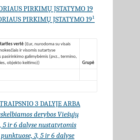
ORIAUS PIRKIMŲ ĮSTATYMO 19
RIAUS PIRKIMŲ ĮSTATYMO 19¹
tarties vertė
(Eur, nurodoma su visais
okesčiais ir visomis sutartyse
pasirinkimo galimybėmis (pvz., termino,
ies, objekto keitimo))
Grupė
STRAIPSNIO 3 DALYJE ARBA
eskelbiamos derybos Viešųjų
, 5 ir 6 dalyse nustatytomis
punktuose, 3, 5 ir 6 dalyse