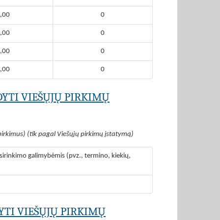
,00
0
,00
0
,00
0
,00
0
DYTI VIEŠŲJŲ PIRKIMŲ
pirkimus) (tik pagal Viešųjų pirkimų įstatymą)
irinkimo galimybėmis (pvz., termino, kiekių,
YTI VIEŠŲJŲ PIRKIMŲ