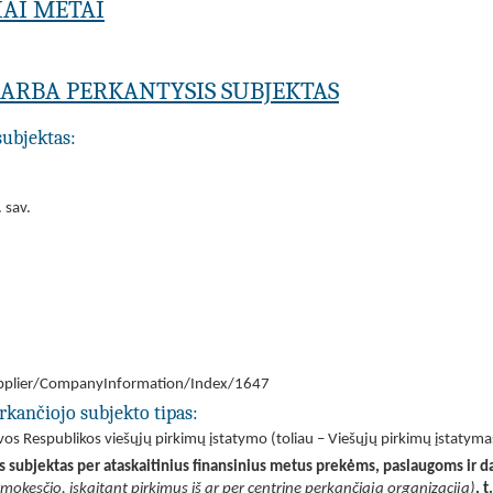
IAI METAI
A ARBA PERKANTYSIS SUBJEKTAS
subjektas:
 sav.
/Supplier/CompanyInformation/Index/1647
rkančiojo subjekto tipas:
tuvos Respublikos viešųjų pirkimų įstatymo (toliau – Viešųjų pirkimų įstatyma
is subjektas per ataskaitinius finansinius metus prekėms, paslaugoms ir d
 mokesčio, įskaitant pirkimus iš ar per centrinę perkančiąją organizaciją)
, 