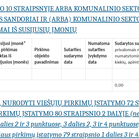
MO 10 STRAIPSNYJE ARBA KOMUNALINIO SEKT
S SANDORIAI IR (ARBA) KOMUNALINIO SEKTO
AI IŠ SUSIJUSIŲ ĮMONIŲ
sijusi įmonė“
Numatoma
Sudarytos su
i pirkimas
Pirkimo
Sutarties
sutarties
privalomais m
iktas iš
objekto
sudarymo
įvykdymo
numatytomis 
ijusios įmonės)
pavadinimas
data
data
kiekių, apimt
0,00
I, NURODYTI VIEŠŲJŲ PIRKIMŲ ĮSTATYMO 72 
KIMŲ ĮSTATYMO 80 STRAIPSNIO 2 DALYJE
(n
lies 2 ir 3 punktuose, 3 dalies 2, 3 ir 4 punktuose
us pirkimų įstatymo 79 straipsnio 1 dalies 3 ir 4 