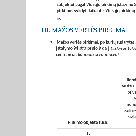
subjektui pagal Viešųjų pirkimų įstatymo 2
pirkimus vykdyti laikantis Viešųjų pirkim
ne
III. MAŽOS VERTĖS PIRKIMAI
1.
Mažos vertės pirkimai, po kurių sudarytas 
įstatymo 94 straipsnio 9 dalį
(išskyrus toki
centrinę perkančiąją organizaciją)
Bend
vertė
(
priv
v
numa
galimy
kiek
Pirkimo objekto rūšis
1.