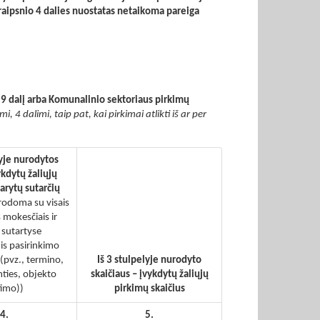
raipsnio 4 dalies nuostatas netaikoma pareiga
 9 dalį arba Komunalinio sektoriaus pirkimų
, 4 dalimi, taip pat, kai pirkimai atlikti iš ar per
lyje nurodytos
ykdytų žaliųjų
arytų sutarčių
rodoma su visais
 mokesčiais ir
 sutartyse
s pasirinkimo
(pvz., termino,
Iš 3 stulpelyje nurodyto
mties, objekto
skaičiaus – įvykdytų žaliųjų
timo))
pirkimų skaičius
4.
5.