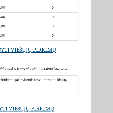
,00
0
,00
0
,00
0
,00
0
DYTI VIEŠŲJŲ PIRKIMŲ
pirkimus) (tik pagal Viešųjų pirkimų įstatymą)
irinkimo galimybėmis (pvz., termino, kiekių,
YTI VIEŠŲJŲ PIRKIMŲ