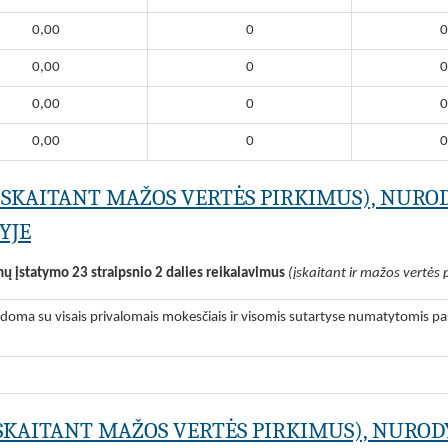
0,00
0
0
0,00
0
0
0,00
0
0
0,00
0
0
(ĮSKAITANT MAŽOS VERTĖS PIRKIMUS), NURO
YJE
mų įstatymo 23 straipsnio 2 dalies reikalavimus
(įskaitant ir mažos vertės 
odoma su visais privalomais mokesčiais ir visomis sutartyse numatytomis pas
ĮSKAITANT MAŽOS VERTĖS PIRKIMUS), NUROD