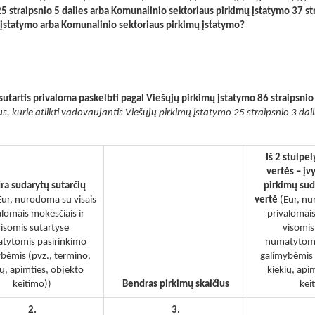
5 straipsnio 5 dalies arba Komunalinio sektoriaus pirkimų įstatymo 37 st
ų įstatymo arba Komunalinio sektoriaus pirkimų įstatymo?
sutartis privaloma paskelbti pagal Viešųjų pirkimų įstatymo 86 straipsnio
us, kurie atlikti vadovaujantis Viešųjų pirkimų įstatymo 25 straipsnio 3 dalimi
Iš 2 stulpe
vertės – įv
ra sudarytų sutarčių
pirkimų sud
Eur, nurodoma su visais
vertė
(Eur, nu
alomais mokesčiais ir
privalomais
isomis sutartyse
visomis
tytomis pasirinkimo
numatytomi
bėmis (pvz., termino,
galimybėmis 
ių, apimties, objekto
kiekių, api
keitimo))
Bendras pirkimų skaičius
kei
2.
3.