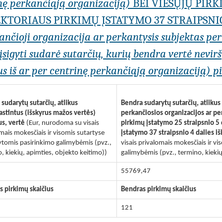
inę perkančiąją organizaciją)
BEI VIEŠŲJŲ PIRK
KTORIAUS PIRKIMŲ ĮSTATYMO 37 STRAIPSNI
kančioji organizacija ar perkantysis subjektas pe
igyti sudarė sutarčių, kurių bendra vertė nevirši
s iš ar per centrinę perkančiąją organizaciją) pil
sudarytų sutarčių, atlikus
Bendra sudarytų sutarčių, atliku
stintus (išskyrus mažos vertės)
perkančiosios organizacijos ar p
us, vertė
(Eur, nurodoma su visais
pirkimų įstatymo 25 straipsnio 5
mais mokesčiais ir visomis sutartyse
įstatymo 37 straipsnio 4 dalies iš
tomis pasirinkimo galimybėmis (pvz.,
visais privalomais mokesčiais ir 
, kiekių, apimties, objekto keitimo))
galimybėmis (pvz., termino, kiekių
55769,47
s pirkimų skaičius
Bendras pirkimų skaičius
121