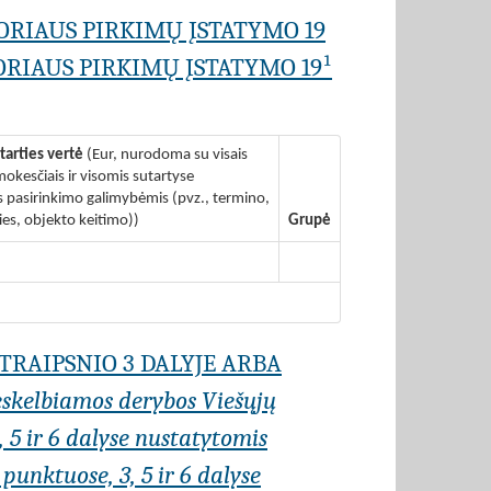
ORIAUS PIRKIMŲ ĮSTATYMO 19
RIAUS PIRKIMŲ ĮSTATYMO 19¹
tarties vertė
(Eur, nurodoma su visais
okesčiais ir visomis sutartyse
pasirinkimo galimybėmis (pvz., termino,
ies, objekto keitimo))
Grupė
STRAIPSNIO 3 DALYJE ARBA
eskelbiamos derybos Viešųjų
, 5 ir 6 dalyse nustatytomis
punktuose, 3, 5 ir 6 dalyse