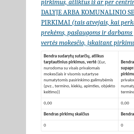
pirkimus, atliktus iš ar per centr
DALYJE ARBA KOMUNALINIO SE
PIRKIMAI
(tais atvejais, kai per
prekėms, paslaugoms ir darbams įs
vertės mokesčio, įskaitant pirkimu
Bendra sudarytų sutarčių, atlikus
tarptautinius pirkimus, vertė
(Eur,
Bendra 
nurodoma su visais privalomais
supapra
mokesčiais ir visomis sutartyse
pirkim
numatytomis pasirinkimo galimybėmis
privalo
(pvz., termino, kiekių, apimties, objekto
numaty
keitimo))
termino
0,00
0,00
Bendras pirkimų skaičius
Bendra
0
0