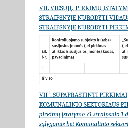
VII. VIEŠŲJŲ PIRKIMŲ ĮSTATY
STRAIPSNYJE NURODYTI VIDAU
STRAIPSNYJE NURODYTI PIRKIM
Kontroliuojamo subjekto ir (arba)
„Su
susijusios įmonės (jei pirkimas
(je
Eil.
atliktas iš susijusios įmonės) kodas,
atl
Nr.
pavadinimas
sus
1
Iš viso
VII¹. SUPAPRASTINTI PIRKIMA
KOMUNALINIO SEKTORIAUS PIR
pirkimų įstatymo 71 straipsnio 1 da
sąlygomis bei Komunalinio sektoria