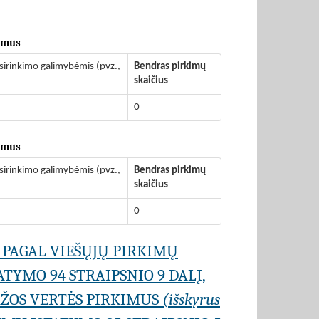
kimus
sirinkimo galimybėmis (pvz.,
Bendras pirkimų
skaičius
0
kimus
sirinkimo galimybėmis (pvz.,
Bendras pirkimų
skaičius
0
 PAGAL VIEŠŲJŲ PIRKIMŲ
TYMO 94 STRAIPSNIO 9 DALĮ,
AŽOS VERTĖS PIRKIMUS
(išskyrus