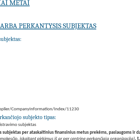
IAI METAI
A ARBA PERKANTYSIS SUBJEKTAS
subjektas:
/Supplier/CompanyInformation/Index/11230
rkančiojo subjekto tipas:
nistravimo subjektas
is subjektas per ataskaitinius finansinius metus prekėms, paslaugoms ir d
 mokesčio, įskaitant pirkimus iš ar per centrinę perkančiąją organizaciją)
, 