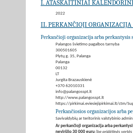
I. ATASKAITINIAI KALENDORIN
2022
II. PERKANČIOJI ORGANIZACIJ
Perkančioji organizacija arba perkantysis 
Palangos švietimo pagalbos tarnyba
300501605
Plytų g. 35, Palanga
Palanga
00132
LT
Jurgita Brazauskienė
+370 62010331
info@palangosspt.lt
http://www.palangosspt.lt
https://pirkimai.eviesiejipirkimai.lt/ctm
Perkančiosios organizacijos arba pe
Savivaldybių ar teritorinis valstybinio admi
Ar perkančioji organizacija arba perkantys
neviršijo 30 000 eurų
(be pridėtinės vertės