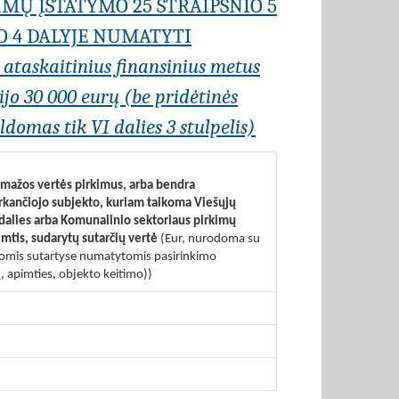
IMŲ ĮSTATYMO 25 STRAIPSNIO 5
O 4 DALYJE NUMATYTI
r ataskaitinius finansinius metus
jo 30 000 eurų (be pridėtinės
domas tik VI dalies 3 stulpelis)
s mažos vertės pirkimus, arba bendra
erkančiojo subjekto, kuriam taikoma Viešųjų
 dalies arba Komunalinio sektoriaus pirkimų
imtis, sudarytų sutarčių vertė
(Eur, nurodoma su
visomis sutartyse numatytomis pasirinkimo
, apimties, objekto keitimo))