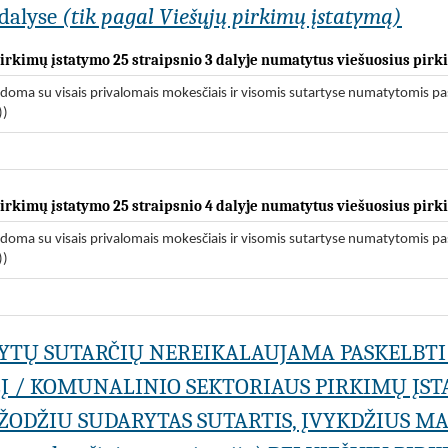
dalyse
(tik pagal Viešųjų pirkimų įstatymą)
 pirkimų įstatymo 25 straipsnio 3 dalyje numatytus viešuosius pir
odoma su visais privalomais mokesčiais ir visomis sutartyse numatytomis pa
))
 pirkimų įstatymo 25 straipsnio 4 dalyje numatytus viešuosius pir
odoma su visais privalomais mokesčiais ir visomis sutartyse numatytomis pa
))
ARYTŲ SUTARČIŲ NEREIKALAUJAMA PASKELBTI
LĮ / KOMUNALINIO SEKTORIAUS PIRKIMŲ ĮSTA
 ŽODŽIU SUDARYTAS SUTARTIS, ĮVYKDŽIUS M