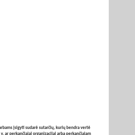
arbams įsigyti sudarė sutarčių, kurių bendra vertė
t. y. ar perkančiajai organizacijai arba perkančiajam