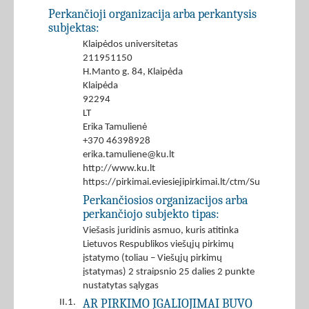
Perkančioji organizacija arba perkantysis
subjektas:
Klaipėdos universitetas
211951150
H.Manto g. 84, Klaipėda
Klaipėda
92294
LT
Erika Tamulienė
+370 46398928
erika.tamuliene@ku.lt
http://www.ku.lt
https://pirkimai.eviesiejipirkimai.lt/ctm/Supplier/
Perkančiosios organizacijos arba
perkančiojo subjekto tipas:
Viešasis juridinis asmuo, kuris atitinka
Lietuvos Respublikos viešųjų pirkimų
įstatymo (toliau – Viešųjų pirkimų
įstatymas) 2 straipsnio 25 dalies 2 punkte
nustatytas sąlygas
AR PIRKIMO ĮGALIOJIMAI BUVO
II.1.