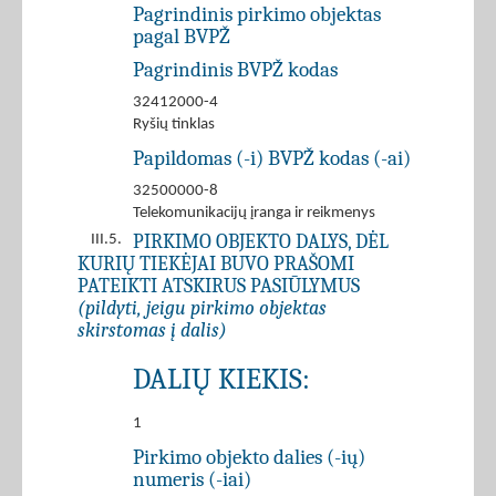
Pagrindinis pirkimo objektas
pagal BVPŽ
Pagrindinis BVPŽ kodas
32412000-4
Ryšių tinklas
Papildomas (-i) BVPŽ kodas (-ai)
32500000-8
Telekomunikacijų įranga ir reikmenys
PIRKIMO OBJEKTO DALYS, DĖL
III.5.
KURIŲ TIEKĖJAI BUVO PRAŠOMI
PATEIKTI ATSKIRUS PASIŪLYMUS
(pildyti, jeigu pirkimo objektas
skirstomas į dalis)
DALIŲ KIEKIS:
1
Pirkimo objekto dalies (-ių)
numeris (-iai)