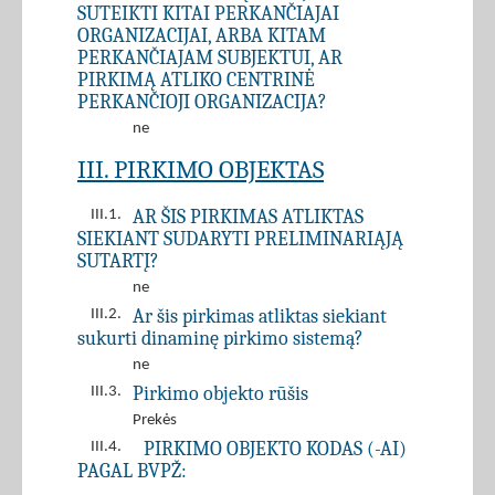
SUTEIKTI KITAI PERKANČIAJAI
ORGANIZACIJAI, ARBA KITAM
PERKANČIAJAM SUBJEKTUI, AR
PIRKIMĄ ATLIKO CENTRINĖ
PERKANČIOJI ORGANIZACIJA?
ne
III. PIRKIMO OBJEKTAS
AR ŠIS PIRKIMAS ATLIKTAS
III.1.
SIEKIANT SUDARYTI PRELIMINARIĄJĄ
SUTARTĮ?
ne
Ar šis pirkimas atliktas siekiant
III.2.
sukurti dinaminę pirkimo sistemą?
ne
Pirkimo objekto rūšis
III.3.
Prekės
PIRKIMO OBJEKTO KODAS (-AI)
III.4.
PAGAL BVPŽ: