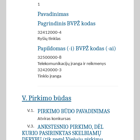
1
Pavadinimas
Pagrindinis BVPŽ kodas
32412000-4
Ryšių tinklas
Papildomas (-i) BVPŽ kodas (-ai)
32500000-8
Telekomunikacijų įranga ir reikmenys
32420000-3
Tinklo įranga
V. Pirkimo būdas
PIRKIMO BŪDO PAVADINIMAS
V.1.
Atviras konkursas
ANKSTESNIO PIRKIMO, DĖL
V.3.
KURIO PASIRINKTAS SKELBIAMŲ
DERYBŲ (tik pagal Viešųjų pirkimų