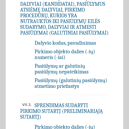
DALYVIAI (KANDIDATAI), PASIŪLYMUS
ATSIĖMĘ DALYVIAI, PIRKIMO
PROCEDŪRŲ, KURIOS YRA
NUTRAUKTOS IKI PASIŪLYMŲ EILĖS
SUDARYMO, DALYVIAI IR ATMESTI
PASIŪLYMAI (GALUTINIAI PASIŪLYMAI)
Dalyvio kodas, pavadinimas
Pirkimo objekto dalies (-ių)
numeris (-iai)
Pasiūlymų ar galutinių
pasiūlymų nepateikimas
Pasiūlymų (galutinių pasiūlymų)
atmetimo priežastys
SPRENDIMAS SUDARYTI
VII.3.
PIRKIMO SUTARTĮ (PRELIMINARIĄJĄ
SUTARTĮ)
Pirkimo objekto dalies (-ių)