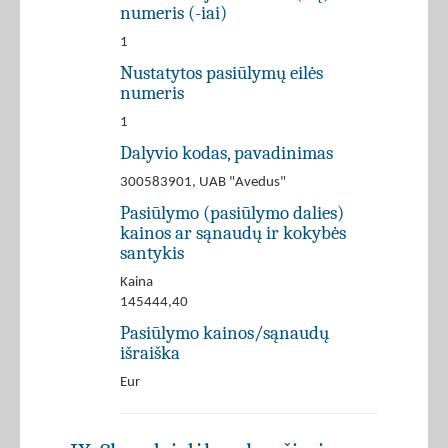
numeris (-iai)
1
Nustatytos pasiūlymų eilės
numeris
1
Dalyvio kodas, pavadinimas
300583901, UAB "Avedus"
Pasiūlymo (pasiūlymo dalies)
kainos ar sąnaudų ir kokybės
santykis
Kaina
145444,40
Pasiūlymo kainos/sąnaudų
išraiška
Eur