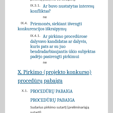
Ar buvo nustatytas interesų
IX.3.1.
konfliktas?
ne
Priemonės, siekiant išvengti
IX.4.
konkurencijos iškraipymų
Ar pirkimo procedūrose
IX.4.1.
dalyvavo kandidatas ar dalyvis,
kuris pats ar su juo
bendradarbiaujantis ūkio subjektas
padėjo pasirengti pirkimui
ne
X. Pirkimo (projekto konkurso)
procedūrų pabaiga
PROCEDŪRŲ PABAIGA
X.1.
PROCEDŪRŲ PABAIGA
Sudarius pirkimo sutartį (preliminariąją
sutartį)