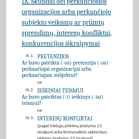
IX. Skundai dėl perkančiosios
organizacijos arba perkančiojo
subjekto veiksmų ar priimtų
sprendimų, interesų konfliktai,
konkurencijos iškraipymai
PRETENZIJOS
IX.1.
Ar buvo pateikta (-os) pretenzija (-os)
perkančiajai organizacijai arba
perkančiajam subjektui?
ne
IEŠKINIAI TEISMUI
IX.2.
Ar buvo pateiktas (-i) ieškinys (-iai)
teismui?
ne
INTERESŲ KONFLIKTAI
IX.3.
(pagal Viešųjų pirkimų įstatymo 21
straipsnį arba Komunalinio sektoriaus
pirkimų įstatymo 33 straipsnį)