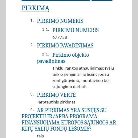
PIRKIMĄ
PIRKIMO NUMERIS
1.
PIRKIMO NUMERIS
1.1.
677758
PIRKIMO PAVADINIMAS
2.
Pirkimo objekto
2.1.
pavadinimas
Tinklų įrangos atnaujinimas: ryšių
tinklo įrenginiai, jų licencijos su
konfigūravimo, montavimo bei
sujungimo darbais
PIRKIMO VERTĖ
3.
Tarptautinis pirkimas
AR PIRKIMAS YRA SUSIJĘS SU
4.
PROJEKTU IR/ARBA PROGRAMA,
FINANSUOJAMA EUROPOS SĄJUNGOS AR
KITŲ ŠALIŲ FONDŲ LĖŠOMIS?
taip