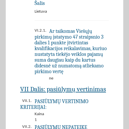
Šalis
Lietuva
Ar taikomas Viešųjų
VI.2.1.
pirkimų įstatymo 47 straipsnio 3
dalies 1 punkte įtvirtintas
kvalifikacijos reikalavimas, kuriuo
nustatyta tiekėjo veiklos pajamų
suma daugiau kaip du kartus
didesnė už numatomą atliekamo
pirkimo vertę
ne
VII Dalis: pasiūlymų vertinimas
PASIŪLYMŲ VERTINIMO
VII.1.
KRITERIJAI:
Kaina
1
PASIŪLYMŲ NEPATEIKĘ
VII.2.