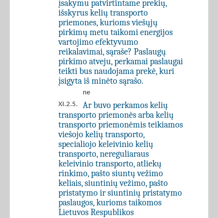
įsakymu patvirtintame prekių,
išskyrus kelių transporto
priemones, kurioms viešųjų
pirkimų metu taikomi energijos
vartojimo efektyvumo
reikalavimai, sąraše? Paslaugų
pirkimo atveju, perkamai paslaugai
teikti bus naudojama prekė, kuri
įsigyta iš minėto sąrašo.
ne
Ar buvo perkamos kelių
XI.2.5.
transporto priemonės arba kelių
transporto priemonėmis teikiamos
viešojo kelių transporto,
specialiojo keleivinio kelių
transporto, nereguliaraus
keleivinio transporto, atliekų
rinkimo, pašto siuntų vežimo
keliais, siuntinių vežimo, pašto
pristatymo ir siuntinių pristatymo
paslaugos, kurioms taikomos
Lietuvos Respublikos