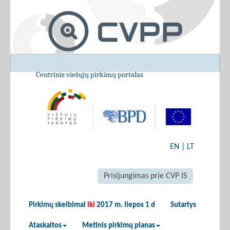
Centrinis viešųjų pirkimų portalas
EN
|
LT
Prisijungimas prie CVP IS
Pirkimų skelbimai
iki
2017 m. liepos 1 d
Sutartys
Ataskaitos
Metinis pirkimų planas