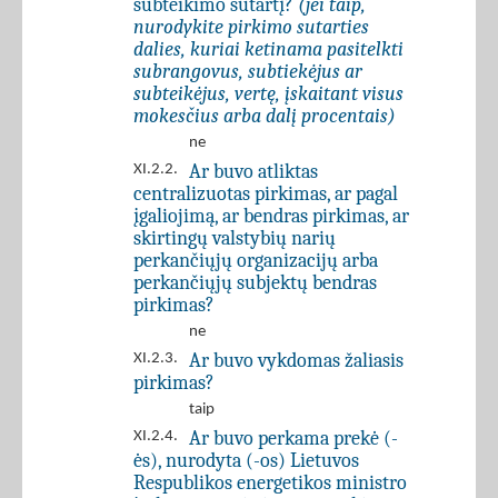
subteikimo sutartį?
(jei taip,
nurodykite pirkimo sutarties
dalies, kuriai ketinama pasitelkti
subrangovus, subtiekėjus ar
subteikėjus, vertę, įskaitant visus
mokesčius arba dalį procentais)
ne
Ar buvo atliktas
XI.2.2.
centralizuotas pirkimas, ar pagal
įgaliojimą, ar bendras pirkimas, ar
skirtingų valstybių narių
perkančiųjų organizacijų arba
perkančiųjų subjektų bendras
pirkimas?
ne
Ar buvo vykdomas žaliasis
XI.2.3.
pirkimas?
taip
Ar buvo perkama prekė (-
XI.2.4.
ės), nurodyta (-os) Lietuvos
Respublikos energetikos ministro