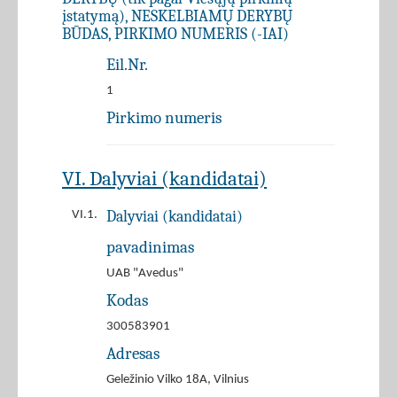
įstatymą), NESKELBIAMŲ DERYBŲ
BŪDAS, PIRKIMO NUMERIS (-IAI)
Eil.Nr.
1
Pirkimo numeris
VI. Dalyviai (kandidatai)
Dalyviai (kandidatai)
VI.1.
pavadinimas
UAB "Avedus"
Kodas
300583901
Adresas
Geležinio Vilko 18A, Vilnius