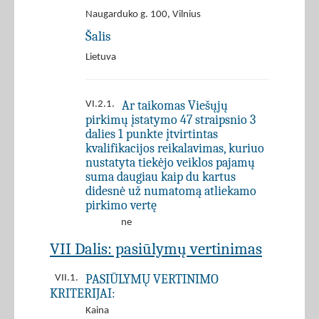
Naugarduko g. 100, Vilnius
Šalis
Lietuva
Ar taikomas Viešųjų
VI.2.1.
pirkimų įstatymo 47 straipsnio 3
dalies 1 punkte įtvirtintas
kvalifikacijos reikalavimas, kuriuo
nustatyta tiekėjo veiklos pajamų
suma daugiau kaip du kartus
didesnė už numatomą atliekamo
pirkimo vertę
ne
VII Dalis: pasiūlymų vertinimas
PASIŪLYMŲ VERTINIMO
VII.1.
KRITERIJAI:
Kaina