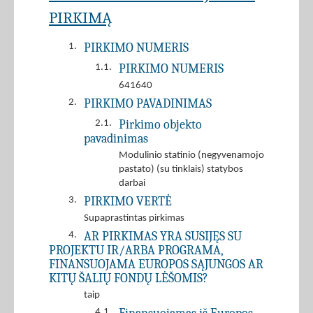
PIRKIMĄ
PIRKIMO NUMERIS
1.
PIRKIMO NUMERIS
1.1.
641640
PIRKIMO PAVADINIMAS
2.
Pirkimo objekto
2.1.
pavadinimas
Modulinio statinio (negyvenamojo
pastato) (su tinklais) statybos
darbai
PIRKIMO VERTĖ
3.
Supaprastintas pirkimas
AR PIRKIMAS YRA SUSIJĘS SU
4.
PROJEKTU IR/ARBA PROGRAMA,
FINANSUOJAMA EUROPOS SĄJUNGOS AR
KITŲ ŠALIŲ FONDŲ LĖŠOMIS?
taip
4.1.