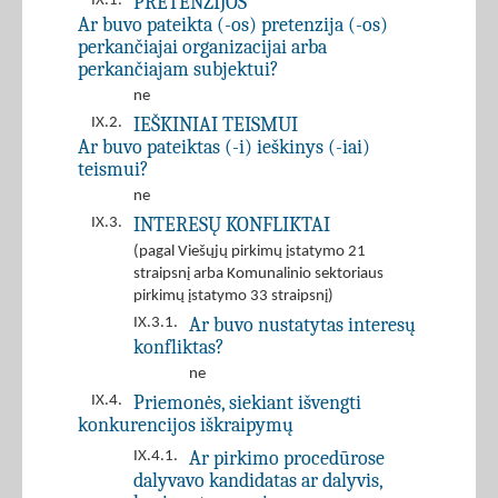
PRETENZIJOS
IX.1.
Ar buvo pateikta (-os) pretenzija (-os)
perkančiajai organizacijai arba
perkančiajam subjektui?
ne
IEŠKINIAI TEISMUI
IX.2.
Ar buvo pateiktas (-i) ieškinys (-iai)
teismui?
ne
INTERESŲ KONFLIKTAI
IX.3.
(pagal Viešųjų pirkimų įstatymo 21
straipsnį arba Komunalinio sektoriaus
pirkimų įstatymo 33 straipsnį)
Ar buvo nustatytas interesų
IX.3.1.
konfliktas?
ne
Priemonės, siekiant išvengti
IX.4.
konkurencijos iškraipymų
Ar pirkimo procedūrose
IX.4.1.
dalyvavo kandidatas ar dalyvis,