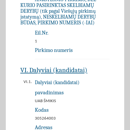
KURIO PASIRINKTAS SKELBIAMŲ
DERYBŲ (tik pagal Viešųjų pirkimų
įstatymą), NESKELBIAMŲ DERYBŲ
BŪDAS, PIRKIMO NUMERIS (-IAI)
Eil.Nr.
1
Pirkimo numeris
VI. Dalyviai (kandidatai)
Dalyviai (kandidatai)
VI.1.
pavadinimas
UAB ŠMIKIS
Kodas
305264003
Adresas