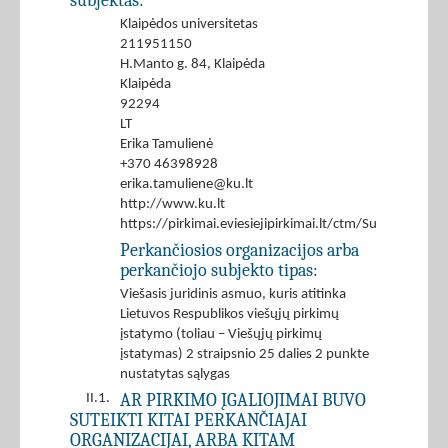
subjektas:
Klaipėdos universitetas
211951150
H.Manto g. 84, Klaipėda
Klaipėda
92294
LT
Erika Tamulienė
+370 46398928
erika.tamuliene@ku.lt
http://www.ku.lt
https://pirkimai.eviesiejipirkimai.lt/ctm/Supplier/
Perkančiosios organizacijos arba
perkančiojo subjekto tipas:
Viešasis juridinis asmuo, kuris atitinka
Lietuvos Respublikos viešųjų pirkimų
įstatymo (toliau – Viešųjų pirkimų
įstatymas) 2 straipsnio 25 dalies 2 punkte
nustatytas sąlygas
AR PIRKIMO ĮGALIOJIMAI BUVO
II.1.
SUTEIKTI KITAI PERKANČIAJAI
ORGANIZACIJAI, ARBA KITAM