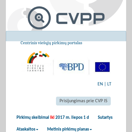
Centrinis viešųjų pirkimų portalas
EN
|
LT
Prisijungimas prie CVP IS
Pirkimų skelbimai
iki
2017 m. liepos 1 d
Sutartys
Ataskaitos
Metinis pirkimų planas