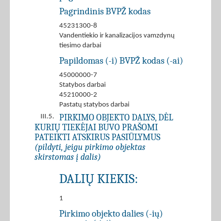
Pagrindinis BVPŽ kodas
45231300-8
Vandentiekio ir kanalizacijos vamzdynų
tiesimo darbai
Papildomas (-i) BVPŽ kodas (-ai)
45000000-7
Statybos darbai
45210000-2
Pastatų statybos darbai
PIRKIMO OBJEKTO DALYS, DĖL
III.5.
KURIŲ TIEKĖJAI BUVO PRAŠOMI
PATEIKTI ATSKIRUS PASIŪLYMUS
(pildyti, jeigu pirkimo objektas
skirstomas į dalis)
DALIŲ KIEKIS:
1
Pirkimo objekto dalies (-ių)