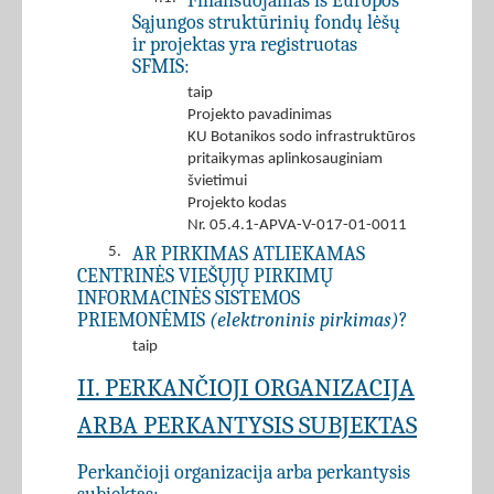
Finansuojamas iš Europos
Sąjungos struktūrinių fondų lėšų
ir projektas yra registruotas
SFMIS:
taip
Projekto pavadinimas
KU Botanikos sodo infrastruktūros
pritaikymas aplinkosauginiam
švietimui
Projekto kodas
Nr. 05.4.1-APVA-V-017-01-0011
AR PIRKIMAS ATLIEKAMAS
5.
CENTRINĖS VIEŠŲJŲ PIRKIMŲ
INFORMACINĖS SISTEMOS
PRIEMONĖMIS
(elektroninis pirkimas)
?
taip
II. PERKANČIOJI ORGANIZACIJA
ARBA PERKANTYSIS SUBJEKTAS
Perkančioji organizacija arba perkantysis