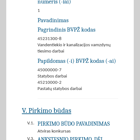
numeris (-iai)
1
Pavadinimas
Pagrindinis BVPŽ kodas
45231300-8
Vandentiekio ir kanalizacijos vamzdynų
tiesimo darbai
Papildomas (-i) BVPŽ kodas (-ai)
45000000-7
Statybos darbai
45210000-2
Pastatų statybos darbai
V. Pirkimo būdas
PIRKIMO BŪDO PAVADINIMAS
V.1.
Atviras konkursas
ANKSTESNIO PIRKIMO, DĖL
V.3.