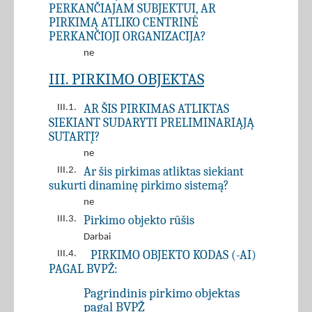
PERKANČIAJAM SUBJEKTUI, AR
PIRKIMĄ ATLIKO CENTRINĖ
PERKANČIOJI ORGANIZACIJA?
ne
III. PIRKIMO OBJEKTAS
AR ŠIS PIRKIMAS ATLIKTAS
III.1.
SIEKIANT SUDARYTI PRELIMINARIĄJĄ
SUTARTĮ?
ne
Ar šis pirkimas atliktas siekiant
III.2.
sukurti dinaminę pirkimo sistemą?
ne
Pirkimo objekto rūšis
III.3.
Darbai
PIRKIMO OBJEKTO KODAS (-AI)
III.4.
PAGAL BVPŽ:
Pagrindinis pirkimo objektas
pagal BVPŽ