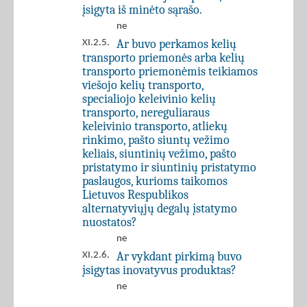
įsigyta iš minėto sąrašo.
ne
Ar buvo perkamos kelių
XI.2.5.
transporto priemonės arba kelių
transporto priemonėmis teikiamos
viešojo kelių transporto,
specialiojo keleivinio kelių
transporto, nereguliaraus
keleivinio transporto, atliekų
rinkimo, pašto siuntų vežimo
keliais, siuntinių vežimo, pašto
pristatymo ir siuntinių pristatymo
paslaugos, kurioms taikomos
Lietuvos Respublikos
alternatyviųjų degalų įstatymo
nuostatos?
ne
Ar vykdant pirkimą buvo
XI.2.6.
įsigytas inovatyvus produktas?
ne