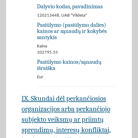
Dalyvio kodas, pavadinimas
120213448, UAB "Vildeta"
Pasiūlymo (pasiūlymo dalies)
kainos ar sąnaudų ir kokybės
santykis
Kaina
102795.55
Pasiūlymo kainos/sąnaudų
išraiška
Eur
IX. Skundai dėl perkančiosios
organizacijos arba perkančiojo
subjekto veiksmų ar priimtų
sprendimų, interesų konfliktai,