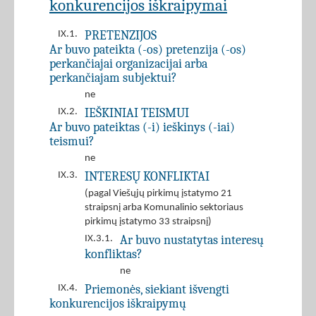
konkurencijos iškraipymai
PRETENZIJOS
IX.1.
Ar buvo pateikta (-os) pretenzija (-os)
perkančiajai organizacijai arba
perkančiajam subjektui?
ne
IEŠKINIAI TEISMUI
IX.2.
Ar buvo pateiktas (-i) ieškinys (-iai)
teismui?
ne
INTERESŲ KONFLIKTAI
IX.3.
(pagal Viešųjų pirkimų įstatymo 21
straipsnį arba Komunalinio sektoriaus
pirkimų įstatymo 33 straipsnį)
Ar buvo nustatytas interesų
IX.3.1.
konfliktas?
ne
Priemonės, siekiant išvengti
IX.4.
konkurencijos iškraipymų