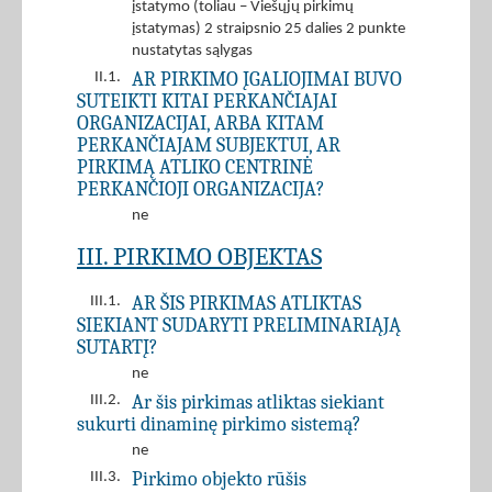
įstatymo (toliau – Viešųjų pirkimų
įstatymas) 2 straipsnio 25 dalies 2 punkte
nustatytas sąlygas
AR PIRKIMO ĮGALIOJIMAI BUVO
II.1.
SUTEIKTI KITAI PERKANČIAJAI
ORGANIZACIJAI, ARBA KITAM
PERKANČIAJAM SUBJEKTUI, AR
PIRKIMĄ ATLIKO CENTRINĖ
PERKANČIOJI ORGANIZACIJA?
ne
III. PIRKIMO OBJEKTAS
AR ŠIS PIRKIMAS ATLIKTAS
III.1.
SIEKIANT SUDARYTI PRELIMINARIĄJĄ
SUTARTĮ?
ne
Ar šis pirkimas atliktas siekiant
III.2.
sukurti dinaminę pirkimo sistemą?
ne
Pirkimo objekto rūšis
III.3.