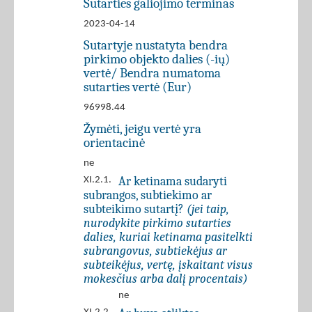
Sutarties galiojimo terminas
2023-04-14
Sutartyje nustatyta bendra
pirkimo objekto dalies (-ių)
vertė/ Bendra numatoma
sutarties vertė (Eur)
96998.44
Žymėti, jeigu vertė yra
orientacinė
ne
Ar ketinama sudaryti
XI.2.1.
subrangos, subtiekimo ar
subteikimo sutartį?
(jei taip,
nurodykite pirkimo sutarties
dalies, kuriai ketinama pasitelkti
subrangovus, subtiekėjus ar
subteikėjus, vertę, įskaitant visus
mokesčius arba dalį procentais)
ne