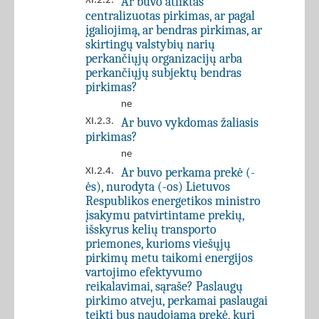
Ar buvo atliktas
XI.2.2.
centralizuotas pirkimas, ar pagal
įgaliojimą, ar bendras pirkimas, ar
skirtingų valstybių narių
perkančiųjų organizacijų arba
perkančiųjų subjektų bendras
pirkimas?
ne
Ar buvo vykdomas žaliasis
XI.2.3.
pirkimas?
ne
Ar buvo perkama prekė (-
XI.2.4.
ės), nurodyta (-os) Lietuvos
Respublikos energetikos ministro
įsakymu patvirtintame prekių,
išskyrus kelių transporto
priemones, kurioms viešųjų
pirkimų metu taikomi energijos
vartojimo efektyvumo
reikalavimai, sąraše? Paslaugų
pirkimo atveju, perkamai paslaugai
teikti bus naudojama prekė, kuri