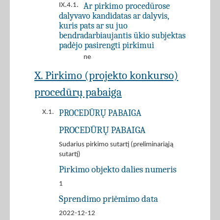
Ar pirkimo procedūrose
IX.4.1.
dalyvavo kandidatas ar dalyvis,
kuris pats ar su juo
bendradarbiaujantis ūkio subjektas
padėjo pasirengti pirkimui
ne
X. Pirkimo (projekto konkurso)
procedūrų pabaiga
PROCEDŪRŲ PABAIGA
X.1.
PROCEDŪRŲ PABAIGA
Sudarius pirkimo sutartį (preliminariąją
sutartį)
Pirkimo objekto dalies numeris
1
Sprendimo priėmimo data
2022-12-12