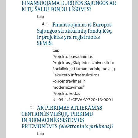
FINANSUOJAMA EUROPOS SĄJUNGOS AR
KITŲ ŠALIŲ FONDŲ LĖŠOMIS?
taip
Finansuojamas iš Europos
4.1.
Sąjungos struktūrinių fondų lėšų
ir projektas yra registruotas
SFMIS:
taip
Projekto pavadinimas
Projektas „Klaipėdos Universiteto
Socialinių ir Humanitarinių mokslų
Fakulteto Infrastruktūros
koncentravimas ir
modernizavimas“
Projekto kodas
Nr. 09.1.1-CPVA-V-720-13-0001
AR PIRKIMAS ATLIEKAMAS
5.
CENTRINĖS VIEŠŲJŲ PIRKIMŲ
INFORMACINĖS SISTEMOS
PRIEMONĖMIS
(elektroninis pirkimas)
?
taip