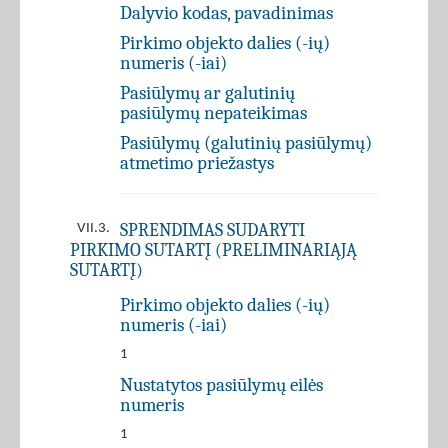
Dalyvio kodas, pavadinimas
Pirkimo objekto dalies (-ių)
numeris (-iai)
Pasiūlymų ar galutinių
pasiūlymų nepateikimas
Pasiūlymų (galutinių pasiūlymų)
atmetimo priežastys
SPRENDIMAS SUDARYTI
VII.3.
PIRKIMO SUTARTĮ (PRELIMINARIĄJĄ
SUTARTĮ)
Pirkimo objekto dalies (-ių)
numeris (-iai)
1
Nustatytos pasiūlymų eilės
numeris
1