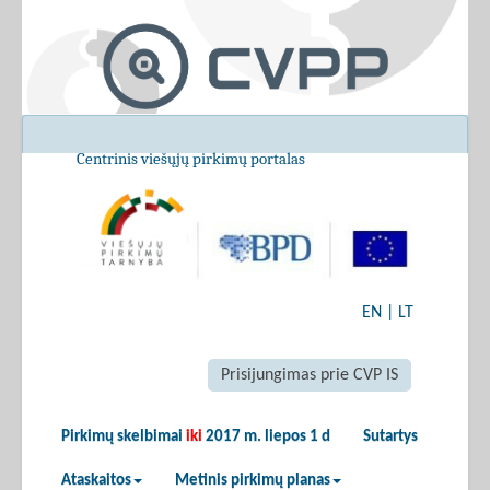
Centrinis viešųjų pirkimų portalas
EN
|
LT
Prisijungimas prie CVP IS
Pirkimų skelbimai
iki
2017 m. liepos 1 d
Sutartys
Ataskaitos
Metinis pirkimų planas