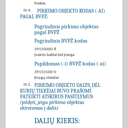
Prekės
PIRKIMO OBJEKTO KODAS (-AI)
III.4.
PAGAL BVPŽ:
Pagrindinis pirkimo objektas
pagal BVPŽ
Pagrindinis BVPŽ kodas
39150000-8
Įvairūs baldai bei įranga
Papildomas (-i) BVPŽ kodas (-ai)
39153100-0
Knygų stelažai
PIRKIMO OBJEKTO DALYS, DĖL
III.5.
KURIŲ TIEKĖJAI BUVO PRAŠOMI
PATEIKTI ATSKIRUS PASIŪLYMUS
(pildyti, jeigu pirkimo objektas
skirstomas į dalis)
DALIŲ KIEKIS: