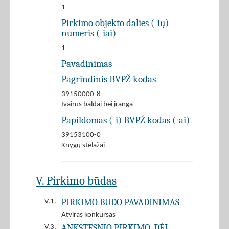
1
Pirkimo objekto dalies (-ių)
numeris (-iai)
1
Pavadinimas
Pagrindinis BVPŽ kodas
39150000-8
Įvairūs baldai bei įranga
Papildomas (-i) BVPŽ kodas (-ai)
39153100-0
Knygų stelažai
V. Pirkimo būdas
PIRKIMO BŪDO PAVADINIMAS
V.1.
Atviras konkursas
ANKSTESNIO PIRKIMO, DĖL
V.3.