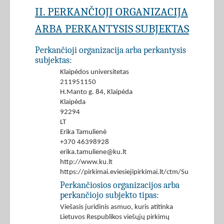
II. PERKANČIOJI ORGANIZACIJA
ARBA PERKANTYSIS SUBJEKTAS
Perkančioji organizacija arba perkantysis
subjektas:
Klaipėdos universitetas
211951150
H.Manto g. 84, Klaipėda
Klaipėda
92294
LT
Erika Tamulienė
+370 46398928
erika.tamuliene@ku.lt
http://www.ku.lt
https://pirkimai.eviesiejipirkimai.lt/ctm/Supplier/
Perkančiosios organizacijos arba
perkančiojo subjekto tipas:
Viešasis juridinis asmuo, kuris atitinka
Lietuvos Respublikos viešųjų pirkimų