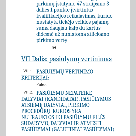
pirkimų įstatymo 47 straipsnio 3
dalies 1 punkte įtvirtintas
kvalifikacijos reikalavimas, kuriuo
nustatyta tiekėjo veiklos pajamų
suma daugiau kaip du kartus
didesnė už numatomą atliekamo
pirkimo vertę
ne
VII Dalis: pasiūlymų vertinimas
PASIŪLYMŲ VERTINIMO
VII.1.
KRITERIJAI:
Kaina
PASIŪLYMŲ NEPATEIKĘ
VII.2.
DALYVIAI (KANDIDATAI), PASIŪLYMUS
ATSIĖMĘ DALYVIAI, PIRKIMO
PROCEDŪRŲ, KURIOS YRA
NUTRAUKTOS IKI PASIŪLYMŲ EILĖS
SUDARYMO, DALYVIAI IR ATMESTI
PASIŪLYMAI (GALUTINIAI PASIŪLYMAI)