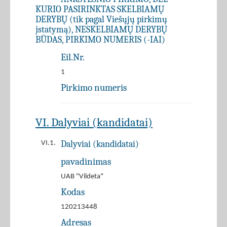
KURIO PASIRINKTAS SKELBIAMŲ
DERYBŲ (tik pagal Viešųjų pirkimų
įstatymą), NESKELBIAMŲ DERYBŲ
BŪDAS, PIRKIMO NUMERIS (-IAI)
Eil.Nr.
1
Pirkimo numeris
VI. Dalyviai (kandidatai)
Dalyviai (kandidatai)
VI.1.
pavadinimas
UAB "Vildeta"
Kodas
120213448
Adresas