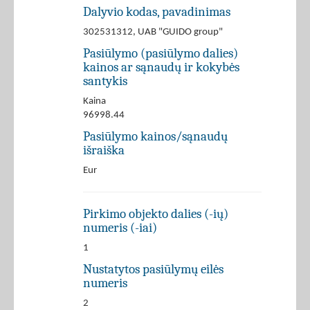
Dalyvio kodas, pavadinimas
302531312, UAB "GUIDO group"
Pasiūlymo (pasiūlymo dalies)
kainos ar sąnaudų ir kokybės
santykis
Kaina
96998.44
Pasiūlymo kainos/sąnaudų
išraiška
Eur
Pirkimo objekto dalies (-ių)
numeris (-iai)
1
Nustatytos pasiūlymų eilės
numeris
2