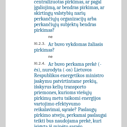
centralizuotas pirkimas, ar pagal
įgaliojimą, ar bendras pirkimas, ar
skirtingų valstybių narių
perkančiųjų organizacijų arba
perkančiųjų subjektų bendras
pirkimas?
ne
Ar buvo vykdomas žaliasis
XI.2.3.
pirkimas?
ne
Ar buvo perkama prekė (-
XI.2.4.
ės), nurodyta (-os) Lietuvos
Respublikos energetikos ministro
įsakymu patvirtintame prekių,
išskyrus kelių transporto
priemones, kurioms viešųjų
pirkimų metu taikomi energijos
vartojimo efektyvumo
reikalavimai, sąraše? Paslaugų
pirkimo atveju, perkamai paslaugai
teikti bus naudojama prekė, kuri
įsigyta iš minėto sąrašo.