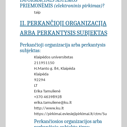
INFORMACINĖS SISTEMOS
PRIEMONĖMIS
(elektroninis pirkimas)
?
taip
II. PERKANČIOJI ORGANIZACIJA
ARBA PERKANTYSIS SUBJEKTAS
Perkančioji organizacija arba perkantysis
subjektas:
Klaipėdos universitetas
211951150
H.Manto g. 84, Klaipėda
Klaipėda
92294
LT
Erika Tamulienė
+370 46398928
erika.tamuliene@ku.lt
http://www.ku.lt
https://pirkimai.eviesiejipirkimai.lt/ctm/Supplier/
Perkančiosios organizacijos arba