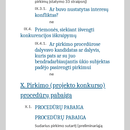
pirkimų įstatymo 33 straipsnį)
Ar buvo nustatytas interesų
IX.3.1.
konfliktas?
ne
Priemonės, siekiant išvengti
IX.4.
konkurencijos iškraipymų
Ar pirkimo procedūrose
IX.4.1.
dalyvavo kandidatas ar dalyvis,
kuris pats ar su juo
bendradarbiaujantis ūkio subjektas
padėjo pasirengti pirkimui
ne
X. Pirkimo (projekto konkurso)
procedūrų pabaiga
PROCEDŪRŲ PABAIGA
X.1.
PROCEDŪRŲ PABAIGA
Sudarius pirkimo sutartį (preliminariąją