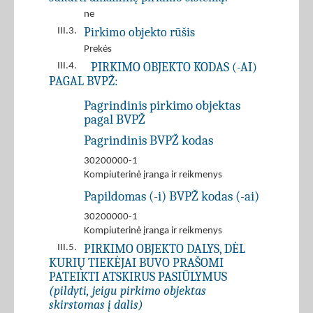
ne
Pirkimo objekto rūšis
III.3.
Prekės
PIRKIMO OBJEKTO KODAS (-AI)
III.4.
PAGAL BVPŽ:
Pagrindinis pirkimo objektas
pagal BVPŽ
Pagrindinis BVPŽ kodas
30200000-1
Kompiuterinė įranga ir reikmenys
Papildomas (-i) BVPŽ kodas (-ai)
30200000-1
Kompiuterinė įranga ir reikmenys
PIRKIMO OBJEKTO DALYS, DĖL
III.5.
KURIŲ TIEKĖJAI BUVO PRAŠOMI
PATEIKTI ATSKIRUS PASIŪLYMUS
(pildyti, jeigu pirkimo objektas
skirstomas į dalis)