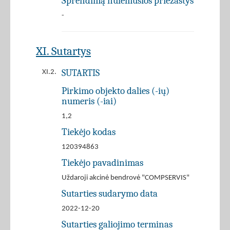
Sprendimą nulėmusios priežastys
-
XI. Sutartys
SUTARTIS
XI.2.
Pirkimo objekto dalies (-ių)
numeris (-iai)
1,2
Tiekėjo kodas
120394863
Tiekėjo pavadinimas
Uždaroji akcinė bendrovė "COMPSERVIS"
Sutarties sudarymo data
2022-12-20
Sutarties galiojimo terminas