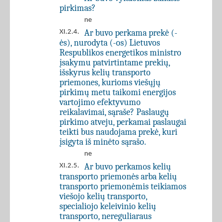
pirkimas?
ne
Ar buvo perkama prekė (-
XI.2.4.
ės), nurodyta (-os) Lietuvos
Respublikos energetikos ministro
įsakymu patvirtintame prekių,
išskyrus kelių transporto
priemones, kurioms viešųjų
pirkimų metu taikomi energijos
vartojimo efektyvumo
reikalavimai, sąraše? Paslaugų
pirkimo atveju, perkamai paslaugai
teikti bus naudojama prekė, kuri
įsigyta iš minėto sąrašo.
ne
Ar buvo perkamos kelių
XI.2.5.
transporto priemonės arba kelių
transporto priemonėmis teikiamos
viešojo kelių transporto,
specialiojo keleivinio kelių
transporto, nereguliaraus