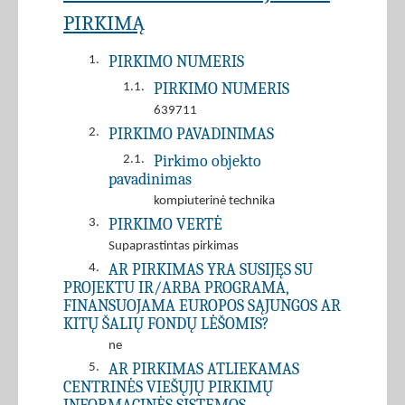
PIRKIMĄ
PIRKIMO NUMERIS
1.
PIRKIMO NUMERIS
1.1.
639711
PIRKIMO PAVADINIMAS
2.
Pirkimo objekto
2.1.
pavadinimas
kompiuterinė technika
PIRKIMO VERTĖ
3.
Supaprastintas pirkimas
AR PIRKIMAS YRA SUSIJĘS SU
4.
PROJEKTU IR/ARBA PROGRAMA,
FINANSUOJAMA EUROPOS SĄJUNGOS AR
KITŲ ŠALIŲ FONDŲ LĖŠOMIS?
ne
AR PIRKIMAS ATLIEKAMAS
5.
CENTRINĖS VIEŠŲJŲ PIRKIMŲ