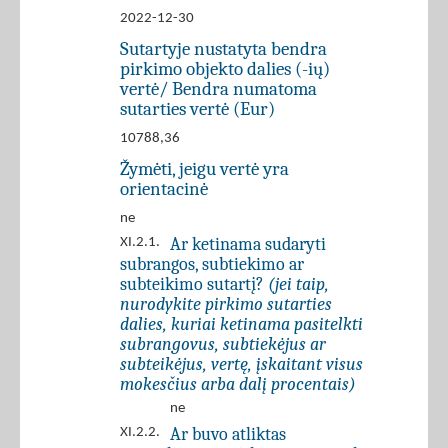
2022-12-30
Sutartyje nustatyta bendra
pirkimo objekto dalies (-ių)
vertė/ Bendra numatoma
sutarties vertė (Eur)
10788,36
Žymėti, jeigu vertė yra
orientacinė
ne
Ar ketinama sudaryti
XI.2.1.
subrangos, subtiekimo ar
subteikimo sutartį?
(jei taip,
nurodykite pirkimo sutarties
dalies, kuriai ketinama pasitelkti
subrangovus, subtiekėjus ar
subteikėjus, vertę, įskaitant visus
mokesčius arba dalį procentais)
ne
Ar buvo atliktas
XI.2.2.