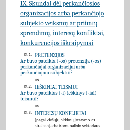
IX. Skundai dėl perkančiosios
organizacijos arba perkančiojo
subjekto veiksmų ar priimtų
sprendimų, interesų konfliktai,
konkurencijos iškraipymai
PRETENZIJOS
IX.1.
Ar buvo pateikta (-os) pretenzija (-os)
perkančiajai organizacijai arba
perkančiajam subjektui?
ne
IEŠKINIAI TEISMUI
IX.2.
Ar buvo pateiktas (-i) ieškinys (-iai)
teismui?
ne
INTERESŲ KONFLIKTAI
IX.3.
(pagal Viešųjų pirkimų įstatymo 21
straipsnį arba Komunalinio sektoriaus