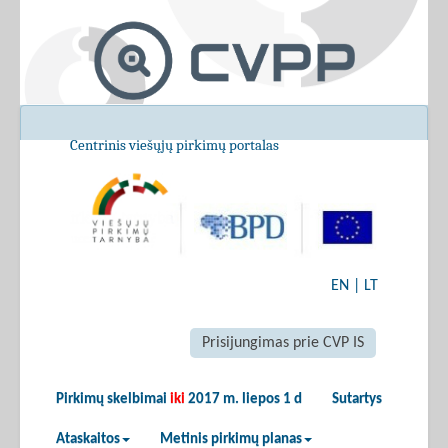
Centrinis viešųjų pirkimų portalas
EN
|
LT
Prisijungimas prie CVP IS
Pirkimų skelbimai
iki
2017 m. liepos 1 d
Sutartys
Ataskaitos
Metinis pirkimų planas