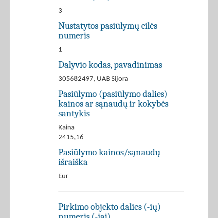
3
Nustatytos pasiūlymų eilės
numeris
1
Dalyvio kodas, pavadinimas
305682497, UAB Sijora
Pasiūlymo (pasiūlymo dalies)
kainos ar sąnaudų ir kokybės
santykis
Kaina
2415,16
Pasiūlymo kainos/sąnaudų
išraiška
Eur
Pirkimo objekto dalies (-ių)
numeris (-iai)