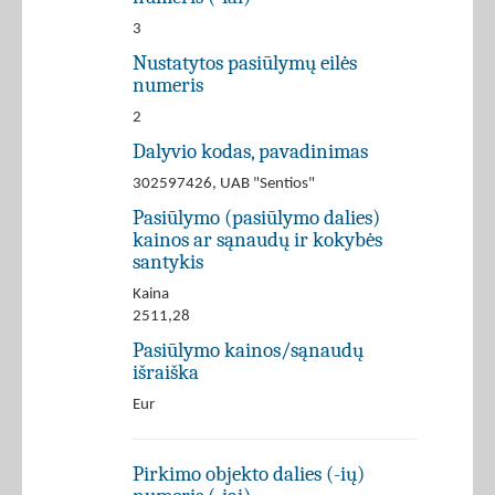
3
Nustatytos pasiūlymų eilės
numeris
2
Dalyvio kodas, pavadinimas
302597426, UAB "Sentios"
Pasiūlymo (pasiūlymo dalies)
kainos ar sąnaudų ir kokybės
santykis
Kaina
2511,28
Pasiūlymo kainos/sąnaudų
išraiška
Eur
Pirkimo objekto dalies (-ių)