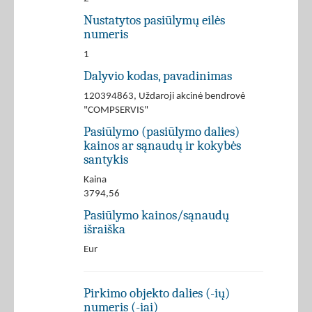
Nustatytos pasiūlymų eilės
numeris
1
Dalyvio kodas, pavadinimas
120394863, Uždaroji akcinė bendrovė
"COMPSERVIS"
Pasiūlymo (pasiūlymo dalies)
kainos ar sąnaudų ir kokybės
santykis
Kaina
3794,56
Pasiūlymo kainos/sąnaudų
išraiška
Eur
Pirkimo objekto dalies (-ių)
numeris (-iai)