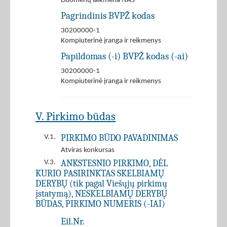
Duomenų laikmena NAS
Pagrindinis BVPŽ kodas
30200000-1
Kompiuterinė įranga ir reikmenys
Papildomas (-i) BVPŽ kodas (-ai)
30200000-1
Kompiuterinė įranga ir reikmenys
V. Pirkimo būdas
PIRKIMO BŪDO PAVADINIMAS
V.1.
Atviras konkursas
ANKSTESNIO PIRKIMO, DĖL
V.3.
KURIO PASIRINKTAS SKELBIAMŲ
DERYBŲ (tik pagal Viešųjų pirkimų
įstatymą), NESKELBIAMŲ DERYBŲ
BŪDAS, PIRKIMO NUMERIS (-IAI)
Eil.Nr.