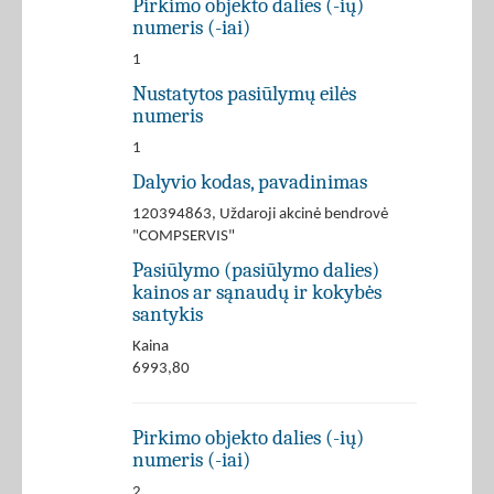
Pirkimo objekto dalies (-ių)
numeris (-iai)
1
Nustatytos pasiūlymų eilės
numeris
1
Dalyvio kodas, pavadinimas
120394863, Uždaroji akcinė bendrovė
"COMPSERVIS"
Pasiūlymo (pasiūlymo dalies)
kainos ar sąnaudų ir kokybės
santykis
Kaina
6993,80
Pirkimo objekto dalies (-ių)
numeris (-iai)
2