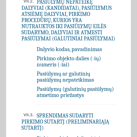
PASIŪLYMŲ NEPATEIKĘ
VII.2.
DALYVIAI (KANDIDATAI), PASIŪLYMUS
ATSIĖMĘ DALYVIAI, PIRKIMO
PROCEDŪRŲ, KURIOS YRA
NUTRAUKTOS IKI PASIŪLYMŲ EILĖS
SUDARYMO, DALYVIAI IR ATMESTI
PASIŪLYMAI (GALUTINIAI PASIŪLYMAI)
Dalyvio kodas, pavadinimas
Pirkimo objekto dalies (-ių)
numeris (-iai)
Pasiūlymų ar galutinių
pasiūlymų nepateikimas
Pasiūlymų (galutinių pasiūlymų)
atmetimo priežastys
SPRENDIMAS SUDARYTI
VII.3.
PIRKIMO SUTARTĮ (PRELIMINARIĄJĄ
SUTARTĮ)