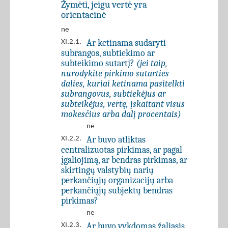
Žymėti, jeigu vertė yra
orientacinė
ne
Ar ketinama sudaryti
XI.2.1.
subrangos, subtiekimo ar
subteikimo sutartį?
(jei taip,
nurodykite pirkimo sutarties
dalies, kuriai ketinama pasitelkti
subrangovus, subtiekėjus ar
subteikėjus, vertę, įskaitant visus
mokesčius arba dalį procentais)
ne
Ar buvo atliktas
XI.2.2.
centralizuotas pirkimas, ar pagal
įgaliojimą, ar bendras pirkimas, ar
skirtingų valstybių narių
perkančiųjų organizacijų arba
perkančiųjų subjektų bendras
pirkimas?
ne
Ar buvo vykdomas žaliasis
XI.2.3.