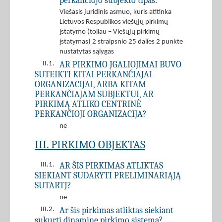
perkančiojo subjekto tipas:
Viešasis juridinis asmuo, kuris atitinka
Lietuvos Respublikos viešųjų pirkimų
įstatymo (toliau – Viešųjų pirkimų
įstatymas) 2 straipsnio 25 dalies 2 punkte
nustatytas sąlygas
AR PIRKIMO ĮGALIOJIMAI BUVO
II.1.
SUTEIKTI KITAI PERKANČIAJAI
ORGANIZACIJAI, ARBA KITAM
PERKANČIAJAM SUBJEKTUI, AR
PIRKIMĄ ATLIKO CENTRINĖ
PERKANČIOJI ORGANIZACIJA?
ne
III. PIRKIMO OBJEKTAS
AR ŠIS PIRKIMAS ATLIKTAS
III.1.
SIEKIANT SUDARYTI PRELIMINARIĄJĄ
SUTARTĮ?
ne
Ar šis pirkimas atliktas siekiant
III.2.
sukurti dinaminę pirkimo sistemą?