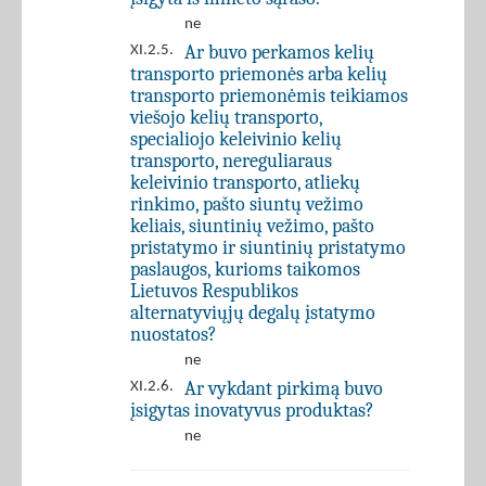
ne
Ar buvo perkamos kelių
XI.2.5.
transporto priemonės arba kelių
transporto priemonėmis teikiamos
viešojo kelių transporto,
specialiojo keleivinio kelių
transporto, nereguliaraus
keleivinio transporto, atliekų
rinkimo, pašto siuntų vežimo
keliais, siuntinių vežimo, pašto
pristatymo ir siuntinių pristatymo
paslaugos, kurioms taikomos
Lietuvos Respublikos
alternatyviųjų degalų įstatymo
nuostatos?
ne
Ar vykdant pirkimą buvo
XI.2.6.
įsigytas inovatyvus produktas?
ne