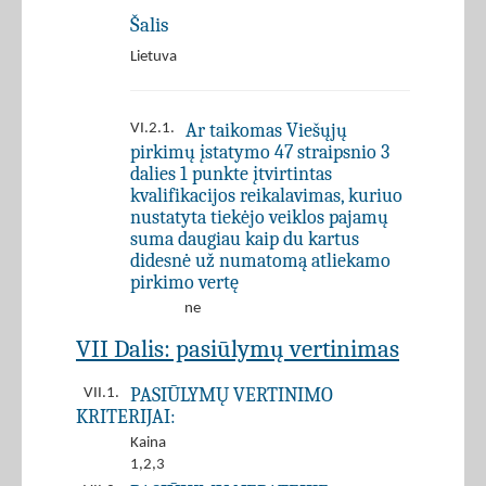
Šalis
Lietuva
Ar taikomas Viešųjų
VI.2.1.
pirkimų įstatymo 47 straipsnio 3
dalies 1 punkte įtvirtintas
kvalifikacijos reikalavimas, kuriuo
nustatyta tiekėjo veiklos pajamų
suma daugiau kaip du kartus
didesnė už numatomą atliekamo
pirkimo vertę
ne
VII Dalis: pasiūlymų vertinimas
PASIŪLYMŲ VERTINIMO
VII.1.
KRITERIJAI:
Kaina
1,2,3