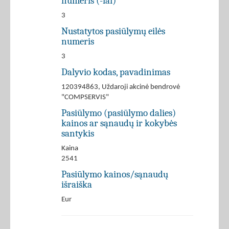
numeris (-iai)
3
Nustatytos pasiūlymų eilės
numeris
3
Dalyvio kodas, pavadinimas
120394863, Uždaroji akcinė bendrovė
"COMPSERVIS"
Pasiūlymo (pasiūlymo dalies)
kainos ar sąnaudų ir kokybės
santykis
Kaina
2541
Pasiūlymo kainos/sąnaudų
išraiška
Eur