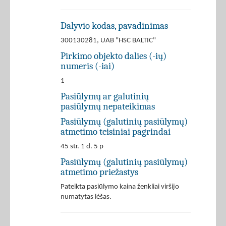
Dalyvio kodas, pavadinimas
300130281, UAB "HSC BALTIC"
Pirkimo objekto dalies (-ių)
numeris (-iai)
1
Pasiūlymų ar galutinių
pasiūlymų nepateikimas
Pasiūlymų (galutinių pasiūlymų)
atmetimo teisiniai pagrindai
45 str. 1 d. 5 p
Pasiūlymų (galutinių pasiūlymų)
atmetimo priežastys
Pateikta pasiūlymo kaina ženkliai viršijo
numatytas lėšas.