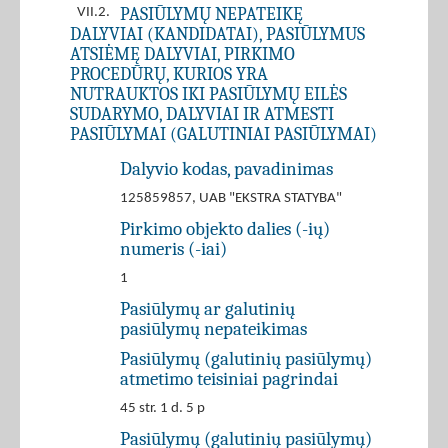
PASIŪLYMŲ NEPATEIKĘ
VII.2.
DALYVIAI (KANDIDATAI), PASIŪLYMUS
ATSIĖMĘ DALYVIAI, PIRKIMO
PROCEDŪRŲ, KURIOS YRA
NUTRAUKTOS IKI PASIŪLYMŲ EILĖS
SUDARYMO, DALYVIAI IR ATMESTI
PASIŪLYMAI (GALUTINIAI PASIŪLYMAI)
Dalyvio kodas, pavadinimas
125859857, UAB "EKSTRA STATYBA"
Pirkimo objekto dalies (-ių)
numeris (-iai)
1
Pasiūlymų ar galutinių
pasiūlymų nepateikimas
Pasiūlymų (galutinių pasiūlymų)
atmetimo teisiniai pagrindai
45 str. 1 d. 5 p
Pasiūlymų (galutinių pasiūlymų)