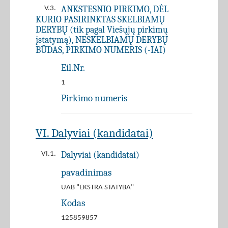
ANKSTESNIO PIRKIMO, DĖL
V.3.
KURIO PASIRINKTAS SKELBIAMŲ
DERYBŲ (tik pagal Viešųjų pirkimų
įstatymą), NESKELBIAMŲ DERYBŲ
BŪDAS, PIRKIMO NUMERIS (-IAI)
Eil.Nr.
1
Pirkimo numeris
VI. Dalyviai (kandidatai)
Dalyviai (kandidatai)
VI.1.
pavadinimas
UAB "EKSTRA STATYBA"
Kodas
125859857