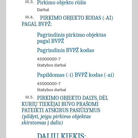
Pirkimo objekto rūšis
III.3.
Darbai
PIRKIMO OBJEKTO KODAS (-AI)
III.4.
PAGAL BVPŽ:
Pagrindinis pirkimo objektas
pagal BVPŽ
Pagrindinis BVPŽ kodas
45000000-7
Statybos darbai
Papildomas (-i) BVPŽ kodas (-ai)
45000000-7
Statybos darbai
PIRKIMO OBJEKTO DALYS, DĖL
III.5.
KURIŲ TIEKĖJAI BUVO PRAŠOMI
PATEIKTI ATSKIRUS PASIŪLYMUS
(pildyti, jeigu pirkimo objektas
skirstomas į dalis)
DALIŲ KIEKIS: