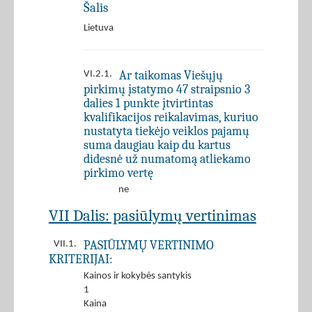
Šalis
Lietuva
Ar taikomas Viešųjų
VI.2.1.
pirkimų įstatymo 47 straipsnio 3
dalies 1 punkte įtvirtintas
kvalifikacijos reikalavimas, kuriuo
nustatyta tiekėjo veiklos pajamų
suma daugiau kaip du kartus
didesnė už numatomą atliekamo
pirkimo vertę
ne
VII Dalis: pasiūlymų vertinimas
PASIŪLYMŲ VERTINIMO
VII.1.
KRITERIJAI:
Kainos ir kokybės santykis
1
Kaina