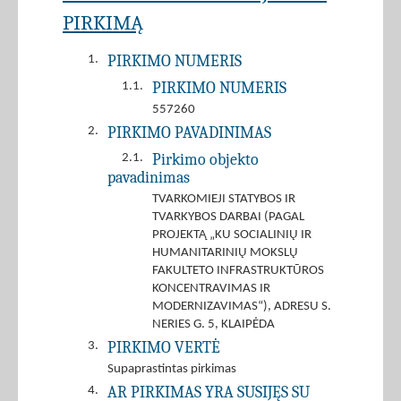
PIRKIMĄ
PIRKIMO NUMERIS
1.
PIRKIMO NUMERIS
1.1.
557260
PIRKIMO PAVADINIMAS
2.
Pirkimo objekto
2.1.
pavadinimas
TVARKOMIEJI STATYBOS IR
TVARKYBOS DARBAI (PAGAL
PROJEKTĄ „KU SOCIALINIŲ IR
HUMANITARINIŲ MOKSLŲ
FAKULTETO INFRASTRUKTŪROS
KONCENTRAVIMAS IR
MODERNIZAVIMAS“), ADRESU S.
NERIES G. 5, KLAIPĖDA
PIRKIMO VERTĖ
3.
Supaprastintas pirkimas
AR PIRKIMAS YRA SUSIJĘS SU
4.