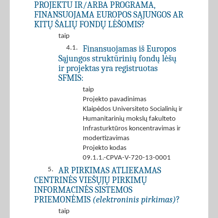
PROJEKTU IR/ARBA PROGRAMA,
FINANSUOJAMA EUROPOS SĄJUNGOS AR
KITŲ ŠALIŲ FONDŲ LĖŠOMIS?
taip
Finansuojamas iš Europos
4.1.
Sąjungos struktūrinių fondų lėšų
ir projektas yra registruotas
SFMIS:
taip
Projekto pavadinimas
Klaipėdos Universiteto Socialinių ir
Humanitarinių mokslų fakulteto
Infrasturktūros koncentravimas ir
modertizavimas
Projekto kodas
09.1.1.-CPVA-V-720-13-0001
AR PIRKIMAS ATLIEKAMAS
5.
CENTRINĖS VIEŠŲJŲ PIRKIMŲ
INFORMACINĖS SISTEMOS
PRIEMONĖMIS
(elektroninis pirkimas)
?
taip