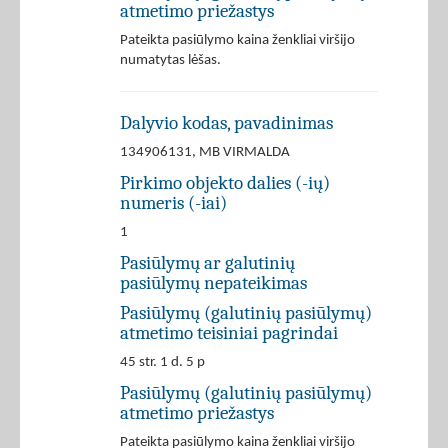
atmetimo priežastys
Pateikta pasiūlymo kaina ženkliai viršijo
numatytas lėšas.
Dalyvio kodas, pavadinimas
134906131, MB VIRMALDA
Pirkimo objekto dalies (-ių)
numeris (-iai)
1
Pasiūlymų ar galutinių
pasiūlymų nepateikimas
Pasiūlymų (galutinių pasiūlymų)
atmetimo teisiniai pagrindai
45 str. 1 d. 5 p
Pasiūlymų (galutinių pasiūlymų)
atmetimo priežastys
Pateikta pasiūlymo kaina ženkliai viršijo