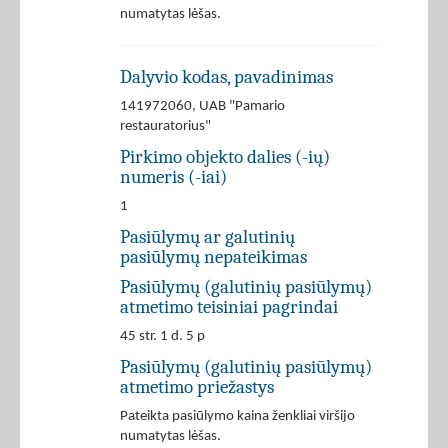
numatytas lėšas.
Dalyvio kodas, pavadinimas
141972060, UAB "Pamario
restauratorius"
Pirkimo objekto dalies (-ių)
numeris (-iai)
1
Pasiūlymų ar galutinių
pasiūlymų nepateikimas
Pasiūlymų (galutinių pasiūlymų)
atmetimo teisiniai pagrindai
45 str. 1 d. 5 p
Pasiūlymų (galutinių pasiūlymų)
atmetimo priežastys
Pateikta pasiūlymo kaina ženkliai viršijo
numatytas lėšas.