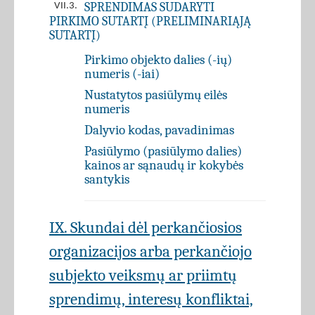
SPRENDIMAS SUDARYTI
VII.3.
PIRKIMO SUTARTĮ (PRELIMINARIĄJĄ
SUTARTĮ)
Pirkimo objekto dalies (-ių)
numeris (-iai)
Nustatytos pasiūlymų eilės
numeris
Dalyvio kodas, pavadinimas
Pasiūlymo (pasiūlymo dalies)
kainos ar sąnaudų ir kokybės
santykis
IX. Skundai dėl perkančiosios
organizacijos arba perkančiojo
subjekto veiksmų ar priimtų
sprendimų, interesų konfliktai,