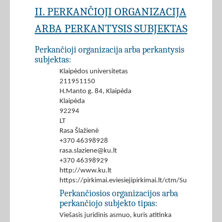
II. PERKANČIOJI ORGANIZACIJA
ARBA PERKANTYSIS SUBJEKTAS
Perkančioji organizacija arba perkantysis
subjektas:
Klaipėdos universitetas
211951150
H.Manto g. 84, Klaipėda
Klaipėda
92294
LT
Rasa Šlažienė
+370 46398928
rasa.slaziene@ku.lt
+370 46398929
http://www.ku.lt
https://pirkimai.eviesiejipirkimai.lt/ctm/Supplier/
Perkančiosios organizacijos arba
perkančiojo subjekto tipas:
Viešasis juridinis asmuo, kuris atitinka