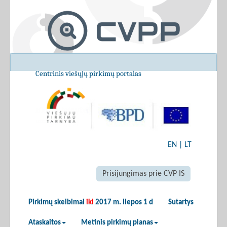
Centrinis viešųjų pirkimų portalas
EN
|
LT
Prisijungimas prie CVP IS
Pirkimų skelbimai
iki
2017 m. liepos 1 d
Sutartys
Ataskaitos
Metinis pirkimų planas