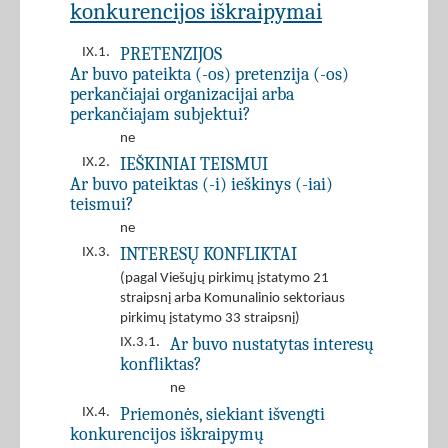
konkurencijos iškraipymai
PRETENZIJOS
IX.1.
Ar buvo pateikta (-os) pretenzija (-os)
perkančiajai organizacijai arba
perkančiajam subjektui?
ne
IEŠKINIAI TEISMUI
IX.2.
Ar buvo pateiktas (-i) ieškinys (-iai)
teismui?
ne
INTERESŲ KONFLIKTAI
IX.3.
(pagal Viešųjų pirkimų įstatymo 21
straipsnį arba Komunalinio sektoriaus
pirkimų įstatymo 33 straipsnį)
Ar buvo nustatytas interesų
IX.3.1.
konfliktas?
ne
Priemonės, siekiant išvengti
IX.4.
konkurencijos iškraipymų