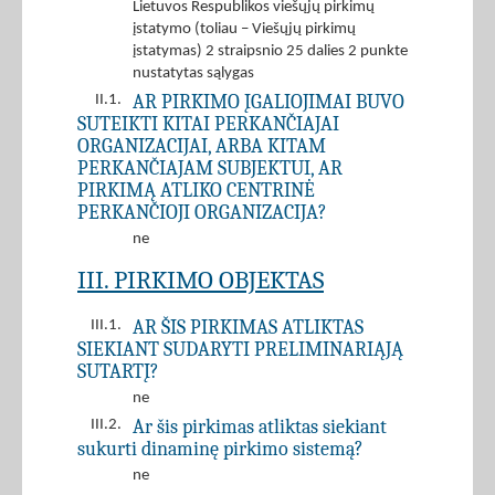
Lietuvos Respublikos viešųjų pirkimų
įstatymo (toliau – Viešųjų pirkimų
įstatymas) 2 straipsnio 25 dalies 2 punkte
nustatytas sąlygas
AR PIRKIMO ĮGALIOJIMAI BUVO
II.1.
SUTEIKTI KITAI PERKANČIAJAI
ORGANIZACIJAI, ARBA KITAM
PERKANČIAJAM SUBJEKTUI, AR
PIRKIMĄ ATLIKO CENTRINĖ
PERKANČIOJI ORGANIZACIJA?
ne
III. PIRKIMO OBJEKTAS
AR ŠIS PIRKIMAS ATLIKTAS
III.1.
SIEKIANT SUDARYTI PRELIMINARIĄJĄ
SUTARTĮ?
ne
Ar šis pirkimas atliktas siekiant
III.2.
sukurti dinaminę pirkimo sistemą?
ne