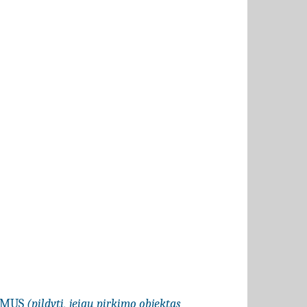
LYMUS
(pildyti, jeigu pirkimo objektas