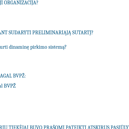
I ORGANIZACIJA?
IANT SUDARYTI PRELIMINARIĄJĄ SUTARTĮ?
ukurti dinaminę pirkimo sistemą?
PAGAL BVPŽ:
al BVPŽ
URIŲ TIEKĖJAI BUVO PRAŠOMI PATEIKTI ATSKIRUS PASIŪ