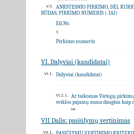
ANKSTESNIO PIRKIMO, DĖL KURIO 
V.3.
BŪDAS, PIRKIMO NUMERIS (-IAI)
Eil.Nr.
1
Pirkimo numeris
VI. Dalyviai (kandidatai)
Dalyviai (kandidatai)
VI.1.
Ar taikomas Viešųjų pirkimų į
VI.2.1.
veiklos pajamų suma daugiau kaip 
ne
VII Dalis: pasiūlymų vertinimas
PASIŪLYMŲ VERTINIMO KRITERIJ
VII.1.