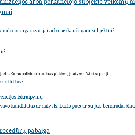
ganizacijos arba perkančiojo subjekto veiksmų a
pymai
rkančiajai organizacijai arba perkančiajam subjektui?
ui?
į arba Komunalinio sektoriaus pirkimų įstatymo 33 straipsnį)
konfliktas?
rencijos iškraipymų
avo kandidatas ar dalyvis, kuris pats ar su juo bendradarbiau
procedūrų pabaiga