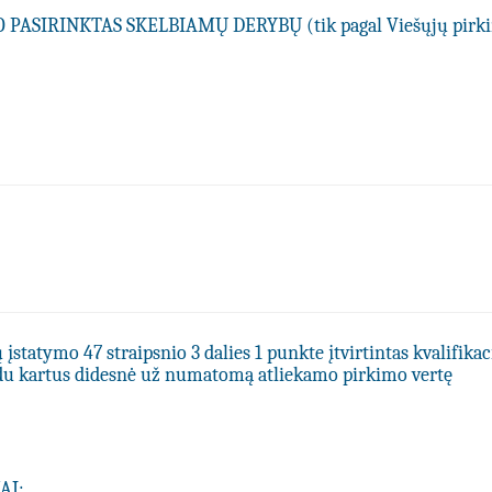
PASIRINKTAS SKELBIAMŲ DERYBŲ (tik pagal Viešųjų pir
statymo 47 straipsnio 3 dalies 1 punkte įtvirtintas kvalifikac
du kartus didesnė už numatomą atliekamo pirkimo vertę
AI: