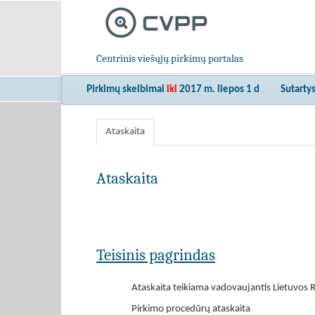
Centrinis viešųjų pirkimų portalas
Pirkimų skelbimai
iki
2017 m. liepos 1 d
Sutarty
Ataskaita
Ataskaita
Teisinis pagrindas
Ataskaita teikiama vadovaujantis Lietuvos R
Pirkimo procedūrų ataskaita