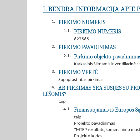
I. BENDRA INFORMACIJA APIE 
PIRKIMO NUMERIS
1.
PIRKIMO NUMERIS
1.1.
627565
PIRKIMO PAVADINIMAS
2.
Pirkimo objekto pavadinima
2.1.
Karkasinis šiltnamis ir ventiliacinė 
PIRKIMO VERTĖ
3.
Supaprastintas pirkimas
AR PIRKIMAS YRA SUSIJĘS SU P
4.
LĖŠOMIS?
taip
Finansuojamas iš Europos Sąj
4.1.
taip
Projekto pavadinimas
"MTEP rezultatų komercinimo mast
Projekto kodas