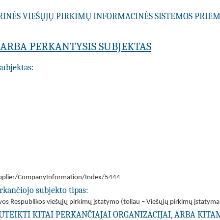
RINĖS VIEŠŲJŲ PIRKIMŲ INFORMACINĖS SISTEMOS PRI
A ARBA PERKANTYSIS SUBJEKTAS
subjektas:
/Supplier/CompanyInformation/Index/5444
rkančiojo subjekto tipas:
tuvos Respublikos viešųjų pirkimų įstatymo (toliau – Viešųjų pirkimų įstatyma
UTEIKTI KITAI PERKANČIAJAI ORGANIZACIJAI, ARBA KIT