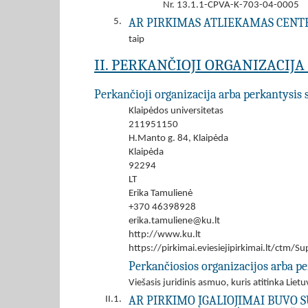
Nr. 13.1.1-CPVA-K-703-04-0005
AR PIRKIMAS ATLIEKAMAS CENT
5.
taip
II. PERKANČIOJI ORGANIZACIJ
Perkančioji organizacija arba perkantysis 
Klaipėdos universitetas
211951150
H.Manto g. 84, Klaipėda
Klaipėda
92294
LT
Erika Tamulienė
+370 46398928
erika.tamuliene@ku.lt
http://www.ku.lt
https://pirkimai.eviesiejipirkimai.lt/ctm
Perkančiosios organizacijos arba pe
Viešasis juridinis asmuo, kuris atitinka Lie
AR PIRKIMO ĮGALIOJIMAI BUVO S
II.1.