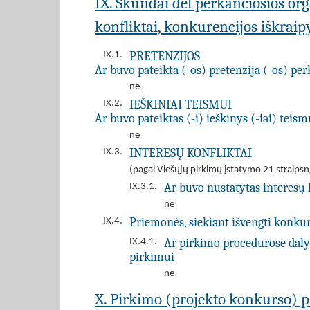
IX. Skundai dėl perkančiosios or
konfliktai, konkurencijos iškrai
PRETENZIJOS
IX.1.
Ar buvo pateikta (-os) pretenzija (-os) pe
ne
IEŠKINIAI TEISMUI
IX.2.
Ar buvo pateiktas (-i) ieškinys (-iai) teism
ne
INTERESŲ KONFLIKTAI
IX.3.
(pagal Viešųjų pirkimų įstatymo 21 straipsn
Ar buvo nustatytas interesų 
IX.3.1.
ne
Priemonės, siekiant išvengti konku
IX.4.
Ar pirkimo procedūrose dalyv
IX.4.1.
pirkimui
ne
X. Pirkimo (projekto konkurso) 