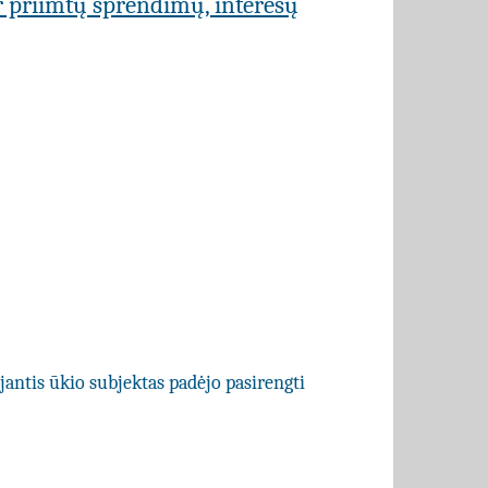
r priimtų sprendimų, interesų
jantis ūkio subjektas padėjo pasirengti