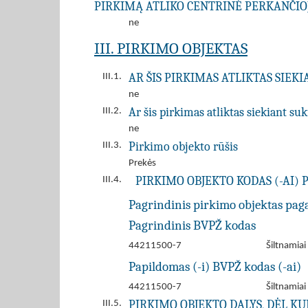
PIRKIMĄ ATLIKO CENTRINĖ PERKANČIOJ
ne
III. PIRKIMO OBJEKTAS
AR ŠIS PIRKIMAS ATLIKTAS SIEK
III.1.
ne
Ar šis pirkimas atliktas siekiant s
III.2.
ne
Pirkimo objekto rūšis
III.3.
Prekės
PIRKIMO OBJEKTO KODAS (-AI) 
III.4.
Pagrindinis pirkimo objektas pag
Pagrindinis BVPŽ kodas
44211500-7
Šiltnamiai
Papildomas (-i) BVPŽ kodas (-ai)
44211500-7
Šiltnamiai
PIRKIMO OBJEKTO DALYS, DĖL K
III.5.