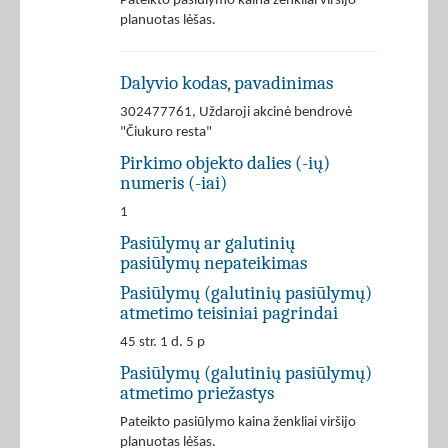
Pateikto pasiūlymo kaina ženkliai viršijo
planuotas lėšas.
Dalyvio kodas, pavadinimas
302477761, Uždaroji akcinė bendrovė
"Čiukuro resta"
Pirkimo objekto dalies (-ių)
numeris (-iai)
1
Pasiūlymų ar galutinių
pasiūlymų nepateikimas
Pasiūlymų (galutinių pasiūlymų)
atmetimo teisiniai pagrindai
45 str. 1 d. 5 p
Pasiūlymų (galutinių pasiūlymų)
atmetimo priežastys
Pateikto pasiūlymo kaina ženkliai viršijo
planuotas lėšas.