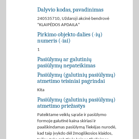
Dalyvio kodas, pavadinimas
240535710, Uždaroji akcinė bendrovė
"KLAIPĖDOS APDAILA"
Pirkimo objekto dalies (-ių)
numeris (-iai)
1
Pasiūlymų ar galutinių
pasiūlymų nepateikimas
Pasiūlymų (galutinių pasiūlymų)
atmetimo teisiniai pagrindai
Kita
Pasiūlymų (galutinių pasiūlymų)
atmetimo priežastys
Pateiktame veiklų sąraše ir pasiūlymo
formoje galutinė kaina skiriasi ir
paaiškindamas pasiūlymą Tiekėjas nurodė,
kad taip įvykdo dėl žmogiškosios klaidos,