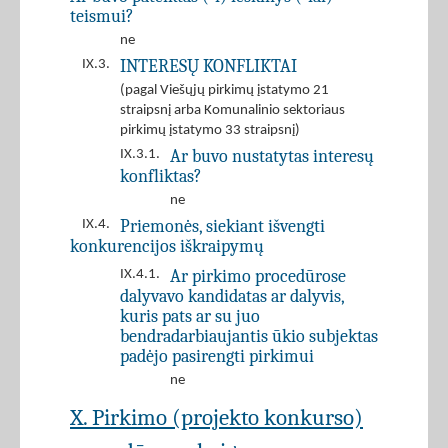
teismui?
ne
INTERESŲ KONFLIKTAI
IX.3.
(pagal Viešųjų pirkimų įstatymo 21
straipsnį arba Komunalinio sektoriaus
pirkimų įstatymo 33 straipsnį)
Ar buvo nustatytas interesų
IX.3.1.
konfliktas?
ne
Priemonės, siekiant išvengti
IX.4.
konkurencijos iškraipymų
Ar pirkimo procedūrose
IX.4.1.
dalyvavo kandidatas ar dalyvis,
kuris pats ar su juo
bendradarbiaujantis ūkio subjektas
padėjo pasirengti pirkimui
ne
X. Pirkimo (projekto konkurso)