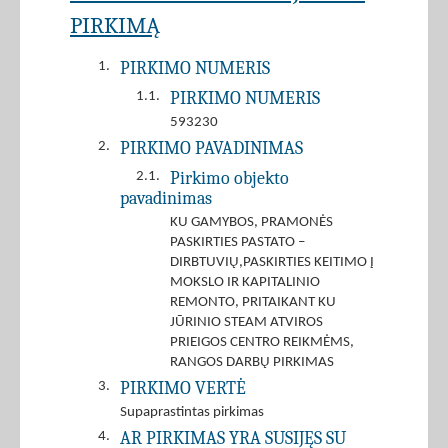
PIRKIMĄ
PIRKIMO NUMERIS
1.
PIRKIMO NUMERIS
1.1.
593230
PIRKIMO PAVADINIMAS
2.
Pirkimo objekto
2.1.
pavadinimas
KU GAMYBOS, PRAMONĖS
PASKIRTIES PASTATO –
DIRBTUVIŲ,PASKIRTIES KEITIMO Į
MOKSLO IR KAPITALINIO
REMONTO, PRITAIKANT KU
JŪRINIO STEAM ATVIROS
PRIEIGOS CENTRO REIKMĖMS,
RANGOS DARBŲ PIRKIMAS
PIRKIMO VERTĖ
3.
Supaprastintas pirkimas
AR PIRKIMAS YRA SUSIJĘS SU
4.