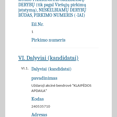
DERYBŲ (tik pagal Viešųjų pirkimų
įstatymą), NESKELBIAMŲ DERYBŲ
BŪDAS, PIRKIMO NUMERIS (-IAI)
Eil.Nr.
1
Pirkimo numeris
VI. Dalyviai (kandidatai)
Dalyviai (kandidatai)
VI.1.
pavadinimas
Uždaroji akcinė bendrovė "KLAIPĖDOS
APDAILA"
Kodas
240535710
Adresas