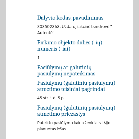
Dalyvio kodas, pavadinimas
303502363, Uždaroji akcinė bendrovė "
Autentė"
Pirkimo objekto dalies (-ių)
numeris (-iai)
1
Pasiūlymų ar galutinių
pasiūlymų nepateikimas
Pasiūlymų (galutinių pasiūlymų)
atmetimo teisiniai pagrindai
45 str. 1 d. 5 p
Pasiūlymų (galutinių pasiūlymų)
atmetimo priežastys
Pateikto pasiūlymo kaina ženkliai viršijo
planuotas lėšas.