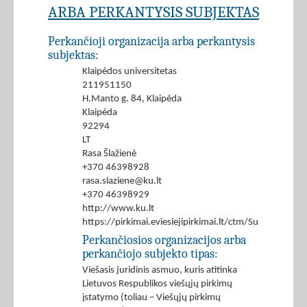
ARBA PERKANTYSIS SUBJEKTAS
Perkančioji organizacija arba perkantysis
subjektas:
Klaipėdos universitetas
211951150
H.Manto g. 84, Klaipėda
Klaipėda
92294
LT
Rasa Šlažienė
+370 46398928
rasa.slaziene@ku.lt
+370 46398929
http://www.ku.lt
https://pirkimai.eviesiejipirkimai.lt/ctm/Supplier/
Perkančiosios organizacijos arba
perkančiojo subjekto tipas:
Viešasis juridinis asmuo, kuris atitinka
Lietuvos Respublikos viešųjų pirkimų
įstatymo (toliau – Viešųjų pirkimų