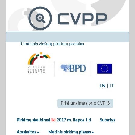
Centrinis viešųjų pirkimų portalas
EN
|
LT
Prisijungimas prie CVP IS
Pirkimų skelbimai
iki
2017 m. liepos 1 d
Sutartys
Ataskaitos
Metinis pirkimų planas