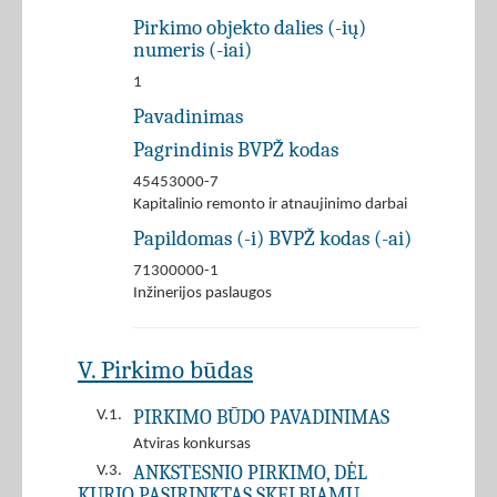
Pirkimo objekto dalies (-ių)
numeris (-iai)
1
Pavadinimas
Pagrindinis BVPŽ kodas
45453000-7
Kapitalinio remonto ir atnaujinimo darbai
Papildomas (-i) BVPŽ kodas (-ai)
71300000-1
Inžinerijos paslaugos
V. Pirkimo būdas
PIRKIMO BŪDO PAVADINIMAS
V.1.
Atviras konkursas
ANKSTESNIO PIRKIMO, DĖL
V.3.
KURIO PASIRINKTAS SKELBIAMŲ