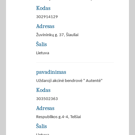
Kodas
302914129
Adresas
Žuvininkų g. 37, Šiauliai
Šalis
Lietuva
pavadinimas
Uždaroji akcinė bendrovė " Autentė"
Kodas
303502363
Adresas
Respublikos g.4-4, Telšiai
Šalis