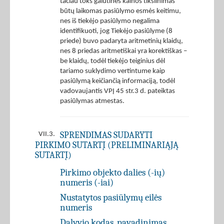
tačiau toks galutinės kainos tikslinimas
būtų laikomas pasiūlymo esmės keitimu,
nes iš tiekėjo pasiūlymo negalima
identifikuoti, jog Tiekėjo pasiūlyme (8
priede) buvo padaryta aritmetinių klaidų,
nes 8 priedas aritmetiškai yra korektiškas –
be klaidų, todėl tiekėjo teiginius dėl
tariamo suklydimo vertintume kaip
pasiūlymą keičiančią informaciją, todėl
vadovaujantis VPĮ 45 str.3 d. pateiktas
pasiūlymas atmestas.
SPRENDIMAS SUDARYTI
VII.3.
PIRKIMO SUTARTĮ (PRELIMINARIĄJĄ
SUTARTĮ)
Pirkimo objekto dalies (-ių)
numeris (-iai)
Nustatytos pasiūlymų eilės
numeris
Dalyvio kodas, pavadinimas