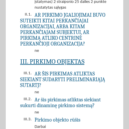
įstatymas) 2 straipsnio 25 dalies 2 punkte
nustatytas sąlygas
AR PIRKIMO ĮGALIOJIMAI BUVO
II.1.
SUTEIKTI KITAI PERKANČIAJAI
ORGANIZACIJAI, ARBA KITAM
PERKANČIAJAM SUBJEKTUI, AR
PIRKIMĄ ATLIKO CENTRINĖ
PERKANČIOJI ORGANIZACIJA?
ne
III. PIRKIMO OBJEKTAS
AR ŠIS PIRKIMAS ATLIKTAS
III.1.
SIEKIANT SUDARYTI PRELIMINARIĄJĄ
SUTARTĮ?
ne
Ar šis pirkimas atliktas siekiant
III.2.
sukurti dinaminę pirkimo sistemą?
ne
Pirkimo objekto rūšis
III.3.
Darbai