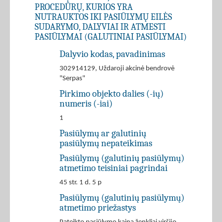
PROCEDŪRŲ, KURIOS YRA
NUTRAUKTOS IKI PASIŪLYMŲ EILĖS
SUDARYMO, DALYVIAI IR ATMESTI
PASIŪLYMAI (GALUTINIAI PASIŪLYMAI)
Dalyvio kodas, pavadinimas
302914129, Uždaroji akcinė bendrovė
"Serpas"
Pirkimo objekto dalies (-ių)
numeris (-iai)
1
Pasiūlymų ar galutinių
pasiūlymų nepateikimas
Pasiūlymų (galutinių pasiūlymų)
atmetimo teisiniai pagrindai
45 str. 1 d. 5 p
Pasiūlymų (galutinių pasiūlymų)
atmetimo priežastys