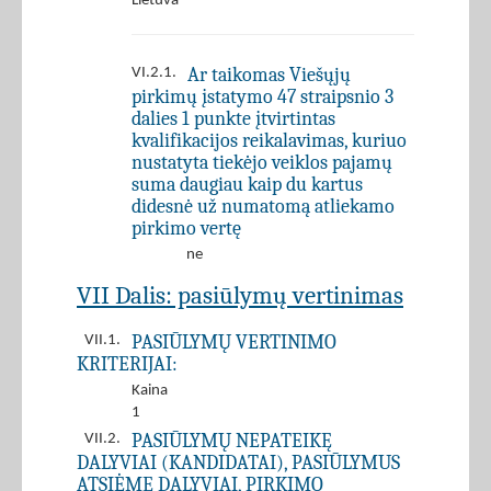
Lietuva
Ar taikomas Viešųjų
VI.2.1.
pirkimų įstatymo 47 straipsnio 3
dalies 1 punkte įtvirtintas
kvalifikacijos reikalavimas, kuriuo
nustatyta tiekėjo veiklos pajamų
suma daugiau kaip du kartus
didesnė už numatomą atliekamo
pirkimo vertę
ne
VII Dalis: pasiūlymų vertinimas
PASIŪLYMŲ VERTINIMO
VII.1.
KRITERIJAI:
Kaina
1
PASIŪLYMŲ NEPATEIKĘ
VII.2.
DALYVIAI (KANDIDATAI), PASIŪLYMUS
ATSIĖMĘ DALYVIAI, PIRKIMO