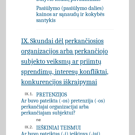
Pasiūlymo (pasiūlymo dalies)
kainos ar sąnaudų ir kokybės
santykis
IX. Skundai dėl perkančiosios
organizacijos arba perkančiojo
subjekto veiksmų ar priimtų
sprendimų, interesų konfliktai,
konkurencijos iškraipymai
PRETENZIJOS
IX.1.
Ar buvo pateikta (-os) pretenzija (-os)
perkančiajai organizacijai arba
perkančiajam subjektui?
ne
IEŠKINIAI TEISMUI
IX.2.
Ar buvo pateiktas (-i) ieškinys (-iai)