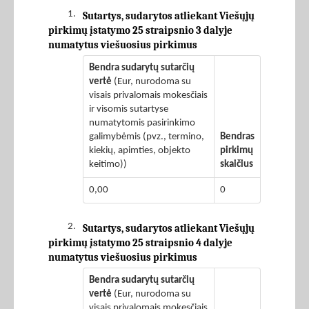
1.
Sutartys, sudarytos atliekant Viešųjų
pirkimų įstatymo 25 straipsnio 3 dalyje
numatytus viešuosius pirkimus
Bendra sudarytų sutarčių
vertė
(Eur, nurodoma su
visais privalomais mokesčiais
ir visomis sutartyse
numatytomis pasirinkimo
galimybėmis (pvz., termino,
Bendras
kiekių, apimties, objekto
pirkimų
keitimo))
skaičius
0,00
0
2.
Sutartys, sudarytos atliekant Viešųjų
pirkimų įstatymo 25 straipsnio 4 dalyje
numatytus viešuosius pirkimus
Bendra sudarytų sutarčių
vertė
(Eur, nurodoma su
visais privalomais mokesčiais