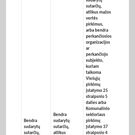
sudarytų
sutarčių,
atlikus mažos
vertės
pirkimus,
arba bendra
perkančiosios
organizacijos
ar
perkančiojo
subjekto,
kuriam
taikoma
Viešųjų
pirkimų
įstatymo 25
straipsnio 5
dalies arba
Komunalinio
Bendra
sektoriaus
Bendra
sudarytų
pirkimų
sudarytų
sutarčių,
įstatymo 37
sutarčių,
atlikus
straipsnio 4