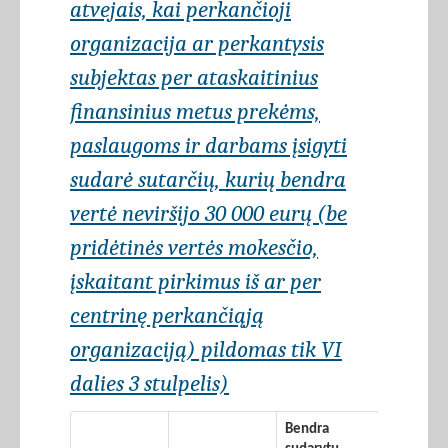
atvejais, kai perkančioji
organizacija ar perkantysis
subjektas per ataskaitinius
finansinius metus prekėms,
paslaugoms ir darbams įsigyti
sudarė sutarčių, kurių bendra
vertė neviršijo 30 000 eurų (be
pridėtinės vertės mokesčio,
įskaitant pirkimus iš ar per
centrinę perkančiąją
organizaciją) pildomas tik VI
dalies 3 stulpelis)
Bendra