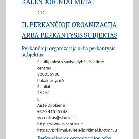
KALENDORINIAI METAI
2021
II. PERKANČIOJI ORGANIZACIJA
ARBA PERKANTYSIS SUBJEKTAS
Perkančioji organizacija arba perkantysis
subjektas:
Šiaulių miesto savivaldybės švietimo
centras
300056938
Pakalnės g. 6A
Šiauliai
76293
LT
Aistė Dijokienė
+370 41525983
sv.centras@siauliai.lt
http://www.svcentras.lt
https://pirkimai.eviesiejipirkimai.lt/ctm/Supplier/
Perkančiosios organizacijos arba