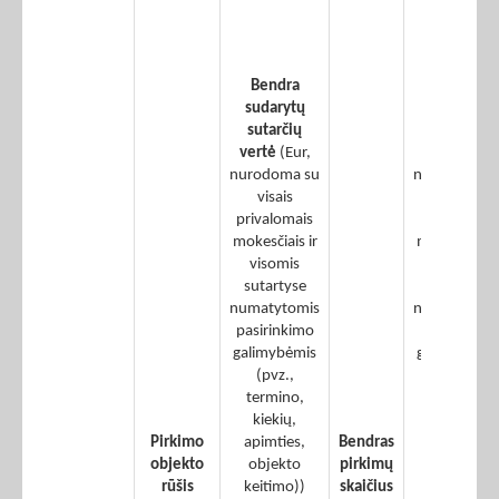
vertės –
įvykdytų
žaliųjų
Bendra
pirkimų
sudarytų
sudarytų
sutarčių
sutarčių
vertė
(Eur,
vertė
(Eur,
nurodoma su
nurodoma s
visais
visais
privalomais
privalomais
mokesčiais ir
mokesčiais i
visomis
visomis
sutartyse
sutartyse
numatytomis
numatytomi
pasirinkimo
pasirinkimo
galimybėmis
galimybėmi
(pvz.,
(pvz.,
termino,
termino,
kiekių,
kiekių,
Pirkimo
apimties,
Bendras
apimties,
objekto
objekto
pirkimų
objekto
rūšis
keitimo))
skaičius
keitimo))