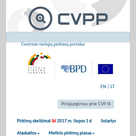
Centrinis viešųjų pirkimų portalas
EN
|
LT
Prisijungimas prie CVP IS
Pirkimų skelbimai
iki
2017 m. liepos 1 d
Sutartys
Ataskaitos
Metinis pirkimų planas