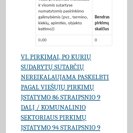
ir visomis sutartyse
numatytomis pasirinkimo
galimybėmis (pvz., termino,
Bendras
kiekių, apimties, objekto
pirkimų
keitimo))
skaičius
0,00
0
VI. PIRKIMAI, PO KURIŲ
SUDARYTŲ SUTARČIŲ
NEREIKALAUJAMA PASKELBTI
PAGAL VIEŠŲJŲ PIRKIMŲ
ĮSTATYMO 86 STRAIPSNIO 9
DALĮ / KOMUNALINIO
SEKTORIAUS PIRKIMŲ
ĮSTATYMO 94 STRAIPSNIO 9