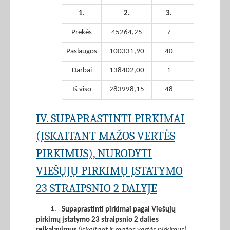
1.
2.
3.
4.
Prekės
45264,25
7
0,00
Paslaugos
100331,90
40
0,00
Darbai
138402,00
1
0,00
Iš viso
283998,15
48
0,00
IV. SUPAPRASTINTI PIRKIMAI
(ĮSKAITANT MAŽOS VERTĖS
PIRKIMUS), NURODYTI
VIEŠŲJŲ PIRKIMŲ ĮSTATYMO
23 STRAIPSNIO 2 DALYJE
1.
Supaprastinti pirkimai pagal Viešųjų
pirkimų įstatymo 23 straipsnio 2 dalies