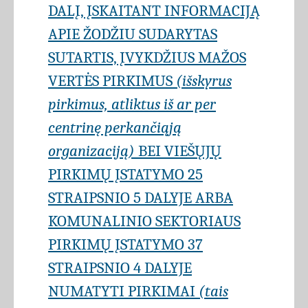
DALĮ, ĮSKAITANT INFORMACIJĄ
APIE ŽODŽIU SUDARYTAS
SUTARTIS, ĮVYKDŽIUS MAŽOS
VERTĖS PIRKIMUS
(išskyrus
pirkimus, atliktus iš ar per
centrinę perkančiąją
organizaciją)
BEI VIEŠŲJŲ
PIRKIMŲ ĮSTATYMO 25
STRAIPSNIO 5 DALYJE ARBA
KOMUNALINIO SEKTORIAUS
PIRKIMŲ ĮSTATYMO 37
STRAIPSNIO 4 DALYJE
NUMATYTI PIRKIMAI
(tais