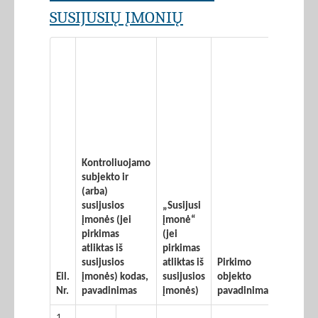
SUSIJUSIŲ ĮMONIŲ
Kontroliuojamo
subjekto ir
(arba)
susijusios
„Susijusi
įmonės (jei
įmonė“
pirkimas
(jei
atliktas iš
pirkimas
susijusios
atliktas iš
Pirkimo
Sutarti
Eil.
įmonės) kodas,
susijusios
objekto
sudary
Nr.
pavadinimas
įmonės)
pavadinimas
data
1