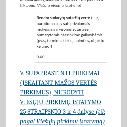
reikalavimus
(įskaitant ir mažos vertės pirkimus)
(tik pagal Viešųjų pirkimų įstatymą)
Bendra sudarytų sutarčių vertė
(Eur,
nurodoma su visais privalomais
mokesčiais ir visomis sutartyse
numatytomis pasirinkimo galimybėmis
(pvz., termino, kiekių, apimties, objekto
keitimo))
0,00
V. SUPAPRASTINTI PIRKIMAI
(ĮSKAITANT MAŽOS VERTĖS
PIRKIMUS), NURODYTI
VIEŠŲJŲ PIRKIMŲ ĮSTATYMO
25 STRAIPSNIO 3 ir 4 dalyse
(tik
pagal Viešųjų pirkimų įstatymą)