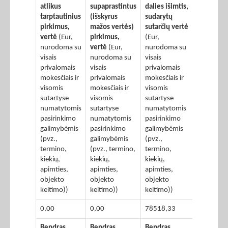
atlikus
supaprastintus
dalies išimtis,
tarptautinius
(išskyrus
sudarytų
pirkimus,
mažos vertės)
sutarčių vertė
vertė
(Eur,
pirkimus,
(Eur,
nurodoma su
vertė
(Eur,
nurodoma su
visais
nurodoma su
visais
privalomais
visais
privalomais
mokesčiais ir
privalomais
mokesčiais ir
visomis
mokesčiais ir
visomis
sutartyse
visomis
sutartyse
numatytomis
sutartyse
numatytomis
pasirinkimo
numatytomis
pasirinkimo
galimybėmis
pasirinkimo
galimybėmis
(pvz.,
galimybėmis
(pvz.,
termino,
(pvz., termino,
termino,
kiekių,
kiekių,
kiekių,
apimties,
apimties,
apimties,
objekto
objekto
objekto
keitimo))
keitimo))
keitimo))
0,00
0,00
78518,33
Bendras
Bendras
Bendras