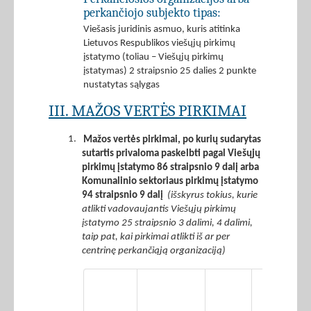
perkančiojo subjekto tipas:
Viešasis juridinis asmuo, kuris atitinka
Lietuvos Respublikos viešųjų pirkimų
įstatymo (toliau – Viešųjų pirkimų
įstatymas) 2 straipsnio 25 dalies 2 punkte
nustatytas sąlygas
III. MAŽOS VERTĖS PIRKIMAI
1.
Mažos vertės pirkimai, po kurių sudarytas
sutartis privaloma paskelbti pagal Viešųjų
pirkimų įstatymo 86 straipsnio 9 dalį arba
Komunalinio sektoriaus pirkimų įstatymo
94 straipsnio 9 dalį
(išskyrus tokius, kurie
atlikti vadovaujantis Viešųjų pirkimų
įstatymo 25 straipsnio 3 dalimi, 4 dalimi,
taip pat, kai pirkimai atlikti iš ar per
centrinę perkančiąją organizaciją)
Iš 2
stulpelyje
nurodytos