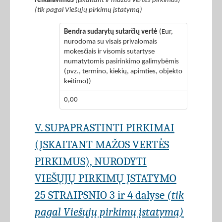
reikalavimus
(įskaitant ir mažos vertės pirkimus)
(tik pagal Viešųjų pirkimų įstatymą)
Bendra sudarytų sutarčių vertė
(Eur,
nurodoma su visais privalomais
mokesčiais ir visomis sutartyse
numatytomis pasirinkimo galimybėmis
(pvz., termino, kiekių, apimties, objekto
keitimo))
0,00
V. SUPAPRASTINTI PIRKIMAI
(ĮSKAITANT MAŽOS VERTĖS
PIRKIMUS), NURODYTI
VIEŠŲJŲ PIRKIMŲ ĮSTATYMO
25 STRAIPSNIO 3 ir 4 dalyse
(tik
pagal Viešųjų pirkimų įstatymą)