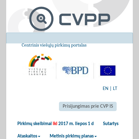
Centrinis viešųjų pirkimų portalas
EN
|
LT
Prisijungimas prie CVP IS
Pirkimų skelbimai
iki
2017 m. liepos 1 d
Sutartys
Ataskaitos
Metinis pirkimų planas