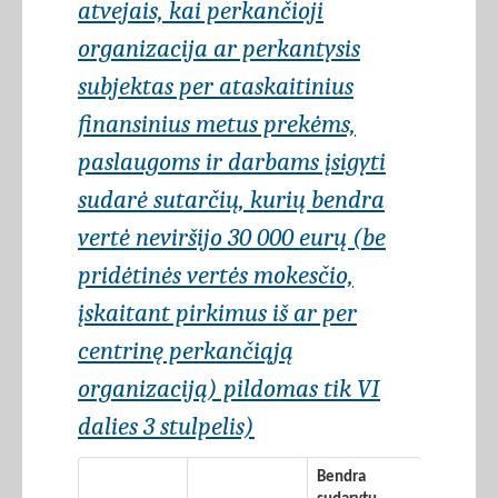
atvejais, kai perkančioji
organizacija ar perkantysis
subjektas per ataskaitinius
finansinius metus prekėms,
paslaugoms ir darbams įsigyti
sudarė sutarčių, kurių bendra
vertė neviršijo 30 000 eurų (be
pridėtinės vertės mokesčio,
įskaitant pirkimus iš ar per
centrinę perkančiąją
organizaciją) pildomas tik VI
dalies 3 stulpelis)
Bendra