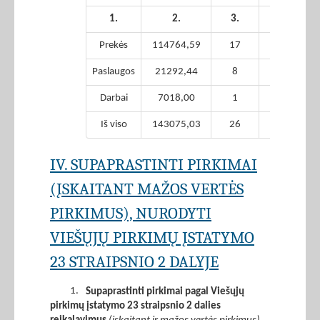
1.
2.
3.
4.
Prekės
114764,59
17
0,00
Paslaugos
21292,44
8
0,00
Darbai
7018,00
1
0,00
Iš viso
143075,03
26
0,00
IV. SUPAPRASTINTI PIRKIMAI
(ĮSKAITANT MAŽOS VERTĖS
PIRKIMUS), NURODYTI
VIEŠŲJŲ PIRKIMŲ ĮSTATYMO
23 STRAIPSNIO 2 DALYJE
1.
Supaprastinti pirkimai pagal Viešųjų
pirkimų įstatymo 23 straipsnio 2 dalies