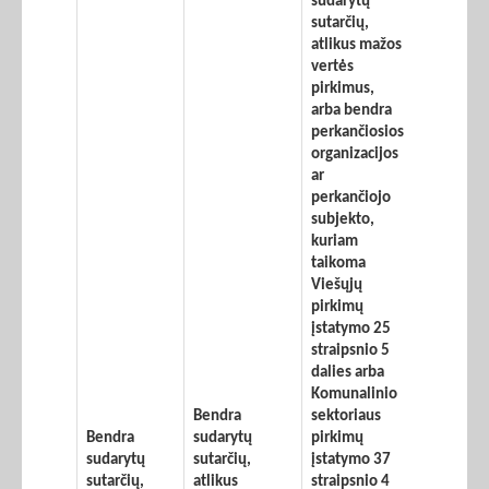
sudarytų
sutarčių,
atlikus mažos
vertės
pirkimus,
arba bendra
perkančiosios
organizacijos
ar
perkančiojo
subjekto,
kuriam
taikoma
Viešųjų
pirkimų
įstatymo 25
straipsnio 5
dalies arba
Komunalinio
Bendra
sektoriaus
Bendra
sudarytų
pirkimų
sudarytų
sutarčių,
įstatymo 37
sutarčių,
atlikus
straipsnio 4