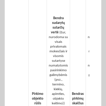
vertės –
įvykdytų
žaliųjų
Bendra
pirkimų
sudarytų
sudarytų
sutarčių
sutarčių
vertė
(Eur,
vertė
(Eur,
nurodoma su
nurodoma s
visais
visais
privalomais
privalomais
mokesčiais ir
mokesčiais i
visomis
visomis
sutartyse
sutartyse
numatytomis
numatytomi
pasirinkimo
pasirinkimo
galimybėmis
galimybėmi
(pvz.,
(pvz.,
termino,
termino,
kiekių,
kiekių,
Pirkimo
apimties,
Bendras
apimties,
objekto
objekto
pirkimų
objekto
rūšis
keitimo))
skaičius
keitimo))