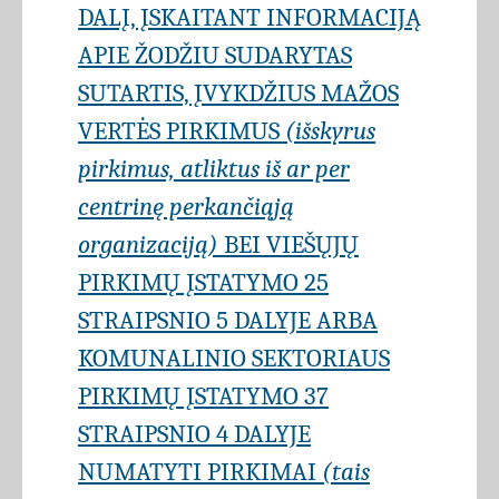
DALĮ, ĮSKAITANT INFORMACIJĄ
APIE ŽODŽIU SUDARYTAS
SUTARTIS, ĮVYKDŽIUS MAŽOS
VERTĖS PIRKIMUS
(išskyrus
pirkimus, atliktus iš ar per
centrinę perkančiąją
organizaciją)
BEI VIEŠŲJŲ
PIRKIMŲ ĮSTATYMO 25
STRAIPSNIO 5 DALYJE ARBA
KOMUNALINIO SEKTORIAUS
PIRKIMŲ ĮSTATYMO 37
STRAIPSNIO 4 DALYJE
NUMATYTI PIRKIMAI
(tais