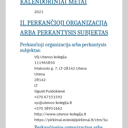
KALENDORINIAI METAI
2021
II. PERKANČIOJI ORGANIZACIJA
ARBA PERKANTYSIS SUBJEKTAS
Perkančioji organizacija arba perkantysis
subjektas:
VšĮ Utenos kolegija
111965850
Maironio g. 7, LT-28142 Utena
Utena
28142
LT
Sigutė Puidokienė
+370 67151592
vp@utenos-kolegija.lt
+370 38951662
http://www.utenos-kolegija.lt
https://pirkimai.eviesiejipirkimai.lt/ctm/Supplier/
Perkančiosios organizacijos arba