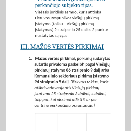
perkančiojo subjekto tipas:
Viešasis juridinis asmuo, kuris atitinka
Lietuvos Respublikos viešųjų pirkimų
įstatymo (toliau – Viešųjų pirkimų
įstatymas) 2 straipsnio 25 dalies 2 punkte
nustatytas sąlygas
III. MAŽOS VERTĖS PIRKIMAI
1.
Mažos vertės pirkimai, po kurių sudarytas
sutartis privaloma paskelbti pagal Viešųjų
pirkimų įstatymo 86 straipsnio 9 dalį arba
Komunalinio sektoriaus pirkimų įstatymo
94 straipsnio 9 dalį
(išskyrus tokius, kurie
atlikti vadovaujantis Viešųjų pirkimų
įstatymo 25 straipsnio 3 dalimi, 4 dalimi,
taip pat, kai pirkimai atlikti iš ar per
centrinę perkančiąją organizaciją)
Iš 2
stulpelyje
nurodytos