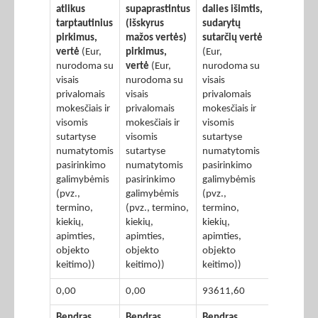
atlikus
supaprastintus
dalies išimtis,
tarptautinius
(išskyrus
sudarytų
pirkimus,
mažos vertės)
sutarčių vertė
vertė
(Eur,
pirkimus,
(Eur,
nurodoma su
vertė
(Eur,
nurodoma su
visais
nurodoma su
visais
privalomais
visais
privalomais
mokesčiais ir
privalomais
mokesčiais ir
visomis
mokesčiais ir
visomis
sutartyse
visomis
sutartyse
numatytomis
sutartyse
numatytomis
pasirinkimo
numatytomis
pasirinkimo
galimybėmis
pasirinkimo
galimybėmis
(pvz.,
galimybėmis
(pvz.,
termino,
(pvz., termino,
termino,
kiekių,
kiekių,
kiekių,
apimties,
apimties,
apimties,
objekto
objekto
objekto
keitimo))
keitimo))
keitimo))
0,00
0,00
93611,60
Bendras
Bendras
Bendras