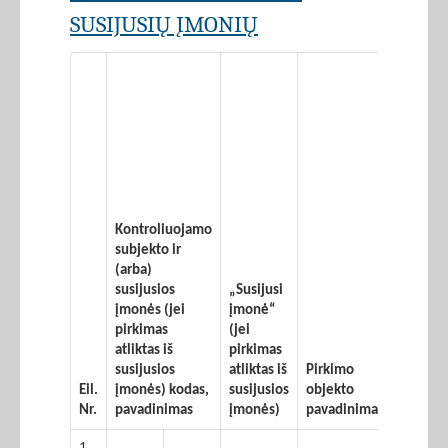
SUSIJUSIŲ ĮMONIŲ
Kontroliuojamo
subjekto ir
(arba)
susijusios
„Susijusi
įmonės (jei
įmonė“
pirkimas
(jei
atliktas iš
pirkimas
susijusios
atliktas iš
Pirkimo
Sutarti
Eil.
įmonės) kodas,
susijusios
objekto
sudary
Nr.
pavadinimas
įmonės)
pavadinimas
data
1