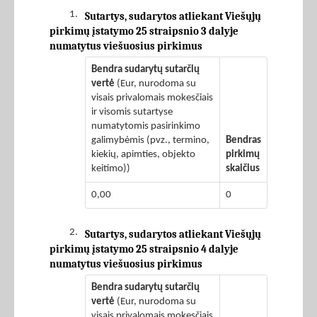
1.
Sutartys, sudarytos atliekant Viešųjų
pirkimų įstatymo 25 straipsnio 3 dalyje
numatytus viešuosius pirkimus
Bendra sudarytų sutarčių
vertė
(Eur, nurodoma su
visais privalomais mokesčiais
ir visomis sutartyse
numatytomis pasirinkimo
galimybėmis (pvz., termino,
Bendras
kiekių, apimties, objekto
pirkimų
keitimo))
skaičius
0,00
0
2.
Sutartys, sudarytos atliekant Viešųjų
pirkimų įstatymo 25 straipsnio 4 dalyje
numatytus viešuosius pirkimus
Bendra sudarytų sutarčių
vertė
(Eur, nurodoma su
visais privalomais mokesčiais