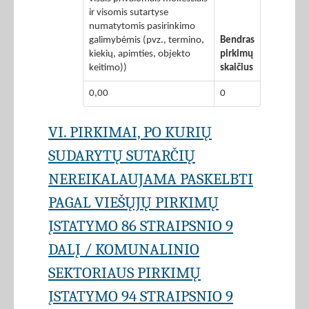
ir visomis sutartyse
numatytomis pasirinkimo
galimybėmis (pvz., termino,
Bendras
kiekių, apimties, objekto
pirkimų
keitimo))
skaičius
0,00
0
VI. PIRKIMAI, PO KURIŲ
SUDARYTŲ SUTARČIŲ
NEREIKALAUJAMA PASKELBTI
PAGAL VIEŠŲJŲ PIRKIMŲ
ĮSTATYMO 86 STRAIPSNIO 9
DALĮ / KOMUNALINIO
SEKTORIAUS PIRKIMŲ
ĮSTATYMO 94 STRAIPSNIO 9