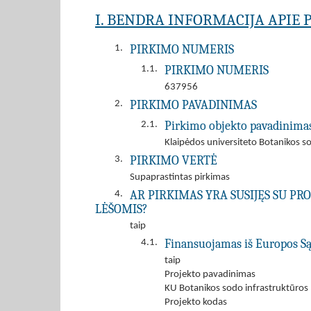
I. BENDRA INFORMACIJA APIE 
PIRKIMO NUMERIS
1.
PIRKIMO NUMERIS
1.1.
637956
PIRKIMO PAVADINIMAS
2.
Pirkimo objekto pavadinima
2.1.
Klaipėdos universiteto Botanikos so
PIRKIMO VERTĖ
3.
Supaprastintas pirkimas
AR PIRKIMAS YRA SUSIJĘS SU P
4.
LĖŠOMIS?
taip
Finansuojamas iš Europos Sąj
4.1.
taip
Projekto pavadinimas
KU Botanikos sodo infrastruktūros 
Projekto kodas