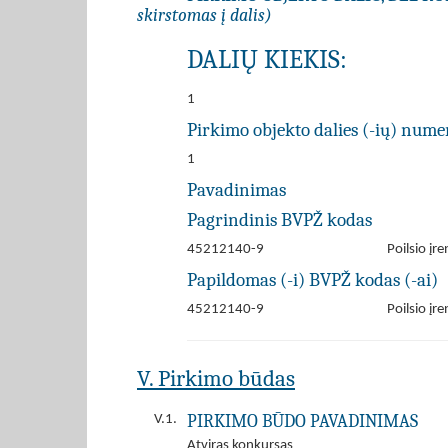
skirstomas į dalis)
DALIŲ KIEKIS:
1
Pirkimo objekto dalies (-ių) numer
1
Pavadinimas
Pagrindinis BVPŽ kodas
45212140-9
Poilsio įre
Papildomas (-i) BVPŽ kodas (-ai)
45212140-9
Poilsio įre
V. Pirkimo būdas
PIRKIMO BŪDO PAVADINIMAS
V.1.
Atviras konkursas