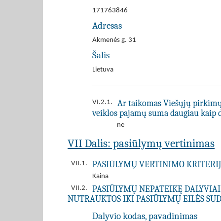
171763846
Adresas
Akmenės g. 31
Šalis
Lietuva
Ar taikomas Viešųjų pirkimų į
VI.2.1.
veiklos pajamų suma daugiau kaip 
ne
VII Dalis: pasiūlymų vertinimas
PASIŪLYMŲ VERTINIMO KRITERIJ
VII.1.
Kaina
PASIŪLYMŲ NEPATEIKĘ DALYVIAI
VII.2.
NUTRAUKTOS IKI PASIŪLYMŲ EILĖS SUD
Dalyvio kodas, pavadinimas