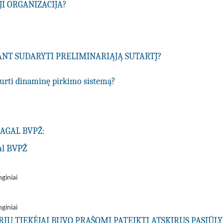
I ORGANIZACIJA?
IANT SUDARYTI PRELIMINARIĄJĄ SUTARTĮ?
ukurti dinaminę pirkimo sistemą?
PAGAL BVPŽ:
al BVPŽ
nginiai
nginiai
URIŲ TIEKĖJAI BUVO PRAŠOMI PATEIKTI ATSKIRUS PASIŪ