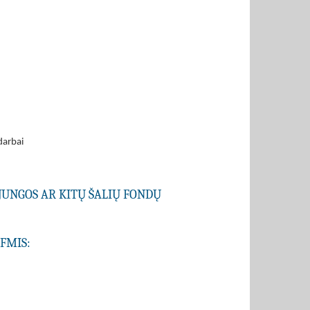
darbai
JUNGOS AR KITŲ ŠALIŲ FONDŲ
SFMIS: