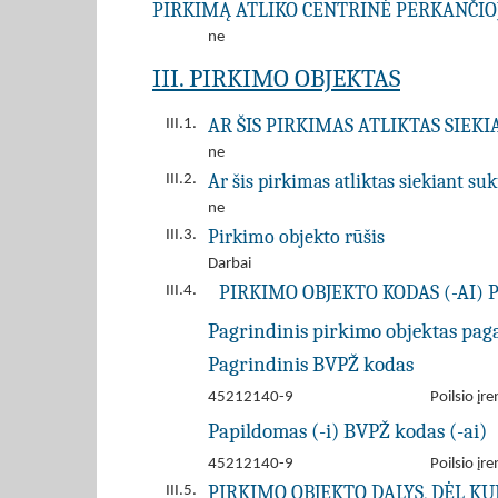
PIRKIMĄ ATLIKO CENTRINĖ PERKANČIOJ
ne
III. PIRKIMO OBJEKTAS
AR ŠIS PIRKIMAS ATLIKTAS SIEK
III.1.
ne
Ar šis pirkimas atliktas siekiant s
III.2.
ne
Pirkimo objekto rūšis
III.3.
Darbai
PIRKIMO OBJEKTO KODAS (-AI) 
III.4.
Pagrindinis pirkimo objektas pag
Pagrindinis BVPŽ kodas
45212140-9
Poilsio įre
Papildomas (-i) BVPŽ kodas (-ai)
45212140-9
Poilsio įre
PIRKIMO OBJEKTO DALYS, DĖL K
III.5.