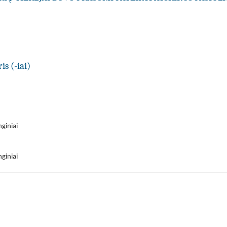
is (-iai)
nginiai
nginiai