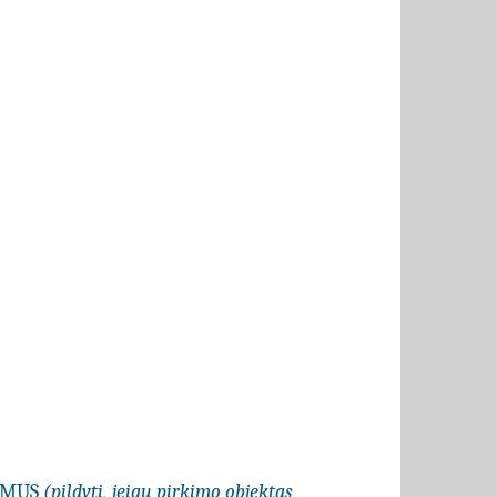
LYMUS
(pildyti, jeigu pirkimo objektas