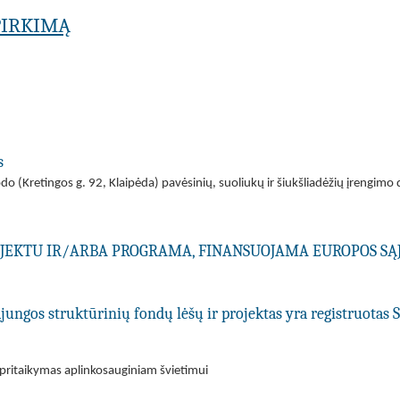
PIRKIMĄ
s
do (Kretingos g. 92, Klaipėda) pavėsinių, suoliukų ir šiukšliadėžių įrengimo 
ROJEKTU IR/ARBA PROGRAMA, FINANSUOJAMA EUROPOS SĄ
ungos struktūrinių fondų lėšų ir projektas yra registruotas 
pritaikymas aplinkosauginiam švietimui