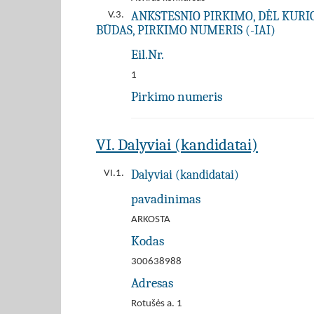
ANKSTESNIO PIRKIMO, DĖL KURIO 
V.3.
BŪDAS, PIRKIMO NUMERIS (-IAI)
Eil.Nr.
1
Pirkimo numeris
VI. Dalyviai (kandidatai)
Dalyviai (kandidatai)
VI.1.
pavadinimas
ARKOSTA
Kodas
300638988
Adresas
Rotušės a. 1