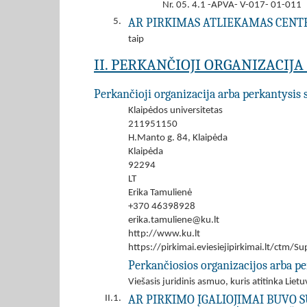
Nr. 05. 4.1 -APVA- V-017- 01-011
AR PIRKIMAS ATLIEKAMAS CENT
5.
taip
II. PERKANČIOJI ORGANIZACIJ
Perkančioji organizacija arba perkantysis 
Klaipėdos universitetas
211951150
H.Manto g. 84, Klaipėda
Klaipėda
92294
LT
Erika Tamulienė
+370 46398928
erika.tamuliene@ku.lt
http://www.ku.lt
https://pirkimai.eviesiejipirkimai.lt/ctm
Perkančiosios organizacijos arba pe
Viešasis juridinis asmuo, kuris atitinka Lie
AR PIRKIMO ĮGALIOJIMAI BUVO S
II.1.