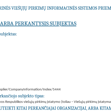
RINĖS VIEŠŲJŲ PIRKIMŲ INFORMACINĖS SISTEMOS PRI
A ARBA PERKANTYSIS SUBJEKTAS
subjektas:
/Supplier/CompanyInformation/Index/5444
rkančiojo subjekto tipas:
tuvos Respublikos viešųjų pirkimų įstatymo (toliau – Viešųjų pirkimų įstatyma
UTEIKTI KITAI PERKANČIAJAI ORGANIZACIJAI, ARBA KIT